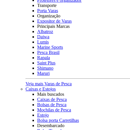
Protetores e organizador
Transporte
Porta Varas
Organização
Expositor de Varas
Principais Marcas
Albatroz
Daiwa
Lumis
Marine Sports
Pesca Brasil
Rapala
Saint Plus
Shimano
Maruri
Veja mais Varas de Pesca
Caixas e Estojos
Mais buscados
Caixas de Pesca
Bolsas de Pesca
Mochilas de Pesca
Estojo
Bolsa porta Carretilhas
Desembarcado