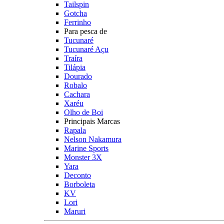
Tailspin
Gotcha
Ferrinho
Para pesca de
Tucunaré
Tucunaré Açu
Traíra
Tilápia
Dourado
Robalo
Cachara
Xaréu
Olho de Boi
Principais Marcas
Rapala
Nelson Nakamura
Marine Sports
Monster 3X
Yara
Deconto
Borboleta
KV
Lori
Maruri