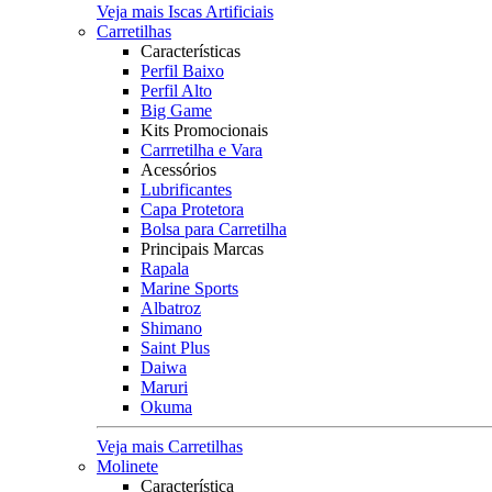
Veja mais Iscas Artificiais
Carretilhas
Características
Perfil Baixo
Perfil Alto
Big Game
Kits Promocionais
Carrretilha e Vara
Acessórios
Lubrificantes
Capa Protetora
Bolsa para Carretilha
Principais Marcas
Rapala
Marine Sports
Albatroz
Shimano
Saint Plus
Daiwa
Maruri
Okuma
Veja mais Carretilhas
Molinete
Característica