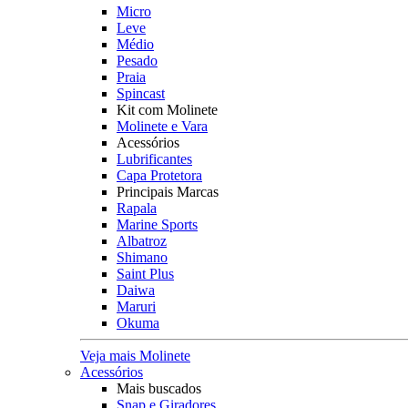
Micro
Leve
Médio
Pesado
Praia
Spincast
Kit com Molinete
Molinete e Vara
Acessórios
Lubrificantes
Capa Protetora
Principais Marcas
Rapala
Marine Sports
Albatroz
Shimano
Saint Plus
Daiwa
Maruri
Okuma
Veja mais Molinete
Acessórios
Mais buscados
Snap e Giradores