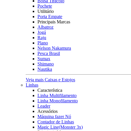
Bolsa Tiracolo
Pochete
Utilitário
Porta Empate
Principais Marcas
Albatroz
Jogá
Raju
Plano
Nelson Nakamura
Pesca Brasil
Sumax
Shimano
Nautika
Veja mais Caixas e Estojos
Linhas
Característica
Linha Multifilamento
Linha Monofilamento
Leader
Acessórios
Máquina fazer Nó
Contador de Linhas
Magic Line(Monster 3x)