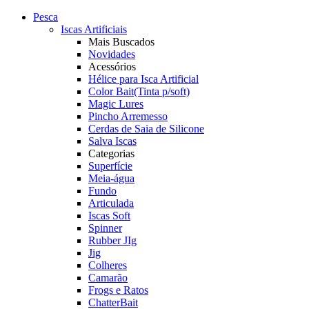
Pesca
Iscas Artificiais
Mais Buscados
Novidades
Acessórios
Hélice para Isca Artificial
Color Bait(Tinta p/soft)
Magic Lures
Pincho Arremesso
Cerdas de Saia de Silicone
Salva Iscas
Categorias
Superfície
Meia-água
Fundo
Articulada
Iscas Soft
Spinner
Rubber JIg
Jig
Colheres
Camarão
Frogs e Ratos
ChatterBait