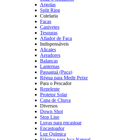
Argolas
Split Ring
Cutelaria
Facas
Canivetes
Tesouras
Afiador de Faca
Indispensáveis
Alicates
Aeradores
Balanças
Lanternas
Passaguá (Puça)
Régua para Medir Peixe
Para o Pescador
Repelente
Protetor Solar
Capa de Chuva
Diversos
Down Shot
Stop Line
Luvas para encastoar
Encastoador
Luz Química
Elástico para Isca Natural