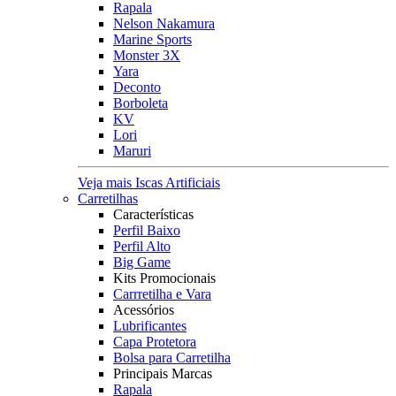
Rapala
Nelson Nakamura
Marine Sports
Monster 3X
Yara
Deconto
Borboleta
KV
Lori
Maruri
Veja mais Iscas Artificiais
Carretilhas
Características
Perfil Baixo
Perfil Alto
Big Game
Kits Promocionais
Carrretilha e Vara
Acessórios
Lubrificantes
Capa Protetora
Bolsa para Carretilha
Principais Marcas
Rapala