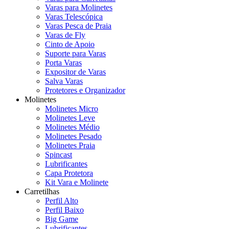
Varas para Molinetes
Varas Telescópica
Varas Pesca de Praia
Varas de Fly
Cinto de Apoio
Suporte para Varas
Porta Varas
Expositor de Varas
Salva Varas
Protetores e Organizador
Molinetes
Molinetes Micro
Molinetes Leve
Molinetes Médio
Molinetes Pesado
Molinetes Praia
Spincast
Lubrificantes
Capa Protetora
Kit Vara e Molinete
Carretilhas
Perfil Alto
Perfil Baixo
Big Game
Lubrificantes