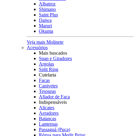
Albatroz
Shimano
Saint Plus
Daiwa
Maruri
Okuma
Veja mais Molinete
Acessórios
Mais buscados
Snap e Giradores
Argolas
Split Ring
Cutelaria
Facas
Canivetes
Tesouras
Afiador de Faca
Indispensáveis
Alicates
Aeradores
Balanças
Lanternas
Passaguá (Puça)
Régua para Medir Peixe