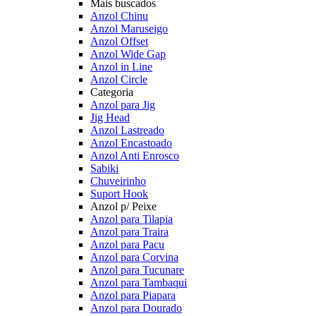
Mais buscados
Anzol Chinu
Anzol Maruseigo
Anzol Offset
Anzol Wide Gap
Anzol in Line
Anzol Circle
Categoria
Anzol para Jig
Jig Head
Anzol Lastreado
Anzol Encastoado
Anzol Anti Enrosco
Sabiki
Chuveirinho
Suport Hook
Anzol p/ Peixe
Anzol para Tilapia
Anzol para Traira
Anzol para Pacu
Anzol para Corvina
Anzol para Tucunare
Anzol para Tambaqui
Anzol para Piapara
Anzol para Dourado