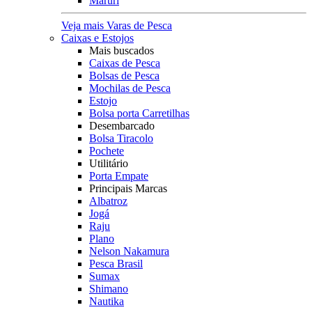
Maruri
Veja mais Varas de Pesca
Caixas e Estojos
Mais buscados
Caixas de Pesca
Bolsas de Pesca
Mochilas de Pesca
Estojo
Bolsa porta Carretilhas
Desembarcado
Bolsa Tiracolo
Pochete
Utilitário
Porta Empate
Principais Marcas
Albatroz
Jogá
Raju
Plano
Nelson Nakamura
Pesca Brasil
Sumax
Shimano
Nautika