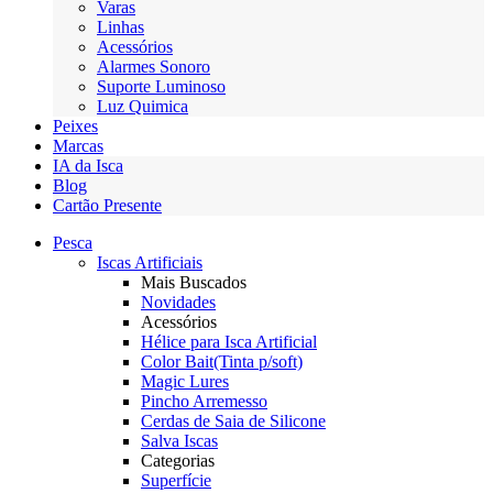
Varas
Linhas
Acessórios
Alarmes Sonoro
Suporte Luminoso
Luz Quimica
Peixes
Marcas
IA da Isca
Blog
Cartão Presente
Pesca
Iscas Artificiais
Mais Buscados
Novidades
Acessórios
Hélice para Isca Artificial
Color Bait(Tinta p/soft)
Magic Lures
Pincho Arremesso
Cerdas de Saia de Silicone
Salva Iscas
Categorias
Superfície