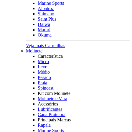
Marine Sports
Albatroz
Shimano
Saint Plus
Daiwa
Maruri
Okuma
Veja mais Carretilhas
Molinete
Característica
Micro
Leve
Médio
Pesado
Praia
Spincast
Kit com Molinete
Molinete e Vara
Acessórios
Lubrificantes
Capa Protetora
Principais Marcas
Rapala
Marine Sports