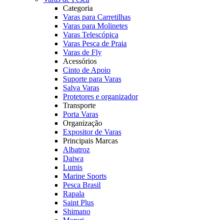
Categoria
Varas para Carretilhas
Varas para Molinetes
Varas Telescópica
Varas Pesca de Praia
Varas de Fly
Acessórios
Cinto de Apoio
Suporte para Varas
Salva Varas
Protetores e organizador
Transporte
Porta Varas
Organização
Expositor de Varas
Principais Marcas
Albatroz
Daiwa
Lumis
Marine Sports
Pesca Brasil
Rapala
Saint Plus
Shimano