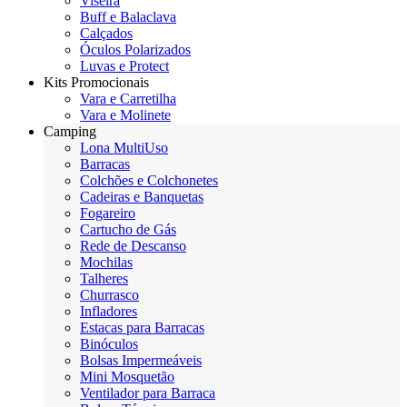
Viseira
Buff e Balaclava
Calçados
Óculos Polarizados
Luvas e Protect
Kits Promocionais
Vara e Carretilha
Vara e Molinete
Camping
Lona MultiUso
Barracas
Colchões e Colchonetes
Cadeiras e Banquetas
Fogareiro
Cartucho de Gás
Rede de Descanso
Mochilas
Talheres
Churrasco
Infladores
Estacas para Barracas
Binóculos
Bolsas Impermeáveis
Mini Mosquetão
Ventilador para Barraca