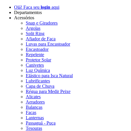
Olá! Faça seu
login
aqui
Departamentos
Acessórios
Snap e Giradores
Argolas
Split Ring
Afiador de Faca
Luvas para Encastoador
Encastoador
Repelente
Protetor Solar
Canivetes
Luz Química
Elástico para Isca Natural
Lubrificantes
Capa de Chuva
Régua para Medir Peixe
Alicates
Aeradores
Balanças
Facas
Lanternas
Passaguá - Puça
Tesouras