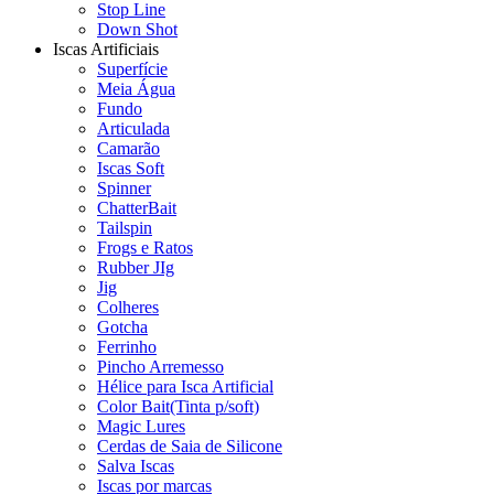
Stop Line
Down Shot
Iscas Artificiais
Superfície
Meia Água
Fundo
Articulada
Camarão
Iscas Soft
Spinner
ChatterBait
Tailspin
Frogs e Ratos
Rubber JIg
Jig
Colheres
Gotcha
Ferrinho
Pincho Arremesso
Hélice para Isca Artificial
Color Bait(Tinta p/soft)
Magic Lures
Cerdas de Saia de Silicone
Salva Iscas
Iscas por marcas