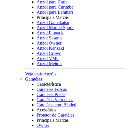
Anzol para Carpa
Anzol para Curimba
Anzol para Lambari
Principais Marcas
Anzol Gamakatsu
Anzol Marine Sports
Anzol Pinnacle
Anzol Sasame
Anzol Owner
Anzol Kenzaki
Anzol Crown
Anzol VMC
Anzol Meitou
Veja mais Anzóis
Garatéias
Característica
Garatéias Foscas
Garatéias Pretas
Garatéias Vermelhas
Garatéias com Bladed
Acessórios
Protetor de Garatéias
Principais Marcas
Owner