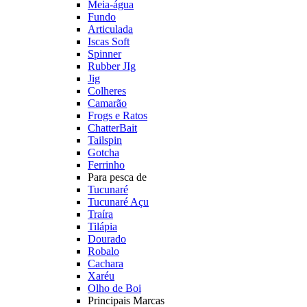
Meia-água
Fundo
Articulada
Iscas Soft
Spinner
Rubber JIg
Jig
Colheres
Camarão
Frogs e Ratos
ChatterBait
Tailspin
Gotcha
Ferrinho
Para pesca de
Tucunaré
Tucunaré Açu
Traíra
Tilápia
Dourado
Robalo
Cachara
Xaréu
Olho de Boi
Principais Marcas