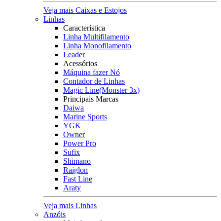
Veja mais Caixas e Estojos
Linhas
Característica
Linha Multifilamento
Linha Monofilamento
Leader
Acessórios
Máquina fazer Nó
Contador de Linhas
Magic Line(Monster 3x)
Principais Marcas
Daiwa
Marine Sports
YGK
Owner
Power Pro
Sufix
Shimano
Raiglon
Fast Line
Araty
Veja mais Linhas
Anzóis