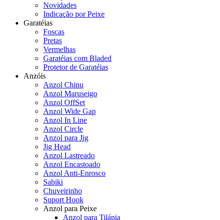
Novidades
Indicação por Peixe
Garatéias
Foscas
Pretas
Vermelhas
Garatéias com Bladed
Protetor de Garatéias
Anzóis
Anzol Chinu
Anzol Maruseigo
Anzol OffSet
Anzol Wide Gap
Anzol In Line
Anzol Circle
Anzol para Jig
Jig Head
Anzol Lastreado
Anzol Encastoado
Anzol Anti-Enrosco
Sabiki
Chuveirinho
Suport Hook
Anzol para Peixe
Anzol para Tilápia