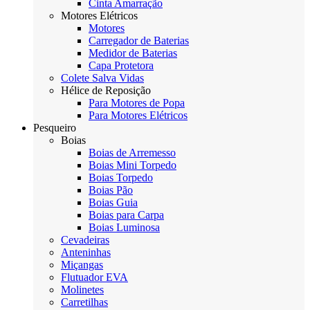
Cinta Amarração
Motores Elétricos
Motores
Carregador de Baterias
Medidor de Baterias
Capa Protetora
Colete Salva Vidas
Hélice de Reposição
Para Motores de Popa
Para Motores Elétricos
Pesqueiro
Boias
Boias de Arremesso
Boias Mini Torpedo
Boias Torpedo
Boias Pão
Boias Guia
Boias para Carpa
Boias Luminosa
Cevadeiras
Anteninhas
Miçangas
Flutuador EVA
Molinetes
Carretilhas