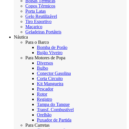
Bolsas Térmicas
Copos Térmicos
Porta Latas
Gelo Reutilizável
Tiro Esportivo
Maçarico
Geladeiras Portáteis
Náutica
Para o Barco
Bomba de Porão
Bujão Viveiro
Para Motores de Popa
Diversos
Bulbo
Conector Gasolina
Corta Circuito
Kit Mangueira
Pescador
Rotor
Registro
Tampa do Tanque
Transf. Combustível
Orelhão
Puxador de Partida
Para Carretas