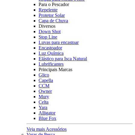
Para o Pescador
Repelente
Protetor Solar
Capa de Chuva
Diversos
Down Shot
Stop Line
Luvas para encastoar
Encastoador
Luz Química
Elástico para Isca Natural
Lubrificantes
Principais Marcas
Glico
Capella
CCM
Owner
Mury
Celta
Yara
Alligator
Blue Fox
Veja mais Acessórios
Varas de Pesca