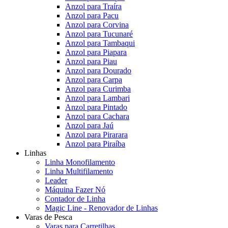
Anzol para Traíra
Anzol para Pacu
Anzol para Corvina
Anzol para Tucunaré
Anzol para Tambaqui
Anzol para Piapara
Anzol para Piau
Anzol para Dourado
Anzol para Carpa
Anzol para Curimba
Anzol para Lambari
Anzol para Pintado
Anzol para Cachara
Anzol para Jaú
Anzol para Pirarara
Anzol para Piraíba
Linhas
Linha Monofilamento
Linha Multifilamento
Leader
Máquina Fazer Nó
Contador de Linha
Magic Line - Renovador de Linhas
Varas de Pesca
Varas para Carretilhas