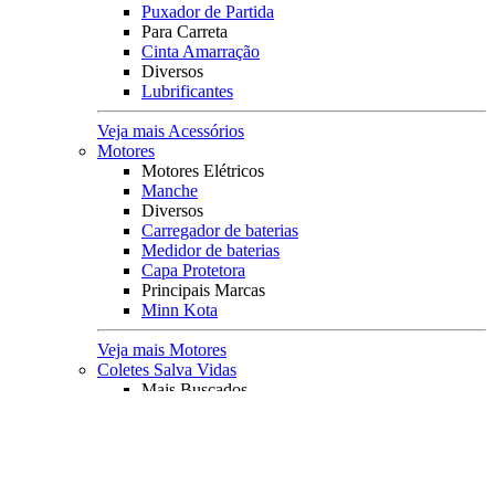
Puxador de Partida
Para Carreta
Cinta Amarração
Diversos
Lubrificantes
Veja mais Acessórios
Motores
Motores Elétricos
Manche
Diversos
Carregador de baterias
Medidor de baterias
Capa Protetora
Principais Marcas
Minn Kota
Veja mais Motores
Coletes Salva Vidas
Mais Buscados
Coletes
Coletes Homologados
Coletes em Neoprene
Principais Marcas
Raju