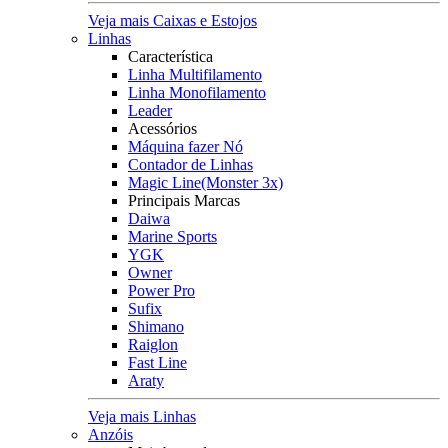
Veja mais Caixas e Estojos
Linhas
Característica
Linha Multifilamento
Linha Monofilamento
Leader
Acessórios
Máquina fazer Nó
Contador de Linhas
Magic Line(Monster 3x)
Principais Marcas
Daiwa
Marine Sports
YGK
Owner
Power Pro
Sufix
Shimano
Raiglon
Fast Line
Araty
Veja mais Linhas
Anzóis