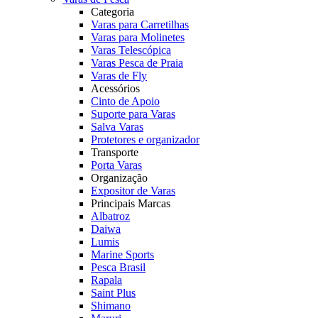
Categoria
Varas para Carretilhas
Varas para Molinetes
Varas Telescópica
Varas Pesca de Praia
Varas de Fly
Acessórios
Cinto de Apoio
Suporte para Varas
Salva Varas
Protetores e organizador
Transporte
Porta Varas
Organização
Expositor de Varas
Principais Marcas
Albatroz
Daiwa
Lumis
Marine Sports
Pesca Brasil
Rapala
Saint Plus
Shimano