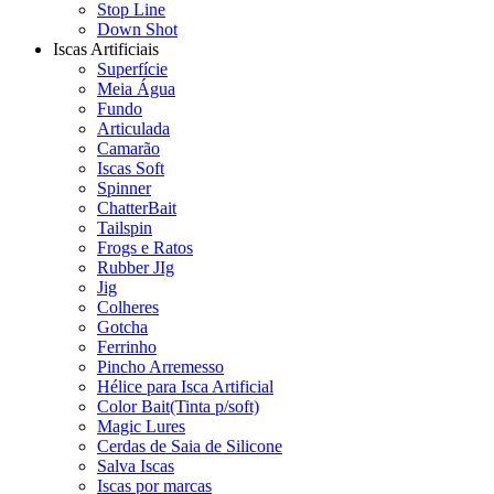
Stop Line
Down Shot
Iscas Artificiais
Superfície
Meia Água
Fundo
Articulada
Camarão
Iscas Soft
Spinner
ChatterBait
Tailspin
Frogs e Ratos
Rubber JIg
Jig
Colheres
Gotcha
Ferrinho
Pincho Arremesso
Hélice para Isca Artificial
Color Bait(Tinta p/soft)
Magic Lures
Cerdas de Saia de Silicone
Salva Iscas
Iscas por marcas