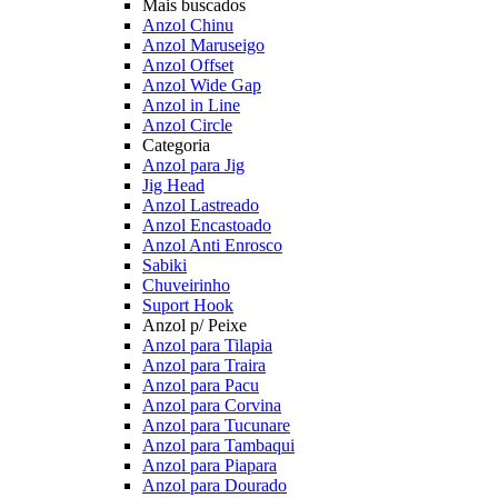
Mais buscados
Anzol Chinu
Anzol Maruseigo
Anzol Offset
Anzol Wide Gap
Anzol in Line
Anzol Circle
Categoria
Anzol para Jig
Jig Head
Anzol Lastreado
Anzol Encastoado
Anzol Anti Enrosco
Sabiki
Chuveirinho
Suport Hook
Anzol p/ Peixe
Anzol para Tilapia
Anzol para Traira
Anzol para Pacu
Anzol para Corvina
Anzol para Tucunare
Anzol para Tambaqui
Anzol para Piapara
Anzol para Dourado