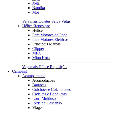
Jogá
Nautika
Mor
Veja mais Coletes Salva Vidas
Hélice Reposição
Hélice
Para Motores de Popa
Para Motores Elétricos
Principais Marcas
Clipper
MFX
Minn Kota
Veja mais Hélice Reposição
Camping
Acampamento
Acomodações
Barracas
Colchões e Colchonetes
Cadeiras e Banquetas
Lona Multiuso
Rede de Descanso
Viagens
Mochilas