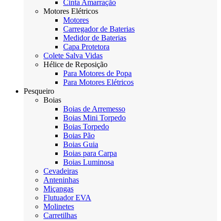
Cinta Amarração
Motores Elétricos
Motores
Carregador de Baterias
Medidor de Baterias
Capa Protetora
Colete Salva Vidas
Hélice de Reposição
Para Motores de Popa
Para Motores Elétricos
Pesqueiro
Boias
Boias de Arremesso
Boias Mini Torpedo
Boias Torpedo
Boias Pão
Boias Guia
Boias para Carpa
Boias Luminosa
Cevadeiras
Anteninhas
Miçangas
Flutuador EVA
Molinetes
Carretilhas