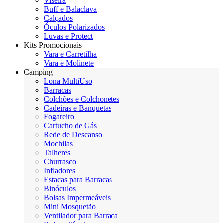
Viseira
Buff e Balaclava
Calçados
Óculos Polarizados
Luvas e Protect
Kits Promocionais
Vara e Carretilha
Vara e Molinete
Camping
Lona MultiUso
Barracas
Colchões e Colchonetes
Cadeiras e Banquetas
Fogareiro
Cartucho de Gás
Rede de Descanso
Mochilas
Talheres
Churrasco
Infladores
Estacas para Barracas
Binóculos
Bolsas Impermeáveis
Mini Mosquetão
Ventilador para Barraca