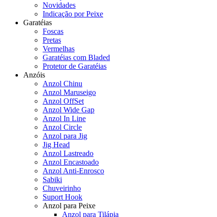
Novidades
Indicação por Peixe
Garatéias
Foscas
Pretas
Vermelhas
Garatéias com Bladed
Protetor de Garatéias
Anzóis
Anzol Chinu
Anzol Maruseigo
Anzol OffSet
Anzol Wide Gap
Anzol In Line
Anzol Circle
Anzol para Jig
Jig Head
Anzol Lastreado
Anzol Encastoado
Anzol Anti-Enrosco
Sabiki
Chuveirinho
Suport Hook
Anzol para Peixe
Anzol para Tilápia