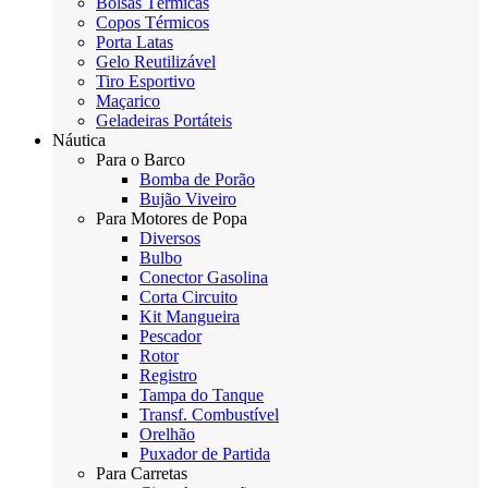
Bolsas Térmicas
Copos Térmicos
Porta Latas
Gelo Reutilizável
Tiro Esportivo
Maçarico
Geladeiras Portáteis
Náutica
Para o Barco
Bomba de Porão
Bujão Viveiro
Para Motores de Popa
Diversos
Bulbo
Conector Gasolina
Corta Circuito
Kit Mangueira
Pescador
Rotor
Registro
Tampa do Tanque
Transf. Combustível
Orelhão
Puxador de Partida
Para Carretas