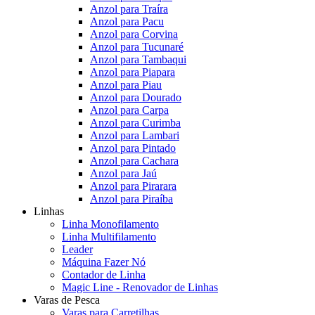
Anzol para Traíra
Anzol para Pacu
Anzol para Corvina
Anzol para Tucunaré
Anzol para Tambaqui
Anzol para Piapara
Anzol para Piau
Anzol para Dourado
Anzol para Carpa
Anzol para Curimba
Anzol para Lambari
Anzol para Pintado
Anzol para Cachara
Anzol para Jaú
Anzol para Pirarara
Anzol para Piraíba
Linhas
Linha Monofilamento
Linha Multifilamento
Leader
Máquina Fazer Nó
Contador de Linha
Magic Line - Renovador de Linhas
Varas de Pesca
Varas para Carretilhas