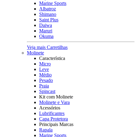
Marine Sports
Albatroz
Shimano
Saint Plus
Daiwa
Maruri
Okuma
Veja mais Carretilhas
Molinete
Característica
Micro
Leve
Médio
Pesado
Praia
Spincast
Kit com Molinete
Molinete e Vara
Acessórios
Lubrificantes
Capa Protetora
Principais Marcas
Rapala
Marine Sports