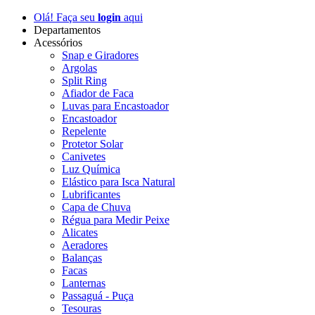
Olá! Faça seu
login
aqui
Departamentos
Acessórios
Snap e Giradores
Argolas
Split Ring
Afiador de Faca
Luvas para Encastoador
Encastoador
Repelente
Protetor Solar
Canivetes
Luz Química
Elástico para Isca Natural
Lubrificantes
Capa de Chuva
Régua para Medir Peixe
Alicates
Aeradores
Balanças
Facas
Lanternas
Passaguá - Puça
Tesouras