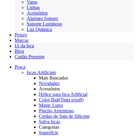
Varas
Linhas
Acessórios
Alarmes Sonoro
Suporte Luminoso
Luz Quimica
Peixes
Marcas
IA da Isca
Blog
Cartão Presente
Pesca
Iscas Artificiais
Mais Buscados
Novidades
Acessórios
Hélice para Isca Artificial
Color Bait(Tinta p/soft)
Magic Lures
Pincho Arremesso
Cerdas de Saia de Silicone
Salva Iscas
Categorias
Superfície