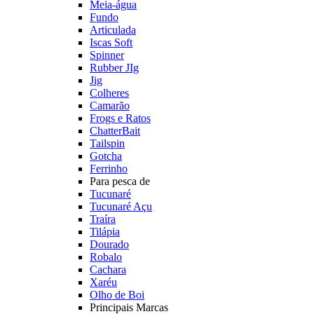
Meia-água
Fundo
Articulada
Iscas Soft
Spinner
Rubber JIg
Jig
Colheres
Camarão
Frogs e Ratos
ChatterBait
Tailspin
Gotcha
Ferrinho
Para pesca de
Tucunaré
Tucunaré Açu
Traíra
Tilápia
Dourado
Robalo
Cachara
Xaréu
Olho de Boi
Principais Marcas