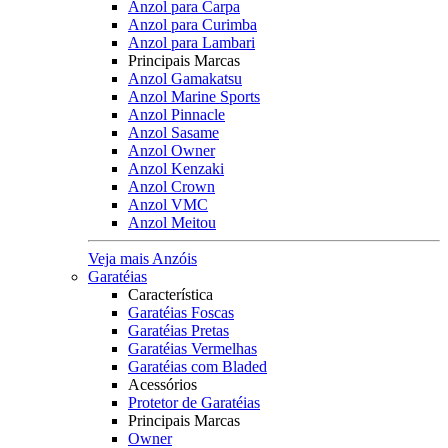
Anzol para Carpa
Anzol para Curimba
Anzol para Lambari
Principais Marcas
Anzol Gamakatsu
Anzol Marine Sports
Anzol Pinnacle
Anzol Sasame
Anzol Owner
Anzol Kenzaki
Anzol Crown
Anzol VMC
Anzol Meitou
Veja mais Anzóis
Garatéias
Característica
Garatéias Foscas
Garatéias Pretas
Garatéias Vermelhas
Garatéias com Bladed
Acessórios
Protetor de Garatéias
Principais Marcas
Owner