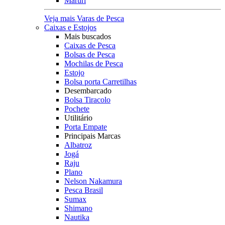
Maruri
Veja mais Varas de Pesca
Caixas e Estojos
Mais buscados
Caixas de Pesca
Bolsas de Pesca
Mochilas de Pesca
Estojo
Bolsa porta Carretilhas
Desembarcado
Bolsa Tiracolo
Pochete
Utilitário
Porta Empate
Principais Marcas
Albatroz
Jogá
Raju
Plano
Nelson Nakamura
Pesca Brasil
Sumax
Shimano
Nautika