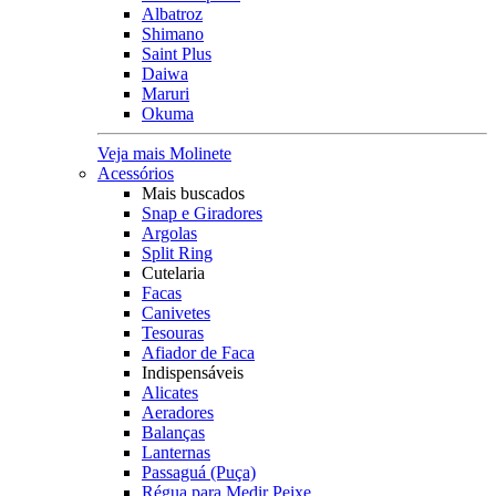
Albatroz
Shimano
Saint Plus
Daiwa
Maruri
Okuma
Veja mais Molinete
Acessórios
Mais buscados
Snap e Giradores
Argolas
Split Ring
Cutelaria
Facas
Canivetes
Tesouras
Afiador de Faca
Indispensáveis
Alicates
Aeradores
Balanças
Lanternas
Passaguá (Puça)
Régua para Medir Peixe