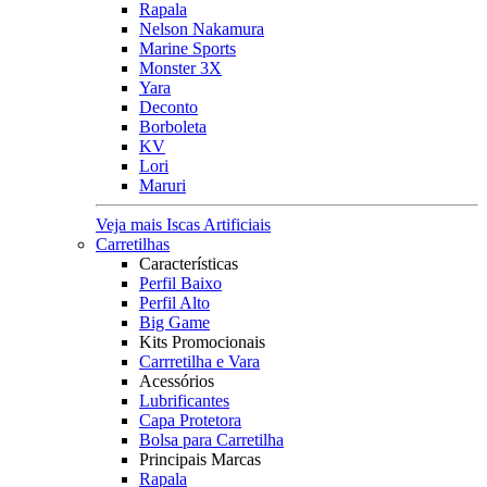
Rapala
Nelson Nakamura
Marine Sports
Monster 3X
Yara
Deconto
Borboleta
KV
Lori
Maruri
Veja mais Iscas Artificiais
Carretilhas
Características
Perfil Baixo
Perfil Alto
Big Game
Kits Promocionais
Carrretilha e Vara
Acessórios
Lubrificantes
Capa Protetora
Bolsa para Carretilha
Principais Marcas
Rapala