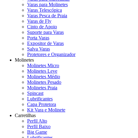
Varas para Molinetes
Varas Telescópica
Varas Pesca de Praia
Varas de Fly
Cinto de Apoio
Suporte para Varas
Porta Varas
Expositor de Varas
Salva Varas
Protetores e Organizador
Molinetes
Molinetes Micro
Molinetes Leve
Molinetes Médio
Molinetes Pesado
Molinetes Praia
Spincast
Lubrificantes
Capa Protetora
Kit Vara e Molinete
Carretilhas
Perfil Alto
Perfil Baixo
Big Game
Lubrificantes