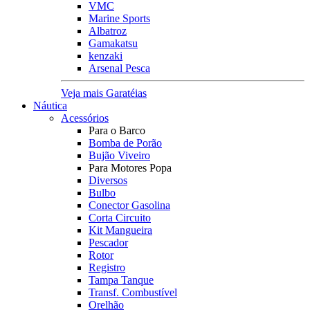
VMC
Marine Sports
Albatroz
Gamakatsu
kenzaki
Arsenal Pesca
Veja mais Garatéias
Náutica
Acessórios
Para o Barco
Bomba de Porão
Bujão Viveiro
Para Motores Popa
Diversos
Bulbo
Conector Gasolina
Corta Circuito
Kit Mangueira
Pescador
Rotor
Registro
Tampa Tanque
Transf. Combustível
Orelhão