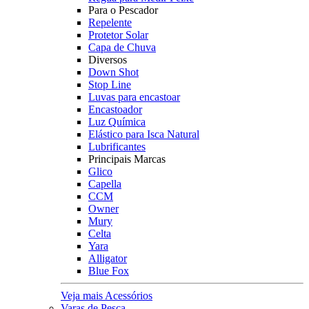
Para o Pescador
Repelente
Protetor Solar
Capa de Chuva
Diversos
Down Shot
Stop Line
Luvas para encastoar
Encastoador
Luz Química
Elástico para Isca Natural
Lubrificantes
Principais Marcas
Glico
Capella
CCM
Owner
Mury
Celta
Yara
Alligator
Blue Fox
Veja mais Acessórios
Varas de Pesca