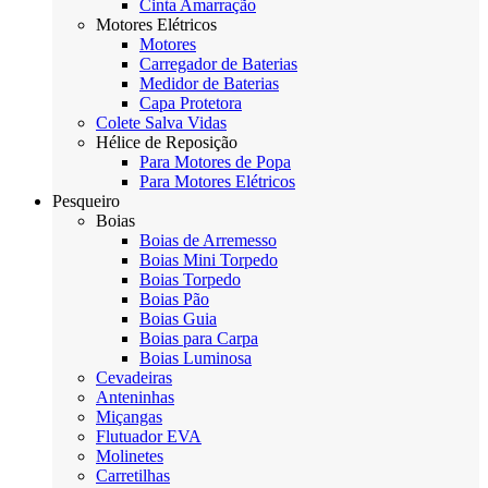
Cinta Amarração
Motores Elétricos
Motores
Carregador de Baterias
Medidor de Baterias
Capa Protetora
Colete Salva Vidas
Hélice de Reposição
Para Motores de Popa
Para Motores Elétricos
Pesqueiro
Boias
Boias de Arremesso
Boias Mini Torpedo
Boias Torpedo
Boias Pão
Boias Guia
Boias para Carpa
Boias Luminosa
Cevadeiras
Anteninhas
Miçangas
Flutuador EVA
Molinetes
Carretilhas