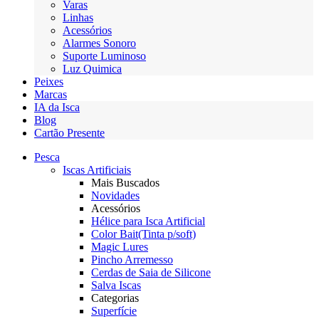
Varas
Linhas
Acessórios
Alarmes Sonoro
Suporte Luminoso
Luz Quimica
Peixes
Marcas
IA da Isca
Blog
Cartão Presente
Pesca
Iscas Artificiais
Mais Buscados
Novidades
Acessórios
Hélice para Isca Artificial
Color Bait(Tinta p/soft)
Magic Lures
Pincho Arremesso
Cerdas de Saia de Silicone
Salva Iscas
Categorias
Superfície