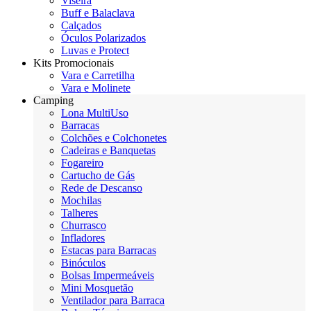
Viseira
Buff e Balaclava
Calçados
Óculos Polarizados
Luvas e Protect
Kits Promocionais
Vara e Carretilha
Vara e Molinete
Camping
Lona MultiUso
Barracas
Colchões e Colchonetes
Cadeiras e Banquetas
Fogareiro
Cartucho de Gás
Rede de Descanso
Mochilas
Talheres
Churrasco
Infladores
Estacas para Barracas
Binóculos
Bolsas Impermeáveis
Mini Mosquetão
Ventilador para Barraca