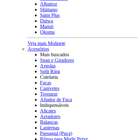
Albatroz
Shimano
Saint Plus
Daiwa
Maruri
Okuma
Veja mais Molinete
Acessórios
Mais buscados
Snap e Giradores
Argolas
Split Ring
Cutelaria
Facas
Canivetes
Tesouras
Afiador de Faca
Indispensáveis
Alicates
Aeradores
Balanças
Lanternas
Passaguá (Puça)
Régua para Medir Peixe