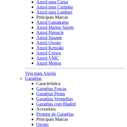
Anzol para Carpa
Anzol para Curimba
Anzol para Lambari
Principais Marcas
Anzol Gamakatsu
Anzol Marine Sports
Anzol Pinnacle
Anzol Sasame
Anzol Owner
Anzol Kenzaki
Anzol Crown
Anzol VMC
Anzol Meitou
Veja mais Anzóis
Garatéias
Característica
Garatéias Foscas
Garatéias Pretas
Garatéias Vermelhas
Garatéias com Bladed
Acessórios
Protetor de Garatéias
Principais Marcas
Owner