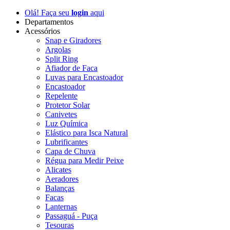
Olá! Faça seu
login
aqui
Departamentos
Acessórios
Snap e Giradores
Argolas
Split Ring
Afiador de Faca
Luvas para Encastoador
Encastoador
Repelente
Protetor Solar
Canivetes
Luz Química
Elástico para Isca Natural
Lubrificantes
Capa de Chuva
Régua para Medir Peixe
Alicates
Aeradores
Balanças
Facas
Lanternas
Passaguá - Puça
Tesouras