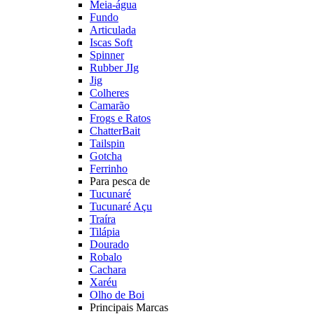
Meia-água
Fundo
Articulada
Iscas Soft
Spinner
Rubber JIg
Jig
Colheres
Camarão
Frogs e Ratos
ChatterBait
Tailspin
Gotcha
Ferrinho
Para pesca de
Tucunaré
Tucunaré Açu
Traíra
Tilápia
Dourado
Robalo
Cachara
Xaréu
Olho de Boi
Principais Marcas