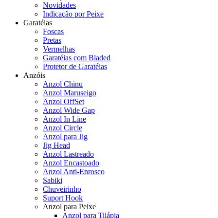
Novidades
Indicação por Peixe
Garatéias
Foscas
Pretas
Vermelhas
Garatéias com Bladed
Protetor de Garatéias
Anzóis
Anzol Chinu
Anzol Maruseigo
Anzol OffSet
Anzol Wide Gap
Anzol In Line
Anzol Circle
Anzol para Jig
Jig Head
Anzol Lastreado
Anzol Encastoado
Anzol Anti-Enrosco
Sabiki
Chuveirinho
Suport Hook
Anzol para Peixe
Anzol para Tilápia