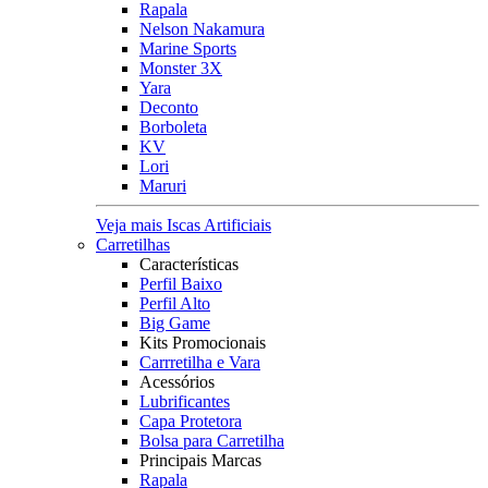
Rapala
Nelson Nakamura
Marine Sports
Monster 3X
Yara
Deconto
Borboleta
KV
Lori
Maruri
Veja mais Iscas Artificiais
Carretilhas
Características
Perfil Baixo
Perfil Alto
Big Game
Kits Promocionais
Carrretilha e Vara
Acessórios
Lubrificantes
Capa Protetora
Bolsa para Carretilha
Principais Marcas
Rapala