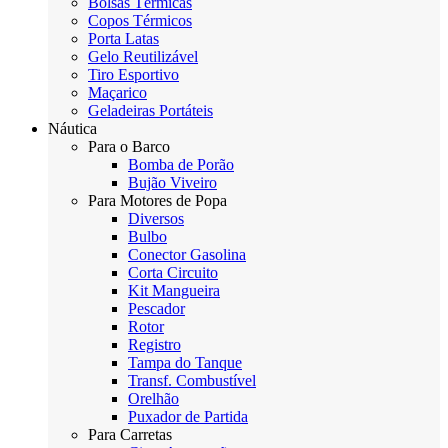
Bolsas Térmicas
Copos Térmicos
Porta Latas
Gelo Reutilizável
Tiro Esportivo
Maçarico
Geladeiras Portáteis
Náutica
Para o Barco
Bomba de Porão
Bujão Viveiro
Para Motores de Popa
Diversos
Bulbo
Conector Gasolina
Corta Circuito
Kit Mangueira
Pescador
Rotor
Registro
Tampa do Tanque
Transf. Combustível
Orelhão
Puxador de Partida
Para Carretas