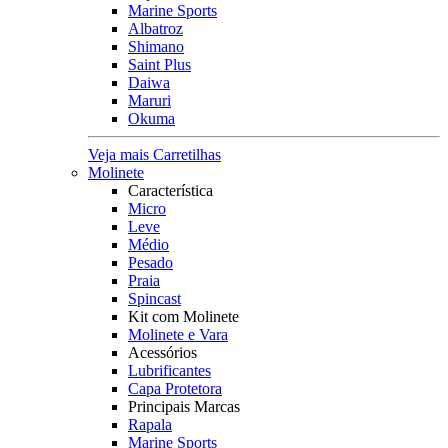
Marine Sports
Albatroz
Shimano
Saint Plus
Daiwa
Maruri
Okuma
Veja mais Carretilhas
Molinete
Característica
Micro
Leve
Médio
Pesado
Praia
Spincast
Kit com Molinete
Molinete e Vara
Acessórios
Lubrificantes
Capa Protetora
Principais Marcas
Rapala
Marine Sports