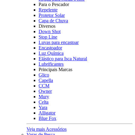
Para o Pescador
Repelente
Protetor Solar
Capa de Chuva
Diversos
Down Shot
Stop Line
Luvas para encastoar
Encastoador
Luz Química
Elástico para Isca Natural
Lubrificantes
Principais Marcas
Glico
Capella
CCM
Owner
Mury
Celta
Yara
Alligator
Blue Fox
Veja mais Acessórios
Varas de Pesca