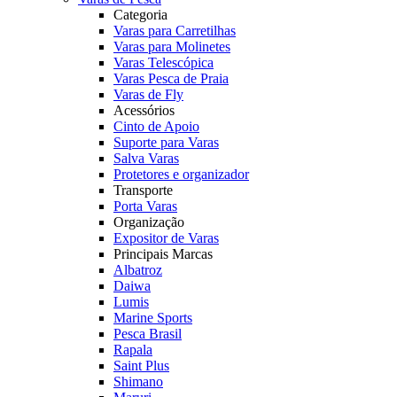
Categoria
Varas para Carretilhas
Varas para Molinetes
Varas Telescópica
Varas Pesca de Praia
Varas de Fly
Acessórios
Cinto de Apoio
Suporte para Varas
Salva Varas
Protetores e organizador
Transporte
Porta Varas
Organização
Expositor de Varas
Principais Marcas
Albatroz
Daiwa
Lumis
Marine Sports
Pesca Brasil
Rapala
Saint Plus
Shimano