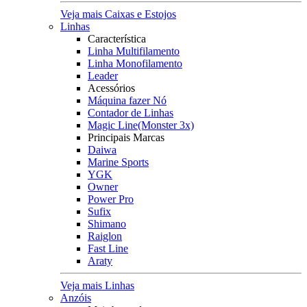
Veja mais Caixas e Estojos
Linhas
Característica
Linha Multifilamento
Linha Monofilamento
Leader
Acessórios
Máquina fazer Nó
Contador de Linhas
Magic Line(Monster 3x)
Principais Marcas
Daiwa
Marine Sports
YGK
Owner
Power Pro
Sufix
Shimano
Raiglon
Fast Line
Araty
Veja mais Linhas
Anzóis