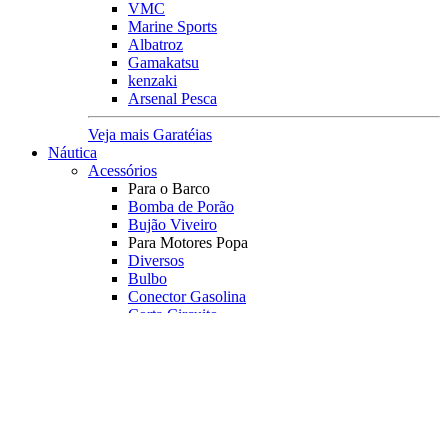
VMC
Marine Sports
Albatroz
Gamakatsu
kenzaki
Arsenal Pesca
Veja mais Garatéias
Náutica
Acessórios
Para o Barco
Bomba de Porão
Bujão Viveiro
Para Motores Popa
Diversos
Bulbo
Conector Gasolina
Corta Circuito
Kit Mangueira
Pescador
Rotor
Registro
Tampa Tanque
Transf. Combustível
Orelhão