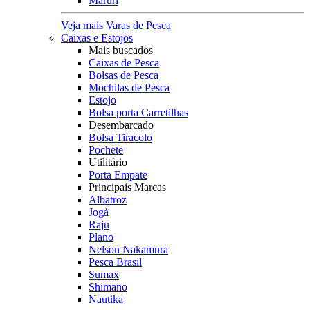
Maruri
Veja mais Varas de Pesca
Caixas e Estojos
Mais buscados
Caixas de Pesca
Bolsas de Pesca
Mochilas de Pesca
Estojo
Bolsa porta Carretilhas
Desembarcado
Bolsa Tiracolo
Pochete
Utilitário
Porta Empate
Principais Marcas
Albatroz
Jogá
Raju
Plano
Nelson Nakamura
Pesca Brasil
Sumax
Shimano
Nautika