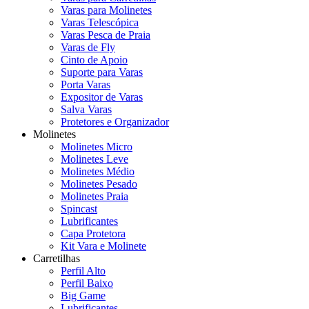
Varas para Molinetes
Varas Telescópica
Varas Pesca de Praia
Varas de Fly
Cinto de Apoio
Suporte para Varas
Porta Varas
Expositor de Varas
Salva Varas
Protetores e Organizador
Molinetes
Molinetes Micro
Molinetes Leve
Molinetes Médio
Molinetes Pesado
Molinetes Praia
Spincast
Lubrificantes
Capa Protetora
Kit Vara e Molinete
Carretilhas
Perfil Alto
Perfil Baixo
Big Game
Lubrificantes