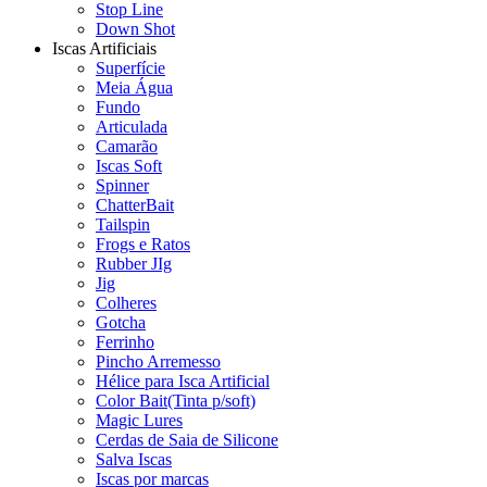
Stop Line
Down Shot
Iscas Artificiais
Superfície
Meia Água
Fundo
Articulada
Camarão
Iscas Soft
Spinner
ChatterBait
Tailspin
Frogs e Ratos
Rubber JIg
Jig
Colheres
Gotcha
Ferrinho
Pincho Arremesso
Hélice para Isca Artificial
Color Bait(Tinta p/soft)
Magic Lures
Cerdas de Saia de Silicone
Salva Iscas
Iscas por marcas