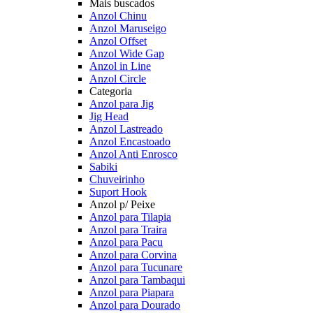
Mais buscados
Anzol Chinu
Anzol Maruseigo
Anzol Offset
Anzol Wide Gap
Anzol in Line
Anzol Circle
Categoria
Anzol para Jig
Jig Head
Anzol Lastreado
Anzol Encastoado
Anzol Anti Enrosco
Sabiki
Chuveirinho
Suport Hook
Anzol p/ Peixe
Anzol para Tilapia
Anzol para Traira
Anzol para Pacu
Anzol para Corvina
Anzol para Tucunare
Anzol para Tambaqui
Anzol para Piapara
Anzol para Dourado