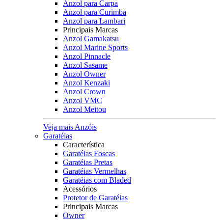
Anzol para Carpa
Anzol para Curimba
Anzol para Lambari
Principais Marcas
Anzol Gamakatsu
Anzol Marine Sports
Anzol Pinnacle
Anzol Sasame
Anzol Owner
Anzol Kenzaki
Anzol Crown
Anzol VMC
Anzol Meitou
Veja mais Anzóis
Garatéias
Característica
Garatéias Foscas
Garatéias Pretas
Garatéias Vermelhas
Garatéias com Bladed
Acessórios
Protetor de Garatéias
Principais Marcas
Owner