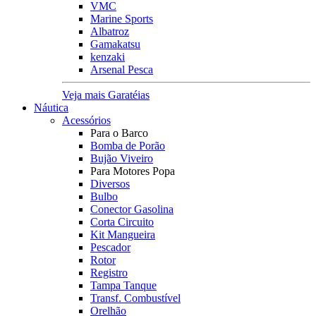
VMC
Marine Sports
Albatroz
Gamakatsu
kenzaki
Arsenal Pesca
Veja mais Garatéias
Náutica
Acessórios
Para o Barco
Bomba de Porão
Bujão Viveiro
Para Motores Popa
Diversos
Bulbo
Conector Gasolina
Corta Circuito
Kit Mangueira
Pescador
Rotor
Registro
Tampa Tanque
Transf. Combustível
Orelhão