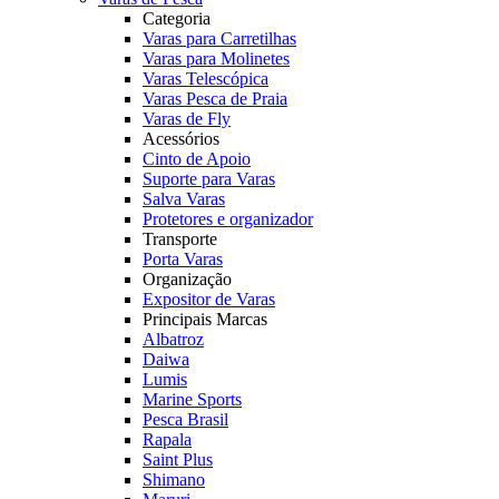
Categoria
Varas para Carretilhas
Varas para Molinetes
Varas Telescópica
Varas Pesca de Praia
Varas de Fly
Acessórios
Cinto de Apoio
Suporte para Varas
Salva Varas
Protetores e organizador
Transporte
Porta Varas
Organização
Expositor de Varas
Principais Marcas
Albatroz
Daiwa
Lumis
Marine Sports
Pesca Brasil
Rapala
Saint Plus
Shimano