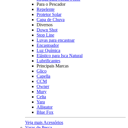
Para o Pescador
Repelente
Protetor Solar
Capa de Chuva
Diversos
Down Shot
Stop Line
Luvas para encastoar
Encastoador
Luz Química
Elástico para Isca Natural
Lubrificantes
Principais Marcas
Glico
Capella
CCM
Owner
Mury
Celta
Yara
Alligator
Blue Fox
Veja mais Acessórios
Varas de Pesca