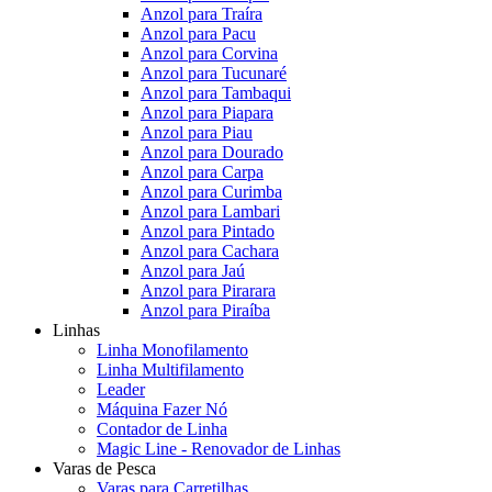
Anzol para Traíra
Anzol para Pacu
Anzol para Corvina
Anzol para Tucunaré
Anzol para Tambaqui
Anzol para Piapara
Anzol para Piau
Anzol para Dourado
Anzol para Carpa
Anzol para Curimba
Anzol para Lambari
Anzol para Pintado
Anzol para Cachara
Anzol para Jaú
Anzol para Pirarara
Anzol para Piraíba
Linhas
Linha Monofilamento
Linha Multifilamento
Leader
Máquina Fazer Nó
Contador de Linha
Magic Line - Renovador de Linhas
Varas de Pesca
Varas para Carretilhas