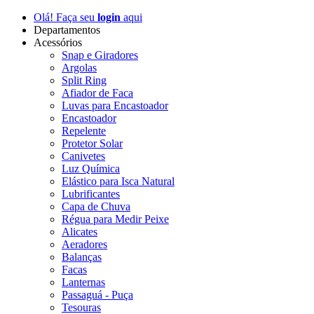
Olá! Faça seu
login
aqui
Departamentos
Acessórios
Snap e Giradores
Argolas
Split Ring
Afiador de Faca
Luvas para Encastoador
Encastoador
Repelente
Protetor Solar
Canivetes
Luz Química
Elástico para Isca Natural
Lubrificantes
Capa de Chuva
Régua para Medir Peixe
Alicates
Aeradores
Balanças
Facas
Lanternas
Passaguá - Puça
Tesouras