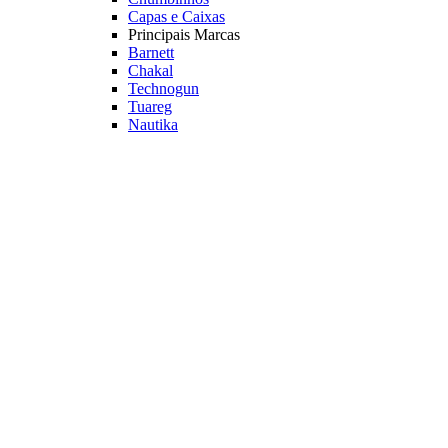
Capas e Caixas
Principais Marcas
Barnett
Chakal
Technogun
Tuareg
Nautika
Veja mais Tiro Esportivo
Vestuário
Roupas
Mais buscados
Camiseta sem Capuz
Camisetas com Capuz
Camisas com Botão
Infantil
Calça de Pesca
Colete Pescador
Acessórios
Capa de Chuva
Jaqueta Corta Vento
Moletom
Manguito
Principais Marcas