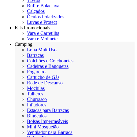
Viseira
Buff e Balaclava
Calçados
Óculos Polarizados
Luvas e Protect
Kits Promocionais
Vara e Carretilha
Vara e Molinete
Camping
Lona MultiUso
Barracas
Colchões e Colchonetes
Cadeiras e Banquetas
Fogareiro
Cartucho de Gás
Rede de Descanso
Mochilas
Talheres
Churrasco
Infladores
Estacas para Barracas
Binóculos
Bolsas Impermeáveis
Mini Mosquetão
Ventilador para Barraca