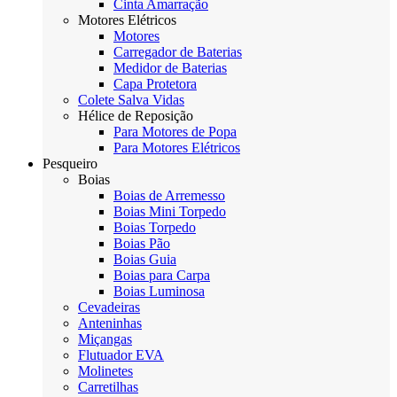
Cinta Amarração
Motores Elétricos
Motores
Carregador de Baterias
Medidor de Baterias
Capa Protetora
Colete Salva Vidas
Hélice de Reposição
Para Motores de Popa
Para Motores Elétricos
Pesqueiro
Boias
Boias de Arremesso
Boias Mini Torpedo
Boias Torpedo
Boias Pão
Boias Guia
Boias para Carpa
Boias Luminosa
Cevadeiras
Anteninhas
Miçangas
Flutuador EVA
Molinetes
Carretilhas