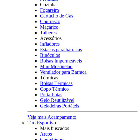
Cozinha
Fogareiro
Cartucho de Gás
Churrasco
Maçarico
Talheres
Acessórios
Infladores
Estacas para barracas
Binóculos
Bolsas Impermeáveis
Mini Mosquetão
Ventilador para Barraca
Térmicas
Bolsas Térmicas
Copo Térmico
Porta Latas
Gelo Reutilizável
Geladeiras Portáteis
Veja mais Acampamento
Tiro Esportivo
Mais buscados
Arcos
Chumbinhos