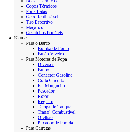
Bolsas Térmicas
Copos Térmicos
Porta Latas
Gelo Reutilizável
Tiro Esportivo
Maçarico
Geladeiras Portáteis
Náutica
Para o Barco
Bomba de Porão
Bujão Viveiro
Para Motores de Popa
Diversos
Bulbo
Conector Gasolina
Corta Circuito
Kit Mangueira
Pescador
Rotor
Registro
Tampa do Tanque
Transf. Combustível
Orelhão
Puxador de Partida
Para Carretas