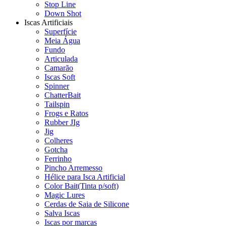
Stop Line
Down Shot
Iscas Artificiais
Superfície
Meia Água
Fundo
Articulada
Camarão
Iscas Soft
Spinner
ChatterBait
Tailspin
Frogs e Ratos
Rubber JIg
Jig
Colheres
Gotcha
Ferrinho
Pincho Arremesso
Hélice para Isca Artificial
Color Bait(Tinta p/soft)
Magic Lures
Cerdas de Saia de Silicone
Salva Iscas
Iscas por marcas