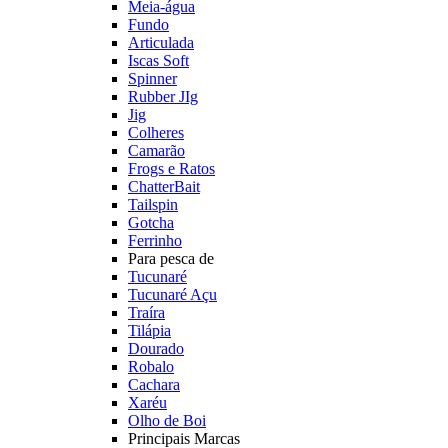
Meia-água
Fundo
Articulada
Iscas Soft
Spinner
Rubber JIg
Jig
Colheres
Camarão
Frogs e Ratos
ChatterBait
Tailspin
Gotcha
Ferrinho
Para pesca de
Tucunaré
Tucunaré Açu
Traíra
Tilápia
Dourado
Robalo
Cachara
Xaréu
Olho de Boi
Principais Marcas