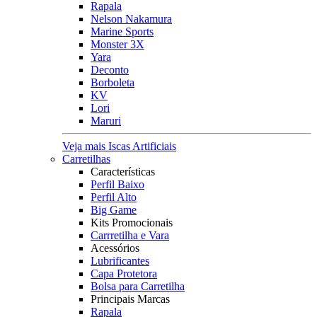
Rapala
Nelson Nakamura
Marine Sports
Monster 3X
Yara
Deconto
Borboleta
KV
Lori
Maruri
Veja mais Iscas Artificiais
Carretilhas
Características
Perfil Baixo
Perfil Alto
Big Game
Kits Promocionais
Carrretilha e Vara
Acessórios
Lubrificantes
Capa Protetora
Bolsa para Carretilha
Principais Marcas
Rapala