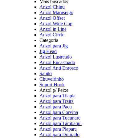
Mais buscados
Anzol Chinu
Anzol Maruseigo
Anzol Offset
Anzol Wide Gap
Anzol in Line
Anzol Circle
Categoria
Anzol para Jig
Jig Head
Anzol Lastreado
Anzol Encastoado
Anzol Anti Enrosco
Sabiki
Chuveirinho
Suport Hook
Anzol p/ Peixe
Anzol para Tilapia
Anzol para Traira
Anzol para Pacu
Anzol para Corvina
Anzol para Tucunare
Anzol para Tambaqui
Anzol para Piapara
Anzol para Dourado