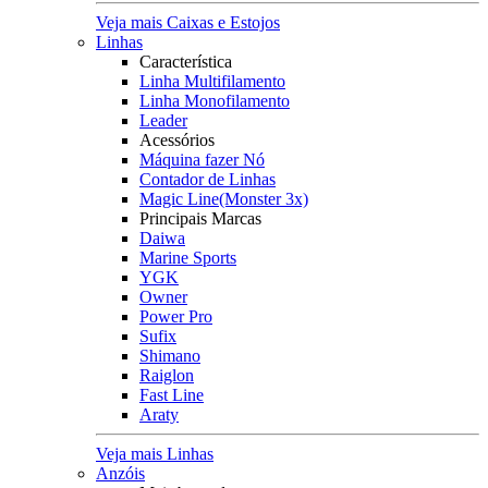
Veja mais Caixas e Estojos
Linhas
Característica
Linha Multifilamento
Linha Monofilamento
Leader
Acessórios
Máquina fazer Nó
Contador de Linhas
Magic Line(Monster 3x)
Principais Marcas
Daiwa
Marine Sports
YGK
Owner
Power Pro
Sufix
Shimano
Raiglon
Fast Line
Araty
Veja mais Linhas
Anzóis