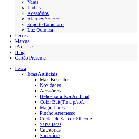
Varas
Linhas
Acessórios
Alarmes Sonoro
Suporte Luminoso
Luz Quimica
Peixes
Marcas
IA da Isca
Blog
Cartão Presente
Pesca
Iscas Artificiais
Mais Buscados
Novidades
Acessórios
Hélice para Isca Artificial
Color Bait(Tinta p/soft)
Magic Lures
Pincho Arremesso
Cerdas de Saia de Silicone
Salva Iscas
Categorias
Superfície