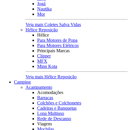
Jogá
Nautika
Mor
Veja mais Coletes Salva Vidas
Hélice Reposição
Hélice
Para Motores de Popa
Para Motores Elétricos
Principais Marcas
Clipper
MFX
Minn Kota
Veja mais Hélice Reposição
Camping
Acampamento
Acomodações
Barracas
Colchões e Colchonetes
Cadeiras e Banquetas
Lona Multiuso
Rede de Descanso
Viagens
Mochilas