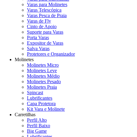
Varas para Molinetes
Varas Telescópica
Varas Pesca de Praia
Varas de Fly
Cinto de Apoio
Suporte para Varas
Porta Varas
Expositor de Varas
Salva Varas
Protetores e Organizador
Molinetes
Molinetes Micro
Molinetes Leve
Molinetes Médio
Molinetes Pesado
Molinetes Praia
Spincast
Lubrificantes
Capa Protetora
Kit Vara e Molinete
Carretilhas
Perfil Alto
Perfil Baixo
Big Game
Lubrificantes