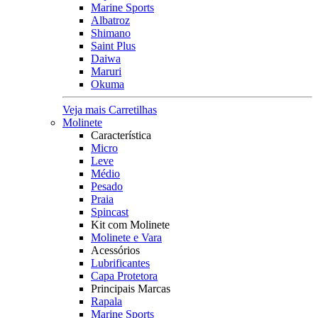
Marine Sports
Albatroz
Shimano
Saint Plus
Daiwa
Maruri
Okuma
Veja mais Carretilhas
Molinete
Característica
Micro
Leve
Médio
Pesado
Praia
Spincast
Kit com Molinete
Molinete e Vara
Acessórios
Lubrificantes
Capa Protetora
Principais Marcas
Rapala
Marine Sports