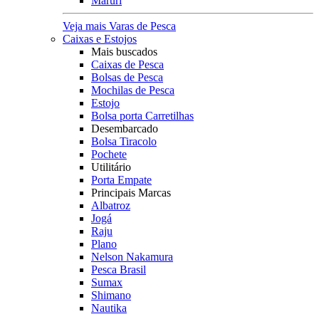
Maruri
Veja mais Varas de Pesca
Caixas e Estojos
Mais buscados
Caixas de Pesca
Bolsas de Pesca
Mochilas de Pesca
Estojo
Bolsa porta Carretilhas
Desembarcado
Bolsa Tiracolo
Pochete
Utilitário
Porta Empate
Principais Marcas
Albatroz
Jogá
Raju
Plano
Nelson Nakamura
Pesca Brasil
Sumax
Shimano
Nautika