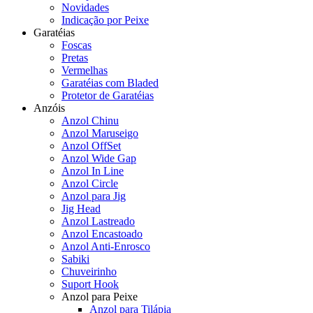
Novidades
Indicação por Peixe
Garatéias
Foscas
Pretas
Vermelhas
Garatéias com Bladed
Protetor de Garatéias
Anzóis
Anzol Chinu
Anzol Maruseigo
Anzol OffSet
Anzol Wide Gap
Anzol In Line
Anzol Circle
Anzol para Jig
Jig Head
Anzol Lastreado
Anzol Encastoado
Anzol Anti-Enrosco
Sabiki
Chuveirinho
Suport Hook
Anzol para Peixe
Anzol para Tilápia