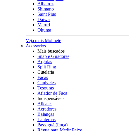
Albatroz
Shimano
Saint Plus
Daiwa
Maruri
Okuma
Veja mais Molinete
Acessórios
Mais buscados
Snap e Giradores
Argolas
Split Ring
Cutelaria
Facas
Canivetes
Tesouras
Afiador de Faca
Indispensáveis
Alicates
Aeradores
Balanças
Lanternas
Passaguá (Puça)
Régua para Medir Peixe