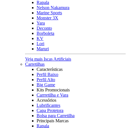
Rapala
Nelson Nakamura
Marine Sports
Monster 3X
Yara
Deconto
Borboleta
KV
Lori
Maruri
Veja mais Iscas Artificiais
Carretilhas
Características
Perfil Baixo
Perfil Alto
Big Game
Kits Promocionais
Carrretilha e Vara
Acessórios
Lubrificantes
Capa Protetora
Bolsa para Carretilha
Principais Marcas
Rapala