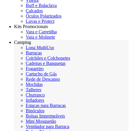
Viseira
Buff e Balaclava
Calçados
Óculos Polarizados
Luvas e Protect
Kits Promocionais
Vara e Carretilha
Vara e Molinete
Camping
Lona MultiUso
Barracas
Colchões e Colchonetes
Cadeiras e Banquetas
Fogareiro
Cartucho de Gás
Rede de Descanso
Mochilas
Talheres
Churrasco
Infladores
Estacas para Barracas
Binóculos
Bolsas Impermeáveis
Mini Mosquetão
Ventilador para Barraca