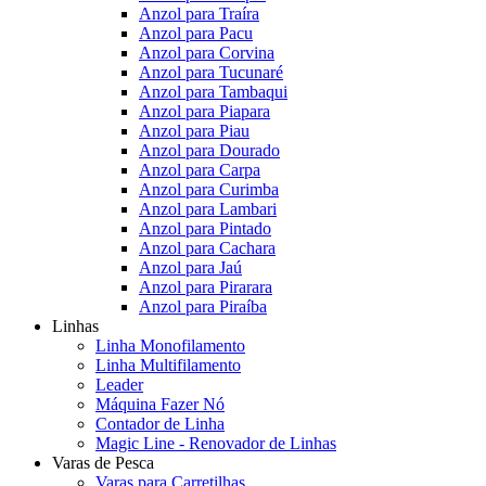
Anzol para Traíra
Anzol para Pacu
Anzol para Corvina
Anzol para Tucunaré
Anzol para Tambaqui
Anzol para Piapara
Anzol para Piau
Anzol para Dourado
Anzol para Carpa
Anzol para Curimba
Anzol para Lambari
Anzol para Pintado
Anzol para Cachara
Anzol para Jaú
Anzol para Pirarara
Anzol para Piraíba
Linhas
Linha Monofilamento
Linha Multifilamento
Leader
Máquina Fazer Nó
Contador de Linha
Magic Line - Renovador de Linhas
Varas de Pesca
Varas para Carretilhas