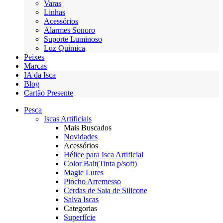
Varas
Linhas
Acessórios
Alarmes Sonoro
Suporte Luminoso
Luz Quimica
Peixes
Marcas
IA da Isca
Blog
Cartão Presente
Pesca
Iscas Artificiais
Mais Buscados
Novidades
Acessórios
Hélice para Isca Artificial
Color Bait(Tinta p/soft)
Magic Lures
Pincho Arremesso
Cerdas de Saia de Silicone
Salva Iscas
Categorias
Superfície