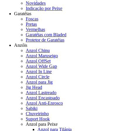
Novidades
Indicação por Peixe
Garatéias
Foscas
Pretas
Vermelhas
Garatéias com Bladed
Protetor de Garatéias
Anzóis
Anzol Chinu
Anzol Maruseigo
Anzol OffSet
Anzol Wide Gap
Anzol In Line
Anzol Circle
Anzol para Jig
Jig Head
Anzol Lastreado
Anzol Encastoado
Anzol Anti-Enrosco
Sabiki
Chuveirinho
Suport Hook
Anzol para Peixe
Anzol para Tilápia