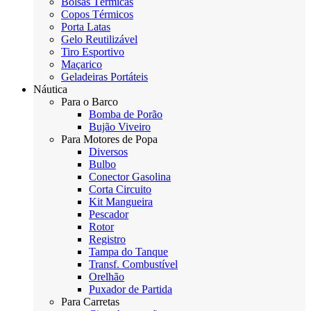
Bolsas Térmicas
Copos Térmicos
Porta Latas
Gelo Reutilizável
Tiro Esportivo
Maçarico
Geladeiras Portáteis
Náutica
Para o Barco
Bomba de Porão
Bujão Viveiro
Para Motores de Popa
Diversos
Bulbo
Conector Gasolina
Corta Circuito
Kit Mangueira
Pescador
Rotor
Registro
Tampa do Tanque
Transf. Combustível
Orelhão
Puxador de Partida
Para Carretas