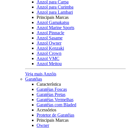
Anzol para Carpa
Anzol para Curimba
Anzol para Lambari
Principais Marcas
Anzol Gamakatsu
Anzol Marine Sports
Anzol Pinnacle
Anzol Sasame
Anzol Owner
Anzol Kenzaki
Anzol Crown
Anzol VMC
Anzol Meitou
Veja mais Anzóis
Garatéias
Característica
Garatéias Foscas
Garatéias Pretas
Garatéias Vermelhas
Garatéias com Bladed
Acessórios
Protetor de Garatéias
Principais Marcas
Owner