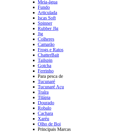
Meia-água
Fundo
Articulada
Iscas Soft
Spinner
Rubber JIg
Jig
Colheres
Camarão
Frogs e Ratos
ChatterBait
Tailspin
Gotcha
Ferrinho
Para pesca de
Tucunaré
Tucunaré Açu
Traíra
Tilápia
Dourado
Robalo
Cachara
Xaréu
Olho de Boi
Principais Marcas