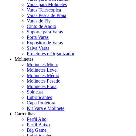
Varas para Molinetes
Varas Telescópica
Varas Pesca de Praia
Varas de Fly
Cinto de Apoio
Suporte para Varas
Porta Varas
Expositor de Varas
Salva Varas
Protetores e Organizador
Molinetes
Molinetes Micro
Molinetes Leve
Molinetes Médio
Molinetes Pesado
Molinetes Praia
Spincast
Lubrificantes
Capa Protetora
Kit Vara e Molinete
Carretilhas
Perfil Alto
Perfil Baixo
Big Game
Lubrificantes