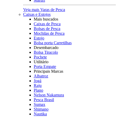
Maruri
Veja mais Varas de Pesca
Caixas e Estojos
Mais buscados
Caixas de Pesca
Bolsas de Pesca
Mochilas de Pesca
Estojo
Bolsa porta Carretilhas
Desembarcado
Bolsa Tiracolo
Pochete
Utilitário
Porta Empate
Principais Marcas
Albatroz
Jogá
Raju
Plano
Nelson Nakamura
Pesca Brasil
Sumax
Shimano
Nautika