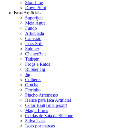
Stop Line
Down Shot
Iscas Artificiais
Superfície
Meia Água
Fundo
Articulada
Camarão
Iscas Soft
Spinner
ChatterBait
Tailspin
Frogs e Ratos
Rubber JIg
Jig
Colheres
Gotcha
Ferrinho
Pincho Arremesso
Hélice para Isca Artificial
Color Bait(Tinta p/soft)
Magic Lures
Cerdas de Saia de Silicone
Salva Iscas
Iscas por marcas