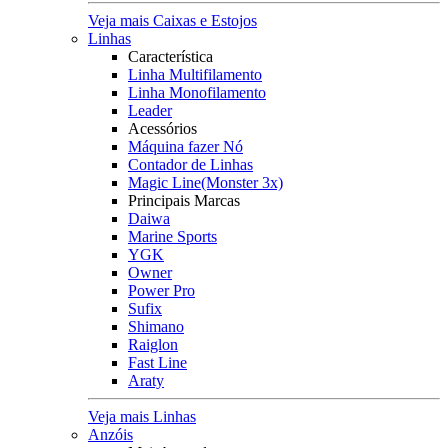
Veja mais Caixas e Estojos
Linhas
Característica
Linha Multifilamento
Linha Monofilamento
Leader
Acessórios
Máquina fazer Nó
Contador de Linhas
Magic Line(Monster 3x)
Principais Marcas
Daiwa
Marine Sports
YGK
Owner
Power Pro
Sufix
Shimano
Raiglon
Fast Line
Araty
Veja mais Linhas
Anzóis