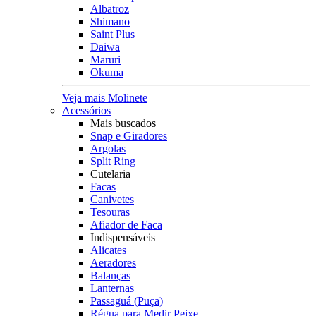
Albatroz
Shimano
Saint Plus
Daiwa
Maruri
Okuma
Veja mais Molinete
Acessórios
Mais buscados
Snap e Giradores
Argolas
Split Ring
Cutelaria
Facas
Canivetes
Tesouras
Afiador de Faca
Indispensáveis
Alicates
Aeradores
Balanças
Lanternas
Passaguá (Puça)
Régua para Medir Peixe