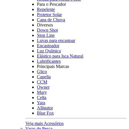
Para o Pescador
Repelente
Protetor Solar
Capa de Chuva
Diversos
Down Shot
Stop Line
Luvas para encastoar
Encastoador
Luz Química
Elástico para Isca Natural
Lubrificantes
Principais Marcas
Glico
Capella
CCM
Owner
Mury
Celta
Yara
Alligator
Blue Fox
Veja mais Acessórios
Varas de Pesca