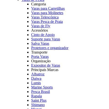
Categoria
Varas para Carretilhas
Varas para Molinetes
Varas Telescópica
Varas Pesca de Praia
Varas de Fly
Acessórios
Cinto de Apoio
Suporte para Varas
Salva Varas
Protetores e organizador
Transporte
Porta Varas
Organização
Expositor de Varas
Principais Marcas
Albatroz
Daiwa
Lumis
Marine Sports
Pesca Brasil
Rapala
Saint Plus
Shimano