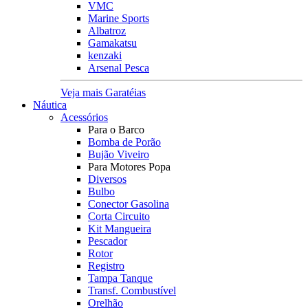
VMC
Marine Sports
Albatroz
Gamakatsu
kenzaki
Arsenal Pesca
Veja mais Garatéias
Náutica
Acessórios
Para o Barco
Bomba de Porão
Bujão Viveiro
Para Motores Popa
Diversos
Bulbo
Conector Gasolina
Corta Circuito
Kit Mangueira
Pescador
Rotor
Registro
Tampa Tanque
Transf. Combustível
Orelhão