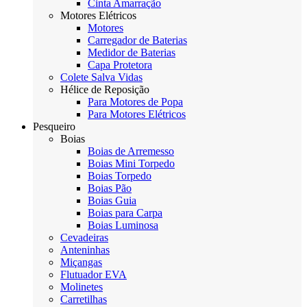
Cinta Amarração
Motores Elétricos
Motores
Carregador de Baterias
Medidor de Baterias
Capa Protetora
Colete Salva Vidas
Hélice de Reposição
Para Motores de Popa
Para Motores Elétricos
Pesqueiro
Boias
Boias de Arremesso
Boias Mini Torpedo
Boias Torpedo
Boias Pão
Boias Guia
Boias para Carpa
Boias Luminosa
Cevadeiras
Anteninhas
Miçangas
Flutuador EVA
Molinetes
Carretilhas