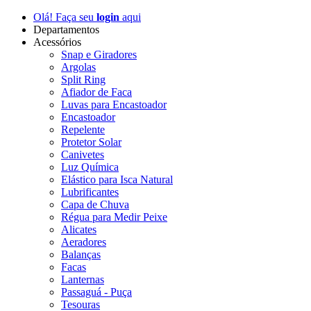
Olá! Faça seu
login
aqui
Departamentos
Acessórios
Snap e Giradores
Argolas
Split Ring
Afiador de Faca
Luvas para Encastoador
Encastoador
Repelente
Protetor Solar
Canivetes
Luz Química
Elástico para Isca Natural
Lubrificantes
Capa de Chuva
Régua para Medir Peixe
Alicates
Aeradores
Balanças
Facas
Lanternas
Passaguá - Puça
Tesouras