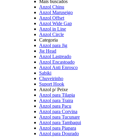
Mais buscados
Anzol Chinu
Anzol Maruseigo
Anzol Offset
Anzol Wide Gap
Anzol in Line
Anzol Circle
Categoria
Anzol para Jig
Jig Head
Anzol Lastreado
Anzol Encastoado
Anzol Anti Enrosco
Sabiki
Chuveirinho
Suport Hook
Anzol p/ Peixe
Anzol para Tilapia
Anzol para Traira
Anzol para Pacu
Anzol para Corvina
Anzol para Tucunare
Anzol para Tambaqui
Anzol para Piapara
Anzol para Dourado