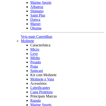
Marine Sports
Albatroz
Shimano
Saint Plus
Daiwa
Maruri
Okuma
Veja mais Carretilhas
Molinete
Característica
Micro
Leve
Médio
Pesado
Praia
Spincast
Kit com Molinete
Molinete e Vara
Acessórios
Lubrificantes
Capa Protetora
Principais Marcas
Rapala
Marine Sports