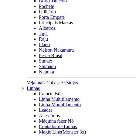
Bolsa Tiracolo
Pochete
Utilitário
Porta Empate
Principais Marcas
Albatroz
Jogá
Raju
Plano
Nelson Nakamura
Pesca Brasil
Sumax
Shimano
Nautika
Veja mais Caixas e Estojos
Linhas
Característica
Linha Multifilamento
Linha Monofilamento
Leader
Acessórios
Máquina fazer Nó
Contador de Linhas
Magic Line(Monster 3x)