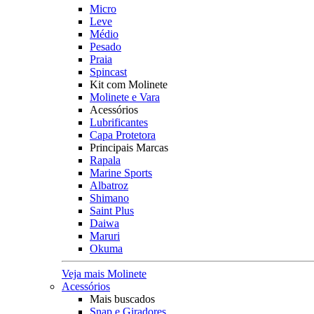
Micro
Leve
Médio
Pesado
Praia
Spincast
Kit com Molinete
Molinete e Vara
Acessórios
Lubrificantes
Capa Protetora
Principais Marcas
Rapala
Marine Sports
Albatroz
Shimano
Saint Plus
Daiwa
Maruri
Okuma
Veja mais Molinete
Acessórios
Mais buscados
Snap e Giradores