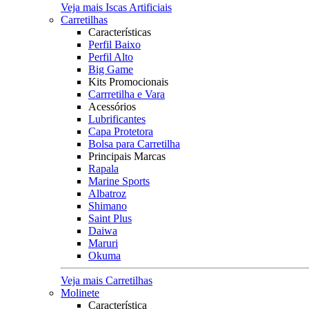
Veja mais Iscas Artificiais
Carretilhas
Características
Perfil Baixo
Perfil Alto
Big Game
Kits Promocionais
Carrretilha e Vara
Acessórios
Lubrificantes
Capa Protetora
Bolsa para Carretilha
Principais Marcas
Rapala
Marine Sports
Albatroz
Shimano
Saint Plus
Daiwa
Maruri
Okuma
Veja mais Carretilhas
Molinete
Característica