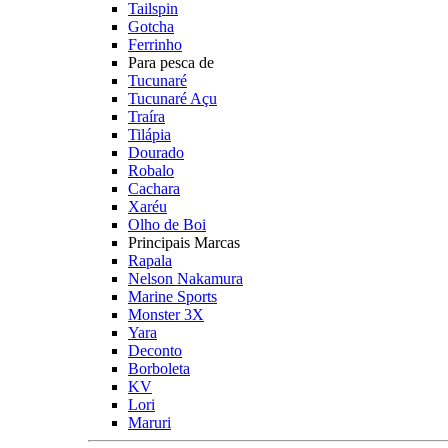
Tailspin
Gotcha
Ferrinho
Para pesca de
Tucunaré
Tucunaré Açu
Traíra
Tilápia
Dourado
Robalo
Cachara
Xaréu
Olho de Boi
Principais Marcas
Rapala
Nelson Nakamura
Marine Sports
Monster 3X
Yara
Deconto
Borboleta
KV
Lori
Maruri