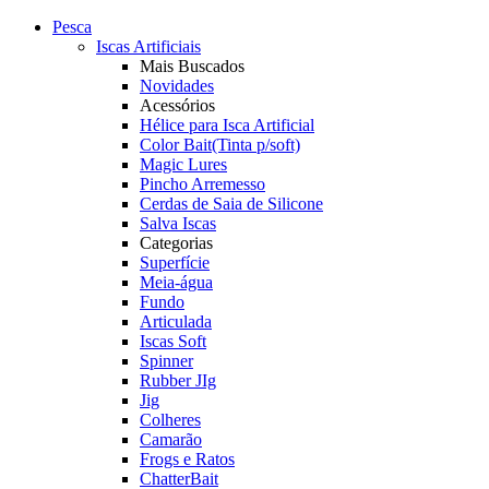
Pesca
Iscas Artificiais
Mais Buscados
Novidades
Acessórios
Hélice para Isca Artificial
Color Bait(Tinta p/soft)
Magic Lures
Pincho Arremesso
Cerdas de Saia de Silicone
Salva Iscas
Categorias
Superfície
Meia-água
Fundo
Articulada
Iscas Soft
Spinner
Rubber JIg
Jig
Colheres
Camarão
Frogs e Ratos
ChatterBait