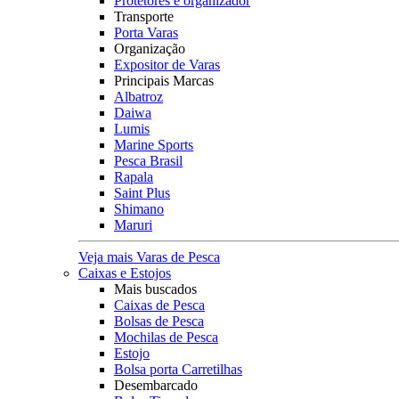
Protetores e organizador
Transporte
Porta Varas
Organização
Expositor de Varas
Principais Marcas
Albatroz
Daiwa
Lumis
Marine Sports
Pesca Brasil
Rapala
Saint Plus
Shimano
Maruri
Veja mais Varas de Pesca
Caixas e Estojos
Mais buscados
Caixas de Pesca
Bolsas de Pesca
Mochilas de Pesca
Estojo
Bolsa porta Carretilhas
Desembarcado