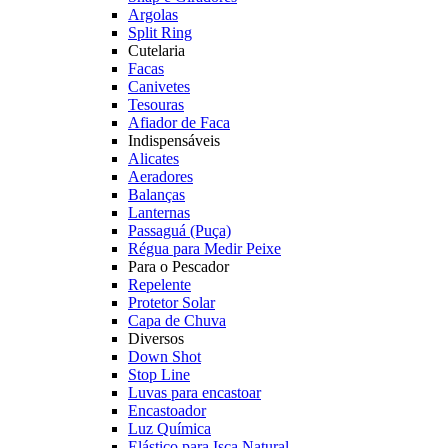
Argolas
Split Ring
Cutelaria
Facas
Canivetes
Tesouras
Afiador de Faca
Indispensáveis
Alicates
Aeradores
Balanças
Lanternas
Passaguá (Puça)
Régua para Medir Peixe
Para o Pescador
Repelente
Protetor Solar
Capa de Chuva
Diversos
Down Shot
Stop Line
Luvas para encastoar
Encastoador
Luz Química
Elástico para Isca Natural