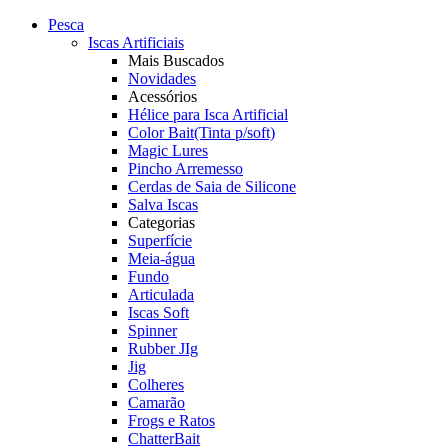
Pesca
Iscas Artificiais
Mais Buscados
Novidades
Acessórios
Hélice para Isca Artificial
Color Bait(Tinta p/soft)
Magic Lures
Pincho Arremesso
Cerdas de Saia de Silicone
Salva Iscas
Categorias
Superfície
Meia-água
Fundo
Articulada
Iscas Soft
Spinner
Rubber JIg
Jig
Colheres
Camarão
Frogs e Ratos
ChatterBait