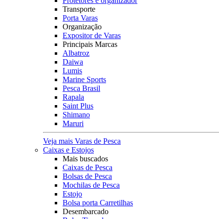
Protetores e organizador
Transporte
Porta Varas
Organização
Expositor de Varas
Principais Marcas
Albatroz
Daiwa
Lumis
Marine Sports
Pesca Brasil
Rapala
Saint Plus
Shimano
Maruri
Veja mais Varas de Pesca
Caixas e Estojos
Mais buscados
Caixas de Pesca
Bolsas de Pesca
Mochilas de Pesca
Estojo
Bolsa porta Carretilhas
Desembarcado