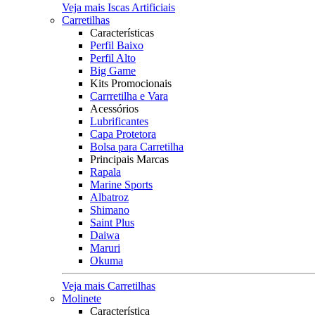
Veja mais Iscas Artificiais
Carretilhas
Características
Perfil Baixo
Perfil Alto
Big Game
Kits Promocionais
Carrretilha e Vara
Acessórios
Lubrificantes
Capa Protetora
Bolsa para Carretilha
Principais Marcas
Rapala
Marine Sports
Albatroz
Shimano
Saint Plus
Daiwa
Maruri
Okuma
Veja mais Carretilhas
Molinete
Característica