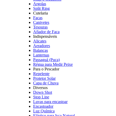
Argolas
Split Ring
Cutelaria
Facas
Canivetes
Tesouras
Afiador de Faca
Indispensáveis
Alicates
Aeradores
Balanças
Lanternas
Passaguá (Puça)
Régua para Medir Peixe
Para o Pescador
Repelente
Protetor Solar
Capa de Chuva
Diversos
Down Shot
Stop Line
Luvas para encastoar
Encastoador
Luz Química
Elástico para Isca Natural