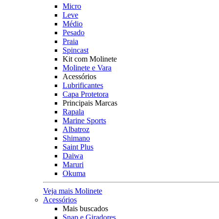
Micro
Leve
Médio
Pesado
Praia
Spincast
Kit com Molinete
Molinete e Vara
Acessórios
Lubrificantes
Capa Protetora
Principais Marcas
Rapala
Marine Sports
Albatroz
Shimano
Saint Plus
Daiwa
Maruri
Okuma
Veja mais Molinete
Acessórios
Mais buscados
Snap e Giradores