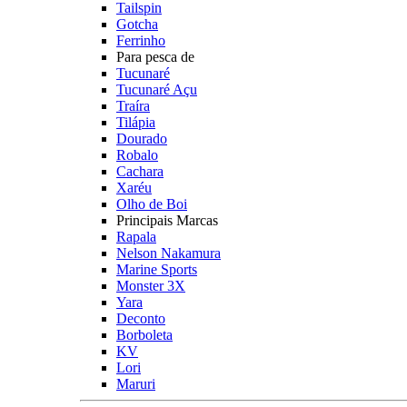
Tailspin
Gotcha
Ferrinho
Para pesca de
Tucunaré
Tucunaré Açu
Traíra
Tilápia
Dourado
Robalo
Cachara
Xaréu
Olho de Boi
Principais Marcas
Rapala
Nelson Nakamura
Marine Sports
Monster 3X
Yara
Deconto
Borboleta
KV
Lori
Maruri