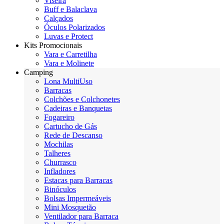
Viseira
Buff e Balaclava
Calçados
Óculos Polarizados
Luvas e Protect
Kits Promocionais
Vara e Carretilha
Vara e Molinete
Camping
Lona MultiUso
Barracas
Colchões e Colchonetes
Cadeiras e Banquetas
Fogareiro
Cartucho de Gás
Rede de Descanso
Mochilas
Talheres
Churrasco
Infladores
Estacas para Barracas
Binóculos
Bolsas Impermeáveis
Mini Mosquetão
Ventilador para Barraca