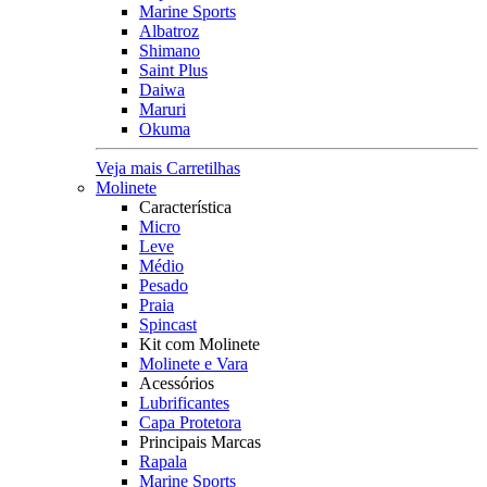
Marine Sports
Albatroz
Shimano
Saint Plus
Daiwa
Maruri
Okuma
Veja mais Carretilhas
Molinete
Característica
Micro
Leve
Médio
Pesado
Praia
Spincast
Kit com Molinete
Molinete e Vara
Acessórios
Lubrificantes
Capa Protetora
Principais Marcas
Rapala
Marine Sports