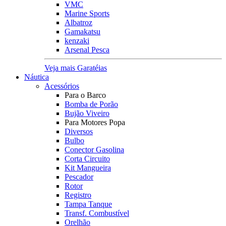
VMC
Marine Sports
Albatroz
Gamakatsu
kenzaki
Arsenal Pesca
Veja mais Garatéias
Náutica
Acessórios
Para o Barco
Bomba de Porão
Bujão Viveiro
Para Motores Popa
Diversos
Bulbo
Conector Gasolina
Corta Circuito
Kit Mangueira
Pescador
Rotor
Registro
Tampa Tanque
Transf. Combustível
Orelhão