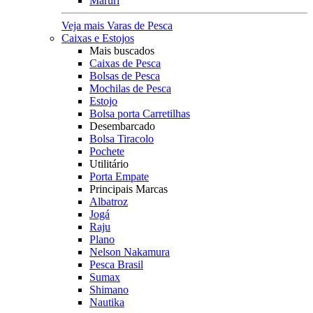
Maruri
Veja mais Varas de Pesca
Caixas e Estojos
Mais buscados
Caixas de Pesca
Bolsas de Pesca
Mochilas de Pesca
Estojo
Bolsa porta Carretilhas
Desembarcado
Bolsa Tiracolo
Pochete
Utilitário
Porta Empate
Principais Marcas
Albatroz
Jogá
Raju
Plano
Nelson Nakamura
Pesca Brasil
Sumax
Shimano
Nautika