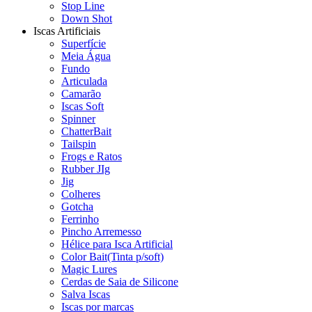
Stop Line
Down Shot
Iscas Artificiais
Superfície
Meia Água
Fundo
Articulada
Camarão
Iscas Soft
Spinner
ChatterBait
Tailspin
Frogs e Ratos
Rubber JIg
Jig
Colheres
Gotcha
Ferrinho
Pincho Arremesso
Hélice para Isca Artificial
Color Bait(Tinta p/soft)
Magic Lures
Cerdas de Saia de Silicone
Salva Iscas
Iscas por marcas