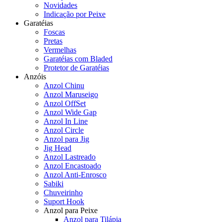
Novidades
Indicação por Peixe
Garatéias
Foscas
Pretas
Vermelhas
Garatéias com Bladed
Protetor de Garatéias
Anzóis
Anzol Chinu
Anzol Maruseigo
Anzol OffSet
Anzol Wide Gap
Anzol In Line
Anzol Circle
Anzol para Jig
Jig Head
Anzol Lastreado
Anzol Encastoado
Anzol Anti-Enrosco
Sabiki
Chuveirinho
Suport Hook
Anzol para Peixe
Anzol para Tilápia