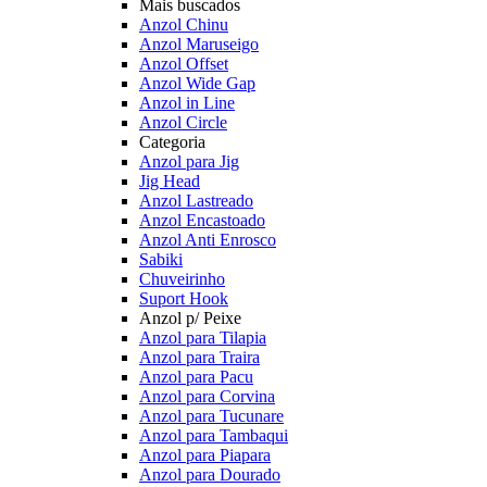
Mais buscados
Anzol Chinu
Anzol Maruseigo
Anzol Offset
Anzol Wide Gap
Anzol in Line
Anzol Circle
Categoria
Anzol para Jig
Jig Head
Anzol Lastreado
Anzol Encastoado
Anzol Anti Enrosco
Sabiki
Chuveirinho
Suport Hook
Anzol p/ Peixe
Anzol para Tilapia
Anzol para Traira
Anzol para Pacu
Anzol para Corvina
Anzol para Tucunare
Anzol para Tambaqui
Anzol para Piapara
Anzol para Dourado