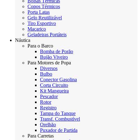
Bolsas Térmicas
Copos Térmicos
Porta Latas
Gelo Reutilizável
Tiro Esportivo
Maçarico
Geladeiras Portáteis
Náutica
Para o Barco
Bomba de Porão
Bujão Viveiro
Para Motores de Popa
Diversos
Bulbo
Conector Gasolina
Corta Circuito
Kit Mangueira
Pescador
Rotor
Registro
Tampa do Tanque
Transf. Combustível
Orelhão
Puxador de Partida
Para Carretas