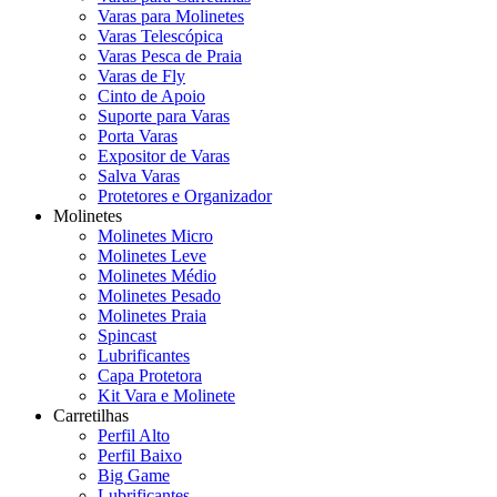
Varas para Molinetes
Varas Telescópica
Varas Pesca de Praia
Varas de Fly
Cinto de Apoio
Suporte para Varas
Porta Varas
Expositor de Varas
Salva Varas
Protetores e Organizador
Molinetes
Molinetes Micro
Molinetes Leve
Molinetes Médio
Molinetes Pesado
Molinetes Praia
Spincast
Lubrificantes
Capa Protetora
Kit Vara e Molinete
Carretilhas
Perfil Alto
Perfil Baixo
Big Game
Lubrificantes