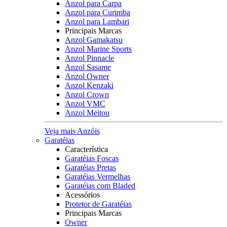
Anzol para Carpa
Anzol para Curimba
Anzol para Lambari
Principais Marcas
Anzol Gamakatsu
Anzol Marine Sports
Anzol Pinnacle
Anzol Sasame
Anzol Owner
Anzol Kenzaki
Anzol Crown
Anzol VMC
Anzol Meitou
Veja mais Anzóis
Garatéias
Característica
Garatéias Foscas
Garatéias Pretas
Garatéias Vermelhas
Garatéias com Bladed
Acessórios
Protetor de Garatéias
Principais Marcas
Owner