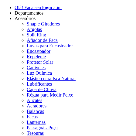
Olá! Faça seu
login
aqui
Departamentos
Acessórios
Snap e Giradores
Argolas
Split Ring
Afiador de Faca
Luvas para Encastoador
Encastoador
Repelente
Protetor Solar
Canivetes
Luz Química
Elástico para Isca Natural
Lubrificantes
Capa de Chuva
Régua para Medir Peixe
Alicates
Aeradores
Balanças
Facas
Lanternas
Passaguá - Puça
Tesouras