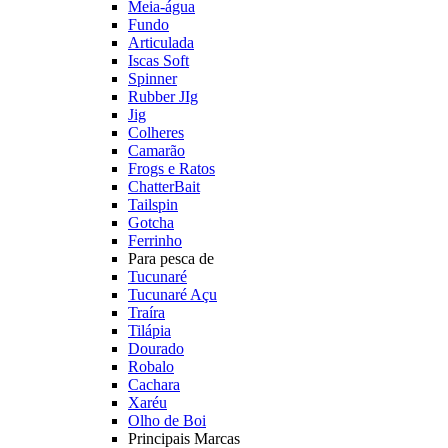
Meia-água
Fundo
Articulada
Iscas Soft
Spinner
Rubber JIg
Jig
Colheres
Camarão
Frogs e Ratos
ChatterBait
Tailspin
Gotcha
Ferrinho
Para pesca de
Tucunaré
Tucunaré Açu
Traíra
Tilápia
Dourado
Robalo
Cachara
Xaréu
Olho de Boi
Principais Marcas