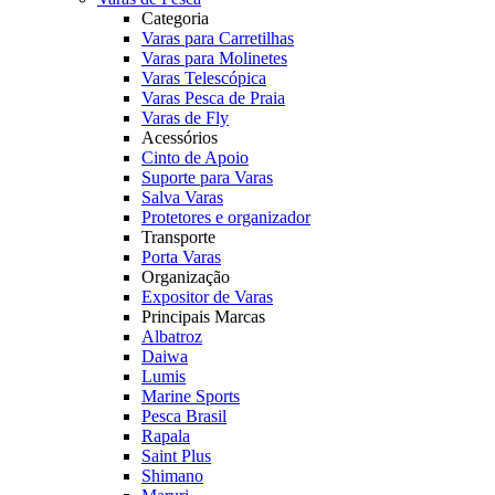
Categoria
Varas para Carretilhas
Varas para Molinetes
Varas Telescópica
Varas Pesca de Praia
Varas de Fly
Acessórios
Cinto de Apoio
Suporte para Varas
Salva Varas
Protetores e organizador
Transporte
Porta Varas
Organização
Expositor de Varas
Principais Marcas
Albatroz
Daiwa
Lumis
Marine Sports
Pesca Brasil
Rapala
Saint Plus
Shimano