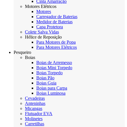
Cinta Amarração
Motores Elétricos
Motores
Carregador de Baterias
Medidor de Baterias
Capa Protetora
Colete Salva Vidas
Hélice de Reposição
Para Motores de Popa
Para Motores Elétricos
Pesqueiro
Boias
Boias de Arremesso
Boias Mini Torpedo
Boias Torpedo
Boias Pão
Boias Guia
Boias para Carpa
Boias Luminosa
Cevadeiras
Anteninhas
Miçangas
Flutuador EVA
Molinetes
Carretilhas