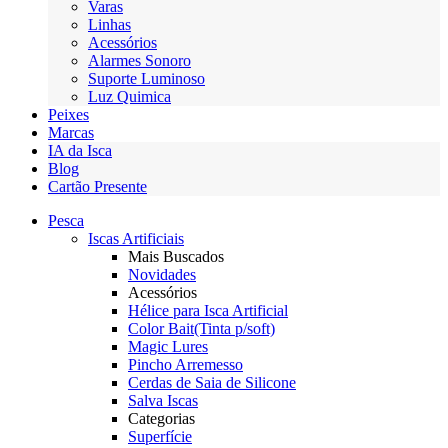
Varas
Linhas
Acessórios
Alarmes Sonoro
Suporte Luminoso
Luz Quimica
Peixes
Marcas
IA da Isca
Blog
Cartão Presente
Pesca
Iscas Artificiais
Mais Buscados
Novidades
Acessórios
Hélice para Isca Artificial
Color Bait(Tinta p/soft)
Magic Lures
Pincho Arremesso
Cerdas de Saia de Silicone
Salva Iscas
Categorias
Superfície