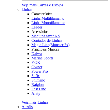
Veja mais Caixas e Estojos
Linhas
Característica
Linha Multifilamento
Linha Monofilamento
Leader
Acessórios
Máquina fazer Nó
Contador de Linhas
Magic Line(Monster 3x)
Principais Marcas
Daiwa
Marine Sports
YGK
Owner
Power Pro
Sufix
Shimano
Raiglon
Fast Line
Araty
Veja mais Linhas
Anzóis