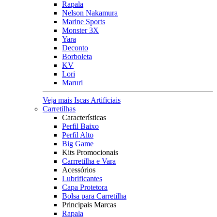
Rapala
Nelson Nakamura
Marine Sports
Monster 3X
Yara
Deconto
Borboleta
KV
Lori
Maruri
Veja mais Iscas Artificiais
Carretilhas
Características
Perfil Baixo
Perfil Alto
Big Game
Kits Promocionais
Carrretilha e Vara
Acessórios
Lubrificantes
Capa Protetora
Bolsa para Carretilha
Principais Marcas
Rapala