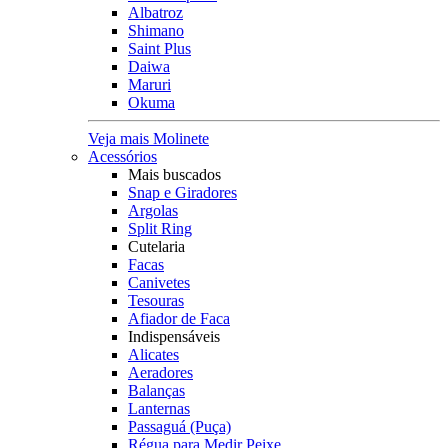
Albatroz
Shimano
Saint Plus
Daiwa
Maruri
Okuma
Veja mais Molinete
Acessórios
Mais buscados
Snap e Giradores
Argolas
Split Ring
Cutelaria
Facas
Canivetes
Tesouras
Afiador de Faca
Indispensáveis
Alicates
Aeradores
Balanças
Lanternas
Passaguá (Puça)
Régua para Medir Peixe