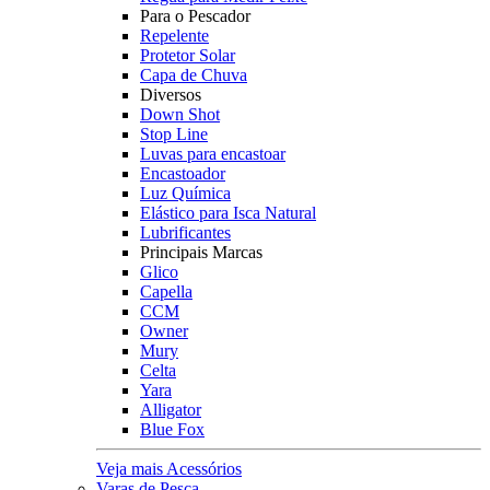
Para o Pescador
Repelente
Protetor Solar
Capa de Chuva
Diversos
Down Shot
Stop Line
Luvas para encastoar
Encastoador
Luz Química
Elástico para Isca Natural
Lubrificantes
Principais Marcas
Glico
Capella
CCM
Owner
Mury
Celta
Yara
Alligator
Blue Fox
Veja mais Acessórios
Varas de Pesca