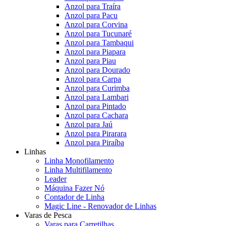
Anzol para Traíra
Anzol para Pacu
Anzol para Corvina
Anzol para Tucunaré
Anzol para Tambaqui
Anzol para Piapara
Anzol para Piau
Anzol para Dourado
Anzol para Carpa
Anzol para Curimba
Anzol para Lambari
Anzol para Pintado
Anzol para Cachara
Anzol para Jaú
Anzol para Pirarara
Anzol para Piraíba
Linhas
Linha Monofilamento
Linha Multifilamento
Leader
Máquina Fazer Nó
Contador de Linha
Magic Line - Renovador de Linhas
Varas de Pesca
Varas para Carretilhas