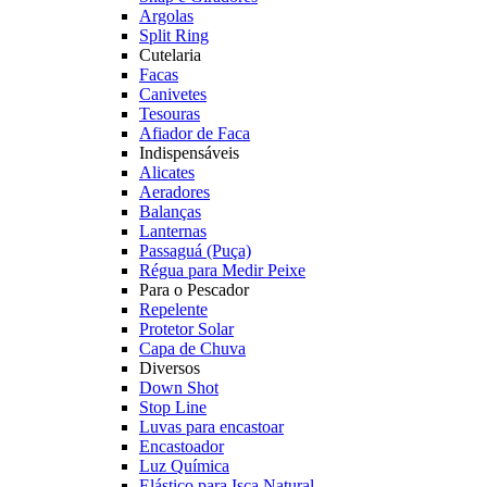
Argolas
Split Ring
Cutelaria
Facas
Canivetes
Tesouras
Afiador de Faca
Indispensáveis
Alicates
Aeradores
Balanças
Lanternas
Passaguá (Puça)
Régua para Medir Peixe
Para o Pescador
Repelente
Protetor Solar
Capa de Chuva
Diversos
Down Shot
Stop Line
Luvas para encastoar
Encastoador
Luz Química
Elástico para Isca Natural