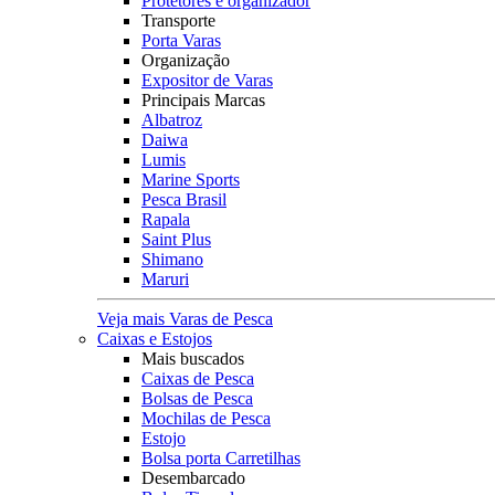
Protetores e organizador
Transporte
Porta Varas
Organização
Expositor de Varas
Principais Marcas
Albatroz
Daiwa
Lumis
Marine Sports
Pesca Brasil
Rapala
Saint Plus
Shimano
Maruri
Veja mais Varas de Pesca
Caixas e Estojos
Mais buscados
Caixas de Pesca
Bolsas de Pesca
Mochilas de Pesca
Estojo
Bolsa porta Carretilhas
Desembarcado