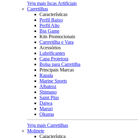
Veja mais Iscas Artificiais
Carretilhas
Características
Perfil Baixo
Perfil Alto
Big Game
Kits Promocionais
Carrretilha e Vara
Acessórios
Lubrificantes
Capa Protetora
Bolsa para Carretilha
Principais Marcas
Rapala
Marine Sports
Albatroz
Shimano
Saint Plus
Daiwa
Maruri
Okuma
Veja mais Carretilhas
Molinete
Característica