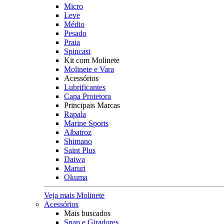
Micro
Leve
Médio
Pesado
Praia
Spincast
Kit com Molinete
Molinete e Vara
Acessórios
Lubrificantes
Capa Protetora
Principais Marcas
Rapala
Marine Sports
Albatroz
Shimano
Saint Plus
Daiwa
Maruri
Okuma
Veja mais Molinete
Acessórios
Mais buscados
Snap e Giradores