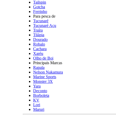
Tailspin
Gotcha
Ferrinho
Para pesca de
Tucunaré
Tucunaré Açu
Traíra
Tilápia
Dourado
Robalo
Cachara
Xaréu
Olho de Boi
Principais Marcas
Rapala
Nelson Nakamura
Marine Sports
Monster 3X
Yara
Deconto
Borboleta
KV
Lori
Maruri