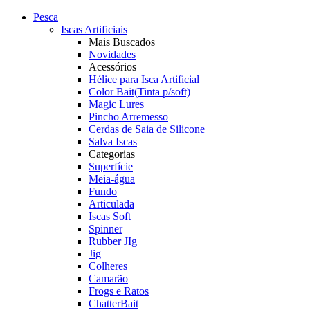
Pesca
Iscas Artificiais
Mais Buscados
Novidades
Acessórios
Hélice para Isca Artificial
Color Bait(Tinta p/soft)
Magic Lures
Pincho Arremesso
Cerdas de Saia de Silicone
Salva Iscas
Categorias
Superfície
Meia-água
Fundo
Articulada
Iscas Soft
Spinner
Rubber JIg
Jig
Colheres
Camarão
Frogs e Ratos
ChatterBait