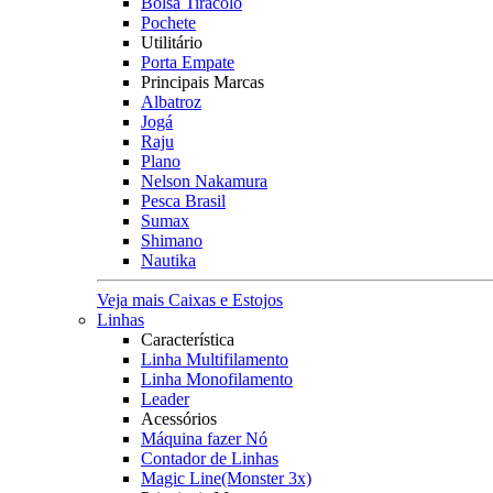
Bolsa Tiracolo
Pochete
Utilitário
Porta Empate
Principais Marcas
Albatroz
Jogá
Raju
Plano
Nelson Nakamura
Pesca Brasil
Sumax
Shimano
Nautika
Veja mais Caixas e Estojos
Linhas
Característica
Linha Multifilamento
Linha Monofilamento
Leader
Acessórios
Máquina fazer Nó
Contador de Linhas
Magic Line(Monster 3x)