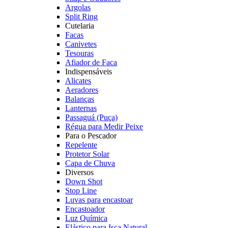
Argolas
Split Ring
Cutelaria
Facas
Canivetes
Tesouras
Afiador de Faca
Indispensáveis
Alicates
Aeradores
Balanças
Lanternas
Passaguá (Puça)
Régua para Medir Peixe
Para o Pescador
Repelente
Protetor Solar
Capa de Chuva
Diversos
Down Shot
Stop Line
Luvas para encastoar
Encastoador
Luz Química
Elástico para Isca Natural