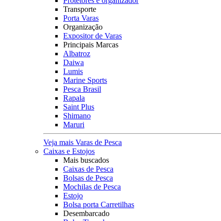
Protetores e organizador
Transporte
Porta Varas
Organização
Expositor de Varas
Principais Marcas
Albatroz
Daiwa
Lumis
Marine Sports
Pesca Brasil
Rapala
Saint Plus
Shimano
Maruri
Veja mais Varas de Pesca
Caixas e Estojos
Mais buscados
Caixas de Pesca
Bolsas de Pesca
Mochilas de Pesca
Estojo
Bolsa porta Carretilhas
Desembarcado