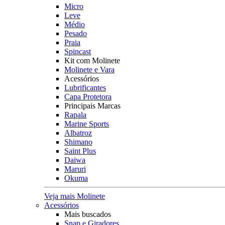
Micro
Leve
Médio
Pesado
Praia
Spincast
Kit com Molinete
Molinete e Vara
Acessórios
Lubrificantes
Capa Protetora
Principais Marcas
Rapala
Marine Sports
Albatroz
Shimano
Saint Plus
Daiwa
Maruri
Okuma
Veja mais Molinete
Acessórios
Mais buscados
Snap e Giradores