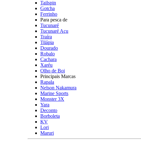
Tailspin
Gotcha
Ferrinho
Para pesca de
Tucunaré
Tucunaré Açu
Traíra
Tilápia
Dourado
Robalo
Cachara
Xaréu
Olho de Boi
Principais Marcas
Rapala
Nelson Nakamura
Marine Sports
Monster 3X
Yara
Deconto
Borboleta
KV
Lori
Maruri