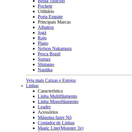
Bolsa Tiracolo
Pochete
Utilitário
Porta Empate
Principais Marcas
Albatroz
Jogá
Raju
Plano
Nelson Nakamura
Pesca Brasil
Sumax
Shimano
Nautika
Veja mais Caixas e Estojos
Linhas
Característica
Linha Multifilamento
Linha Monofilamento
Leader
Acessórios
Máquina fazer Nó
Contador de Linhas
Magic Line(Monster 3x)