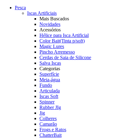
Pesca
Iscas Artificiais
Mais Buscados
Novidades
Acessórios
Hélice para Isca Artificial
Color Bait(Tinta p/soft)
Magic Lures
Pincho Arremesso
Cerdas de Saia de Silicone
Salva Iscas
Categorias
Superfície
Meia-água
Fundo
Articulada
Iscas Soft
Spinner
Rubber JIg
Jig
Colheres
Camarão
Frogs e Ratos
ChatterBait