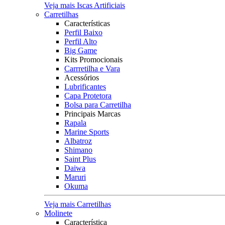
Veja mais Iscas Artificiais
Carretilhas
Características
Perfil Baixo
Perfil Alto
Big Game
Kits Promocionais
Carrretilha e Vara
Acessórios
Lubrificantes
Capa Protetora
Bolsa para Carretilha
Principais Marcas
Rapala
Marine Sports
Albatroz
Shimano
Saint Plus
Daiwa
Maruri
Okuma
Veja mais Carretilhas
Molinete
Característica