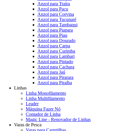
Anzol para Traíra
Anzol para Pacu
Anzol para Corvina
Anzol para Tucunaré
Anzol para Tambaqui
Anzol para Piapara
Anzol para Piau
Anzol para Dourado
Anzol para Carpa
Anzol para Curimba
Anzol para Lambari
Anzol para Pintado
Anzol para Cachara
Anzol para Jaú
Anzol para Pirarara
Anzol para Piraíba
Linhas
Linha Monofilamento
Linha Multifilamento
Leader
Máquina Fazer Nó
Contador de Linha
Magic Line - Renovador de Linhas
Varas de Pesca
Varas para Carretilhas