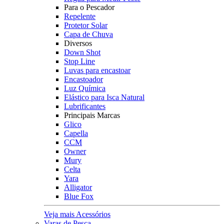
Para o Pescador
Repelente
Protetor Solar
Capa de Chuva
Diversos
Down Shot
Stop Line
Luvas para encastoar
Encastoador
Luz Química
Elástico para Isca Natural
Lubrificantes
Principais Marcas
Glico
Capella
CCM
Owner
Mury
Celta
Yara
Alligator
Blue Fox
Veja mais Acessórios
Varas de Pesca