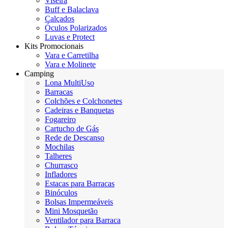
Viseira
Buff e Balaclava
Calçados
Óculos Polarizados
Luvas e Protect
Kits Promocionais
Vara e Carretilha
Vara e Molinete
Camping
Lona MultiUso
Barracas
Colchões e Colchonetes
Cadeiras e Banquetas
Fogareiro
Cartucho de Gás
Rede de Descanso
Mochilas
Talheres
Churrasco
Infladores
Estacas para Barracas
Binóculos
Bolsas Impermeáveis
Mini Mosquetão
Ventilador para Barraca