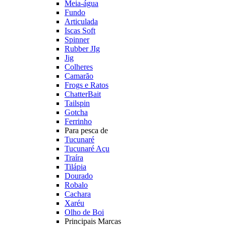
Meia-água
Fundo
Articulada
Iscas Soft
Spinner
Rubber JIg
Jig
Colheres
Camarão
Frogs e Ratos
ChatterBait
Tailspin
Gotcha
Ferrinho
Para pesca de
Tucunaré
Tucunaré Açu
Traíra
Tilápia
Dourado
Robalo
Cachara
Xaréu
Olho de Boi
Principais Marcas