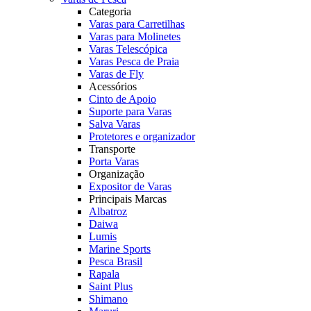
Categoria
Varas para Carretilhas
Varas para Molinetes
Varas Telescópica
Varas Pesca de Praia
Varas de Fly
Acessórios
Cinto de Apoio
Suporte para Varas
Salva Varas
Protetores e organizador
Transporte
Porta Varas
Organização
Expositor de Varas
Principais Marcas
Albatroz
Daiwa
Lumis
Marine Sports
Pesca Brasil
Rapala
Saint Plus
Shimano