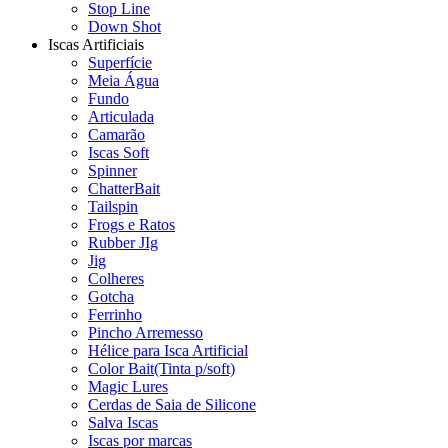
Stop Line
Down Shot
Iscas Artificiais
Superfície
Meia Água
Fundo
Articulada
Camarão
Iscas Soft
Spinner
ChatterBait
Tailspin
Frogs e Ratos
Rubber JIg
Jig
Colheres
Gotcha
Ferrinho
Pincho Arremesso
Hélice para Isca Artificial
Color Bait(Tinta p/soft)
Magic Lures
Cerdas de Saia de Silicone
Salva Iscas
Iscas por marcas