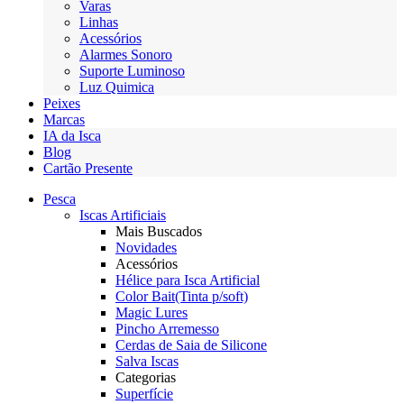
Varas
Linhas
Acessórios
Alarmes Sonoro
Suporte Luminoso
Luz Quimica
Peixes
Marcas
IA da Isca
Blog
Cartão Presente
Pesca
Iscas Artificiais
Mais Buscados
Novidades
Acessórios
Hélice para Isca Artificial
Color Bait(Tinta p/soft)
Magic Lures
Pincho Arremesso
Cerdas de Saia de Silicone
Salva Iscas
Categorias
Superfície