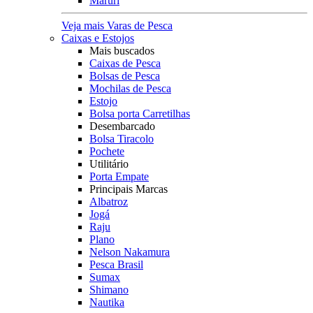
Maruri
Veja mais Varas de Pesca
Caixas e Estojos
Mais buscados
Caixas de Pesca
Bolsas de Pesca
Mochilas de Pesca
Estojo
Bolsa porta Carretilhas
Desembarcado
Bolsa Tiracolo
Pochete
Utilitário
Porta Empate
Principais Marcas
Albatroz
Jogá
Raju
Plano
Nelson Nakamura
Pesca Brasil
Sumax
Shimano
Nautika