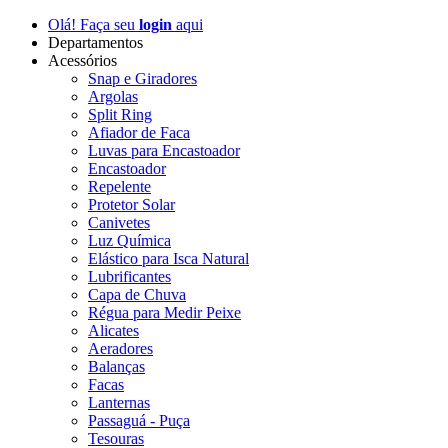
Olá! Faça seu
login
aqui
Departamentos
Acessórios
Snap e Giradores
Argolas
Split Ring
Afiador de Faca
Luvas para Encastoador
Encastoador
Repelente
Protetor Solar
Canivetes
Luz Química
Elástico para Isca Natural
Lubrificantes
Capa de Chuva
Régua para Medir Peixe
Alicates
Aeradores
Balanças
Facas
Lanternas
Passaguá - Puça
Tesouras