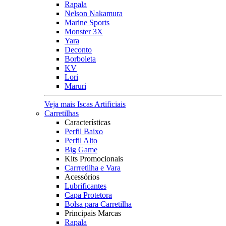
Rapala
Nelson Nakamura
Marine Sports
Monster 3X
Yara
Deconto
Borboleta
KV
Lori
Maruri
Veja mais Iscas Artificiais
Carretilhas
Características
Perfil Baixo
Perfil Alto
Big Game
Kits Promocionais
Carrretilha e Vara
Acessórios
Lubrificantes
Capa Protetora
Bolsa para Carretilha
Principais Marcas
Rapala