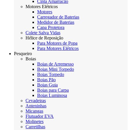
Cinta Amarração
Motores Elétricos
Motores
Carregador de Baterias
Medidor de Baterias
Capa Protetora
Colete Salva Vidas
Hélice de Reposição
Para Motores de Popa
Para Motores Elétricos
Pesqueiro
Boias
Boias de Arremesso
Boias Mini Torpedo
Boias Torpedo
Boias Pão
Boias Guia
Boias para Carpa
Boias Luminosa
Cevadeiras
Anteninhas
Miçangas
Flutuador EVA
Molinetes
Carretilhas