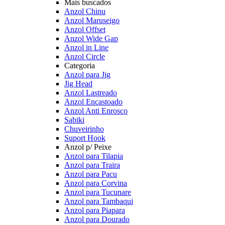
Mais buscados
Anzol Chinu
Anzol Maruseigo
Anzol Offset
Anzol Wide Gap
Anzol in Line
Anzol Circle
Categoria
Anzol para Jig
Jig Head
Anzol Lastreado
Anzol Encastoado
Anzol Anti Enrosco
Sabiki
Chuveirinho
Suport Hook
Anzol p/ Peixe
Anzol para Tilapia
Anzol para Traira
Anzol para Pacu
Anzol para Corvina
Anzol para Tucunare
Anzol para Tambaqui
Anzol para Piapara
Anzol para Dourado