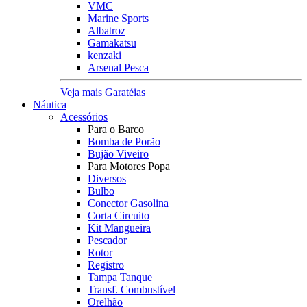
VMC
Marine Sports
Albatroz
Gamakatsu
kenzaki
Arsenal Pesca
Veja mais Garatéias
Náutica
Acessórios
Para o Barco
Bomba de Porão
Bujão Viveiro
Para Motores Popa
Diversos
Bulbo
Conector Gasolina
Corta Circuito
Kit Mangueira
Pescador
Rotor
Registro
Tampa Tanque
Transf. Combustível
Orelhão