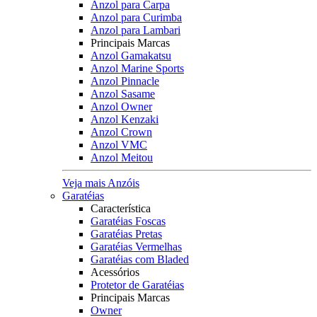
Anzol para Carpa
Anzol para Curimba
Anzol para Lambari
Principais Marcas
Anzol Gamakatsu
Anzol Marine Sports
Anzol Pinnacle
Anzol Sasame
Anzol Owner
Anzol Kenzaki
Anzol Crown
Anzol VMC
Anzol Meitou
Veja mais Anzóis
Garatéias
Característica
Garatéias Foscas
Garatéias Pretas
Garatéias Vermelhas
Garatéias com Bladed
Acessórios
Protetor de Garatéias
Principais Marcas
Owner