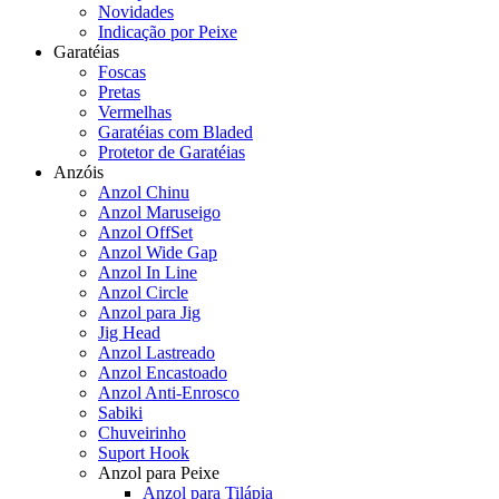
Novidades
Indicação por Peixe
Garatéias
Foscas
Pretas
Vermelhas
Garatéias com Bladed
Protetor de Garatéias
Anzóis
Anzol Chinu
Anzol Maruseigo
Anzol OffSet
Anzol Wide Gap
Anzol In Line
Anzol Circle
Anzol para Jig
Jig Head
Anzol Lastreado
Anzol Encastoado
Anzol Anti-Enrosco
Sabiki
Chuveirinho
Suport Hook
Anzol para Peixe
Anzol para Tilápia