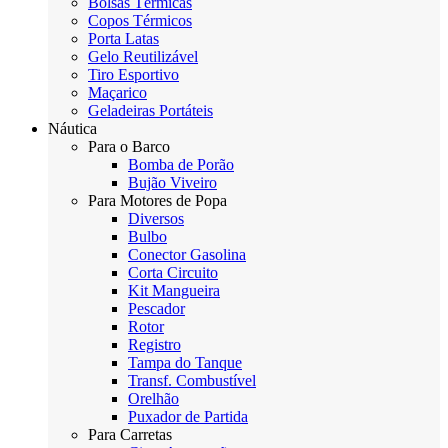
Bolsas Térmicas
Copos Térmicos
Porta Latas
Gelo Reutilizável
Tiro Esportivo
Maçarico
Geladeiras Portáteis
Náutica
Para o Barco
Bomba de Porão
Bujão Viveiro
Para Motores de Popa
Diversos
Bulbo
Conector Gasolina
Corta Circuito
Kit Mangueira
Pescador
Rotor
Registro
Tampa do Tanque
Transf. Combustível
Orelhão
Puxador de Partida
Para Carretas