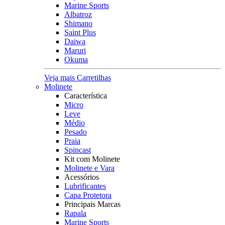
Marine Sports
Albatroz
Shimano
Saint Plus
Daiwa
Maruri
Okuma
Veja mais Carretilhas
Molinete
Característica
Micro
Leve
Médio
Pesado
Praia
Spincast
Kit com Molinete
Molinete e Vara
Acessórios
Lubrificantes
Capa Protetora
Principais Marcas
Rapala
Marine Sports