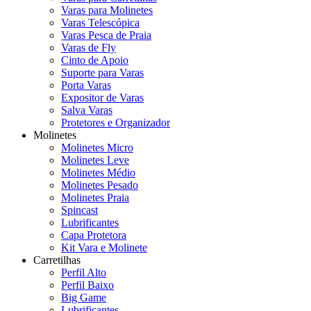
Varas para Molinetes
Varas Telescópica
Varas Pesca de Praia
Varas de Fly
Cinto de Apoio
Suporte para Varas
Porta Varas
Expositor de Varas
Salva Varas
Protetores e Organizador
Molinetes
Molinetes Micro
Molinetes Leve
Molinetes Médio
Molinetes Pesado
Molinetes Praia
Spincast
Lubrificantes
Capa Protetora
Kit Vara e Molinete
Carretilhas
Perfil Alto
Perfil Baixo
Big Game
Lubrificantes