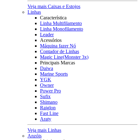
Veja mais Caixas e Estojos
Linhas
Característica
Linha Multifilamento
Linha Monofilamento
Leader
Acessórios
Máquina fazer Nó
Contador de Linhas
Magic Line(Monster 3x)
Principais Marcas
Daiwa
Marine Sports
YGK
Owner
Power Pro
Sufix
Shimano
Raiglon
Fast Line
Araty
Veja mais Linhas
Anzóis