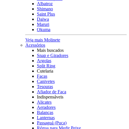
Albatroz
Shimano
Saint Plus
Daiwa
Maruri
Okuma
Veja mais Molinete
Acessórios
Mais buscados
Snap e Giradores
Argolas
Split Ring
Cutelaria
Facas
Canivetes
Tesouras
Afiador de Faca
Indispensáveis
Alicates
Aeradores
Balanças
Lanternas
Passaguá (Puça)
Régua para Medir Peixe