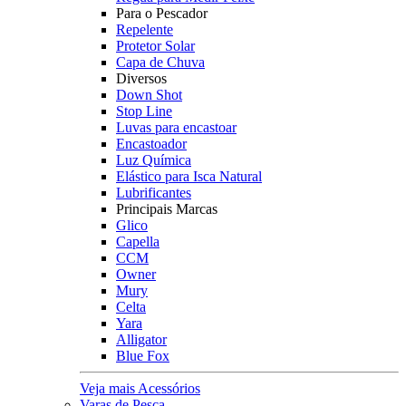
Para o Pescador
Repelente
Protetor Solar
Capa de Chuva
Diversos
Down Shot
Stop Line
Luvas para encastoar
Encastoador
Luz Química
Elástico para Isca Natural
Lubrificantes
Principais Marcas
Glico
Capella
CCM
Owner
Mury
Celta
Yara
Alligator
Blue Fox
Veja mais Acessórios
Varas de Pesca