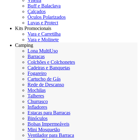
Viseira
Buff e Balaclava
Calçados
Óculos Polarizados
Luvas e Protect
Kits Promocionais
Vara e Carretilha
Vara e Molinete
Camping
Lona MultiUso
Barracas
Colchões e Colchonetes
Cadeiras e Banquetas
Fogareiro
Cartucho de Gás
Rede de Descanso
Mochilas
Talheres
Churrasco
Infladores
Estacas para Barracas
Binóculos
Bolsas Impermeáveis
Mini Mosquetão
Ventilador para Barraca