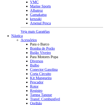
VMC
Marine Sports
Albatroz
Gamakatsu
kenzaki
Arsenal Pesca
Veja mais Garatéias
Náutica
Acessórios
Para o Barco
Bomba de Porão
Bujão Viveiro
Para Motores Popa
Diversos
Bulbo
Conector Gasolina
Corta Circuito
Kit Mangueira
Pescador
Rotor
Registro
Tampa Tanque
Transf. Combustível
Orelhão