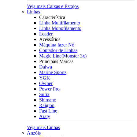
Veja mais Caixas e Estojos
Linhas
Característica
Linha Multifilamento
Linha Monofilamento
Leader
Acessórios
Máquina fazer Nó
Contador de Linhas
Magic Line(Monster 3x)
Principais Marcas
Daiwa
Marine Sports
YGK
Owner
Power Pro
Sufix
Shimano
Raiglon
Fast Line
Araty
Veja mais Linhas
Anzóis