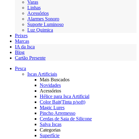
Varas
Linhas
Acessórios
Alarmes Sonoro
Suporte Luminoso
Luz Quimica
Peixes
Marcas
IA da Isca
Blog
Cartão Presente
Pesca
Iscas Artificiais
Mais Buscados
Novidades
Acessórios
Hélice para Isca Artificial
Color Bait(Tinta p/soft)
Magic Lures
Pincho Arremesso
Cerdas de Saia de Silicone
Salva Iscas
Categorias
Superfície