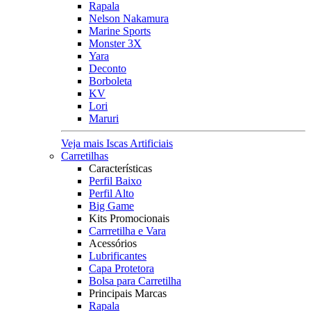
Rapala
Nelson Nakamura
Marine Sports
Monster 3X
Yara
Deconto
Borboleta
KV
Lori
Maruri
Veja mais Iscas Artificiais
Carretilhas
Características
Perfil Baixo
Perfil Alto
Big Game
Kits Promocionais
Carrretilha e Vara
Acessórios
Lubrificantes
Capa Protetora
Bolsa para Carretilha
Principais Marcas
Rapala