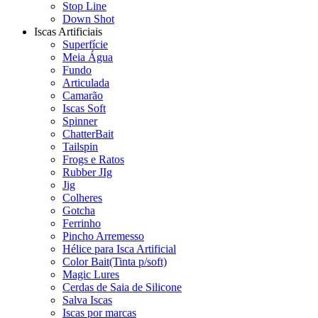
Stop Line
Down Shot
Iscas Artificiais
Superfície
Meia Água
Fundo
Articulada
Camarão
Iscas Soft
Spinner
ChatterBait
Tailspin
Frogs e Ratos
Rubber JIg
Jig
Colheres
Gotcha
Ferrinho
Pincho Arremesso
Hélice para Isca Artificial
Color Bait(Tinta p/soft)
Magic Lures
Cerdas de Saia de Silicone
Salva Iscas
Iscas por marcas