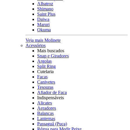
Albatroz
Shimano
Saint Plus
Daiwa
Maruri
Okuma
Veja mais Molinete
Acessórios
Mais buscados
Snap e Giradores
Argolas
Split Ring
Cutelaria
Facas
Canivetes
Tesouras
Afiador de Faca
Indispensáveis
Alicates
Aeradores
Balanças
Lanternas
Passaguá (Puça)
Régua para Medir Peixe