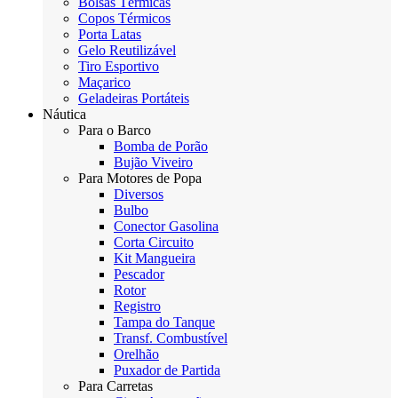
Bolsas Térmicas
Copos Térmicos
Porta Latas
Gelo Reutilizável
Tiro Esportivo
Maçarico
Geladeiras Portáteis
Náutica
Para o Barco
Bomba de Porão
Bujão Viveiro
Para Motores de Popa
Diversos
Bulbo
Conector Gasolina
Corta Circuito
Kit Mangueira
Pescador
Rotor
Registro
Tampa do Tanque
Transf. Combustível
Orelhão
Puxador de Partida
Para Carretas