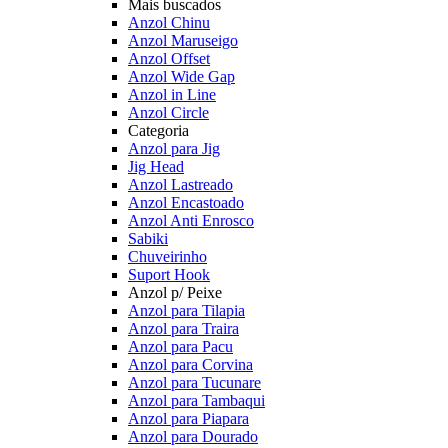
Mais buscados
Anzol Chinu
Anzol Maruseigo
Anzol Offset
Anzol Wide Gap
Anzol in Line
Anzol Circle
Categoria
Anzol para Jig
Jig Head
Anzol Lastreado
Anzol Encastoado
Anzol Anti Enrosco
Sabiki
Chuveirinho
Suport Hook
Anzol p/ Peixe
Anzol para Tilapia
Anzol para Traira
Anzol para Pacu
Anzol para Corvina
Anzol para Tucunare
Anzol para Tambaqui
Anzol para Piapara
Anzol para Dourado