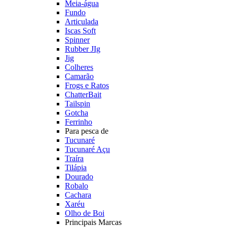
Meia-água
Fundo
Articulada
Iscas Soft
Spinner
Rubber JIg
Jig
Colheres
Camarão
Frogs e Ratos
ChatterBait
Tailspin
Gotcha
Ferrinho
Para pesca de
Tucunaré
Tucunaré Açu
Traíra
Tilápia
Dourado
Robalo
Cachara
Xaréu
Olho de Boi
Principais Marcas