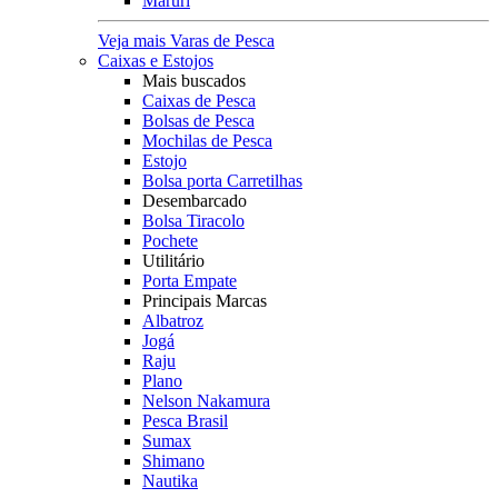
Maruri
Veja mais Varas de Pesca
Caixas e Estojos
Mais buscados
Caixas de Pesca
Bolsas de Pesca
Mochilas de Pesca
Estojo
Bolsa porta Carretilhas
Desembarcado
Bolsa Tiracolo
Pochete
Utilitário
Porta Empate
Principais Marcas
Albatroz
Jogá
Raju
Plano
Nelson Nakamura
Pesca Brasil
Sumax
Shimano
Nautika