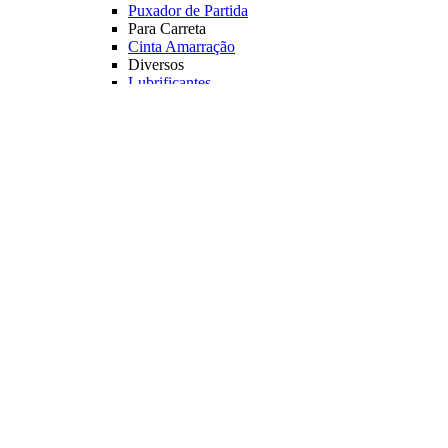
Puxador de Partida
Para Carreta
Cinta Amarração
Diversos
Lubrificantes
Veja mais Acessórios
Motores
Motores Elétricos
Manche
Diversos
Carregador de baterias
Medidor de baterias
Capa Protetora
Principais Marcas
Minn Kota
Veja mais Motores
Coletes Salva Vidas
Mais Buscados
Coletes
Coletes Homologados
Coletes em Neoprene
Principais Marcas
Raju