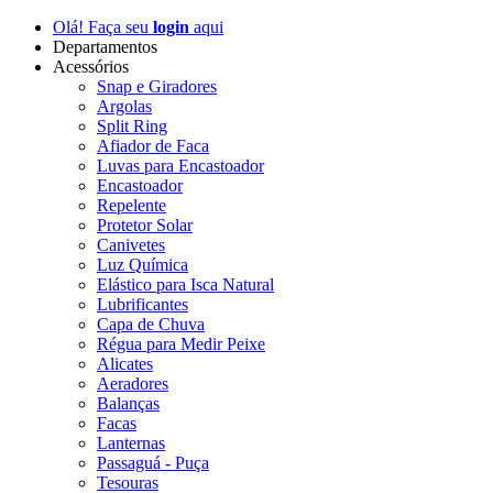
Olá! Faça seu
login
aqui
Departamentos
Acessórios
Snap e Giradores
Argolas
Split Ring
Afiador de Faca
Luvas para Encastoador
Encastoador
Repelente
Protetor Solar
Canivetes
Luz Química
Elástico para Isca Natural
Lubrificantes
Capa de Chuva
Régua para Medir Peixe
Alicates
Aeradores
Balanças
Facas
Lanternas
Passaguá - Puça
Tesouras