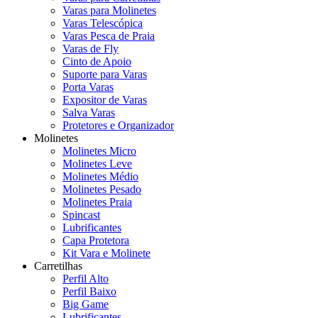
Varas para Molinetes
Varas Telescópica
Varas Pesca de Praia
Varas de Fly
Cinto de Apoio
Suporte para Varas
Porta Varas
Expositor de Varas
Salva Varas
Protetores e Organizador
Molinetes
Molinetes Micro
Molinetes Leve
Molinetes Médio
Molinetes Pesado
Molinetes Praia
Spincast
Lubrificantes
Capa Protetora
Kit Vara e Molinete
Carretilhas
Perfil Alto
Perfil Baixo
Big Game
Lubrificantes