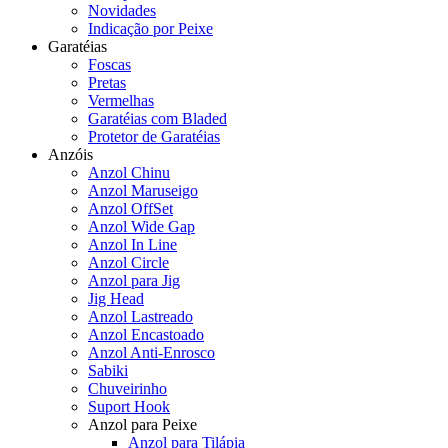
Novidades
Indicação por Peixe
Garatéias
Foscas
Pretas
Vermelhas
Garatéias com Bladed
Protetor de Garatéias
Anzóis
Anzol Chinu
Anzol Maruseigo
Anzol OffSet
Anzol Wide Gap
Anzol In Line
Anzol Circle
Anzol para Jig
Jig Head
Anzol Lastreado
Anzol Encastoado
Anzol Anti-Enrosco
Sabiki
Chuveirinho
Suport Hook
Anzol para Peixe
Anzol para Tilápia