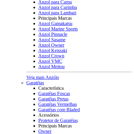
Anzol para Carpa
Anzol para Curimba
Anzol para Lambari
Principais Marcas
Anzol Gamakatsu
Anzol Marine Sports
Anzol Pinnacle
Anzol Sasame
Anzol Owner
Anzol Kenzaki
Anzol Crown
Anzol VMC
Anzol Meitou
Veja mais Anzóis
Garatéias
Característica
Garatéias Foscas
Garatéias Pretas
Garatéias Vermelhas
Garatéias com Bladed
Acessórios
Protetor de Garatéias
Principais Marcas
Owner