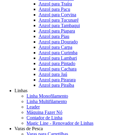
Anzol para Traíra
Anzol para Pacu
Anzol para Corvina
Anzol para Tucunaré
Anzol para Tambaqui
Anzol para Piapara
Anzol para Piau
Anzol para Dourado
Anzol para Carpa
Anzol para Curimba
Anzol para Lambari
Anzol para Pintado
Anzol para Cachara
Anzol para Jaú
Anzol para Pirarara
Anzol para Piraíba
Linhas
Linha Monofilamento
Linha Multifilamento
Leader
Máquina Fazer Nó
Contador de Linha
Magic Line - Renovador de Linhas
Varas de Pesca
Varas para Carretilhas