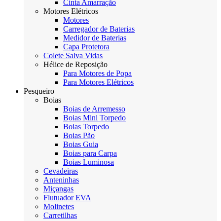
Cinta Amarração
Motores Elétricos
Motores
Carregador de Baterias
Medidor de Baterias
Capa Protetora
Colete Salva Vidas
Hélice de Reposição
Para Motores de Popa
Para Motores Elétricos
Pesqueiro
Boias
Boias de Arremesso
Boias Mini Torpedo
Boias Torpedo
Boias Pão
Boias Guia
Boias para Carpa
Boias Luminosa
Cevadeiras
Anteninhas
Miçangas
Flutuador EVA
Molinetes
Carretilhas