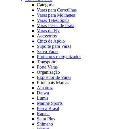
Categoria
Varas para Carretilhas
Varas para Molinetes
Varas Telescópica
Varas Pesca de Praia
Varas de Fly
Acessórios
Cinto de Apoio
Suporte para Varas
Salva Varas
Protetores e organizador
Transporte
Porta Varas
Organização
Expositor de Varas
Principais Marcas
Albatroz
Daiwa
Lumis
Marine Sports
Pesca Brasil
Rapala
Saint Plus
Shimano