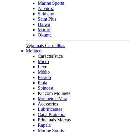
Marine Sports
Albatroz
Shimano
Saint Plus
Daiwa
Maruri
Okuma
Veja mais Carretilhas
Molinete
Característica
Micro
Leve
Médio
Pesado
Praia
Spincast
Kit com Molinete
Molinete e Vara
Acessórios
Lubrificantes
Capa Protetora
Principais Marcas
Rapala
Marine Sports