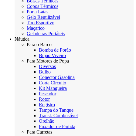
Bolsas Térmicas
Copos Térmicos
Porta Latas
Gelo Reutilizável
Tiro Esportivo
Maçarico
Geladeiras Portáteis
Náutica
Para o Barco
Bomba de Porão
Bujão Viveiro
Para Motores de Popa
Diversos
Bulbo
Conector Gasolina
Corta Circuito
Kit Mangueira
Pescador
Rotor
Registro
Tampa do Tanque
Transf. Combustível
Orelhão
Puxador de Partida
Para Carretas