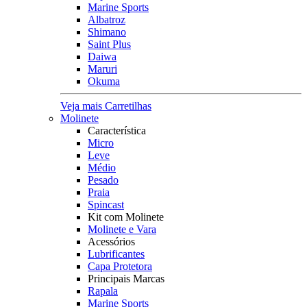
Marine Sports
Albatroz
Shimano
Saint Plus
Daiwa
Maruri
Okuma
Veja mais Carretilhas
Molinete
Característica
Micro
Leve
Médio
Pesado
Praia
Spincast
Kit com Molinete
Molinete e Vara
Acessórios
Lubrificantes
Capa Protetora
Principais Marcas
Rapala
Marine Sports