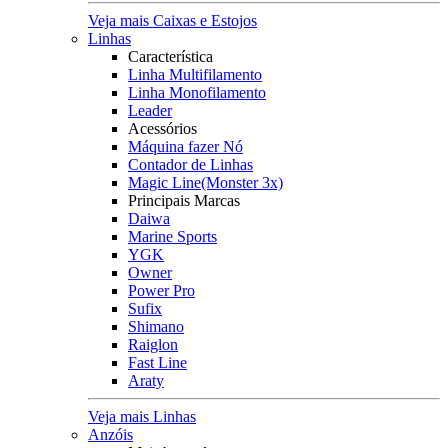
Veja mais Caixas e Estojos
Linhas
Característica
Linha Multifilamento
Linha Monofilamento
Leader
Acessórios
Máquina fazer Nó
Contador de Linhas
Magic Line(Monster 3x)
Principais Marcas
Daiwa
Marine Sports
YGK
Owner
Power Pro
Sufix
Shimano
Raiglon
Fast Line
Araty
Veja mais Linhas
Anzóis