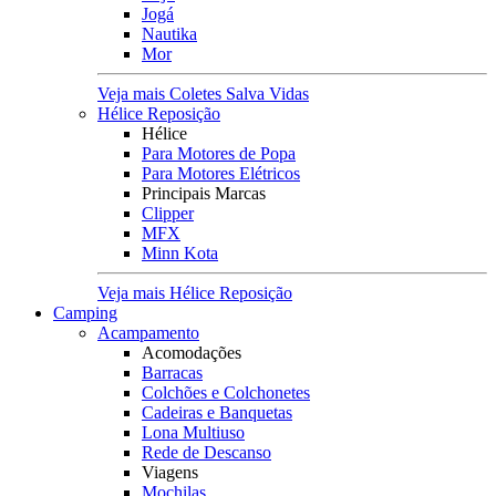
Jogá
Nautika
Mor
Veja mais Coletes Salva Vidas
Hélice Reposição
Hélice
Para Motores de Popa
Para Motores Elétricos
Principais Marcas
Clipper
MFX
Minn Kota
Veja mais Hélice Reposição
Camping
Acampamento
Acomodações
Barracas
Colchões e Colchonetes
Cadeiras e Banquetas
Lona Multiuso
Rede de Descanso
Viagens
Mochilas