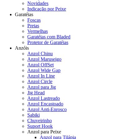
Novidades
Indicação por Peixe
Garatéias
Foscas
Pretas
Vermelhas
Garatéias com Bladed
Protetor de Garatéias
Anzóis
Anzol Chinu
Anzol Maruseigo
Anzol OffSet
Anzol Wide Gap
Anzol In Line
Anzol Circle
Anzol para Jig
Jig Head
Anzol Lastreado
Anzol Encastoado
Anzol Anti-Enrosco
Sabiki
Chuveirinho
Suport Hook
Anzol para Peixe
Anzol para Tilápia