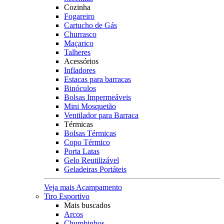
Cozinha
Fogareiro
Cartucho de Gás
Churrasco
Maçarico
Talheres
Acessórios
Infladores
Estacas para barracas
Binóculos
Bolsas Impermeáveis
Mini Mosquetão
Ventilador para Barraca
Térmicas
Bolsas Térmicas
Copo Térmico
Porta Latas
Gelo Reutilizável
Geladeiras Portáteis
Veja mais Acampamento
Tiro Esportivo
Mais buscados
Arcos
Chumbinhos