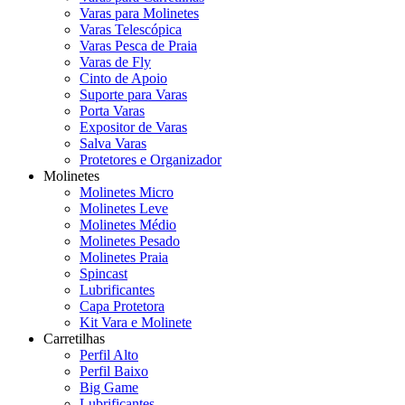
Varas para Molinetes
Varas Telescópica
Varas Pesca de Praia
Varas de Fly
Cinto de Apoio
Suporte para Varas
Porta Varas
Expositor de Varas
Salva Varas
Protetores e Organizador
Molinetes
Molinetes Micro
Molinetes Leve
Molinetes Médio
Molinetes Pesado
Molinetes Praia
Spincast
Lubrificantes
Capa Protetora
Kit Vara e Molinete
Carretilhas
Perfil Alto
Perfil Baixo
Big Game
Lubrificantes