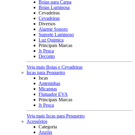
Boias para Carpa
Boias Luminosa
Cevadeiras
Cevadeiras
Diversos
Alarme Sonoro
Suporte Luminoso
Luz Quimica
Principais Marcas
Jr Pesca
Deconto
Veja mais Boias e Cevadeiras
Iscas para Pesqueiro
Iscas
Anteninhas
Miçangas
Flutuador EVA
Principais Marcas
Jr Pesca
Veja mais Iscas para Pesqueiro
Acessórios
Categoria
Anzóis