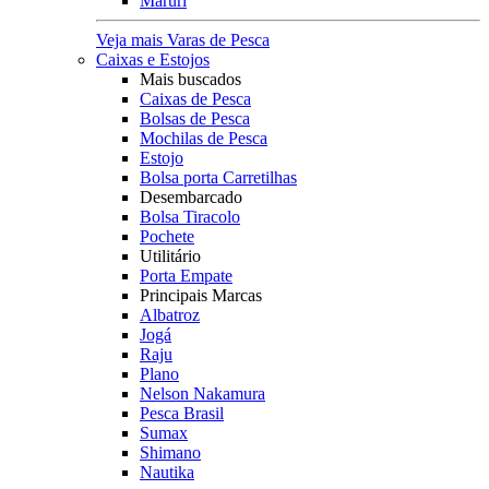
Maruri
Veja mais Varas de Pesca
Caixas e Estojos
Mais buscados
Caixas de Pesca
Bolsas de Pesca
Mochilas de Pesca
Estojo
Bolsa porta Carretilhas
Desembarcado
Bolsa Tiracolo
Pochete
Utilitário
Porta Empate
Principais Marcas
Albatroz
Jogá
Raju
Plano
Nelson Nakamura
Pesca Brasil
Sumax
Shimano
Nautika