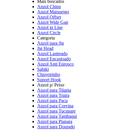
Mais buscados
Anzol Chinu
Anzol Maruseigo
Anzol Offset
Anzol Wide Gap
Anzol in Line
Anzol Circle
Categoria
Anzol para Jig
Jig Head
Anzol Lastreado
Anzol Encastoado
Anzol Anti Enrosco
Sabiki
Chuveirinho
Suport Hook
Anzol p/ Peixe
Anzol para Tilapia
Anzol para Traira
Anzol para Pacu
Anzol para Corvina
Anzol para Tucunare
Anzol para Tambaqui
Anzol para Piapara
Anzol para Dourado