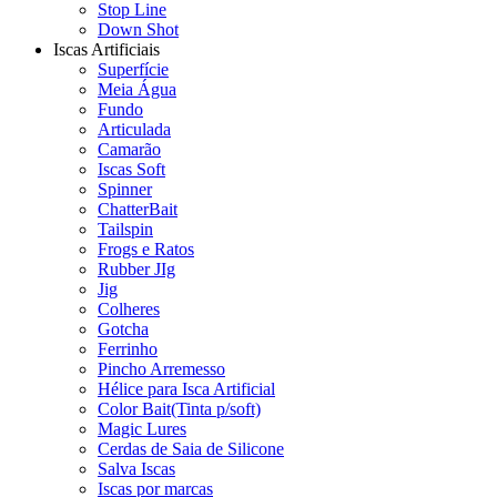
Stop Line
Down Shot
Iscas Artificiais
Superfície
Meia Água
Fundo
Articulada
Camarão
Iscas Soft
Spinner
ChatterBait
Tailspin
Frogs e Ratos
Rubber JIg
Jig
Colheres
Gotcha
Ferrinho
Pincho Arremesso
Hélice para Isca Artificial
Color Bait(Tinta p/soft)
Magic Lures
Cerdas de Saia de Silicone
Salva Iscas
Iscas por marcas