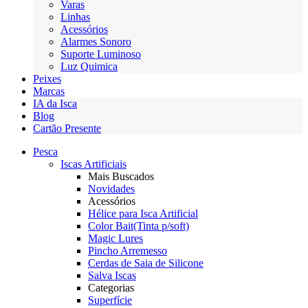
Varas
Linhas
Acessórios
Alarmes Sonoro
Suporte Luminoso
Luz Quimica
Peixes
Marcas
IA da Isca
Blog
Cartão Presente
Pesca
Iscas Artificiais
Mais Buscados
Novidades
Acessórios
Hélice para Isca Artificial
Color Bait(Tinta p/soft)
Magic Lures
Pincho Arremesso
Cerdas de Saia de Silicone
Salva Iscas
Categorias
Superfície