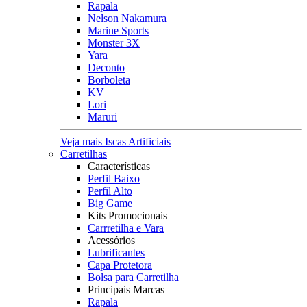
Rapala
Nelson Nakamura
Marine Sports
Monster 3X
Yara
Deconto
Borboleta
KV
Lori
Maruri
Veja mais Iscas Artificiais
Carretilhas
Características
Perfil Baixo
Perfil Alto
Big Game
Kits Promocionais
Carrretilha e Vara
Acessórios
Lubrificantes
Capa Protetora
Bolsa para Carretilha
Principais Marcas
Rapala