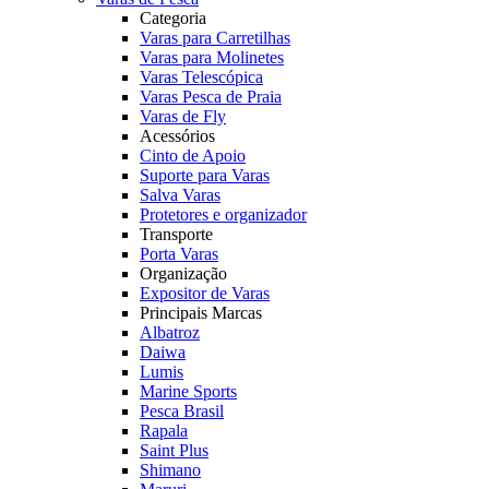
Categoria
Varas para Carretilhas
Varas para Molinetes
Varas Telescópica
Varas Pesca de Praia
Varas de Fly
Acessórios
Cinto de Apoio
Suporte para Varas
Salva Varas
Protetores e organizador
Transporte
Porta Varas
Organização
Expositor de Varas
Principais Marcas
Albatroz
Daiwa
Lumis
Marine Sports
Pesca Brasil
Rapala
Saint Plus
Shimano