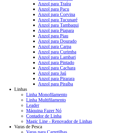
Anzol para Traíra
Anzol para Pacu
Anzol para Corvina
Anzol para Tucunaré
Anzol para Tambaqui
Anzol para Piapara
Anzol para Piau
Anzol para Dourado
Anzol para Carpa
Anzol para Curimba
Anzol para Lambari
Anzol para Pintado
Anzol para Cachara
Anzol para Jaú
Anzol para Pirarara
Anzol para Piraíba
Linhas
Linha Monofilamento
Linha Multifilamento
Leader
Máquina Fazer Nó
Contador de Linha
Magic Line - Renovador de Linhas
Varas de Pesca
Varas para Carretilhas