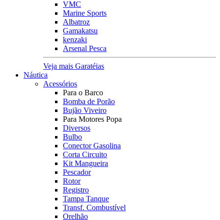
VMC
Marine Sports
Albatroz
Gamakatsu
kenzaki
Arsenal Pesca
Veja mais Garatéias
Náutica
Acessórios
Para o Barco
Bomba de Porão
Bujão Viveiro
Para Motores Popa
Diversos
Bulbo
Conector Gasolina
Corta Circuito
Kit Mangueira
Pescador
Rotor
Registro
Tampa Tanque
Transf. Combustível
Orelhão