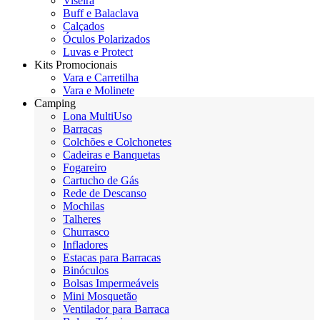
Viseira
Buff e Balaclava
Calçados
Óculos Polarizados
Luvas e Protect
Kits Promocionais
Vara e Carretilha
Vara e Molinete
Camping
Lona MultiUso
Barracas
Colchões e Colchonetes
Cadeiras e Banquetas
Fogareiro
Cartucho de Gás
Rede de Descanso
Mochilas
Talheres
Churrasco
Infladores
Estacas para Barracas
Binóculos
Bolsas Impermeáveis
Mini Mosquetão
Ventilador para Barraca