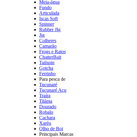
Meia-água
Fundo
Articulada
Iscas Soft
Spinner
Rubber JIg
Jig
Colheres
Camarão
Frogs e Ratos
ChatterBait
Tailspin
Gotcha
Ferrinho
Para pesca de
Tucunaré
Tucunaré Açu
Traíra
Tilápia
Dourado
Robalo
Cachara
Xaréu
Olho de Boi
Principais Marcas