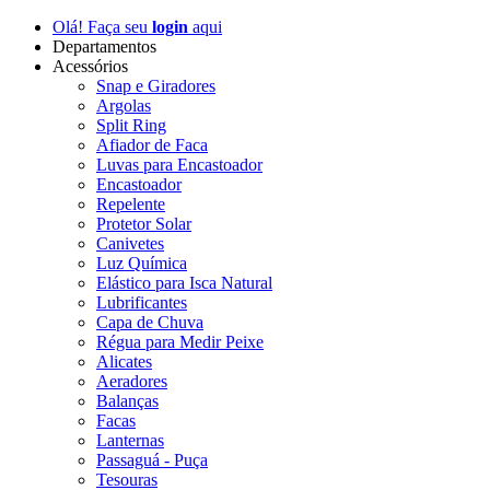
Olá! Faça seu
login
aqui
Departamentos
Acessórios
Snap e Giradores
Argolas
Split Ring
Afiador de Faca
Luvas para Encastoador
Encastoador
Repelente
Protetor Solar
Canivetes
Luz Química
Elástico para Isca Natural
Lubrificantes
Capa de Chuva
Régua para Medir Peixe
Alicates
Aeradores
Balanças
Facas
Lanternas
Passaguá - Puça
Tesouras