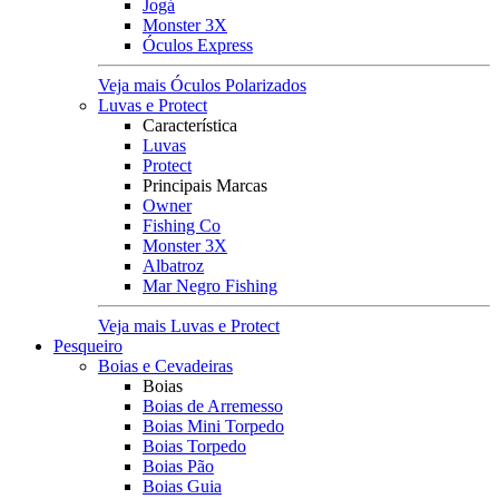
Jogá
Monster 3X
Óculos Express
Veja mais Óculos Polarizados
Luvas e Protect
Característica
Luvas
Protect
Principais Marcas
Owner
Fishing Co
Monster 3X
Albatroz
Mar Negro Fishing
Veja mais Luvas e Protect
Pesqueiro
Boias e Cevadeiras
Boias
Boias de Arremesso
Boias Mini Torpedo
Boias Torpedo
Boias Pão
Boias Guia