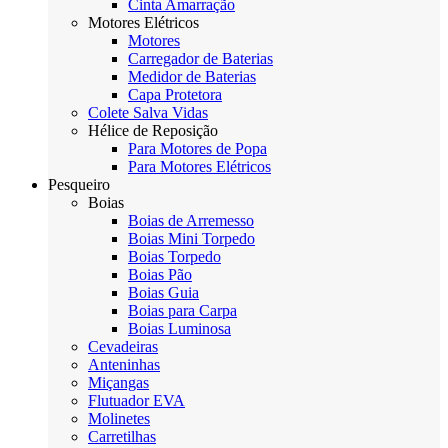
Cinta Amarração
Motores Elétricos
Motores
Carregador de Baterias
Medidor de Baterias
Capa Protetora
Colete Salva Vidas
Hélice de Reposição
Para Motores de Popa
Para Motores Elétricos
Pesqueiro
Boias
Boias de Arremesso
Boias Mini Torpedo
Boias Torpedo
Boias Pão
Boias Guia
Boias para Carpa
Boias Luminosa
Cevadeiras
Anteninhas
Miçangas
Flutuador EVA
Molinetes
Carretilhas