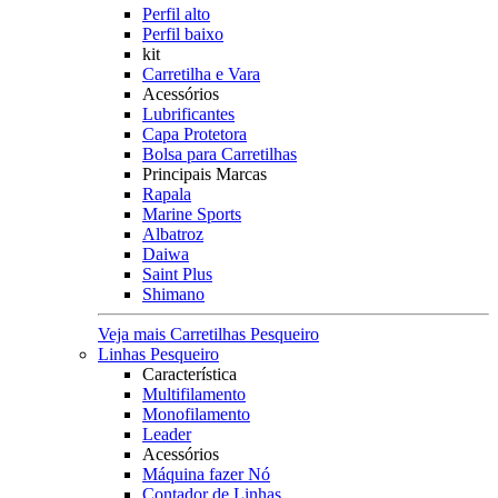
Perfil alto
Perfil baixo
kit
Carretilha e Vara
Acessórios
Lubrificantes
Capa Protetora
Bolsa para Carretilhas
Principais Marcas
Rapala
Marine Sports
Albatroz
Daiwa
Saint Plus
Shimano
Veja mais Carretilhas Pesqueiro
Linhas Pesqueiro
Característica
Multifilamento
Monofilamento
Leader
Acessórios
Máquina fazer Nó
Contador de Linhas