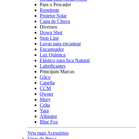
Para o Pescador
Repelente
Protetor Solar
Capa de Chuva
Diversos
Down Shot
Stop Line
Luvas para encastoar
Encastoador
Luz Química
Elástico para Isca Natural
Lubrificantes
Principais Marcas
Glico
Capella
CCM
Owner
Mury
Celta
Yara
Alligator
Blue Fox
Veja mais Acessórios
Varas de Pesca