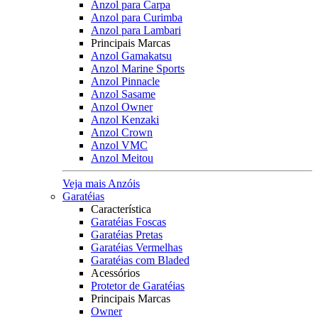
Anzol para Carpa
Anzol para Curimba
Anzol para Lambari
Principais Marcas
Anzol Gamakatsu
Anzol Marine Sports
Anzol Pinnacle
Anzol Sasame
Anzol Owner
Anzol Kenzaki
Anzol Crown
Anzol VMC
Anzol Meitou
Veja mais Anzóis
Garatéias
Característica
Garatéias Foscas
Garatéias Pretas
Garatéias Vermelhas
Garatéias com Bladed
Acessórios
Protetor de Garatéias
Principais Marcas
Owner