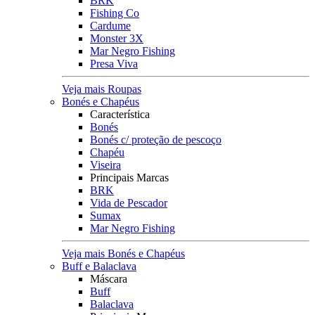
BRK
Fishing Co
Cardume
Monster 3X
Mar Negro Fishing
Presa Viva
Veja mais Roupas
Bonés e Chapéus
Característica
Bonés
Bonés c/ proteção de pescoço
Chapéu
Viseira
Principais Marcas
BRK
Vida de Pescador
Sumax
Mar Negro Fishing
Veja mais Bonés e Chapéus
Buff e Balaclava
Máscara
Buff
Balaclava