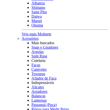
Albatroz
Shimano
Saint Plus
Daiwa
Maruri
Okuma
Veja mais Molinete
Acessórios
Mais buscados
Snap e Giradores
Argolas
Split Ring
Cutelaria
Facas
Canivetes
Tesouras
Afiador de Faca
Indispensáveis
Alicates
Aeradores
Balanças
Lanternas
Passaguá (Puça)
Régua para Medir Peixe