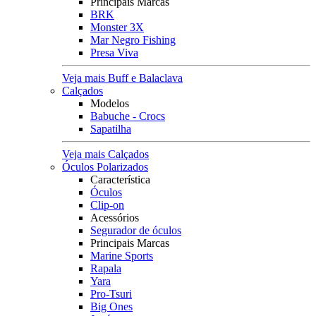
Principais Marcas
BRK
Monster 3X
Mar Negro Fishing
Presa Viva
Veja mais Buff e Balaclava
Calçados
Modelos
Babuche - Crocs
Sapatilha
Veja mais Calçados
Óculos Polarizados
Característica
Óculos
Clip-on
Acessórios
Segurador de óculos
Principais Marcas
Marine Sports
Rapala
Yara
Pro-Tsuri
Big Ones