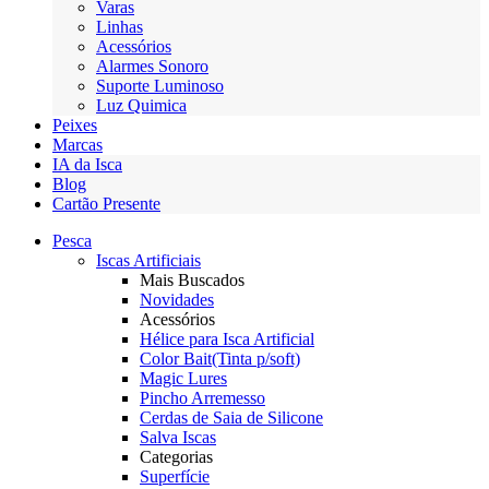
Varas
Linhas
Acessórios
Alarmes Sonoro
Suporte Luminoso
Luz Quimica
Peixes
Marcas
IA da Isca
Blog
Cartão Presente
Pesca
Iscas Artificiais
Mais Buscados
Novidades
Acessórios
Hélice para Isca Artificial
Color Bait(Tinta p/soft)
Magic Lures
Pincho Arremesso
Cerdas de Saia de Silicone
Salva Iscas
Categorias
Superfície