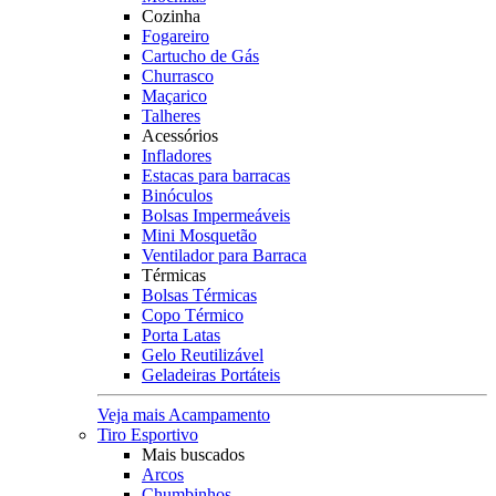
Cozinha
Fogareiro
Cartucho de Gás
Churrasco
Maçarico
Talheres
Acessórios
Infladores
Estacas para barracas
Binóculos
Bolsas Impermeáveis
Mini Mosquetão
Ventilador para Barraca
Térmicas
Bolsas Térmicas
Copo Térmico
Porta Latas
Gelo Reutilizável
Geladeiras Portáteis
Veja mais Acampamento
Tiro Esportivo
Mais buscados
Arcos
Chumbinhos