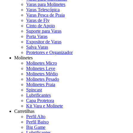
Varas para Molinetes
Varas Telescópica
Varas Pesca de Praia
Varas de Fly
Cinto de Apoio
Suporte para Varas
Porta Varas
Expositor de Varas
Salva Varas
Protetores e Organizador
Molinetes
Molinetes Micro
Molinetes Leve
Molinetes Médio
Molinetes Pesado
Molinetes Praia
Spincast
Lubrificantes
Capa Protetora
Kit Vara e Molinete
Carretilhas
Perfil Alto
Perfil Baixo
Big Game
Lubrificantes