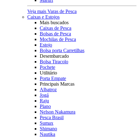
Maruri
Veja mais Varas de Pesca
Caixas e Estojos
Mais buscados
Caixas de Pesca
Bolsas de Pesca
Mochilas de Pesca
Estojo
Bolsa porta Carretilhas
Desembarcado
Bolsa Tiracolo
Pochete
Utilitário
Porta Empate
Principais Marcas
Albatroz
Jogá
Raju
Plano
Nelson Nakamura
Pesca Brasil
Sumax
Shimano
Nautika