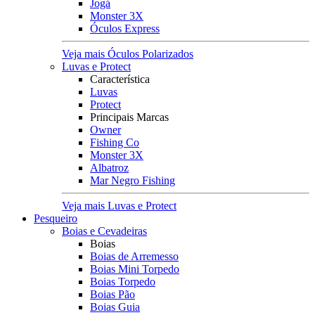
Jogá
Monster 3X
Óculos Express
Veja mais Óculos Polarizados
Luvas e Protect
Característica
Luvas
Protect
Principais Marcas
Owner
Fishing Co
Monster 3X
Albatroz
Mar Negro Fishing
Veja mais Luvas e Protect
Pesqueiro
Boias e Cevadeiras
Boias
Boias de Arremesso
Boias Mini Torpedo
Boias Torpedo
Boias Pão
Boias Guia