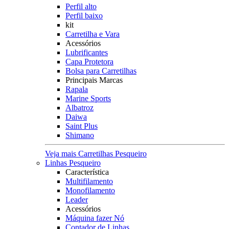
Perfil alto
Perfil baixo
kit
Carretilha e Vara
Acessórios
Lubrificantes
Capa Protetora
Bolsa para Carretilhas
Principais Marcas
Rapala
Marine Sports
Albatroz
Daiwa
Saint Plus
Shimano
Veja mais Carretilhas Pesqueiro
Linhas Pesqueiro
Característica
Multifilamento
Monofilamento
Leader
Acessórios
Máquina fazer Nó
Contador de Linhas