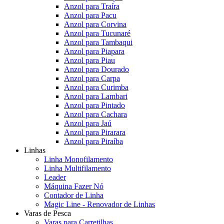
Anzol para Traíra
Anzol para Pacu
Anzol para Corvina
Anzol para Tucunaré
Anzol para Tambaqui
Anzol para Piapara
Anzol para Piau
Anzol para Dourado
Anzol para Carpa
Anzol para Curimba
Anzol para Lambari
Anzol para Pintado
Anzol para Cachara
Anzol para Jaú
Anzol para Pirarara
Anzol para Piraíba
Linhas
Linha Monofilamento
Linha Multifilamento
Leader
Máquina Fazer Nó
Contador de Linha
Magic Line - Renovador de Linhas
Varas de Pesca
Varas para Carretilhas