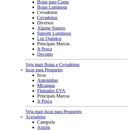
Boias para Carpa
Boias Luminosa
Cevadeiras
Cevadeiras
Diversos
Alarme Sonoro
Suporte Luminoso
Luz Quimica
Principais Marcas
Jr Pesca
Deconto
Veja mais Boias e Cevadeiras
Iscas para Pesqueiro
Iscas
Anteninhas
Miçangas
Flutuador EVA
Principais Marcas
Jr Pesca
Veja mais Iscas para Pesqueiro
Acessórios
Categoria
Anzóis