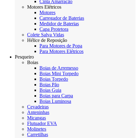
Cinta Amarração
Motores Elétricos
Motores
Carregador de Baterias
Medidor de Baterias
Capa Protetora
Colete Salva Vidas
Hélice de Reposição
Para Motores de Popa
Para Motores Elétricos
Pesqueiro
Boias
Boias de Arremesso
Boias Mini Torpedo
Boias Torpedo
Boias Pão
Boias Guia
Boias para Carpa
Boias Luminosa
Cevadeiras
Anteninhas
Miçangas
Flutuador EVA
Molinetes
Carretilhas