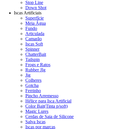
Stop Line
Down Shot
Iscas Artificiais
Superfície
Meia Água
Fundo
Articulada
Camarão
Iscas Soft
Spinner
ChatterBait
Tailspin
Frogs e Ratos
Rubber JIg
Jig
Colheres
Gotcha
Ferrinho
Pincho Arremesso
Hélice para Isca Artificial
Color Bait(Tinta p/soft)
Magic Lures
Cerdas de Saia de Silicone
Salva Iscas
Iscas por marcas