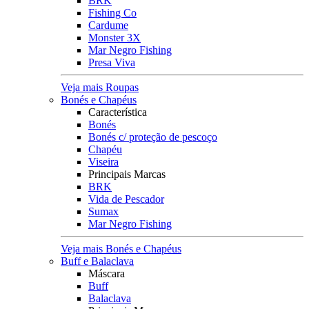
BRK
Fishing Co
Cardume
Monster 3X
Mar Negro Fishing
Presa Viva
Veja mais Roupas
Bonés e Chapéus
Característica
Bonés
Bonés c/ proteção de pescoço
Chapéu
Viseira
Principais Marcas
BRK
Vida de Pescador
Sumax
Mar Negro Fishing
Veja mais Bonés e Chapéus
Buff e Balaclava
Máscara
Buff
Balaclava