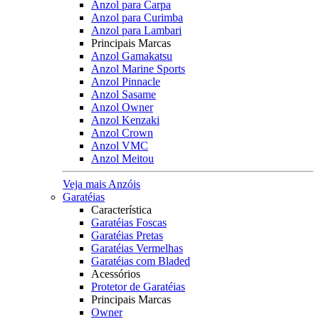
Anzol para Carpa
Anzol para Curimba
Anzol para Lambari
Principais Marcas
Anzol Gamakatsu
Anzol Marine Sports
Anzol Pinnacle
Anzol Sasame
Anzol Owner
Anzol Kenzaki
Anzol Crown
Anzol VMC
Anzol Meitou
Veja mais Anzóis
Garatéias
Característica
Garatéias Foscas
Garatéias Pretas
Garatéias Vermelhas
Garatéias com Bladed
Acessórios
Protetor de Garatéias
Principais Marcas
Owner