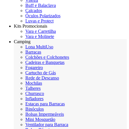
Viseira
Buff e Balaclava
Calçados
Óculos Polarizados
Luvas e Protect
Kits Promocionais
Vara e Carretilha
Vara e Molinete
Camping
Lona MultiUso
Barracas
Colchões e Colchonetes
Cadeiras e Banquetas
Fogareiro
Cartucho de Gás
Rede de Descanso
Mochilas
Talheres
Churrasco
Infladores
Estacas para Barracas
Binóculos
Bolsas Impermeáveis
Mini Mosquetão
Ventilador para Barraca