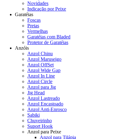
Novidades
Indicação por Peixe
Garatéias
Foscas
Pretas
Vermelhas
Garatéias com Bladed
Protetor de Garatéias
Anzóis
Anzol Chinu
Anzol Maruseigo
Anzol OffSet
Anzol Wide Gap
Anzol In Line
Anzol Circle
Anzol para Jig
Jig Head
Anzol Lastreado
Anzol Encastoado
Anzol Anti-Enrosco
Sabiki
Chuveirinho
Suport Hook
Anzol para Peixe
Anzol para Tilápia