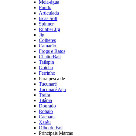
Meia-água
Fundo
Articulada
Iscas Soft
Spinner
Rubber JIg
Jig
Colheres
Camarão
Frogs e Ratos
ChatterBait
Tailspin
Gotcha
Ferrinho
Para pesca de
Tucunaré
Tucunaré Açu
Traíra
Tilápia
Dourado
Robalo
Cachara
Xaréu
Olho de Boi
Principais Marcas