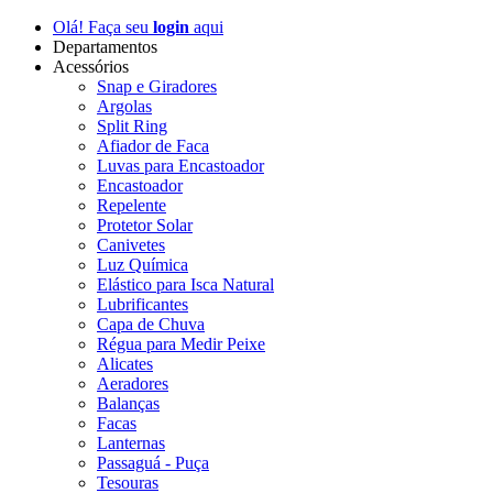
Olá! Faça seu
login
aqui
Departamentos
Acessórios
Snap e Giradores
Argolas
Split Ring
Afiador de Faca
Luvas para Encastoador
Encastoador
Repelente
Protetor Solar
Canivetes
Luz Química
Elástico para Isca Natural
Lubrificantes
Capa de Chuva
Régua para Medir Peixe
Alicates
Aeradores
Balanças
Facas
Lanternas
Passaguá - Puça
Tesouras