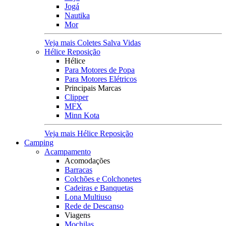
Jogá
Nautika
Mor
Veja mais Coletes Salva Vidas
Hélice Reposição
Hélice
Para Motores de Popa
Para Motores Elétricos
Principais Marcas
Clipper
MFX
Minn Kota
Veja mais Hélice Reposição
Camping
Acampamento
Acomodações
Barracas
Colchões e Colchonetes
Cadeiras e Banquetas
Lona Multiuso
Rede de Descanso
Viagens
Mochilas