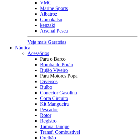
VMC
Marine Sports
Albatroz
Gamakatsu
kenzaki
Arsenal Pesca
Veja mais Garatéias
Náutica
Acessórios
Para o Barco
Bomba de Porão
Bujão Viveiro
Para Motores Popa
Diversos
Bulbo
Conector Gasolina
Corta Circuito
Kit Mangueira
Pescador
Rotor
Registro
Tampa Tanque
Transf. Combustível
Orelhão