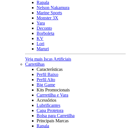
Rapala
Nelson Nakamura
Marine Sports
Monster 3X
Yara
Deconto
Borboleta
KV
Lori
Maruri
Veja mais Iscas Artificiais
Carretilhas
Características
Perfil Baixo
Perfil Alto
Big Game
Kits Promocionais
Carrretilha e Vara
Acessórios
Lubrificantes
Capa Protetora
Bolsa para Carretilha
Principais Marcas
Rapala