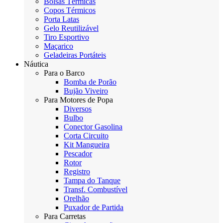
Bolsas Térmicas
Copos Térmicos
Porta Latas
Gelo Reutilizável
Tiro Esportivo
Maçarico
Geladeiras Portáteis
Náutica
Para o Barco
Bomba de Porão
Bujão Viveiro
Para Motores de Popa
Diversos
Bulbo
Conector Gasolina
Corta Circuito
Kit Mangueira
Pescador
Rotor
Registro
Tampa do Tanque
Transf. Combustível
Orelhão
Puxador de Partida
Para Carretas