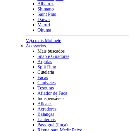
Albatroz
Shimano
Saint Plus
Daiwa
Maruri
Okuma
Veja mais Molinete
Acessórios
Mais buscados
Snap e Giradores
Argolas
Split Ring
Cutelaria
Facas
Canivetes
Tesouras
Afiador de Faca
Indispensáveis
Alicates
Aeradores
Balanças
Lanternas
Passaguá (Puça)
Régua para Medir Peixe