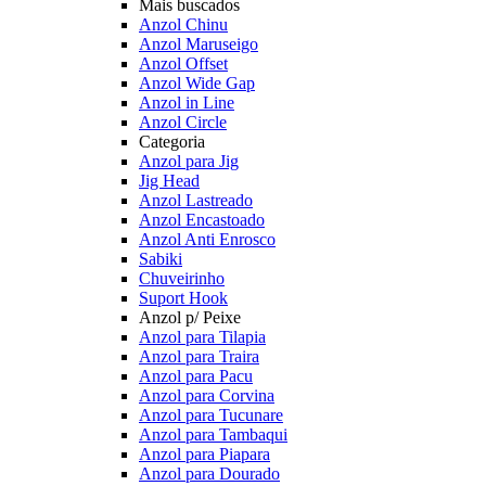
Mais buscados
Anzol Chinu
Anzol Maruseigo
Anzol Offset
Anzol Wide Gap
Anzol in Line
Anzol Circle
Categoria
Anzol para Jig
Jig Head
Anzol Lastreado
Anzol Encastoado
Anzol Anti Enrosco
Sabiki
Chuveirinho
Suport Hook
Anzol p/ Peixe
Anzol para Tilapia
Anzol para Traira
Anzol para Pacu
Anzol para Corvina
Anzol para Tucunare
Anzol para Tambaqui
Anzol para Piapara
Anzol para Dourado