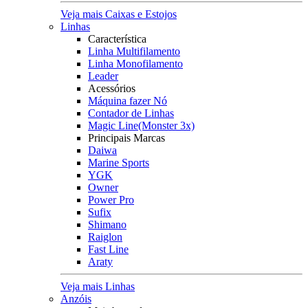
Veja mais Caixas e Estojos
Linhas
Característica
Linha Multifilamento
Linha Monofilamento
Leader
Acessórios
Máquina fazer Nó
Contador de Linhas
Magic Line(Monster 3x)
Principais Marcas
Daiwa
Marine Sports
YGK
Owner
Power Pro
Sufix
Shimano
Raiglon
Fast Line
Araty
Veja mais Linhas
Anzóis