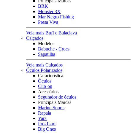
Principais Marcas
BRK
Monster 3X
Mar Negro Fishing
Presa Viva
Veja mais Buff e Balaclava
Calçados
Modelos
Babuche - Crocs
Sapatilha
Veja mais Calçados
Óculos Polarizados
Característica
Óculos
Clip-on
Acessórios
Segurador de óculos
Principais Marcas
Marine Sports
Rapala
Yara
Pro-Tsuri
Big Ones