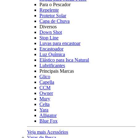
Para o Pescador
Repelente
Protetor Solar
Capa de Chuva
Diversos
Down Shot
Stop Line
Luvas para encastoar
Encastoador
Luz Química
Elástico para Isca Natural
Lubrificantes
Principais Marcas
Glico
Capella
CCM
Owner
Mury
Celta
Yara
Alligator
Blue Fox
Veja mais Acessórios
Varas de Pesca