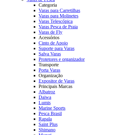
Categoria
Varas para Carretilhas
Varas para Molinetes
Varas Telescópica
Varas Pesca de Praia
Varas de Fly
Acessórios
Cinto de Apoio
Suporte para Varas
Salva Varas
Protetores e organizador
Transporte
Porta Varas
Organização
Expositor de Varas
Principais Marcas
Albatroz
Daiwa
Lumis
Marine Sports
Pesca Brasil
Rapala
Saint Plus
Shimano