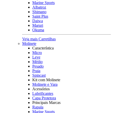
Marine Sports
Albatroz
Shimano
Saint Plus
Daiwa
Maruri
Okuma
Veja mais Carretilhas
Molinete
Característica
Micro
Leve
Médio
Pesado
Praia
Spincast
Kit com Molinete
Molinete e Vara
Acessórios
Lubrificantes
Capa Protetora
Principais Marcas
Rapala
Marine Sports