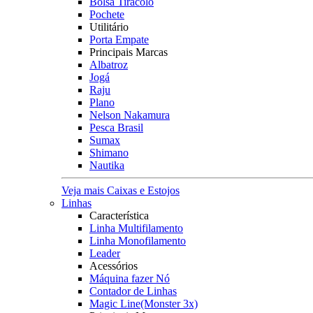
Bolsa Tiracolo
Pochete
Utilitário
Porta Empate
Principais Marcas
Albatroz
Jogá
Raju
Plano
Nelson Nakamura
Pesca Brasil
Sumax
Shimano
Nautika
Veja mais Caixas e Estojos
Linhas
Característica
Linha Multifilamento
Linha Monofilamento
Leader
Acessórios
Máquina fazer Nó
Contador de Linhas
Magic Line(Monster 3x)