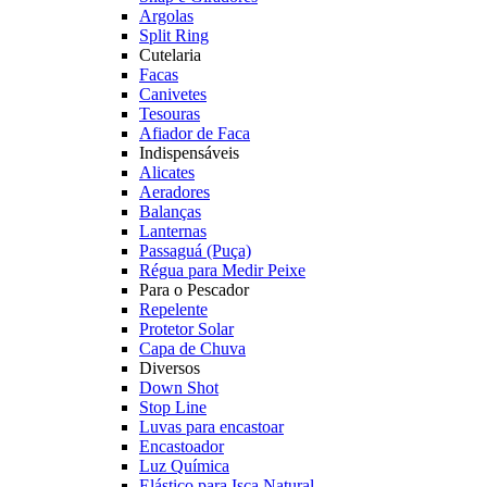
Argolas
Split Ring
Cutelaria
Facas
Canivetes
Tesouras
Afiador de Faca
Indispensáveis
Alicates
Aeradores
Balanças
Lanternas
Passaguá (Puça)
Régua para Medir Peixe
Para o Pescador
Repelente
Protetor Solar
Capa de Chuva
Diversos
Down Shot
Stop Line
Luvas para encastoar
Encastoador
Luz Química
Elástico para Isca Natural