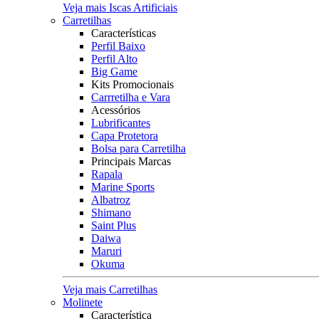
Veja mais Iscas Artificiais
Carretilhas
Características
Perfil Baixo
Perfil Alto
Big Game
Kits Promocionais
Carrretilha e Vara
Acessórios
Lubrificantes
Capa Protetora
Bolsa para Carretilha
Principais Marcas
Rapala
Marine Sports
Albatroz
Shimano
Saint Plus
Daiwa
Maruri
Okuma
Veja mais Carretilhas
Molinete
Característica