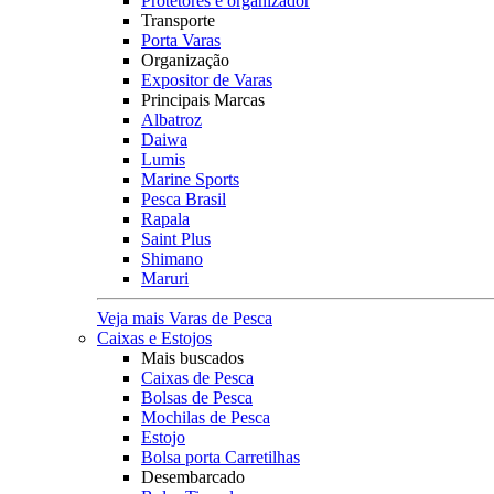
Protetores e organizador
Transporte
Porta Varas
Organização
Expositor de Varas
Principais Marcas
Albatroz
Daiwa
Lumis
Marine Sports
Pesca Brasil
Rapala
Saint Plus
Shimano
Maruri
Veja mais Varas de Pesca
Caixas e Estojos
Mais buscados
Caixas de Pesca
Bolsas de Pesca
Mochilas de Pesca
Estojo
Bolsa porta Carretilhas
Desembarcado