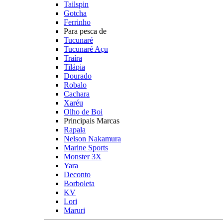
Tailspin
Gotcha
Ferrinho
Para pesca de
Tucunaré
Tucunaré Açu
Traíra
Tilápia
Dourado
Robalo
Cachara
Xaréu
Olho de Boi
Principais Marcas
Rapala
Nelson Nakamura
Marine Sports
Monster 3X
Yara
Deconto
Borboleta
KV
Lori
Maruri