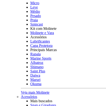
Micro
Leve
Médio
Pesado
Praia
Spincast
Kit com Molinete
Molinete e Vara
Acessórios
Lubrificantes
Capa Protetora
Principais Marcas
Rapala
Marine Sports
Albatroz
Shimano
Saint Plus
Daiwa
Maruri
Okuma
Veja mais Molinete
Acessórios
Mais buscados
Snap e Giradores