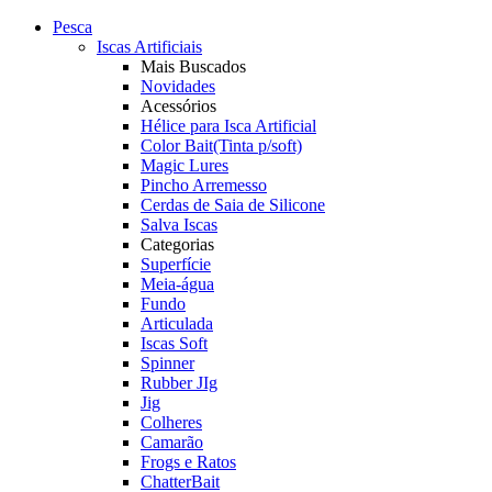
Pesca
Iscas Artificiais
Mais Buscados
Novidades
Acessórios
Hélice para Isca Artificial
Color Bait(Tinta p/soft)
Magic Lures
Pincho Arremesso
Cerdas de Saia de Silicone
Salva Iscas
Categorias
Superfície
Meia-água
Fundo
Articulada
Iscas Soft
Spinner
Rubber JIg
Jig
Colheres
Camarão
Frogs e Ratos
ChatterBait