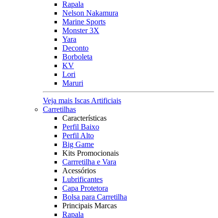
Rapala
Nelson Nakamura
Marine Sports
Monster 3X
Yara
Deconto
Borboleta
KV
Lori
Maruri
Veja mais Iscas Artificiais
Carretilhas
Características
Perfil Baixo
Perfil Alto
Big Game
Kits Promocionais
Carrretilha e Vara
Acessórios
Lubrificantes
Capa Protetora
Bolsa para Carretilha
Principais Marcas
Rapala