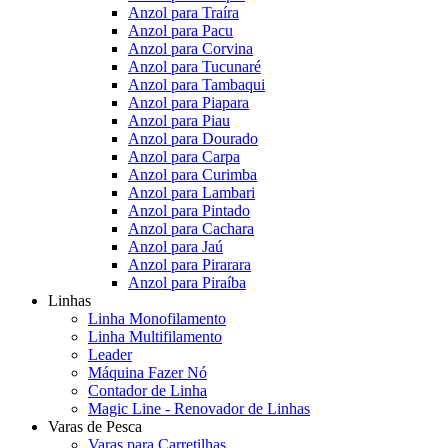
Anzol para Traíra
Anzol para Pacu
Anzol para Corvina
Anzol para Tucunaré
Anzol para Tambaqui
Anzol para Piapara
Anzol para Piau
Anzol para Dourado
Anzol para Carpa
Anzol para Curimba
Anzol para Lambari
Anzol para Pintado
Anzol para Cachara
Anzol para Jaú
Anzol para Pirarara
Anzol para Piraíba
Linhas
Linha Monofilamento
Linha Multifilamento
Leader
Máquina Fazer Nó
Contador de Linha
Magic Line - Renovador de Linhas
Varas de Pesca
Varas para Carretilhas