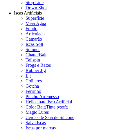
Stop Line
Down Shot
Iscas Artificiais
Superfície
Meia Água
Fundo
Articulada
Camarão
Iscas Soft
Spinner
ChatterBait
Tailspin
Frogs e Ratos
Rubber JIg
Jig
Colheres
Gotcha
Ferrinho
Pincho Arremesso
Hélice para Isca Artificial
Color Bait(Tinta p/soft)
Magic Lures
Cerdas de Saia de Silicone
Salva Iscas
Iscas por marcas