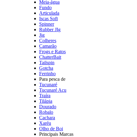
Meia-água
Fundo
Articulada
Iscas Soft
Spinner
Rubber JIg
Jig
Colheres
Camarão
Frogs e Ratos
ChatterBait
Tailspin
Gotcha
Ferrinho
Para pesca de
Tucunaré
Tucunaré Açu
Traíra
Tilápia
Dourado
Robalo
Cachara
Xaréu
Olho de Boi
Principais Marcas