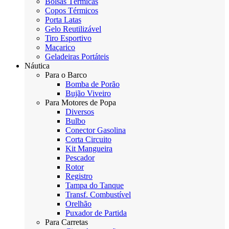
Bolsas Térmicas
Copos Térmicos
Porta Latas
Gelo Reutilizável
Tiro Esportivo
Maçarico
Geladeiras Portáteis
Náutica
Para o Barco
Bomba de Porão
Bujão Viveiro
Para Motores de Popa
Diversos
Bulbo
Conector Gasolina
Corta Circuito
Kit Mangueira
Pescador
Rotor
Registro
Tampa do Tanque
Transf. Combustível
Orelhão
Puxador de Partida
Para Carretas