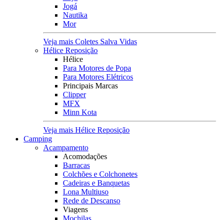
Jogá
Nautika
Mor
Veja mais Coletes Salva Vidas
Hélice Reposição
Hélice
Para Motores de Popa
Para Motores Elétricos
Principais Marcas
Clipper
MFX
Minn Kota
Veja mais Hélice Reposição
Camping
Acampamento
Acomodações
Barracas
Colchões e Colchonetes
Cadeiras e Banquetas
Lona Multiuso
Rede de Descanso
Viagens
Mochilas