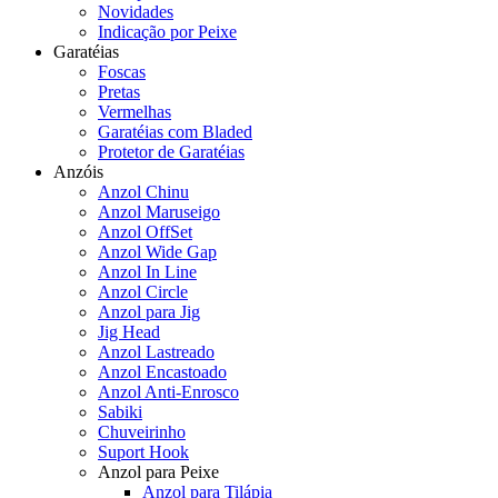
Novidades
Indicação por Peixe
Garatéias
Foscas
Pretas
Vermelhas
Garatéias com Bladed
Protetor de Garatéias
Anzóis
Anzol Chinu
Anzol Maruseigo
Anzol OffSet
Anzol Wide Gap
Anzol In Line
Anzol Circle
Anzol para Jig
Jig Head
Anzol Lastreado
Anzol Encastoado
Anzol Anti-Enrosco
Sabiki
Chuveirinho
Suport Hook
Anzol para Peixe
Anzol para Tilápia