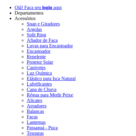
Olá! Faça seu
login
aqui
Departamentos
Acessórios
Snap e Giradores
Argolas
Split Ring
Afiador de Faca
Luvas para Encastoador
Encastoador
Repelente
Protetor Solar
Canivetes
Luz Química
Elástico para Isca Natural
Lubrificantes
Capa de Chuva
Régua para Medir Peixe
Alicates
Aeradores
Balanças
Facas
Lanternas
Passaguá - Puça
Tesouras