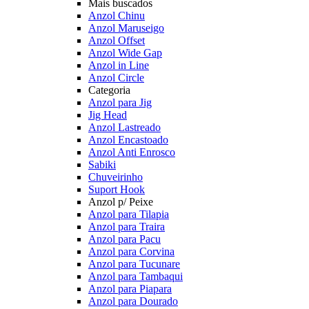
Mais buscados
Anzol Chinu
Anzol Maruseigo
Anzol Offset
Anzol Wide Gap
Anzol in Line
Anzol Circle
Categoria
Anzol para Jig
Jig Head
Anzol Lastreado
Anzol Encastoado
Anzol Anti Enrosco
Sabiki
Chuveirinho
Suport Hook
Anzol p/ Peixe
Anzol para Tilapia
Anzol para Traira
Anzol para Pacu
Anzol para Corvina
Anzol para Tucunare
Anzol para Tambaqui
Anzol para Piapara
Anzol para Dourado