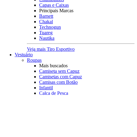
Capas e Caixas
Principais Marcas
Barnett
Chakal
Technogun
Tuareg
Nautika
Veja mais Tiro Esportivo
Vestuário
Roupas
Mais buscados
Camiseta sem Capuz
Camisetas com Capuz
Camisas com Botão
Infantil
Calça de Pesca
Colete Pescador
Acessórios
Capa de Chuva
Jaqueta Corta Vento
Moletom
Manguito
Principais Marcas