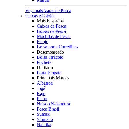
Maruri
Veja mais Varas de Pesca
Caixas e Estojos
Mais buscados
Caixas de Pesca
Bolsas de Pesca
Mochilas de Pesca
Estojo
Bolsa porta Carretilhas
Desembarcado
Bolsa Tiracolo
Pochete
Utilitário
Porta Empate
Principais Marcas
Albatroz
Jogá
Raju
Plano
Nelson Nakamura
Pesca Brasil
Sumax
Shimano
Nautika