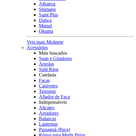
Albatroz
Shimano
Saint Plus
Daiwa
Maruri
Okuma
Veja mais Molinete
Acessórios
Mais buscados
Snap e Giradores
Argolas
Split Ring
Cutelaria
Facas
Canivetes
Tesouras
Afiador de Faca
Indispensáveis
Alicates
Aeradores
Balanças
Lanternas
Passaguá (Puça)
Régua para Medir Peixe