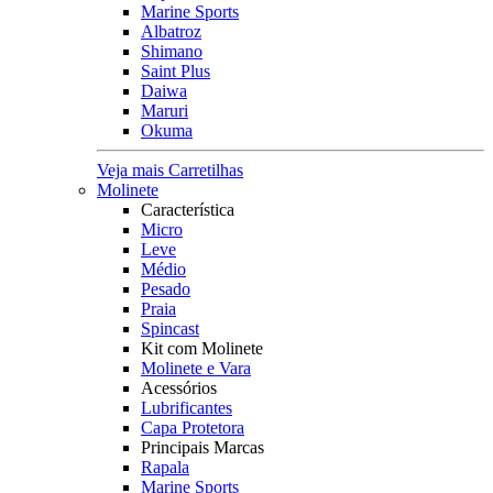
Marine Sports
Albatroz
Shimano
Saint Plus
Daiwa
Maruri
Okuma
Veja mais Carretilhas
Molinete
Característica
Micro
Leve
Médio
Pesado
Praia
Spincast
Kit com Molinete
Molinete e Vara
Acessórios
Lubrificantes
Capa Protetora
Principais Marcas
Rapala
Marine Sports