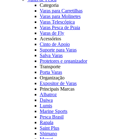
Categoria
Varas para Carretilhas
Varas para Molinetes
Varas Telescópica
Varas Pesca de Praia
Varas de Fly
Acessórios
Cinto de Apoio
Suporte para Varas
Salva Varas
Protetores e organizador
Transporte
Porta Varas
Organização
Expositor de Varas
Principais Marcas
Albatroz
Daiwa
Lumis
Marine Sports
Pesca Brasil
Rapala
Saint Plus
Shimano