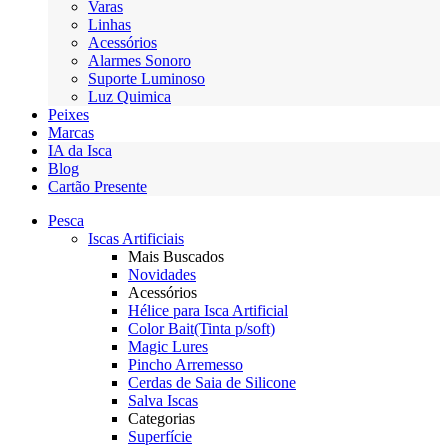
Varas
Linhas
Acessórios
Alarmes Sonoro
Suporte Luminoso
Luz Quimica
Peixes
Marcas
IA da Isca
Blog
Cartão Presente
Pesca
Iscas Artificiais
Mais Buscados
Novidades
Acessórios
Hélice para Isca Artificial
Color Bait(Tinta p/soft)
Magic Lures
Pincho Arremesso
Cerdas de Saia de Silicone
Salva Iscas
Categorias
Superfície