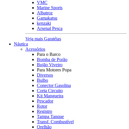
VMC
Marine Sports
Albatroz
Gamakatsu
kenzaki
Arsenal Pesca
Veja mais Garatéias
Náutica
Acessórios
Para o Barco
Bomba de Porão
Bujão Viveiro
Para Motores Popa
Diversos
Bulbo
Conector Gasolina
Corta Circuito
Kit Mangueira
Pescador
Rotor
Registro
Tampa Tanque
Transf. Combustível
Orelhão