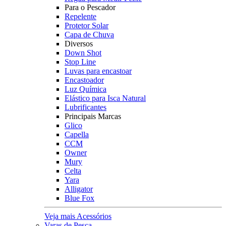
Para o Pescador
Repelente
Protetor Solar
Capa de Chuva
Diversos
Down Shot
Stop Line
Luvas para encastoar
Encastoador
Luz Química
Elástico para Isca Natural
Lubrificantes
Principais Marcas
Glico
Capella
CCM
Owner
Mury
Celta
Yara
Alligator
Blue Fox
Veja mais Acessórios
Varas de Pesca