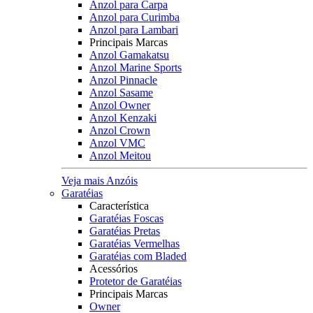
Anzol para Carpa
Anzol para Curimba
Anzol para Lambari
Principais Marcas
Anzol Gamakatsu
Anzol Marine Sports
Anzol Pinnacle
Anzol Sasame
Anzol Owner
Anzol Kenzaki
Anzol Crown
Anzol VMC
Anzol Meitou
Veja mais Anzóis
Garatéias
Característica
Garatéias Foscas
Garatéias Pretas
Garatéias Vermelhas
Garatéias com Bladed
Acessórios
Protetor de Garatéias
Principais Marcas
Owner