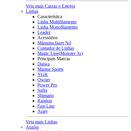
Veja mais Caixas e Estojos
Linhas
Característica
Linha Multifilamento
Linha Monofilamento
Leader
Acessórios
Máquina fazer Nó
Contador de Linhas
Magic Line(Monster 3x)
Principais Marcas
Daiwa
Marine Sports
YGK
Owner
Power Pro
Sufix
Shimano
Raiglon
Fast Line
Araty
Veja mais Linhas
Anzóis