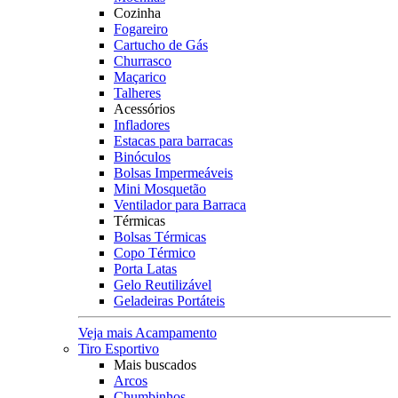
Cozinha
Fogareiro
Cartucho de Gás
Churrasco
Maçarico
Talheres
Acessórios
Infladores
Estacas para barracas
Binóculos
Bolsas Impermeáveis
Mini Mosquetão
Ventilador para Barraca
Térmicas
Bolsas Térmicas
Copo Térmico
Porta Latas
Gelo Reutilizável
Geladeiras Portáteis
Veja mais Acampamento
Tiro Esportivo
Mais buscados
Arcos
Chumbinhos