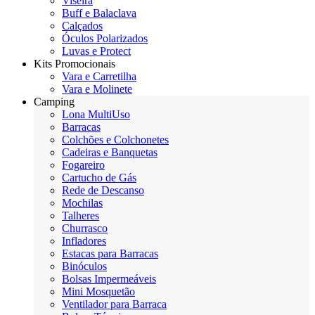
Viseira
Buff e Balaclava
Calçados
Óculos Polarizados
Luvas e Protect
Kits Promocionais
Vara e Carretilha
Vara e Molinete
Camping
Lona MultiUso
Barracas
Colchões e Colchonetes
Cadeiras e Banquetas
Fogareiro
Cartucho de Gás
Rede de Descanso
Mochilas
Talheres
Churrasco
Infladores
Estacas para Barracas
Binóculos
Bolsas Impermeáveis
Mini Mosquetão
Ventilador para Barraca