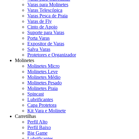
Varas para Molinetes
Varas Telescópica
Varas Pesca de Praia
Varas de Fly
Cinto de Apoio
Suporte para Varas
Porta Varas
Expositor de Varas
Salva Varas
Protetores e Organizador
Molinetes
Molinetes Micro
Molinetes Leve
Molinetes Médio
Molinetes Pesado
Molinetes Praia
Spincast
Lubrificantes
Capa Protetora
Kit Vara e Molinete
Carretilhas
Perfil Alto
Perfil Baixo
Big Game
Lubrificantes