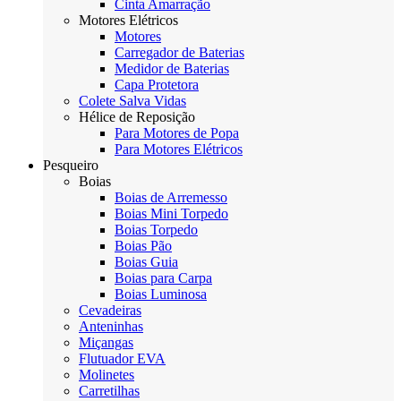
Cinta Amarração
Motores Elétricos
Motores
Carregador de Baterias
Medidor de Baterias
Capa Protetora
Colete Salva Vidas
Hélice de Reposição
Para Motores de Popa
Para Motores Elétricos
Pesqueiro
Boias
Boias de Arremesso
Boias Mini Torpedo
Boias Torpedo
Boias Pão
Boias Guia
Boias para Carpa
Boias Luminosa
Cevadeiras
Anteninhas
Miçangas
Flutuador EVA
Molinetes
Carretilhas