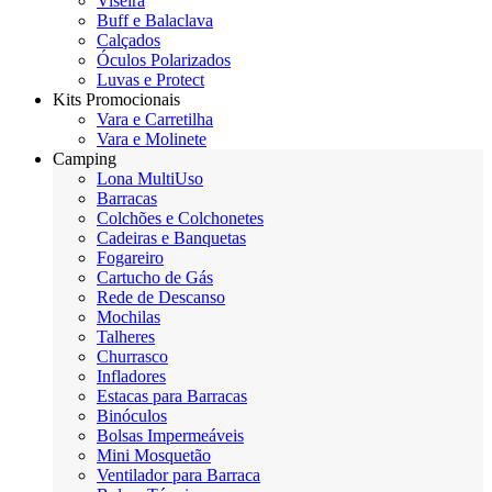
Viseira
Buff e Balaclava
Calçados
Óculos Polarizados
Luvas e Protect
Kits Promocionais
Vara e Carretilha
Vara e Molinete
Camping
Lona MultiUso
Barracas
Colchões e Colchonetes
Cadeiras e Banquetas
Fogareiro
Cartucho de Gás
Rede de Descanso
Mochilas
Talheres
Churrasco
Infladores
Estacas para Barracas
Binóculos
Bolsas Impermeáveis
Mini Mosquetão
Ventilador para Barraca