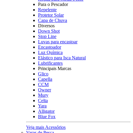
Para o Pescador
Repelente
Protetor Solar
Capa de Chuva
Diversos
Down Shot
Stop Line
Luvas para encastoar
Encastoador
Luz Química
Elástico para Isca Natural
Lubrificantes
Principais Marcas
Glico
Capella
CCM
Owner
Mury
Celta
Yara
Alligator
Blue Fox
Veja mais Acessórios
Varas de Pesca