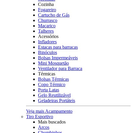
Cozinha
Fogareiro
Cartucho de Gás
Churrasco
Maçarico
Talheres
Acessórios
Infladores
Estacas para barracas
Binóculos
Bolsas Impermeáveis
Mini Mosquetão
Ventilador para Barraca
Térmicas
Bolsas Térmicas
Copo Térmico
Porta Latas
Gelo Reutilizável
Geladeiras Portáteis
Veja mais Acampamento
Tiro Esportivo
Mais buscados
Arcos
Chumbinhos