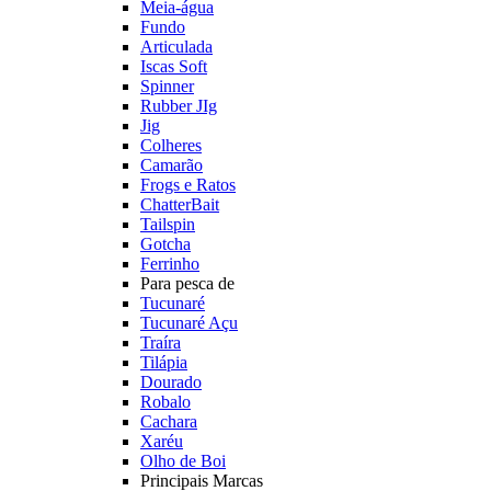
Meia-água
Fundo
Articulada
Iscas Soft
Spinner
Rubber JIg
Jig
Colheres
Camarão
Frogs e Ratos
ChatterBait
Tailspin
Gotcha
Ferrinho
Para pesca de
Tucunaré
Tucunaré Açu
Traíra
Tilápia
Dourado
Robalo
Cachara
Xaréu
Olho de Boi
Principais Marcas