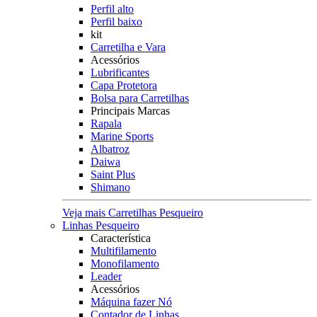
Perfil alto
Perfil baixo
kit
Carretilha e Vara
Acessórios
Lubrificantes
Capa Protetora
Bolsa para Carretilhas
Principais Marcas
Rapala
Marine Sports
Albatroz
Daiwa
Saint Plus
Shimano
Veja mais Carretilhas Pesqueiro
Linhas Pesqueiro
Característica
Multifilamento
Monofilamento
Leader
Acessórios
Máquina fazer Nó
Contador de Linhas