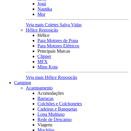
Jogá
Nautika
Mor
Veja mais Coletes Salva Vidas
Hélice Reposição
Hélice
Para Motores de Popa
Para Motores Elétricos
Principais Marcas
Clipper
MFX
Minn Kota
Veja mais Hélice Reposição
Camping
Acampamento
Acomodações
Barracas
Colchões e Colchonetes
Cadeiras e Banquetas
Lona Multiuso
Rede de Descanso
Viagens
Mochilas