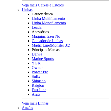
Veja mais Caixas e Estojos
Linhas
Característica
Linha Multifilamento
Linha Monofilamento
Leader
Acessórios
Máquina fazer Nó
Contador de Linhas
Magic Line(Monster 3x)
Principais Marcas
Daiwa
Marine Sports
YGK
Owner
Power Pro
Sufix
Shimano
Raiglon
Fast Line
Araty
Veja mais Linhas
Anzóis