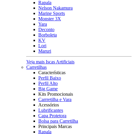
Rapala
Nelson Nakamura
Marine Sports
Monster 3X
Yara
Deconto
Borboleta
KV
Lori
Maruri
Veja mais Iscas Artificiais
Carretilhas
Características
Perfil Baixo
Perfil Alto
Big Game
Kits Promocionais
Carrretilha e Vara
Acessórios
Lubrificantes
Capa Protetora
Bolsa para Carretilha
Principais Marcas
Rapala