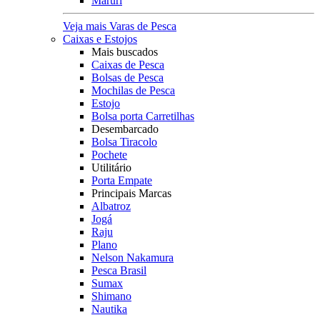
Maruri
Veja mais Varas de Pesca
Caixas e Estojos
Mais buscados
Caixas de Pesca
Bolsas de Pesca
Mochilas de Pesca
Estojo
Bolsa porta Carretilhas
Desembarcado
Bolsa Tiracolo
Pochete
Utilitário
Porta Empate
Principais Marcas
Albatroz
Jogá
Raju
Plano
Nelson Nakamura
Pesca Brasil
Sumax
Shimano
Nautika