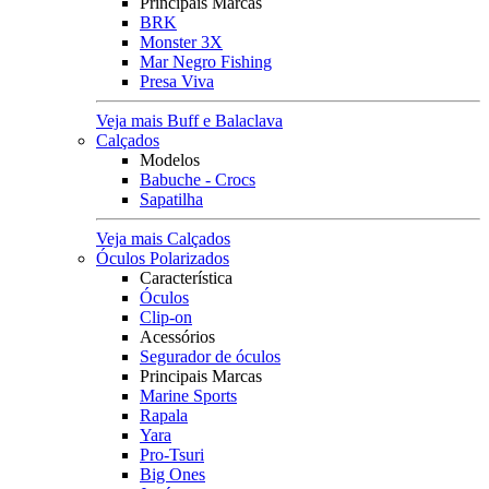
Principais Marcas
BRK
Monster 3X
Mar Negro Fishing
Presa Viva
Veja mais Buff e Balaclava
Calçados
Modelos
Babuche - Crocs
Sapatilha
Veja mais Calçados
Óculos Polarizados
Característica
Óculos
Clip-on
Acessórios
Segurador de óculos
Principais Marcas
Marine Sports
Rapala
Yara
Pro-Tsuri
Big Ones