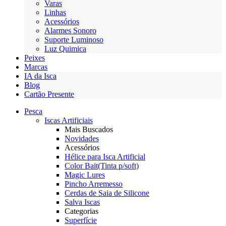
Varas
Linhas
Acessórios
Alarmes Sonoro
Suporte Luminoso
Luz Quimica
Peixes
Marcas
IA da Isca
Blog
Cartão Presente
Pesca
Iscas Artificiais
Mais Buscados
Novidades
Acessórios
Hélice para Isca Artificial
Color Bait(Tinta p/soft)
Magic Lures
Pincho Arremesso
Cerdas de Saia de Silicone
Salva Iscas
Categorias
Superfície