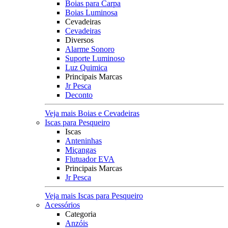
Boias para Carpa
Boias Luminosa
Cevadeiras
Cevadeiras
Diversos
Alarme Sonoro
Suporte Luminoso
Luz Quimica
Principais Marcas
Jr Pesca
Deconto
Veja mais Boias e Cevadeiras
Iscas para Pesqueiro
Iscas
Anteninhas
Miçangas
Flutuador EVA
Principais Marcas
Jr Pesca
Veja mais Iscas para Pesqueiro
Acessórios
Categoria
Anzóis