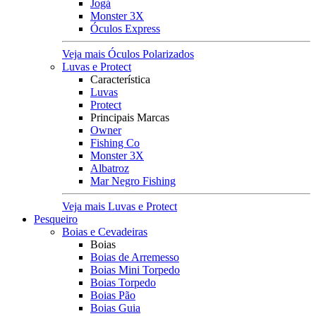
Jogá
Monster 3X
Óculos Express
Veja mais Óculos Polarizados
Luvas e Protect
Característica
Luvas
Protect
Principais Marcas
Owner
Fishing Co
Monster 3X
Albatroz
Mar Negro Fishing
Veja mais Luvas e Protect
Pesqueiro
Boias e Cevadeiras
Boias
Boias de Arremesso
Boias Mini Torpedo
Boias Torpedo
Boias Pão
Boias Guia