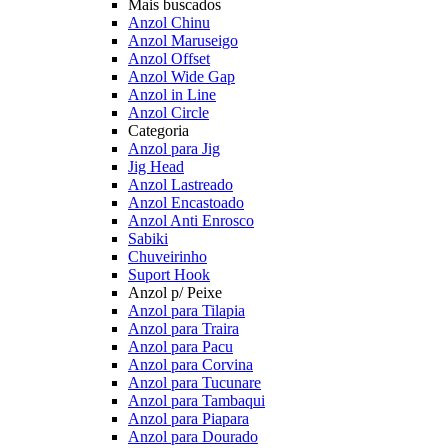
Mais buscados
Anzol Chinu
Anzol Maruseigo
Anzol Offset
Anzol Wide Gap
Anzol in Line
Anzol Circle
Categoria
Anzol para Jig
Jig Head
Anzol Lastreado
Anzol Encastoado
Anzol Anti Enrosco
Sabiki
Chuveirinho
Suport Hook
Anzol p/ Peixe
Anzol para Tilapia
Anzol para Traira
Anzol para Pacu
Anzol para Corvina
Anzol para Tucunare
Anzol para Tambaqui
Anzol para Piapara
Anzol para Dourado