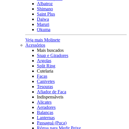
Albatroz
Shimano
Saint Plus
Daiwa
Maruri
Okuma
Veja mais Molinete
Acessórios
Mais buscados
Snap e Giradores
Argolas
Split Ring
Cutelaria
Facas
Canivetes
Tesouras
Afiador de Faca
Indispensáveis
Alicates
Aeradores
Balanças
Lanternas
Passaguá (Puça)
Régua para Medir Peixe