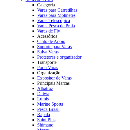
Categoria
Varas para Carretilhas
Varas para Molinetes
Varas Telescópica
Varas Pesca de Praia
Varas de Fly
Acessórios
Cinto de Apoio
Suporte para Varas
Salva Varas
Protetores e organizador
Transporte
Porta Varas
Organização
Expositor de Varas
Principais Marcas
Albatroz
Daiwa
Lumis
Marine Sports
Pesca Brasil
Rapala
Saint Plus
Shimano