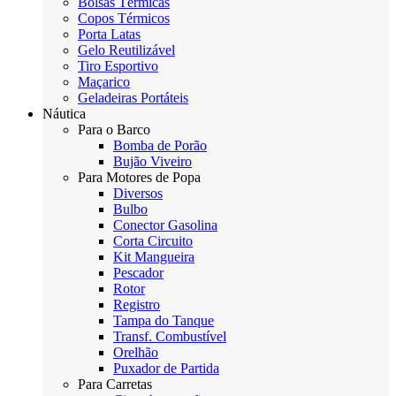
Bolsas Térmicas
Copos Térmicos
Porta Latas
Gelo Reutilizável
Tiro Esportivo
Maçarico
Geladeiras Portáteis
Náutica
Para o Barco
Bomba de Porão
Bujão Viveiro
Para Motores de Popa
Diversos
Bulbo
Conector Gasolina
Corta Circuito
Kit Mangueira
Pescador
Rotor
Registro
Tampa do Tanque
Transf. Combustível
Orelhão
Puxador de Partida
Para Carretas