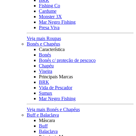
BRK
Fishing Co
Cardume
Monster 3X
Mar Negro Fishing
Presa Viva
Veja mais Roupas
Bonés e Chapéus
Característica
Bonés
Bonés c/ proteção de pescoço
Chapéu
Viseira
Principais Marcas
BRK
Vida de Pescador
Sumax
Mar Negro Fishing
Veja mais Bonés e Chapéus
Buff e Balaclava
Máscara
Buff
Balaclava