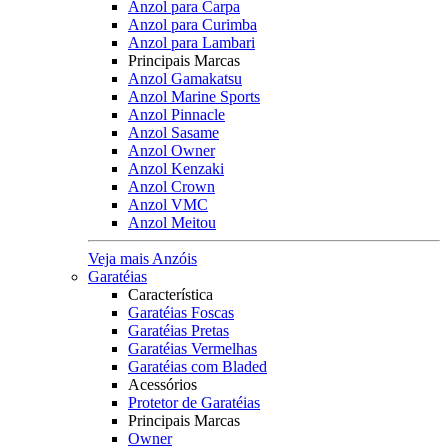
Anzol para Carpa
Anzol para Curimba
Anzol para Lambari
Principais Marcas
Anzol Gamakatsu
Anzol Marine Sports
Anzol Pinnacle
Anzol Sasame
Anzol Owner
Anzol Kenzaki
Anzol Crown
Anzol VMC
Anzol Meitou
Veja mais Anzóis
Garatéias
Característica
Garatéias Foscas
Garatéias Pretas
Garatéias Vermelhas
Garatéias com Bladed
Acessórios
Protetor de Garatéias
Principais Marcas
Owner