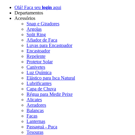
Olá! Faça seu
login
aqui
Departamentos
Acessórios
Snap e Giradores
Argolas
Split Ring
Afiador de Faca
Luvas para Encastoador
Encastoador
Repelente
Protetor Solar
Canivetes
Luz Química
Elástico para Isca Natural
Lubrificantes
Capa de Chuva
Régua para Medir Peixe
Alicates
Aeradores
Balanças
Facas
Lanternas
Passaguá - Puça
Tesouras