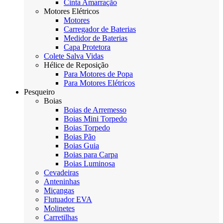
Cinta Amarração
Motores Elétricos
Motores
Carregador de Baterias
Medidor de Baterias
Capa Protetora
Colete Salva Vidas
Hélice de Reposição
Para Motores de Popa
Para Motores Elétricos
Pesqueiro
Boias
Boias de Arremesso
Boias Mini Torpedo
Boias Torpedo
Boias Pão
Boias Guia
Boias para Carpa
Boias Luminosa
Cevadeiras
Anteninhas
Miçangas
Flutuador EVA
Molinetes
Carretilhas