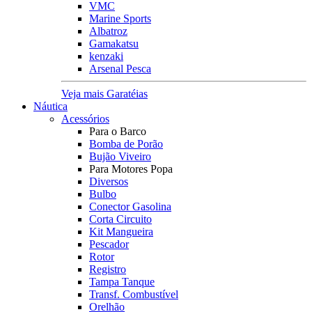
VMC
Marine Sports
Albatroz
Gamakatsu
kenzaki
Arsenal Pesca
Veja mais Garatéias
Náutica
Acessórios
Para o Barco
Bomba de Porão
Bujão Viveiro
Para Motores Popa
Diversos
Bulbo
Conector Gasolina
Corta Circuito
Kit Mangueira
Pescador
Rotor
Registro
Tampa Tanque
Transf. Combustível
Orelhão