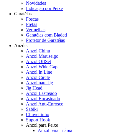
Novidades
Indicação por Peixe
Garatéias
Foscas
Pretas
Vermelhas
Garatéias com Bladed
Protetor de Garatéias
Anzóis
Anzol Chinu
Anzol Maruseigo
Anzol OffSet
Anzol Wide Gap
Anzol In Line
Anzol Circle
Anzol para Jig
Jig Head
Anzol Lastreado
Anzol Encastoado
Anzol Anti-Enrosco
Sabiki
Chuveirinho
Suport Hook
Anzol para Peixe
Anzol para Tilápia