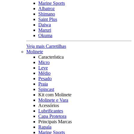
Marine Sports
Albatroz
Shimano
Saint Plus
Daiwa
Maruri
Okuma
Veja mais Carretilhas
Molinete
Característica
Micro
Leve
Médio
Pesado
Praia
Spincast
Kit com Molinete
Molinete e Vara
Acessórios
Lubrificantes
Capa Protetora
Principais Marcas
Rapala
Marine Sports