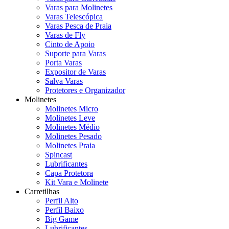
Varas para Molinetes
Varas Telescópica
Varas Pesca de Praia
Varas de Fly
Cinto de Apoio
Suporte para Varas
Porta Varas
Expositor de Varas
Salva Varas
Protetores e Organizador
Molinetes
Molinetes Micro
Molinetes Leve
Molinetes Médio
Molinetes Pesado
Molinetes Praia
Spincast
Lubrificantes
Capa Protetora
Kit Vara e Molinete
Carretilhas
Perfil Alto
Perfil Baixo
Big Game
Lubrificantes