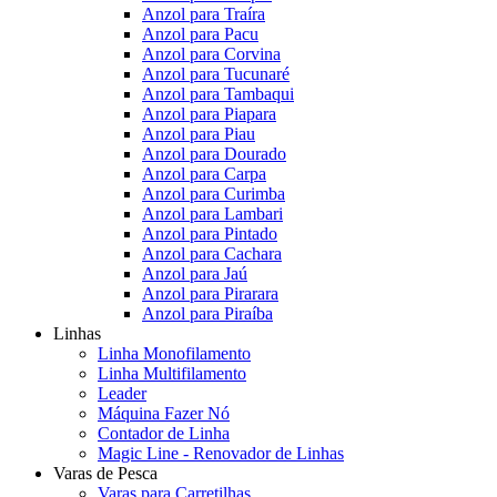
Anzol para Traíra
Anzol para Pacu
Anzol para Corvina
Anzol para Tucunaré
Anzol para Tambaqui
Anzol para Piapara
Anzol para Piau
Anzol para Dourado
Anzol para Carpa
Anzol para Curimba
Anzol para Lambari
Anzol para Pintado
Anzol para Cachara
Anzol para Jaú
Anzol para Pirarara
Anzol para Piraíba
Linhas
Linha Monofilamento
Linha Multifilamento
Leader
Máquina Fazer Nó
Contador de Linha
Magic Line - Renovador de Linhas
Varas de Pesca
Varas para Carretilhas