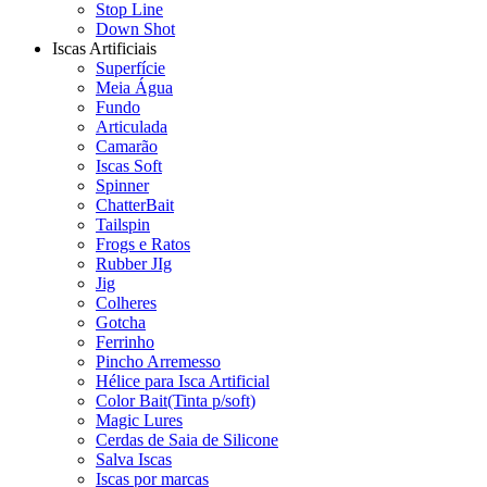
Stop Line
Down Shot
Iscas Artificiais
Superfície
Meia Água
Fundo
Articulada
Camarão
Iscas Soft
Spinner
ChatterBait
Tailspin
Frogs e Ratos
Rubber JIg
Jig
Colheres
Gotcha
Ferrinho
Pincho Arremesso
Hélice para Isca Artificial
Color Bait(Tinta p/soft)
Magic Lures
Cerdas de Saia de Silicone
Salva Iscas
Iscas por marcas