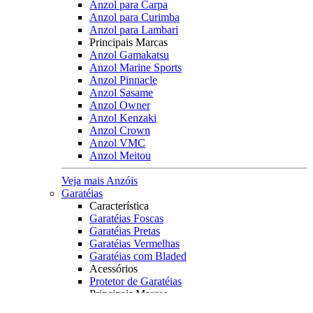
Anzol para Carpa
Anzol para Curimba
Anzol para Lambari
Principais Marcas
Anzol Gamakatsu
Anzol Marine Sports
Anzol Pinnacle
Anzol Sasame
Anzol Owner
Anzol Kenzaki
Anzol Crown
Anzol VMC
Anzol Meitou
Veja mais Anzóis
Garatéias
Característica
Garatéias Foscas
Garatéias Pretas
Garatéias Vermelhas
Garatéias com Bladed
Acessórios
Protetor de Garatéias
Principais Marcas
Owner