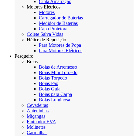
Cinta Amarração
Motores Elétricos
Motores
Carregador de Baterias
Medidor de Baterias
Capa Protetora
Colete Salva Vidas
Hélice de Reposição
Para Motores de Popa
Para Motores Elétricos
Pesqueiro
Boias
Boias de Arremesso
Boias Mini Torpedo
Boias Torpedo
Boias Pão
Boias Guia
Boias para Carpa
Boias Luminosa
Cevadeiras
Anteninhas
Miçangas
Flutuador EVA
Molinetes
Carretilhas