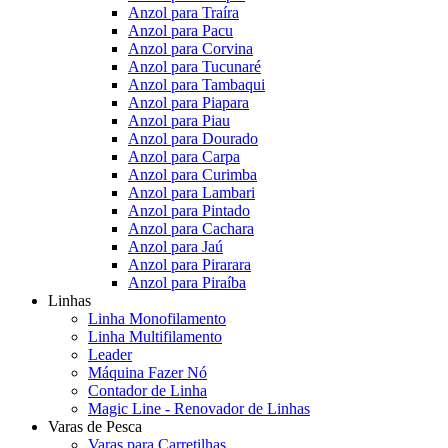
Anzol para Traíra
Anzol para Pacu
Anzol para Corvina
Anzol para Tucunaré
Anzol para Tambaqui
Anzol para Piapara
Anzol para Piau
Anzol para Dourado
Anzol para Carpa
Anzol para Curimba
Anzol para Lambari
Anzol para Pintado
Anzol para Cachara
Anzol para Jaú
Anzol para Pirarara
Anzol para Piraíba
Linhas
Linha Monofilamento
Linha Multifilamento
Leader
Máquina Fazer Nó
Contador de Linha
Magic Line - Renovador de Linhas
Varas de Pesca
Varas para Carretilhas