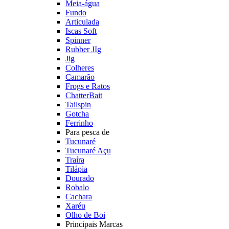
Meia-água
Fundo
Articulada
Iscas Soft
Spinner
Rubber JIg
Jig
Colheres
Camarão
Frogs e Ratos
ChatterBait
Tailspin
Gotcha
Ferrinho
Para pesca de
Tucunaré
Tucunaré Açu
Traíra
Tilápia
Dourado
Robalo
Cachara
Xaréu
Olho de Boi
Principais Marcas