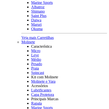
Marine Sports
Albatroz
Shimano
Saint Plus
Daiwa
Maruri
Okuma
Veja mais Carretilhas
Molinete
Característica
Micro
Leve
Médio
Pesado
Praia
Spincast
Kit com Molinete
Molinete e Vara
Acessórios
Lubrificantes
Capa Protetora
Principais Marcas
Rapala
Marine Sports