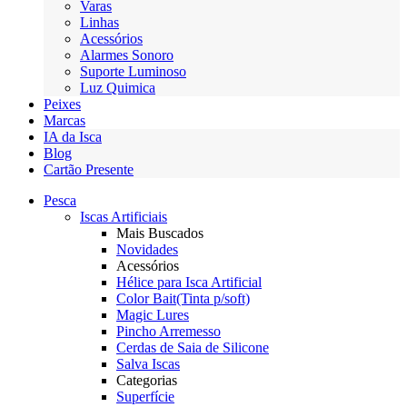
Varas
Linhas
Acessórios
Alarmes Sonoro
Suporte Luminoso
Luz Quimica
Peixes
Marcas
IA da Isca
Blog
Cartão Presente
Pesca
Iscas Artificiais
Mais Buscados
Novidades
Acessórios
Hélice para Isca Artificial
Color Bait(Tinta p/soft)
Magic Lures
Pincho Arremesso
Cerdas de Saia de Silicone
Salva Iscas
Categorias
Superfície