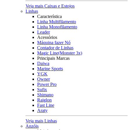
Veja mais Caixas e Estojos
Linhas
Característica
Linha Multifilamento
Linha Monofilamento
Leader
Acessórios
Máquina fazer Nó
Contador de Linhas
Magic Line(Monster 3x)
Principais Marcas
Daiwa
Marine Sports
YGK
Owner
Power Pro
Sufix
Shimano
Raiglon
Fast Line
Araty
Veja mais Linhas
Anzóis