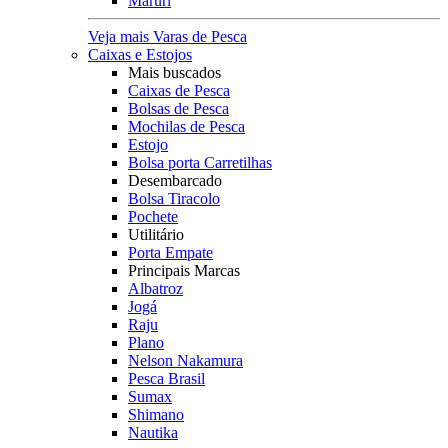
Maruri
Veja mais Varas de Pesca
Caixas e Estojos
Mais buscados
Caixas de Pesca
Bolsas de Pesca
Mochilas de Pesca
Estojo
Bolsa porta Carretilhas
Desembarcado
Bolsa Tiracolo
Pochete
Utilitário
Porta Empate
Principais Marcas
Albatroz
Jogá
Raju
Plano
Nelson Nakamura
Pesca Brasil
Sumax
Shimano
Nautika