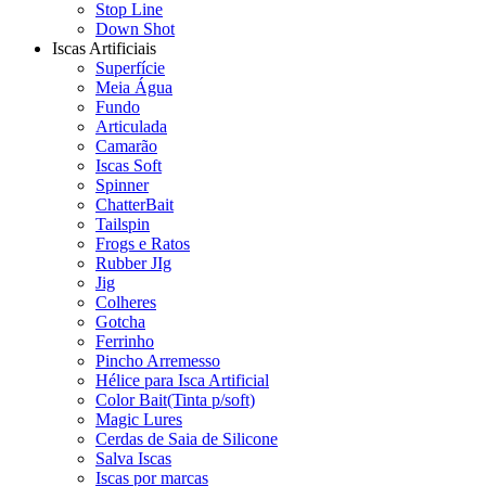
Stop Line
Down Shot
Iscas Artificiais
Superfície
Meia Água
Fundo
Articulada
Camarão
Iscas Soft
Spinner
ChatterBait
Tailspin
Frogs e Ratos
Rubber JIg
Jig
Colheres
Gotcha
Ferrinho
Pincho Arremesso
Hélice para Isca Artificial
Color Bait(Tinta p/soft)
Magic Lures
Cerdas de Saia de Silicone
Salva Iscas
Iscas por marcas