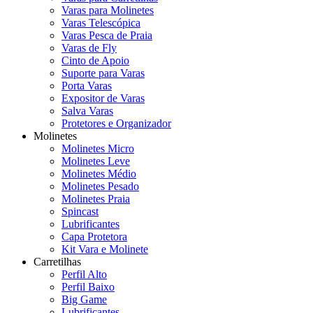
Varas para Molinetes
Varas Telescópica
Varas Pesca de Praia
Varas de Fly
Cinto de Apoio
Suporte para Varas
Porta Varas
Expositor de Varas
Salva Varas
Protetores e Organizador
Molinetes
Molinetes Micro
Molinetes Leve
Molinetes Médio
Molinetes Pesado
Molinetes Praia
Spincast
Lubrificantes
Capa Protetora
Kit Vara e Molinete
Carretilhas
Perfil Alto
Perfil Baixo
Big Game
Lubrificantes