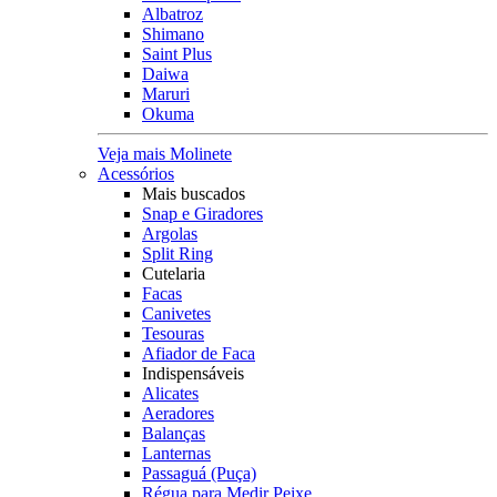
Albatroz
Shimano
Saint Plus
Daiwa
Maruri
Okuma
Veja mais Molinete
Acessórios
Mais buscados
Snap e Giradores
Argolas
Split Ring
Cutelaria
Facas
Canivetes
Tesouras
Afiador de Faca
Indispensáveis
Alicates
Aeradores
Balanças
Lanternas
Passaguá (Puça)
Régua para Medir Peixe