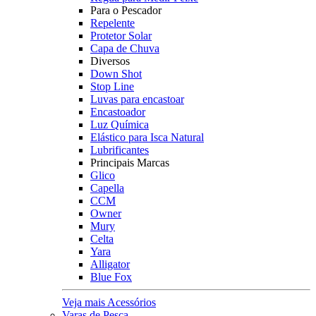
Para o Pescador
Repelente
Protetor Solar
Capa de Chuva
Diversos
Down Shot
Stop Line
Luvas para encastoar
Encastoador
Luz Química
Elástico para Isca Natural
Lubrificantes
Principais Marcas
Glico
Capella
CCM
Owner
Mury
Celta
Yara
Alligator
Blue Fox
Veja mais Acessórios
Varas de Pesca