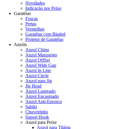
Novidades
Indicação por Peixe
Garatéias
Foscas
Pretas
Vermelhas
Garatéias com Bladed
Protetor de Garatéias
Anzóis
Anzol Chinu
Anzol Maruseigo
Anzol OffSet
Anzol Wide Gap
Anzol In Line
Anzol Circle
Anzol para Jig
Jig Head
Anzol Lastreado
Anzol Encastoado
Anzol Anti-Enrosco
Sabiki
Chuveirinho
Suport Hook
Anzol para Peixe
Anzol para Tilápia