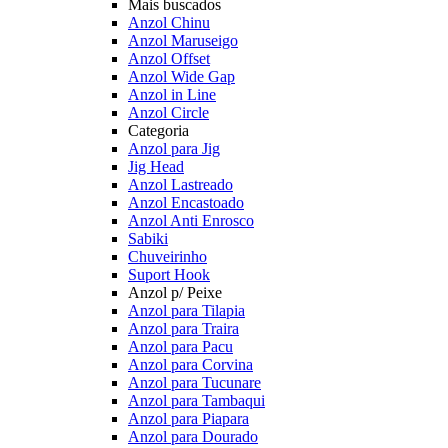
Mais buscados
Anzol Chinu
Anzol Maruseigo
Anzol Offset
Anzol Wide Gap
Anzol in Line
Anzol Circle
Categoria
Anzol para Jig
Jig Head
Anzol Lastreado
Anzol Encastoado
Anzol Anti Enrosco
Sabiki
Chuveirinho
Suport Hook
Anzol p/ Peixe
Anzol para Tilapia
Anzol para Traira
Anzol para Pacu
Anzol para Corvina
Anzol para Tucunare
Anzol para Tambaqui
Anzol para Piapara
Anzol para Dourado