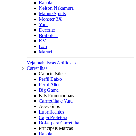
Rapala
Nelson Nakamura
Marine Sports
Monster 3X
Yara
Deconto
Borboleta
KV
Lori
Maruri
Veja mais Iscas Artificiais
Carretilhas
Características
Perfil Baixo
Perfil Alto
Big Game
Kits Promocionais
Carrretilha e Vara
Acessórios
Lubrificantes
Capa Protetora
Bolsa para Carretilha
Principais Marcas
Rapala