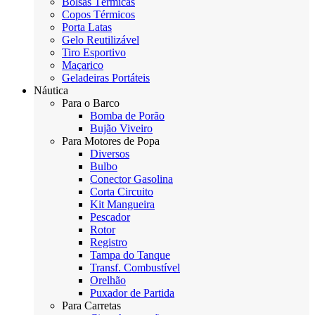
Bolsas Térmicas
Copos Térmicos
Porta Latas
Gelo Reutilizável
Tiro Esportivo
Maçarico
Geladeiras Portáteis
Náutica
Para o Barco
Bomba de Porão
Bujão Viveiro
Para Motores de Popa
Diversos
Bulbo
Conector Gasolina
Corta Circuito
Kit Mangueira
Pescador
Rotor
Registro
Tampa do Tanque
Transf. Combustível
Orelhão
Puxador de Partida
Para Carretas