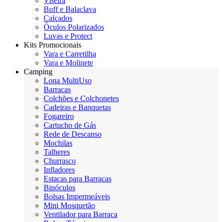
Viseira
Buff e Balaclava
Calçados
Óculos Polarizados
Luvas e Protect
Kits Promocionais
Vara e Carretilha
Vara e Molinete
Camping
Lona MultiUso
Barracas
Colchões e Colchonetes
Cadeiras e Banquetas
Fogareiro
Cartucho de Gás
Rede de Descanso
Mochilas
Talheres
Churrasco
Infladores
Estacas para Barracas
Binóculos
Bolsas Impermeáveis
Mini Mosquetão
Ventilador para Barraca