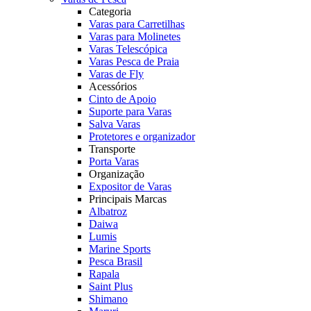
Categoria
Varas para Carretilhas
Varas para Molinetes
Varas Telescópica
Varas Pesca de Praia
Varas de Fly
Acessórios
Cinto de Apoio
Suporte para Varas
Salva Varas
Protetores e organizador
Transporte
Porta Varas
Organização
Expositor de Varas
Principais Marcas
Albatroz
Daiwa
Lumis
Marine Sports
Pesca Brasil
Rapala
Saint Plus
Shimano