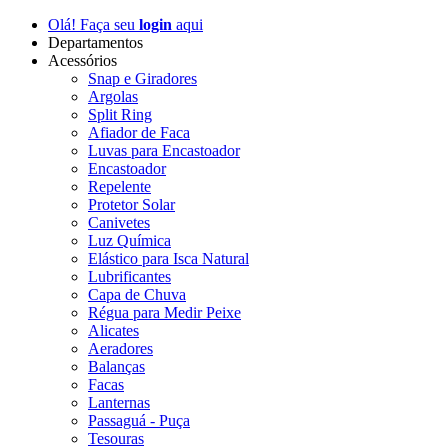
Olá! Faça seu
login
aqui
Departamentos
Acessórios
Snap e Giradores
Argolas
Split Ring
Afiador de Faca
Luvas para Encastoador
Encastoador
Repelente
Protetor Solar
Canivetes
Luz Química
Elástico para Isca Natural
Lubrificantes
Capa de Chuva
Régua para Medir Peixe
Alicates
Aeradores
Balanças
Facas
Lanternas
Passaguá - Puça
Tesouras