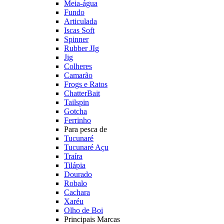
Meia-água
Fundo
Articulada
Iscas Soft
Spinner
Rubber JIg
Jig
Colheres
Camarão
Frogs e Ratos
ChatterBait
Tailspin
Gotcha
Ferrinho
Para pesca de
Tucunaré
Tucunaré Açu
Traíra
Tilápia
Dourado
Robalo
Cachara
Xaréu
Olho de Boi
Principais Marcas