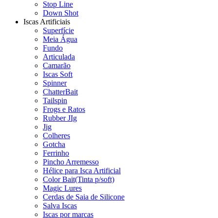
Stop Line
Down Shot
Iscas Artificiais
Superfície
Meia Água
Fundo
Articulada
Camarão
Iscas Soft
Spinner
ChatterBait
Tailspin
Frogs e Ratos
Rubber JIg
Jig
Colheres
Gotcha
Ferrinho
Pincho Arremesso
Hélice para Isca Artificial
Color Bait(Tinta p/soft)
Magic Lures
Cerdas de Saia de Silicone
Salva Iscas
Iscas por marcas