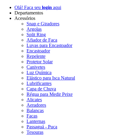
Olá! Faça seu
login
aqui
Departamentos
Acessórios
Snap e Giradores
Argolas
Split Ring
Afiador de Faca
Luvas para Encastoador
Encastoador
Repelente
Protetor Solar
Canivetes
Luz Química
Elástico para Isca Natural
Lubrificantes
Capa de Chuva
Régua para Medir Peixe
Alicates
Aeradores
Balanças
Facas
Lanternas
Passaguá - Puça
Tesouras