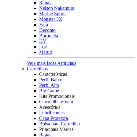
Rapala
Nelson Nakamura
Marine Sports
Monster 3X
Yara
Deconto
Borboleta
KV
Lori
Maruri
Veja mais Iscas Artificiais
Carretilhas
Características
Perfil Baixo
Perfil Alto
Big Game
Kits Promocionais
Carrretilha e Vara
Acessórios
Lubrificantes
Capa Protetora
Bolsa para Carretilha
Principais Marcas
Rapala