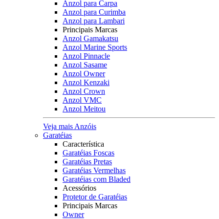
Anzol para Carpa
Anzol para Curimba
Anzol para Lambari
Principais Marcas
Anzol Gamakatsu
Anzol Marine Sports
Anzol Pinnacle
Anzol Sasame
Anzol Owner
Anzol Kenzaki
Anzol Crown
Anzol VMC
Anzol Meitou
Veja mais Anzóis
Garatéias
Característica
Garatéias Foscas
Garatéias Pretas
Garatéias Vermelhas
Garatéias com Bladed
Acessórios
Protetor de Garatéias
Principais Marcas
Owner