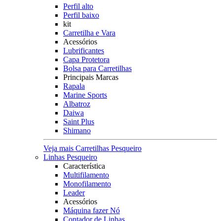
Perfil alto
Perfil baixo
kit
Carretilha e Vara
Acessórios
Lubrificantes
Capa Protetora
Bolsa para Carretilhas
Principais Marcas
Rapala
Marine Sports
Albatroz
Daiwa
Saint Plus
Shimano
Veja mais Carretilhas Pesqueiro
Linhas Pesqueiro
Característica
Multifilamento
Monofilamento
Leader
Acessórios
Máquina fazer Nó
Contador de Linhas