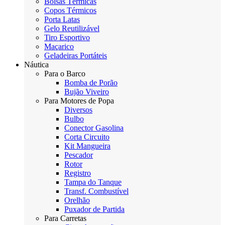
Bolsas Térmicas
Copos Térmicos
Porta Latas
Gelo Reutilizável
Tiro Esportivo
Maçarico
Geladeiras Portáteis
Náutica
Para o Barco
Bomba de Porão
Bujão Viveiro
Para Motores de Popa
Diversos
Bulbo
Conector Gasolina
Corta Circuito
Kit Mangueira
Pescador
Rotor
Registro
Tampa do Tanque
Transf. Combustível
Orelhão
Puxador de Partida
Para Carretas