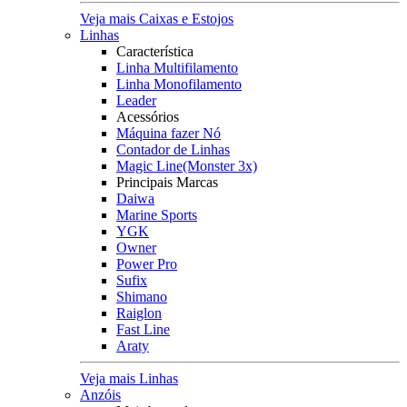
Veja mais Caixas e Estojos
Linhas
Característica
Linha Multifilamento
Linha Monofilamento
Leader
Acessórios
Máquina fazer Nó
Contador de Linhas
Magic Line(Monster 3x)
Principais Marcas
Daiwa
Marine Sports
YGK
Owner
Power Pro
Sufix
Shimano
Raiglon
Fast Line
Araty
Veja mais Linhas
Anzóis