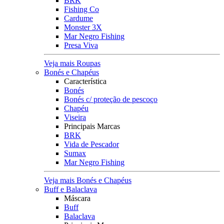
BRK
Fishing Co
Cardume
Monster 3X
Mar Negro Fishing
Presa Viva
Veja mais Roupas
Bonés e Chapéus
Característica
Bonés
Bonés c/ proteção de pescoço
Chapéu
Viseira
Principais Marcas
BRK
Vida de Pescador
Sumax
Mar Negro Fishing
Veja mais Bonés e Chapéus
Buff e Balaclava
Máscara
Buff
Balaclava