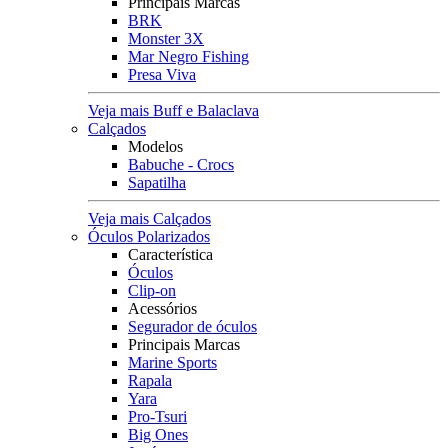
Principais Marcas
BRK
Monster 3X
Mar Negro Fishing
Presa Viva
Veja mais Buff e Balaclava
Calçados
Modelos
Babuche - Crocs
Sapatilha
Veja mais Calçados
Óculos Polarizados
Característica
Óculos
Clip-on
Acessórios
Segurador de óculos
Principais Marcas
Marine Sports
Rapala
Yara
Pro-Tsuri
Big Ones