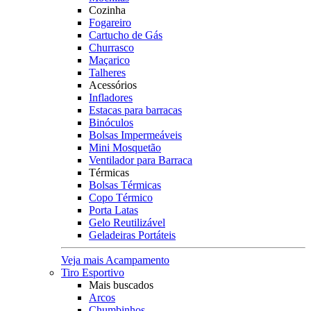
Cozinha
Fogareiro
Cartucho de Gás
Churrasco
Maçarico
Talheres
Acessórios
Infladores
Estacas para barracas
Binóculos
Bolsas Impermeáveis
Mini Mosquetão
Ventilador para Barraca
Térmicas
Bolsas Térmicas
Copo Térmico
Porta Latas
Gelo Reutilizável
Geladeiras Portáteis
Veja mais Acampamento
Tiro Esportivo
Mais buscados
Arcos
Chumbinhos