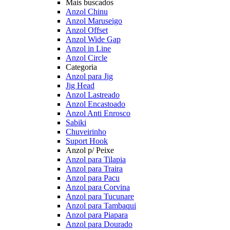
Mais buscados
Anzol Chinu
Anzol Maruseigo
Anzol Offset
Anzol Wide Gap
Anzol in Line
Anzol Circle
Categoria
Anzol para Jig
Jig Head
Anzol Lastreado
Anzol Encastoado
Anzol Anti Enrosco
Sabiki
Chuveirinho
Suport Hook
Anzol p/ Peixe
Anzol para Tilapia
Anzol para Traira
Anzol para Pacu
Anzol para Corvina
Anzol para Tucunare
Anzol para Tambaqui
Anzol para Piapara
Anzol para Dourado