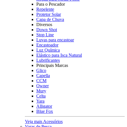
Para o Pescador
Repelente
Protetor Solar
Capa de Chuva
Diversos
Down Shot
Stop Line
Luvas para encastoar
Encastoador
Luz Química
Elástico para Isca Natural
Lubrificantes
Principais Marcas
Glico
Capella
CCM
Owner
Mury
Celta
Yara
Alligator
Blue Fox
Veja mais Acessórios
Varas de Pesca