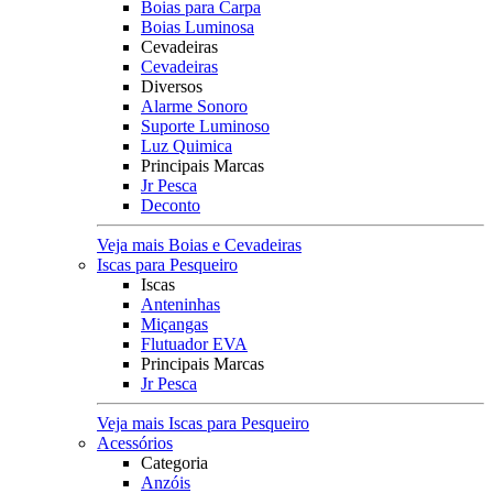
Boias para Carpa
Boias Luminosa
Cevadeiras
Cevadeiras
Diversos
Alarme Sonoro
Suporte Luminoso
Luz Quimica
Principais Marcas
Jr Pesca
Deconto
Veja mais Boias e Cevadeiras
Iscas para Pesqueiro
Iscas
Anteninhas
Miçangas
Flutuador EVA
Principais Marcas
Jr Pesca
Veja mais Iscas para Pesqueiro
Acessórios
Categoria
Anzóis