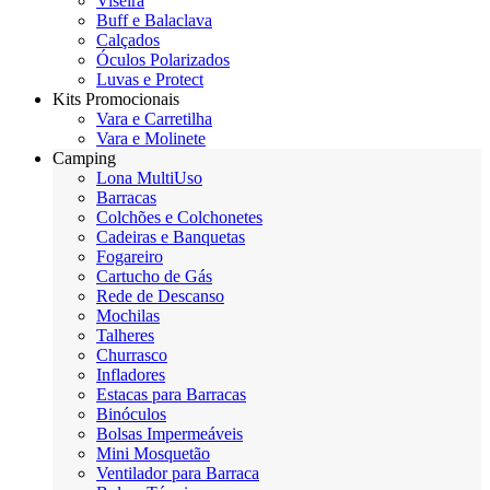
Viseira
Buff e Balaclava
Calçados
Óculos Polarizados
Luvas e Protect
Kits Promocionais
Vara e Carretilha
Vara e Molinete
Camping
Lona MultiUso
Barracas
Colchões e Colchonetes
Cadeiras e Banquetas
Fogareiro
Cartucho de Gás
Rede de Descanso
Mochilas
Talheres
Churrasco
Infladores
Estacas para Barracas
Binóculos
Bolsas Impermeáveis
Mini Mosquetão
Ventilador para Barraca