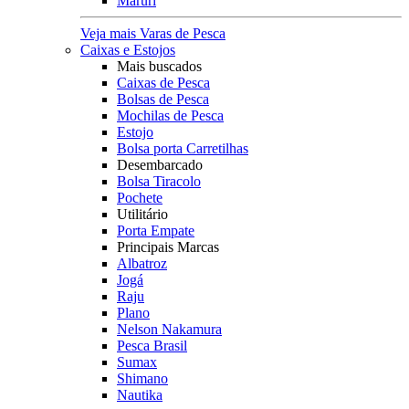
Maruri
Veja mais Varas de Pesca
Caixas e Estojos
Mais buscados
Caixas de Pesca
Bolsas de Pesca
Mochilas de Pesca
Estojo
Bolsa porta Carretilhas
Desembarcado
Bolsa Tiracolo
Pochete
Utilitário
Porta Empate
Principais Marcas
Albatroz
Jogá
Raju
Plano
Nelson Nakamura
Pesca Brasil
Sumax
Shimano
Nautika