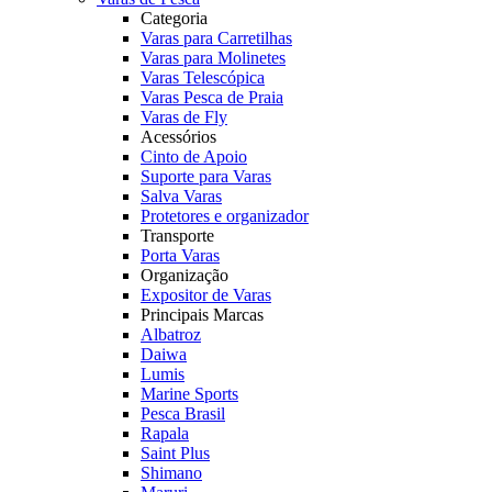
Categoria
Varas para Carretilhas
Varas para Molinetes
Varas Telescópica
Varas Pesca de Praia
Varas de Fly
Acessórios
Cinto de Apoio
Suporte para Varas
Salva Varas
Protetores e organizador
Transporte
Porta Varas
Organização
Expositor de Varas
Principais Marcas
Albatroz
Daiwa
Lumis
Marine Sports
Pesca Brasil
Rapala
Saint Plus
Shimano