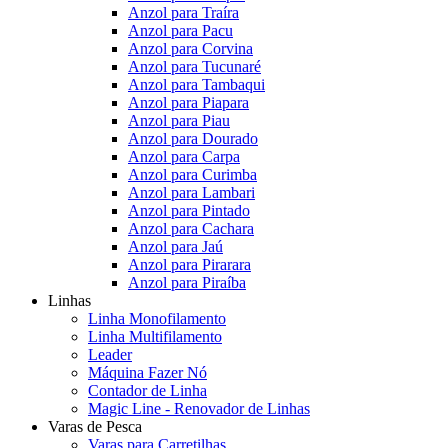
Anzol para Traíra
Anzol para Pacu
Anzol para Corvina
Anzol para Tucunaré
Anzol para Tambaqui
Anzol para Piapara
Anzol para Piau
Anzol para Dourado
Anzol para Carpa
Anzol para Curimba
Anzol para Lambari
Anzol para Pintado
Anzol para Cachara
Anzol para Jaú
Anzol para Pirarara
Anzol para Piraíba
Linhas
Linha Monofilamento
Linha Multifilamento
Leader
Máquina Fazer Nó
Contador de Linha
Magic Line - Renovador de Linhas
Varas de Pesca
Varas para Carretilhas