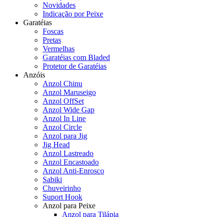
Novidades
Indicação por Peixe
Garatéias
Foscas
Pretas
Vermelhas
Garatéias com Bladed
Protetor de Garatéias
Anzóis
Anzol Chinu
Anzol Maruseigo
Anzol OffSet
Anzol Wide Gap
Anzol In Line
Anzol Circle
Anzol para Jig
Jig Head
Anzol Lastreado
Anzol Encastoado
Anzol Anti-Enrosco
Sabiki
Chuveirinho
Suport Hook
Anzol para Peixe
Anzol para Tilápia