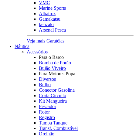
VMC
Marine Sports
Albatroz
Gamakatsu
kenzaki
Arsenal Pesca
Veja mais Garatéias
Náutica
Acessórios
Para o Barco
Bomba de Porão
Bujão Viveiro
Para Motores Popa
Diversos
Bulbo
Conector Gasolina
Corta Circuito
Kit Mangueira
Pescador
Rotor
Registro
Tampa Tanque
Transf. Combustível
Orelhão