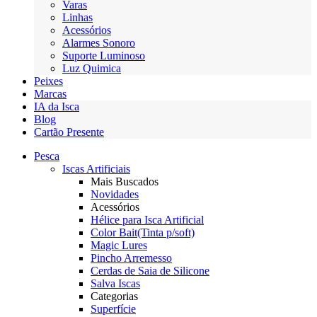
Varas
Linhas
Acessórios
Alarmes Sonoro
Suporte Luminoso
Luz Quimica
Peixes
Marcas
IA da Isca
Blog
Cartão Presente
Pesca
Iscas Artificiais
Mais Buscados
Novidades
Acessórios
Hélice para Isca Artificial
Color Bait(Tinta p/soft)
Magic Lures
Pincho Arremesso
Cerdas de Saia de Silicone
Salva Iscas
Categorias
Superfície