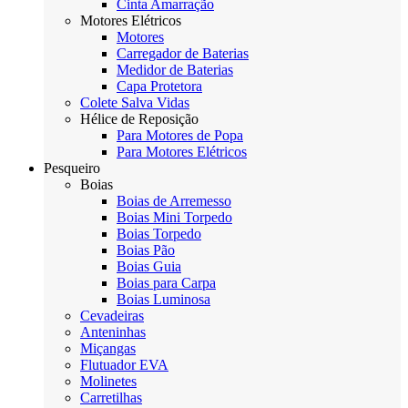
Cinta Amarração
Motores Elétricos
Motores
Carregador de Baterias
Medidor de Baterias
Capa Protetora
Colete Salva Vidas
Hélice de Reposição
Para Motores de Popa
Para Motores Elétricos
Pesqueiro
Boias
Boias de Arremesso
Boias Mini Torpedo
Boias Torpedo
Boias Pão
Boias Guia
Boias para Carpa
Boias Luminosa
Cevadeiras
Anteninhas
Miçangas
Flutuador EVA
Molinetes
Carretilhas