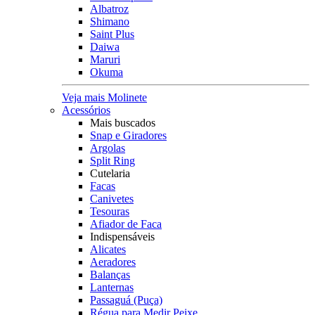
Albatroz
Shimano
Saint Plus
Daiwa
Maruri
Okuma
Veja mais Molinete
Acessórios
Mais buscados
Snap e Giradores
Argolas
Split Ring
Cutelaria
Facas
Canivetes
Tesouras
Afiador de Faca
Indispensáveis
Alicates
Aeradores
Balanças
Lanternas
Passaguá (Puça)
Régua para Medir Peixe