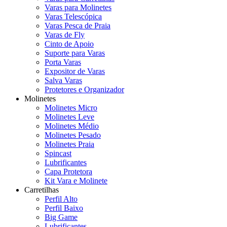
Varas para Molinetes
Varas Telescópica
Varas Pesca de Praia
Varas de Fly
Cinto de Apoio
Suporte para Varas
Porta Varas
Expositor de Varas
Salva Varas
Protetores e Organizador
Molinetes
Molinetes Micro
Molinetes Leve
Molinetes Médio
Molinetes Pesado
Molinetes Praia
Spincast
Lubrificantes
Capa Protetora
Kit Vara e Molinete
Carretilhas
Perfil Alto
Perfil Baixo
Big Game
Lubrificantes