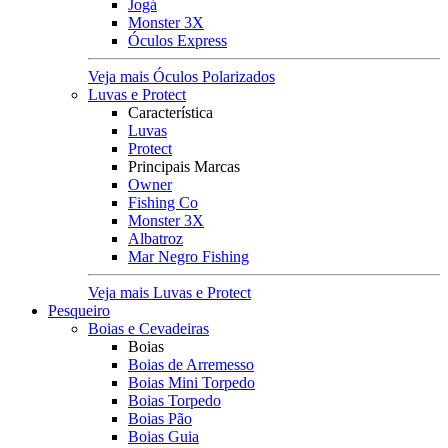
Jogá
Monster 3X
Óculos Express
Veja mais Óculos Polarizados
Luvas e Protect
Característica
Luvas
Protect
Principais Marcas
Owner
Fishing Co
Monster 3X
Albatroz
Mar Negro Fishing
Veja mais Luvas e Protect
Pesqueiro
Boias e Cevadeiras
Boias
Boias de Arremesso
Boias Mini Torpedo
Boias Torpedo
Boias Pão
Boias Guia