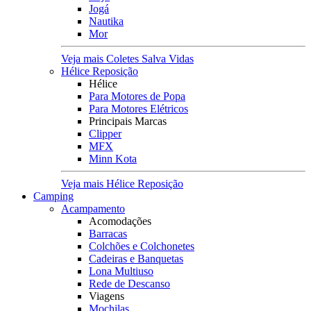
Jogá
Nautika
Mor
Veja mais Coletes Salva Vidas
Hélice Reposição
Hélice
Para Motores de Popa
Para Motores Elétricos
Principais Marcas
Clipper
MFX
Minn Kota
Veja mais Hélice Reposição
Camping
Acampamento
Acomodações
Barracas
Colchões e Colchonetes
Cadeiras e Banquetas
Lona Multiuso
Rede de Descanso
Viagens
Mochilas