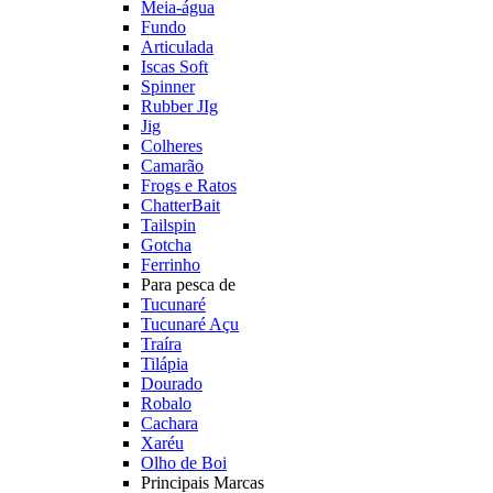
Meia-água
Fundo
Articulada
Iscas Soft
Spinner
Rubber JIg
Jig
Colheres
Camarão
Frogs e Ratos
ChatterBait
Tailspin
Gotcha
Ferrinho
Para pesca de
Tucunaré
Tucunaré Açu
Traíra
Tilápia
Dourado
Robalo
Cachara
Xaréu
Olho de Boi
Principais Marcas