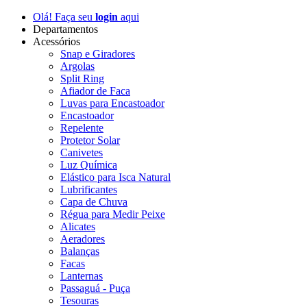
Olá! Faça seu
login
aqui
Departamentos
Acessórios
Snap e Giradores
Argolas
Split Ring
Afiador de Faca
Luvas para Encastoador
Encastoador
Repelente
Protetor Solar
Canivetes
Luz Química
Elástico para Isca Natural
Lubrificantes
Capa de Chuva
Régua para Medir Peixe
Alicates
Aeradores
Balanças
Facas
Lanternas
Passaguá - Puça
Tesouras