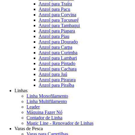
Anzol para Traíra
Anzol para Pacu
Anzol para Corvina
Anzol para Tucunaré
Anzol para Tambaqui
Anzol para Piapara
Anzol para Piau
Anzol para Dourado
Anzol para Carpa
Anzol para Curimba
Anzol para Lambari
Anzol para Pintado
Anzol para Cachara
Anzol para Jaú
Anzol para Pirarara
Anzol para Piraíba
Linhas
Linha Monofilamento
Linha Multifilamento
Leader
Máquina Fazer Nó
Contador de Linha
Magic Line - Renovador de Linhas
Varas de Pesca
Varas para Carretilhas