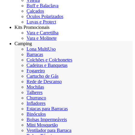
Viseira
Buff e Balaclava
Calçados
Óculos Polarizados
Luvas e Protect
Kits Promocionais
Vara e Carretilha
Vara e Molinete
Camping
Lona MultiUso
Barracas
Colchões e Colchonetes
Cadeiras e Banquetas
Fogareiro
Cartucho de Gás
Rede de Descanso
Mochilas
Talheres
Churrasco
Infladores
Estacas para Barracas
Binóculos
Bolsas Impermeáveis
Mini Mosquetão
Ventilador para Barraca