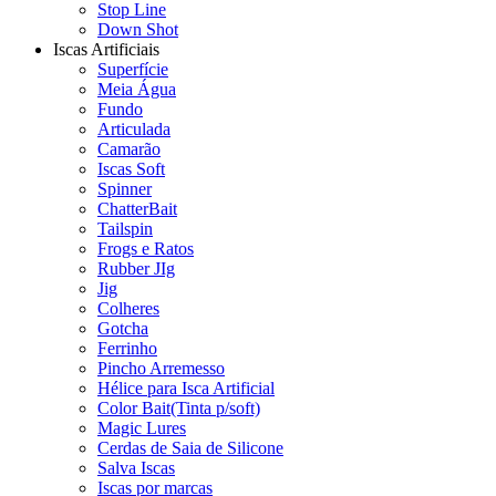
Stop Line
Down Shot
Iscas Artificiais
Superfície
Meia Água
Fundo
Articulada
Camarão
Iscas Soft
Spinner
ChatterBait
Tailspin
Frogs e Ratos
Rubber JIg
Jig
Colheres
Gotcha
Ferrinho
Pincho Arremesso
Hélice para Isca Artificial
Color Bait(Tinta p/soft)
Magic Lures
Cerdas de Saia de Silicone
Salva Iscas
Iscas por marcas