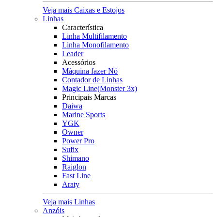
Veja mais Caixas e Estojos
Linhas
Característica
Linha Multifilamento
Linha Monofilamento
Leader
Acessórios
Máquina fazer Nó
Contador de Linhas
Magic Line(Monster 3x)
Principais Marcas
Daiwa
Marine Sports
YGK
Owner
Power Pro
Sufix
Shimano
Raiglon
Fast Line
Araty
Veja mais Linhas
Anzóis