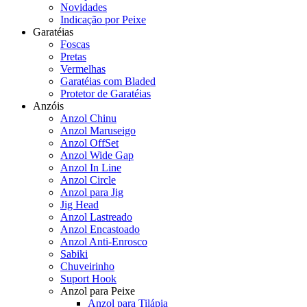
Novidades
Indicação por Peixe
Garatéias
Foscas
Pretas
Vermelhas
Garatéias com Bladed
Protetor de Garatéias
Anzóis
Anzol Chinu
Anzol Maruseigo
Anzol OffSet
Anzol Wide Gap
Anzol In Line
Anzol Circle
Anzol para Jig
Jig Head
Anzol Lastreado
Anzol Encastoado
Anzol Anti-Enrosco
Sabiki
Chuveirinho
Suport Hook
Anzol para Peixe
Anzol para Tilápia