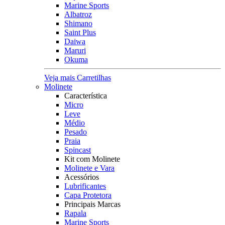
Marine Sports
Albatroz
Shimano
Saint Plus
Daiwa
Maruri
Okuma
Veja mais Carretilhas
Molinete
Característica
Micro
Leve
Médio
Pesado
Praia
Spincast
Kit com Molinete
Molinete e Vara
Acessórios
Lubrificantes
Capa Protetora
Principais Marcas
Rapala
Marine Sports