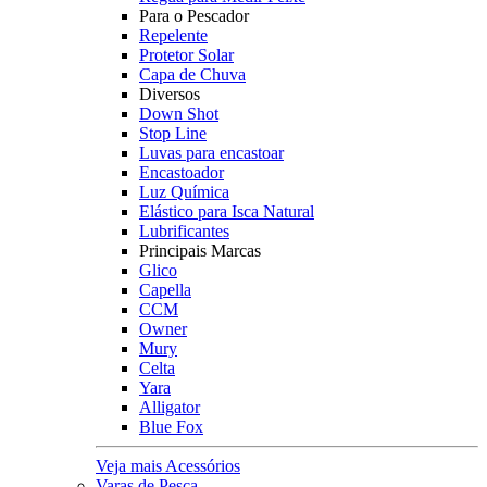
Para o Pescador
Repelente
Protetor Solar
Capa de Chuva
Diversos
Down Shot
Stop Line
Luvas para encastoar
Encastoador
Luz Química
Elástico para Isca Natural
Lubrificantes
Principais Marcas
Glico
Capella
CCM
Owner
Mury
Celta
Yara
Alligator
Blue Fox
Veja mais Acessórios
Varas de Pesca