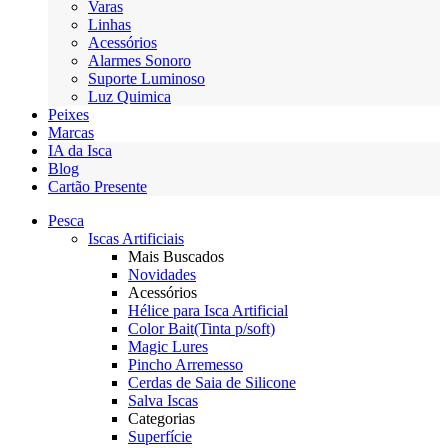
Varas
Linhas
Acessórios
Alarmes Sonoro
Suporte Luminoso
Luz Quimica
Peixes
Marcas
IA da Isca
Blog
Cartão Presente
Pesca
Iscas Artificiais
Mais Buscados
Novidades
Acessórios
Hélice para Isca Artificial
Color Bait(Tinta p/soft)
Magic Lures
Pincho Arremesso
Cerdas de Saia de Silicone
Salva Iscas
Categorias
Superfície