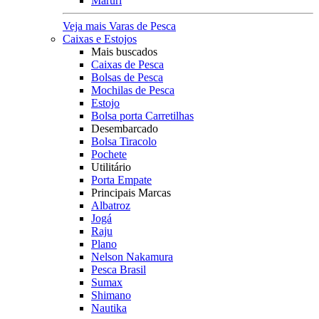
Maruri
Veja mais Varas de Pesca
Caixas e Estojos
Mais buscados
Caixas de Pesca
Bolsas de Pesca
Mochilas de Pesca
Estojo
Bolsa porta Carretilhas
Desembarcado
Bolsa Tiracolo
Pochete
Utilitário
Porta Empate
Principais Marcas
Albatroz
Jogá
Raju
Plano
Nelson Nakamura
Pesca Brasil
Sumax
Shimano
Nautika