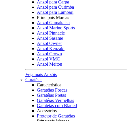
Anzol para Carpa
Anzol para Curimba
Anzol para Lambari
Principais Marcas
Anzol Gamakatsu
Anzol Marine Sports
Anzol Pinnacle
Anzol Sasame
Anzol Owner
Anzol Kenzaki
Anzol Crown
Anzol VMC
Anzol Meitou
Veja mais Anzóis
Garatéias
Característica
Garatéias Foscas
Garatéias Pretas
Garatéias Vermelhas
Garatéias com Bladed
Acessórios
Protetor de Garatéias
Principais Marcas
Owner