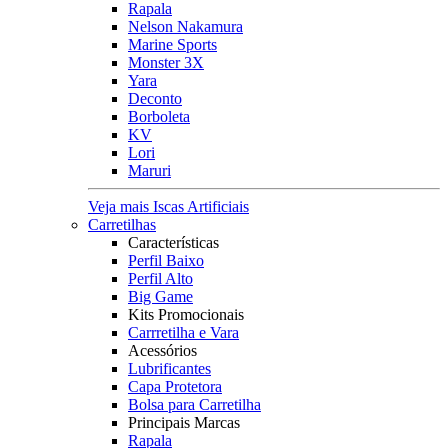
Rapala
Nelson Nakamura
Marine Sports
Monster 3X
Yara
Deconto
Borboleta
KV
Lori
Maruri
Veja mais Iscas Artificiais
Carretilhas
Características
Perfil Baixo
Perfil Alto
Big Game
Kits Promocionais
Carrretilha e Vara
Acessórios
Lubrificantes
Capa Protetora
Bolsa para Carretilha
Principais Marcas
Rapala