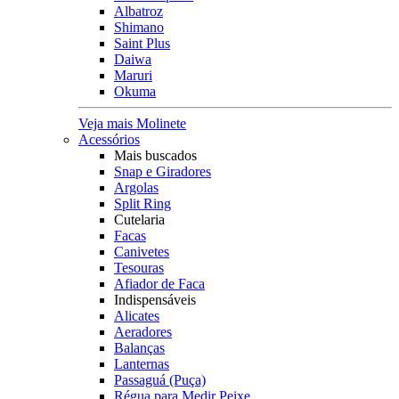
Albatroz
Shimano
Saint Plus
Daiwa
Maruri
Okuma
Veja mais Molinete
Acessórios
Mais buscados
Snap e Giradores
Argolas
Split Ring
Cutelaria
Facas
Canivetes
Tesouras
Afiador de Faca
Indispensáveis
Alicates
Aeradores
Balanças
Lanternas
Passaguá (Puça)
Régua para Medir Peixe