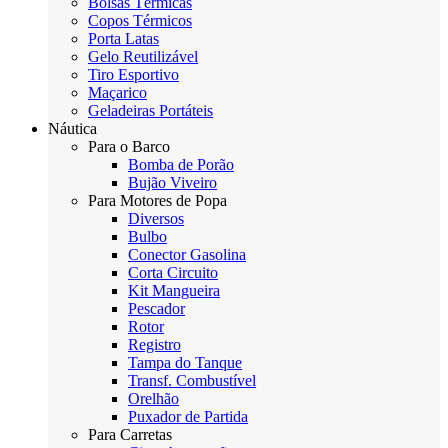
Bolsas Térmicas
Copos Térmicos
Porta Latas
Gelo Reutilizável
Tiro Esportivo
Maçarico
Geladeiras Portáteis
Náutica
Para o Barco
Bomba de Porão
Bujão Viveiro
Para Motores de Popa
Diversos
Bulbo
Conector Gasolina
Corta Circuito
Kit Mangueira
Pescador
Rotor
Registro
Tampa do Tanque
Transf. Combustível
Orelhão
Puxador de Partida
Para Carretas