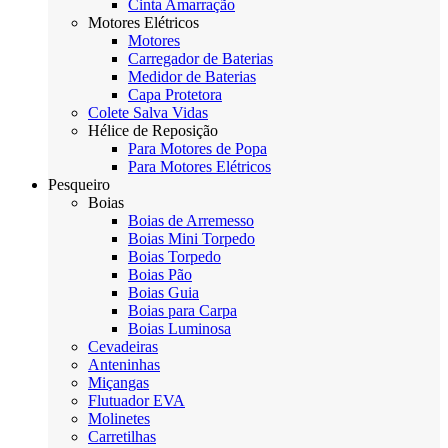
Cinta Amarração
Motores Elétricos
Motores
Carregador de Baterias
Medidor de Baterias
Capa Protetora
Colete Salva Vidas
Hélice de Reposição
Para Motores de Popa
Para Motores Elétricos
Pesqueiro
Boias
Boias de Arremesso
Boias Mini Torpedo
Boias Torpedo
Boias Pão
Boias Guia
Boias para Carpa
Boias Luminosa
Cevadeiras
Anteninhas
Miçangas
Flutuador EVA
Molinetes
Carretilhas