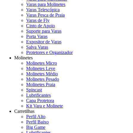
Varas para Molinetes
Varas Telescópica
Varas Pesca de Praia
Varas de Fly
Cinto de Apoio
Suporte para Varas
Porta Varas
Expositor de Varas
Salva Varas
Protetores e Organizador
Molinetes
Molinetes Micro
Molinetes Leve
Molinetes Médio
Molinetes Pesado
Molinetes Praia
Spincast
Lubrificantes
Capa Protetora
Kit Vara e Molinete
Carretilhas
Perfil Alto
Perfil Baixo
Big Game
Lubrificantes