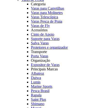
Categoria
Varas para Carretilhas
Varas para Molinetes
Varas Telescópica
Varas Pesca de Praia
Varas de Fly
Acessórios
Cinto de Apoio
Suporte para Varas
Salva Varas
Protetores e organizador
Transporte
Porta Varas
Organização
Expositor de Varas
Principais Marcas
Albatroz
Daiwa
Lumis
Marine Sports
Pesca Brasil
Rapala
Saint Plus
Shimano