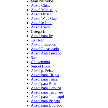
Mais buscados
Anzol Chinu
Anzol Maruseigo
Anzol Offset
Anzol Wide Gap
Anzol in Line
Anzol Circle
Categoria
Anzol para Jig
Jig Head
Anzol Lastreado
Anzol Encastoado
Anzol Anti Enrosco
Sabiki
Chuveirinho
Suport Hook
Anzol p/ Peixe
Anzol para Tilapia
Anzol para Traira
Anzol para Pacu
Anzol para Corvina
Anzol para Tucunare
Anzol para Tambaqui
Anzol para Piapara
Anzol para Dourado