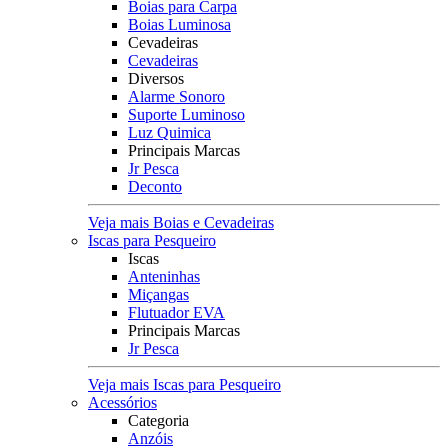
Boias para Carpa
Boias Luminosa
Cevadeiras
Cevadeiras
Diversos
Alarme Sonoro
Suporte Luminoso
Luz Quimica
Principais Marcas
Jr Pesca
Deconto
Veja mais Boias e Cevadeiras
Iscas para Pesqueiro
Iscas
Anteninhas
Miçangas
Flutuador EVA
Principais Marcas
Jr Pesca
Veja mais Iscas para Pesqueiro
Acessórios
Categoria
Anzóis