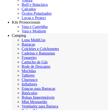
Viseira
Buff e Balaclava
Calçados
Óculos Polarizados
Luvas e Protect
Kits Promocionais
Vara e Carretilha
Vara e Molinete
Camping
Lona MultiUso
Barracas
Colchões e Colchonetes
Cadeiras e Banquetas
Fogareiro
Cartucho de Gás
Rede de Descanso
Mochilas
Talheres
Churrasco
Infladores
Estacas para Barracas
Binóculos
Bolsas Impermeáveis
Mini Mosquetão
Ventilador para Barraca