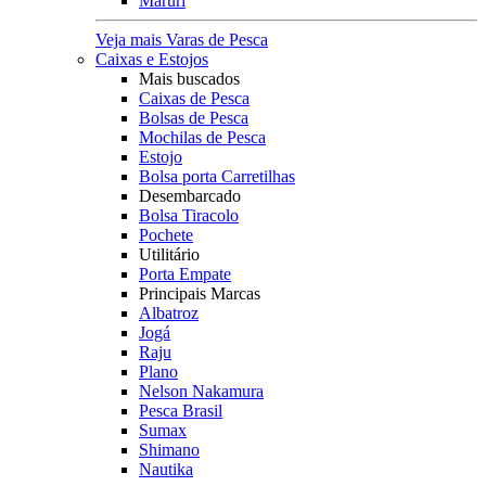
Maruri
Veja mais Varas de Pesca
Caixas e Estojos
Mais buscados
Caixas de Pesca
Bolsas de Pesca
Mochilas de Pesca
Estojo
Bolsa porta Carretilhas
Desembarcado
Bolsa Tiracolo
Pochete
Utilitário
Porta Empate
Principais Marcas
Albatroz
Jogá
Raju
Plano
Nelson Nakamura
Pesca Brasil
Sumax
Shimano
Nautika