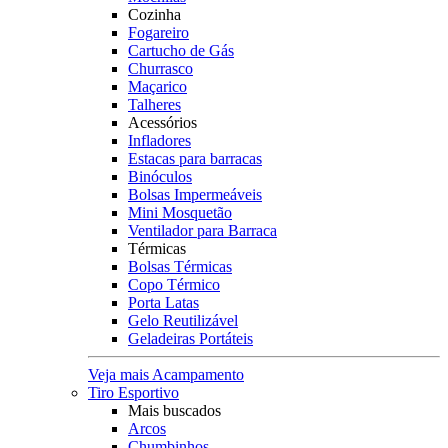
Cozinha
Fogareiro
Cartucho de Gás
Churrasco
Maçarico
Talheres
Acessórios
Infladores
Estacas para barracas
Binóculos
Bolsas Impermeáveis
Mini Mosquetão
Ventilador para Barraca
Térmicas
Bolsas Térmicas
Copo Térmico
Porta Latas
Gelo Reutilizável
Geladeiras Portáteis
Veja mais Acampamento
Tiro Esportivo
Mais buscados
Arcos
Chumbinhos