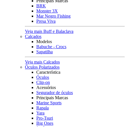
Principais Marcas
BRK
Monster 3X
Mar Negro Fishing
Presa Viva
Veja mais Buff e Balaclava
Calçados
Modelos
Babuche - Crocs
Sapatilha
Veja mais Calçados
Óculos Polarizados
Característica
Óculos
Clip-on
Acessórios
Segurador de óculos
Principais Marcas
Marine Sports
Rapala
Yara
Pro-Tsuri
Big Ones