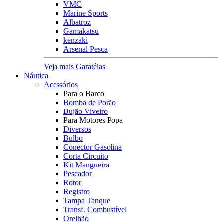
VMC
Marine Sports
Albatroz
Gamakatsu
kenzaki
Arsenal Pesca
Veja mais Garatéias
Náutica
Acessórios
Para o Barco
Bomba de Porão
Bujão Viveiro
Para Motores Popa
Diversos
Bulbo
Conector Gasolina
Corta Circuito
Kit Mangueira
Pescador
Rotor
Registro
Tampa Tanque
Transf. Combustível
Orelhão