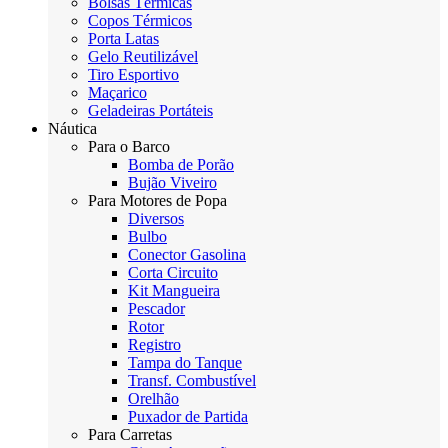
Bolsas Térmicas
Copos Térmicos
Porta Latas
Gelo Reutilizável
Tiro Esportivo
Maçarico
Geladeiras Portáteis
Náutica
Para o Barco
Bomba de Porão
Bujão Viveiro
Para Motores de Popa
Diversos
Bulbo
Conector Gasolina
Corta Circuito
Kit Mangueira
Pescador
Rotor
Registro
Tampa do Tanque
Transf. Combustível
Orelhão
Puxador de Partida
Para Carretas