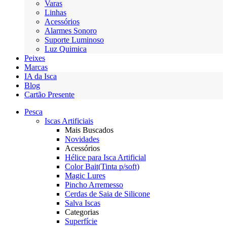
Varas
Linhas
Acessórios
Alarmes Sonoro
Suporte Luminoso
Luz Quimica
Peixes
Marcas
IA da Isca
Blog
Cartão Presente
Pesca
Iscas Artificiais
Mais Buscados
Novidades
Acessórios
Hélice para Isca Artificial
Color Bait(Tinta p/soft)
Magic Lures
Pincho Arremesso
Cerdas de Saia de Silicone
Salva Iscas
Categorias
Superfície