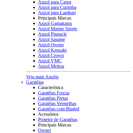
Anzol para Carpa
Anzol para Curimba
Anzol para Lambari
Principais Marcas
Anzol Gamakatsu
Anzol Marine Sports
Anzol Pinnacle
Anzol Sasame
Anzol Owner
Anzol Kenzaki
Anzol Crown
Anzol VMC
Anzol Meitou
Veja mais Anzóis
Garatéias
Característica
Garatéias Foscas
Garatéias Pretas
Garatéias Vermelhas
Garatéias com Bladed
Acessórios
Protetor de Garatéias
Principais Marcas
Owner