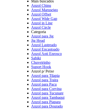
Mais buscados
Anzol Chinu
Anzol Maruseigo
Anzol Offset
Anzol Wide Gap
Anzol in Line
Anzol Circle
Categoria
Anzol para Jig
Jig Head
Anzol Lastreado
Anzol Encastoado
Anzol Anti Enrosco
Sabiki
Chuveirinho
Suport Hook
Anzol p/ Peixe
Anzol para Tilapia
Anzol para Traira
Anzol para Pacu
Anzol para Corvina
Anzol para Tucunare
Anzol para Tambaqui
Anzol para Piapara
Anzol para Dourado