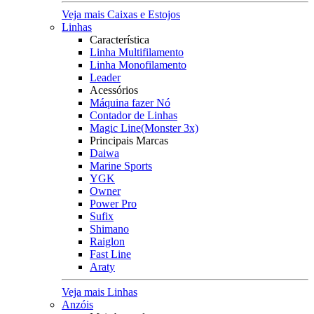
Veja mais Caixas e Estojos
Linhas
Característica
Linha Multifilamento
Linha Monofilamento
Leader
Acessórios
Máquina fazer Nó
Contador de Linhas
Magic Line(Monster 3x)
Principais Marcas
Daiwa
Marine Sports
YGK
Owner
Power Pro
Sufix
Shimano
Raiglon
Fast Line
Araty
Veja mais Linhas
Anzóis