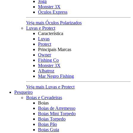
Jogá
Monster 3X
Óculos Express
Veja mais Óculos Polarizados
Luvas e Protect
Característica
Luvas
Protect
Principais Marcas
Owner
Fishing Co
Monster 3X
Albatroz
Mar Negro Fishing
Veja mais Luvas e Protect
Pesqueiro
Boias e Cevadeiras
Boias
Boias de Arremesso
Boias Mini Torpedo
Boias Torpedo
Boias Pão
Boias Guia