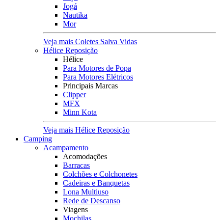
Jogá
Nautika
Mor
Veja mais Coletes Salva Vidas
Hélice Reposição
Hélice
Para Motores de Popa
Para Motores Elétricos
Principais Marcas
Clipper
MFX
Minn Kota
Veja mais Hélice Reposição
Camping
Acampamento
Acomodações
Barracas
Colchões e Colchonetes
Cadeiras e Banquetas
Lona Multiuso
Rede de Descanso
Viagens
Mochilas