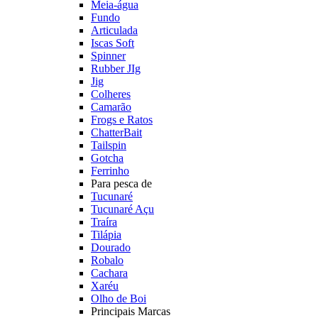
Meia-água
Fundo
Articulada
Iscas Soft
Spinner
Rubber JIg
Jig
Colheres
Camarão
Frogs e Ratos
ChatterBait
Tailspin
Gotcha
Ferrinho
Para pesca de
Tucunaré
Tucunaré Açu
Traíra
Tilápia
Dourado
Robalo
Cachara
Xaréu
Olho de Boi
Principais Marcas