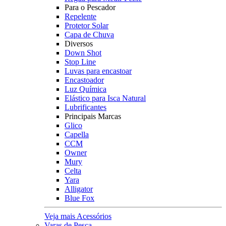
Para o Pescador
Repelente
Protetor Solar
Capa de Chuva
Diversos
Down Shot
Stop Line
Luvas para encastoar
Encastoador
Luz Química
Elástico para Isca Natural
Lubrificantes
Principais Marcas
Glico
Capella
CCM
Owner
Mury
Celta
Yara
Alligator
Blue Fox
Veja mais Acessórios
Varas de Pesca