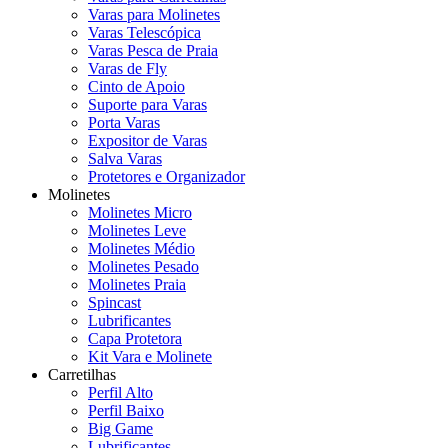
Varas para Molinetes
Varas Telescópica
Varas Pesca de Praia
Varas de Fly
Cinto de Apoio
Suporte para Varas
Porta Varas
Expositor de Varas
Salva Varas
Protetores e Organizador
Molinetes
Molinetes Micro
Molinetes Leve
Molinetes Médio
Molinetes Pesado
Molinetes Praia
Spincast
Lubrificantes
Capa Protetora
Kit Vara e Molinete
Carretilhas
Perfil Alto
Perfil Baixo
Big Game
Lubrificantes