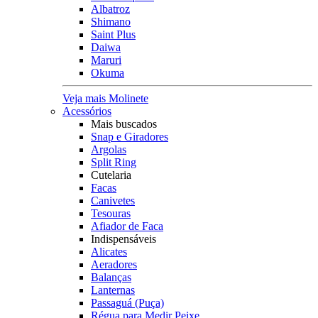
Albatroz
Shimano
Saint Plus
Daiwa
Maruri
Okuma
Veja mais Molinete
Acessórios
Mais buscados
Snap e Giradores
Argolas
Split Ring
Cutelaria
Facas
Canivetes
Tesouras
Afiador de Faca
Indispensáveis
Alicates
Aeradores
Balanças
Lanternas
Passaguá (Puça)
Régua para Medir Peixe