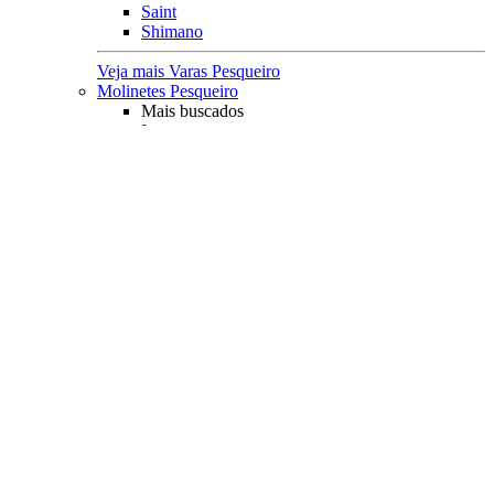
Saint
Shimano
Veja mais Varas Pesqueiro
Molinetes Pesqueiro
Mais buscados
Leve
Médio
Pesado
kit
Molinete e Vara
Acessórios
Lubrificantes
Capa Protetora
Principais Marcas
Rapala
Marine Sports
Albatroz
Daiwa
Saint Plus
Shimano
Veja mais Molinetes Pesqueiro
Carretilhas Pesqueiro
Característica