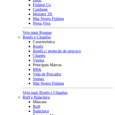
BRK
Fishing Co
Cardume
Monster 3X
Mar Negro Fishing
Presa Viva
Veja mais Roupas
Bonés e Chapéus
Característica
Bonés
Bonés c/ proteção de pescoço
Chapéu
Viseira
Principais Marcas
BRK
Vida de Pescador
Sumax
Mar Negro Fishing
Veja mais Bonés e Chapéus
Buff e Balaclava
Máscara
Buff
Balaclava