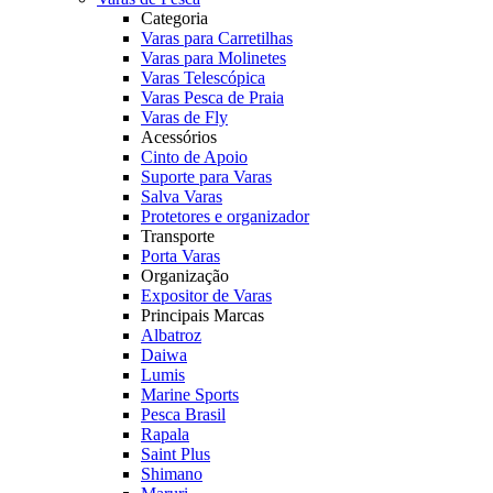
Categoria
Varas para Carretilhas
Varas para Molinetes
Varas Telescópica
Varas Pesca de Praia
Varas de Fly
Acessórios
Cinto de Apoio
Suporte para Varas
Salva Varas
Protetores e organizador
Transporte
Porta Varas
Organização
Expositor de Varas
Principais Marcas
Albatroz
Daiwa
Lumis
Marine Sports
Pesca Brasil
Rapala
Saint Plus
Shimano