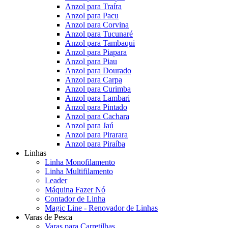
Anzol para Traíra
Anzol para Pacu
Anzol para Corvina
Anzol para Tucunaré
Anzol para Tambaqui
Anzol para Piapara
Anzol para Piau
Anzol para Dourado
Anzol para Carpa
Anzol para Curimba
Anzol para Lambari
Anzol para Pintado
Anzol para Cachara
Anzol para Jaú
Anzol para Pirarara
Anzol para Piraíba
Linhas
Linha Monofilamento
Linha Multifilamento
Leader
Máquina Fazer Nó
Contador de Linha
Magic Line - Renovador de Linhas
Varas de Pesca
Varas para Carretilhas