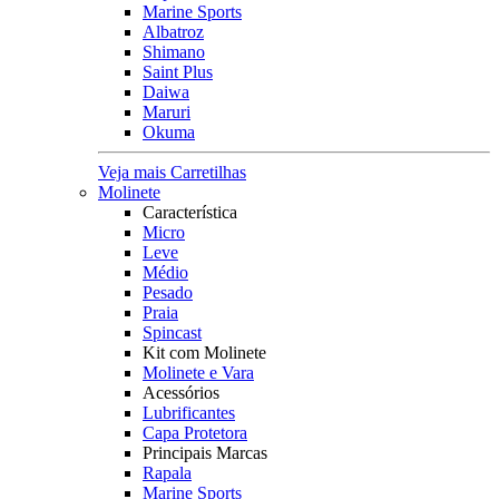
Marine Sports
Albatroz
Shimano
Saint Plus
Daiwa
Maruri
Okuma
Veja mais Carretilhas
Molinete
Característica
Micro
Leve
Médio
Pesado
Praia
Spincast
Kit com Molinete
Molinete e Vara
Acessórios
Lubrificantes
Capa Protetora
Principais Marcas
Rapala
Marine Sports