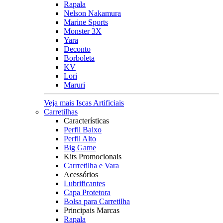
Rapala
Nelson Nakamura
Marine Sports
Monster 3X
Yara
Deconto
Borboleta
KV
Lori
Maruri
Veja mais Iscas Artificiais
Carretilhas
Características
Perfil Baixo
Perfil Alto
Big Game
Kits Promocionais
Carrretilha e Vara
Acessórios
Lubrificantes
Capa Protetora
Bolsa para Carretilha
Principais Marcas
Rapala