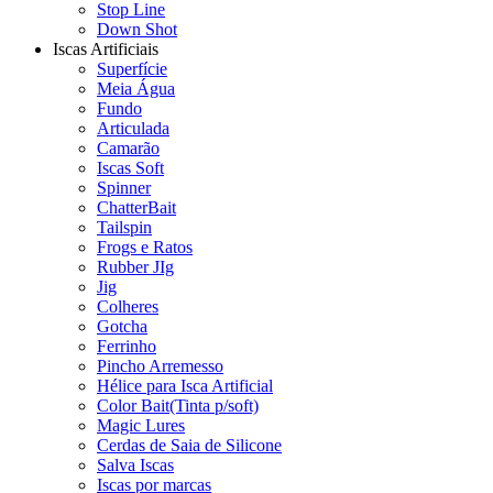
Stop Line
Down Shot
Iscas Artificiais
Superfície
Meia Água
Fundo
Articulada
Camarão
Iscas Soft
Spinner
ChatterBait
Tailspin
Frogs e Ratos
Rubber JIg
Jig
Colheres
Gotcha
Ferrinho
Pincho Arremesso
Hélice para Isca Artificial
Color Bait(Tinta p/soft)
Magic Lures
Cerdas de Saia de Silicone
Salva Iscas
Iscas por marcas