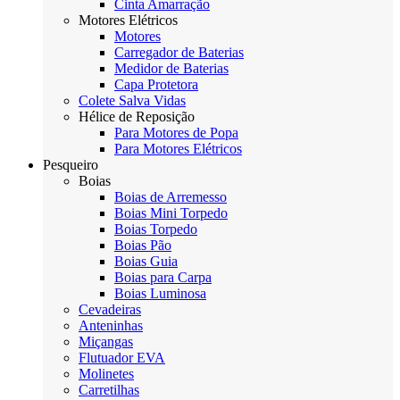
Cinta Amarração
Motores Elétricos
Motores
Carregador de Baterias
Medidor de Baterias
Capa Protetora
Colete Salva Vidas
Hélice de Reposição
Para Motores de Popa
Para Motores Elétricos
Pesqueiro
Boias
Boias de Arremesso
Boias Mini Torpedo
Boias Torpedo
Boias Pão
Boias Guia
Boias para Carpa
Boias Luminosa
Cevadeiras
Anteninhas
Miçangas
Flutuador EVA
Molinetes
Carretilhas