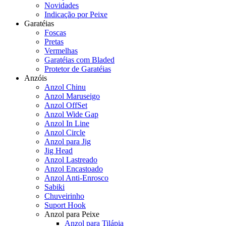
Novidades
Indicação por Peixe
Garatéias
Foscas
Pretas
Vermelhas
Garatéias com Bladed
Protetor de Garatéias
Anzóis
Anzol Chinu
Anzol Maruseigo
Anzol OffSet
Anzol Wide Gap
Anzol In Line
Anzol Circle
Anzol para Jig
Jig Head
Anzol Lastreado
Anzol Encastoado
Anzol Anti-Enrosco
Sabiki
Chuveirinho
Suport Hook
Anzol para Peixe
Anzol para Tilápia