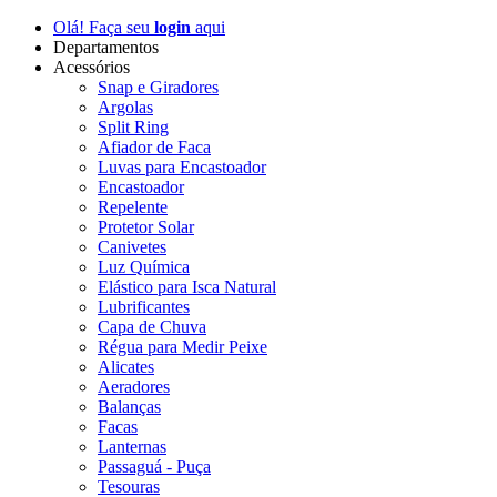
Olá! Faça seu
login
aqui
Departamentos
Acessórios
Snap e Giradores
Argolas
Split Ring
Afiador de Faca
Luvas para Encastoador
Encastoador
Repelente
Protetor Solar
Canivetes
Luz Química
Elástico para Isca Natural
Lubrificantes
Capa de Chuva
Régua para Medir Peixe
Alicates
Aeradores
Balanças
Facas
Lanternas
Passaguá - Puça
Tesouras