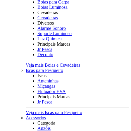
Boias para Carpa
Boias Luminosa
Cevadeiras
Cevadeiras
Diversos
Alarme Sonoro
Suporte Luminoso
Luz Quimica
Principais Marcas
Jr Pesca
Deconto
Veja mais Boias e Cevadeiras
Iscas para Pesqueiro
Iscas
Anteninhas
Miçangas
Flutuador EVA
Principais Marcas
Jr Pesca
Veja mais Iscas para Pesqueiro
Acessórios
Categoria
Anzóis