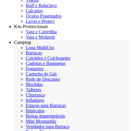
Viseira
Buff e Balaclava
Calçados
Óculos Polarizados
Luvas e Protect
Kits Promocionais
Vara e Carretilha
Vara e Molinete
Camping
Lona MultiUso
Barracas
Colchões e Colchonetes
Cadeiras e Banquetas
Fogareiro
Cartucho de Gás
Rede de Descanso
Mochilas
Talheres
Churrasco
Infladores
Estacas para Barracas
Binóculos
Bolsas Impermeáveis
Mini Mosquetão
Ventilador para Barraca