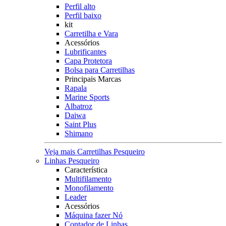
Perfil alto
Perfil baixo
kit
Carretilha e Vara
Acessórios
Lubrificantes
Capa Protetora
Bolsa para Carretilhas
Principais Marcas
Rapala
Marine Sports
Albatroz
Daiwa
Saint Plus
Shimano
Veja mais Carretilhas Pesqueiro
Linhas Pesqueiro
Característica
Multifilamento
Monofilamento
Leader
Acessórios
Máquina fazer Nó
Contador de Linhas