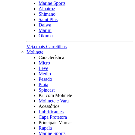
Marine Sports
Albatroz
Shimano
Saint Plus
Daiwa
Maruri
Okuma
Veja mais Carretilhas
Molinete
Característica
Micro
Leve
Médio
Pesado
Praia
Spincast
Kit com Molinete
Molinete e Vara
Acessórios
Lubrificantes
Capa Protetora
Principais Marcas
Rapala
Marine Sports