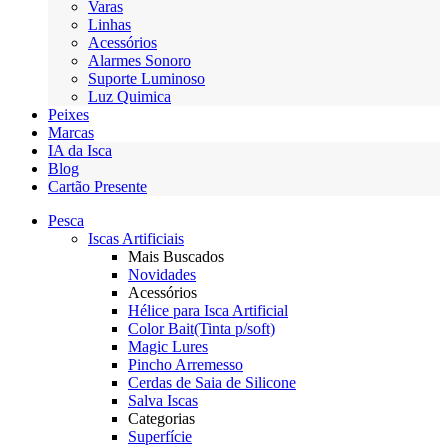
Varas
Linhas
Acessórios
Alarmes Sonoro
Suporte Luminoso
Luz Quimica
Peixes
Marcas
IA da Isca
Blog
Cartão Presente
Pesca
Iscas Artificiais
Mais Buscados
Novidades
Acessórios
Hélice para Isca Artificial
Color Bait(Tinta p/soft)
Magic Lures
Pincho Arremesso
Cerdas de Saia de Silicone
Salva Iscas
Categorias
Superfície