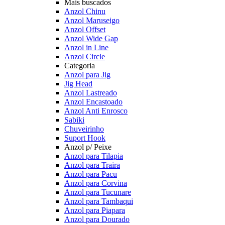
Mais buscados
Anzol Chinu
Anzol Maruseigo
Anzol Offset
Anzol Wide Gap
Anzol in Line
Anzol Circle
Categoria
Anzol para Jig
Jig Head
Anzol Lastreado
Anzol Encastoado
Anzol Anti Enrosco
Sabiki
Chuveirinho
Suport Hook
Anzol p/ Peixe
Anzol para Tilapia
Anzol para Traira
Anzol para Pacu
Anzol para Corvina
Anzol para Tucunare
Anzol para Tambaqui
Anzol para Piapara
Anzol para Dourado