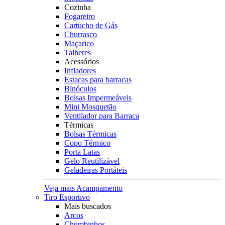
Cozinha
Fogareiro
Cartucho de Gás
Churrasco
Maçarico
Talheres
Acessórios
Infladores
Estacas para barracas
Binóculos
Bolsas Impermeáveis
Mini Mosquetão
Ventilador para Barraca
Térmicas
Bolsas Térmicas
Copo Térmico
Porta Latas
Gelo Reutilizável
Geladeiras Portáteis
Veja mais Acampamento
Tiro Esportivo
Mais buscados
Arcos
Chumbinhos