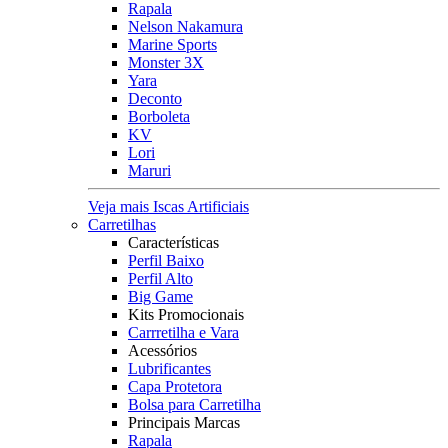
Rapala
Nelson Nakamura
Marine Sports
Monster 3X
Yara
Deconto
Borboleta
KV
Lori
Maruri
Veja mais Iscas Artificiais
Carretilhas
Características
Perfil Baixo
Perfil Alto
Big Game
Kits Promocionais
Carrretilha e Vara
Acessórios
Lubrificantes
Capa Protetora
Bolsa para Carretilha
Principais Marcas
Rapala