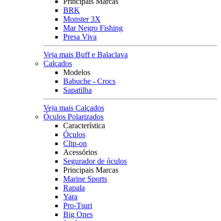
Principais Marcas
BRK
Monster 3X
Mar Negro Fishing
Presa Viva
Veja mais Buff e Balaclava
Calçados
Modelos
Babuche - Crocs
Sapatilha
Veja mais Calçados
Óculos Polarizados
Característica
Óculos
Clip-on
Acessórios
Segurador de óculos
Principais Marcas
Marine Sports
Rapala
Yara
Pro-Tsuri
Big Ones