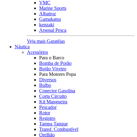
VMC
Marine Sports
Albatroz
Gamakatsu
kenzaki
Arsenal Pesca
Veja mais Garatéias
Náutica
Acessórios
Para o Barco
Bomba de Porão
Bujão Viveiro
Para Motores Popa
Diversos
Bulbo
Conector Gasolina
Corta Circuito
Kit Mangueira
Pescador
Rotor
Registro
Tampa Tanque
Transf. Combustível
Orelhão