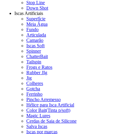
Stop Line
Down Shot
Iscas Artificiais
Superfície
Meia Água
Fundo
Articulada
Camarão
Iscas Soft
Spinner
ChatterBait
Tailspin
Frogs e Ratos
Rubber JIg
Jig
Colheres
Gotcha
Ferrinho
Pincho Arremesso
Hélice para Isca Artificial
Color Bait(Tinta p/soft)
Magic Lures
Cerdas de Saia de Silicone
Salva Iscas
Iscas por marcas