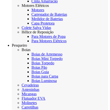
Cinta Amarração
Motores Elétricos
Motores
Carregador de Baterias
Medidor de Baterias
Capa Protetora
Colete Salva Vidas
Hélice de Reposição
Para Motores de Popa
Para Motores Elétricos
Pesqueiro
Boias
Boias de Arremesso
Boias Mini Torpedo
Boias Torpedo
Boias Pão
Boias Guia
Boias para Carpa
Boias Luminosa
Cevadeiras
Anteninhas
Miçangas
Flutuador EVA
Molinetes
Carretilhas