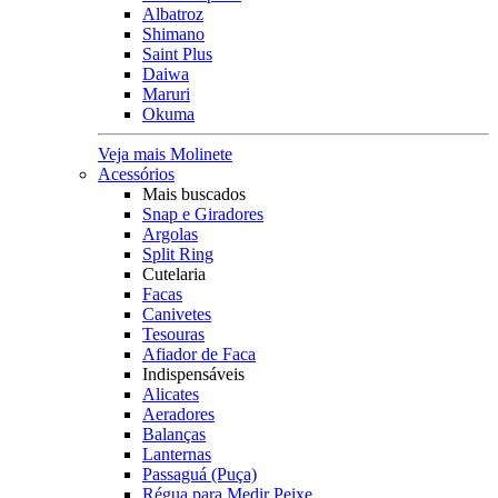
Albatroz
Shimano
Saint Plus
Daiwa
Maruri
Okuma
Veja mais Molinete
Acessórios
Mais buscados
Snap e Giradores
Argolas
Split Ring
Cutelaria
Facas
Canivetes
Tesouras
Afiador de Faca
Indispensáveis
Alicates
Aeradores
Balanças
Lanternas
Passaguá (Puça)
Régua para Medir Peixe