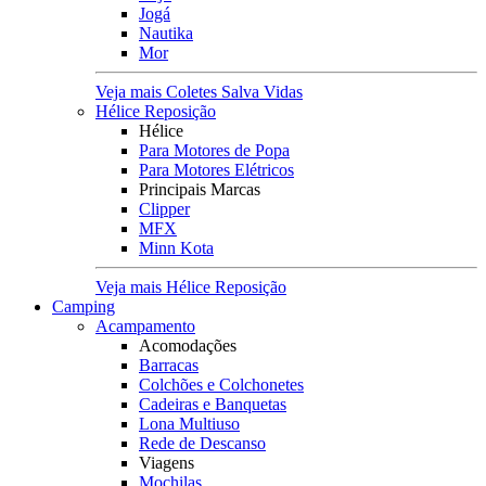
Jogá
Nautika
Mor
Veja mais Coletes Salva Vidas
Hélice Reposição
Hélice
Para Motores de Popa
Para Motores Elétricos
Principais Marcas
Clipper
MFX
Minn Kota
Veja mais Hélice Reposição
Camping
Acampamento
Acomodações
Barracas
Colchões e Colchonetes
Cadeiras e Banquetas
Lona Multiuso
Rede de Descanso
Viagens
Mochilas