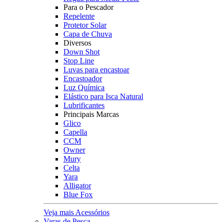
Para o Pescador
Repelente
Protetor Solar
Capa de Chuva
Diversos
Down Shot
Stop Line
Luvas para encastoar
Encastoador
Luz Química
Elástico para Isca Natural
Lubrificantes
Principais Marcas
Glico
Capella
CCM
Owner
Mury
Celta
Yara
Alligator
Blue Fox
Veja mais Acessórios
Varas de Pesca