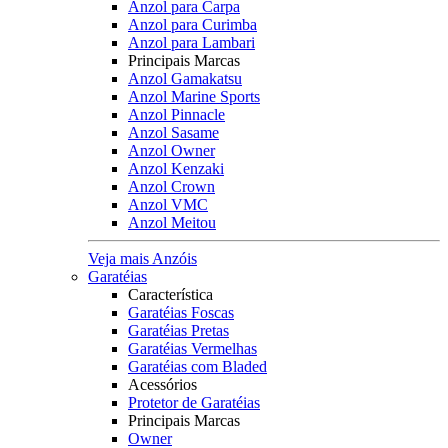
Anzol para Carpa
Anzol para Curimba
Anzol para Lambari
Principais Marcas
Anzol Gamakatsu
Anzol Marine Sports
Anzol Pinnacle
Anzol Sasame
Anzol Owner
Anzol Kenzaki
Anzol Crown
Anzol VMC
Anzol Meitou
Veja mais Anzóis
Garatéias
Característica
Garatéias Foscas
Garatéias Pretas
Garatéias Vermelhas
Garatéias com Bladed
Acessórios
Protetor de Garatéias
Principais Marcas
Owner