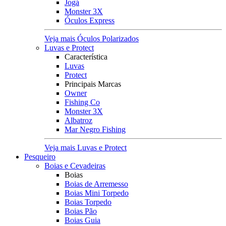
Jogá
Monster 3X
Óculos Express
Veja mais Óculos Polarizados
Luvas e Protect
Característica
Luvas
Protect
Principais Marcas
Owner
Fishing Co
Monster 3X
Albatroz
Mar Negro Fishing
Veja mais Luvas e Protect
Pesqueiro
Boias e Cevadeiras
Boias
Boias de Arremesso
Boias Mini Torpedo
Boias Torpedo
Boias Pão
Boias Guia