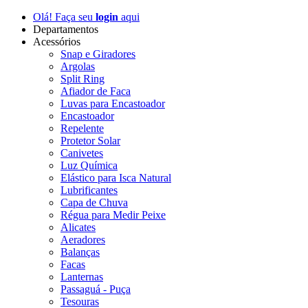
Olá! Faça seu
login
aqui
Departamentos
Acessórios
Snap e Giradores
Argolas
Split Ring
Afiador de Faca
Luvas para Encastoador
Encastoador
Repelente
Protetor Solar
Canivetes
Luz Química
Elástico para Isca Natural
Lubrificantes
Capa de Chuva
Régua para Medir Peixe
Alicates
Aeradores
Balanças
Facas
Lanternas
Passaguá - Puça
Tesouras