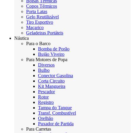
Bolsas Térmicas
Copos Térmicos
Porta Latas
Gelo Reutilizável
Tiro Esportivo
Maçarico
Geladeiras Portáteis
Náutica
Para o Barco
Bomba de Porão
Bujão Viveiro
Para Motores de Popa
Diversos
Bulbo
Conector Gasolina
Corta Circuito
Kit Mangueira
Pescador
Rotor
Registro
Tampa do Tanque
Transf. Combustível
Orelhão
Puxador de Partida
Para Carretas