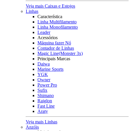
Veja mais Caixas e Estojos
Linhas
Característica
Linha Multifilamento
Linha Monofilamento
Leader
Acessórios
Máquina fazer Nó
Contador de Linhas
Magic Line(Monster 3x)
Principais Marcas
Daiwa
Marine Sports
YGK
Owner
Power Pro
Sufix
Shimano
Raiglon
Fast Line
Araty
Veja mais Linhas
Anzóis