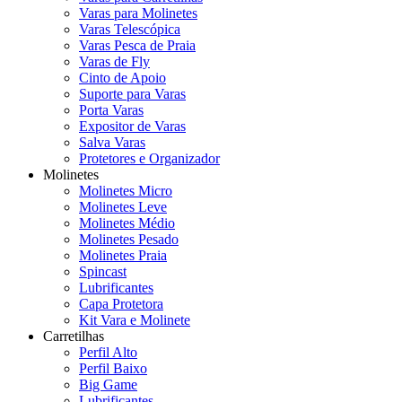
Varas para Molinetes
Varas Telescópica
Varas Pesca de Praia
Varas de Fly
Cinto de Apoio
Suporte para Varas
Porta Varas
Expositor de Varas
Salva Varas
Protetores e Organizador
Molinetes
Molinetes Micro
Molinetes Leve
Molinetes Médio
Molinetes Pesado
Molinetes Praia
Spincast
Lubrificantes
Capa Protetora
Kit Vara e Molinete
Carretilhas
Perfil Alto
Perfil Baixo
Big Game
Lubrificantes