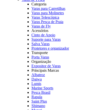
Categoria
Varas para Carretilhas
Varas para Molinetes
Varas Telescópica
Varas Pesca de Praia
Varas de Fly
Acessórios
Cinto de Apoio
Suporte para Varas
Salva Varas
Protetores e organizador
Transporte
Porta Varas
Organização
Expositor de Varas
Principais Marcas
Albatroz
Daiwa
Lumis
Marine Sports
Pesca Brasil
Rapala
Saint Plus
Shimano