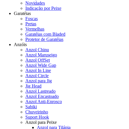
Novidades
Indicação por Peixe
Garatéias
Foscas
Pretas
Vermelhas
Garatéias com Bladed
Protetor de Garatéias
Anzóis
Anzol Chinu
Anzol Maruseigo
Anzol OffSet
Anzol Wide Gap
Anzol In Line
Anzol Circle
Anzol para Jig
Jig Head
Anzol Lastreado
Anzol Encastoado
Anzol Anti-Enrosco
Sabiki
Chuveirinho
Suport Hook
Anzol para Peixe
Anzol para Tilápia