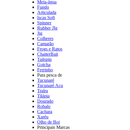
Meia-água
Fundo
Articulada
Iscas Soft
Spinner
Rubber JIg
Jig
Colheres
Camarão
Frogs e Ratos
ChatterBait
Tailspin
Gotcha
Ferrinho
Para pesca de
Tucunaré
Tucunaré Açu
Traíra
Tilápia
Dourado
Robalo
Cachara
Xaréu
Olho de Boi
Principais Marcas