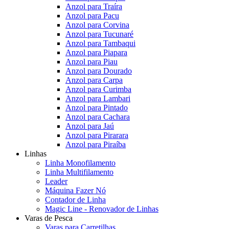
Anzol para Traíra
Anzol para Pacu
Anzol para Corvina
Anzol para Tucunaré
Anzol para Tambaqui
Anzol para Piapara
Anzol para Piau
Anzol para Dourado
Anzol para Carpa
Anzol para Curimba
Anzol para Lambari
Anzol para Pintado
Anzol para Cachara
Anzol para Jaú
Anzol para Pirarara
Anzol para Piraíba
Linhas
Linha Monofilamento
Linha Multifilamento
Leader
Máquina Fazer Nó
Contador de Linha
Magic Line - Renovador de Linhas
Varas de Pesca
Varas para Carretilhas