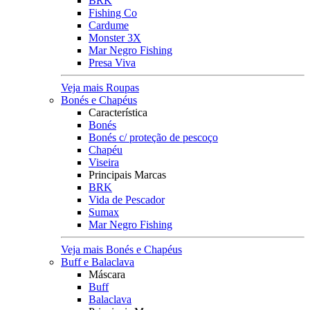
BRK
Fishing Co
Cardume
Monster 3X
Mar Negro Fishing
Presa Viva
Veja mais Roupas
Bonés e Chapéus
Característica
Bonés
Bonés c/ proteção de pescoço
Chapéu
Viseira
Principais Marcas
BRK
Vida de Pescador
Sumax
Mar Negro Fishing
Veja mais Bonés e Chapéus
Buff e Balaclava
Máscara
Buff
Balaclava