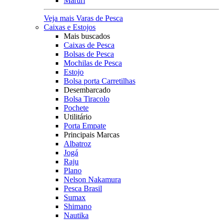
Maruri
Veja mais Varas de Pesca
Caixas e Estojos
Mais buscados
Caixas de Pesca
Bolsas de Pesca
Mochilas de Pesca
Estojo
Bolsa porta Carretilhas
Desembarcado
Bolsa Tiracolo
Pochete
Utilitário
Porta Empate
Principais Marcas
Albatroz
Jogá
Raju
Plano
Nelson Nakamura
Pesca Brasil
Sumax
Shimano
Nautika