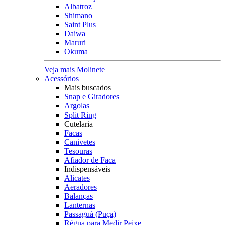
Albatroz
Shimano
Saint Plus
Daiwa
Maruri
Okuma
Veja mais Molinete
Acessórios
Mais buscados
Snap e Giradores
Argolas
Split Ring
Cutelaria
Facas
Canivetes
Tesouras
Afiador de Faca
Indispensáveis
Alicates
Aeradores
Balanças
Lanternas
Passaguá (Puça)
Régua para Medir Peixe