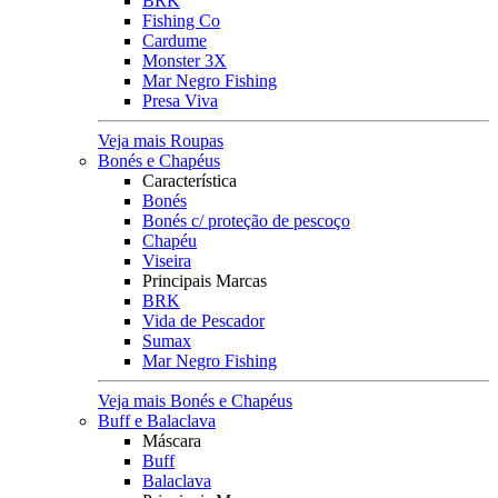
BRK
Fishing Co
Cardume
Monster 3X
Mar Negro Fishing
Presa Viva
Veja mais Roupas
Bonés e Chapéus
Característica
Bonés
Bonés c/ proteção de pescoço
Chapéu
Viseira
Principais Marcas
BRK
Vida de Pescador
Sumax
Mar Negro Fishing
Veja mais Bonés e Chapéus
Buff e Balaclava
Máscara
Buff
Balaclava