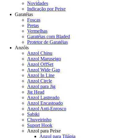
Novidades
Indicação por Peixe
Garatéias
Foscas
Pretas
Vermelhas
Garatéias com Bladed
Protetor de Garatéias
Anzóis
Anzol Chinu
Anzol Maruseigo
Anzol OffSet
Anzol Wide Gap
Anzol In Line
Anzol Circle
Anzol para Jig
Jig Head
Anzol Lastreado
Anzol Encastoado
Anzol Anti-Enrosco
Sabiki
Chuveirinho
Suport Hook
Anzol para Peixe
Anzol para Tilápia