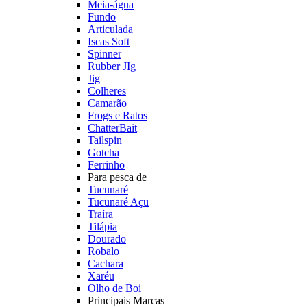
Meia-água
Fundo
Articulada
Iscas Soft
Spinner
Rubber JIg
Jig
Colheres
Camarão
Frogs e Ratos
ChatterBait
Tailspin
Gotcha
Ferrinho
Para pesca de
Tucunaré
Tucunaré Açu
Traíra
Tilápia
Dourado
Robalo
Cachara
Xaréu
Olho de Boi
Principais Marcas