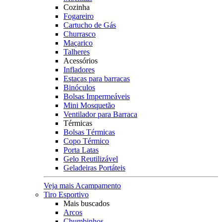
Cozinha
Fogareiro
Cartucho de Gás
Churrasco
Maçarico
Talheres
Acessórios
Infladores
Estacas para barracas
Binóculos
Bolsas Impermeáveis
Mini Mosquetão
Ventilador para Barraca
Térmicas
Bolsas Térmicas
Copo Térmico
Porta Latas
Gelo Reutilizável
Geladeiras Portáteis
Veja mais Acampamento
Tiro Esportivo
Mais buscados
Arcos
Chumbinhos