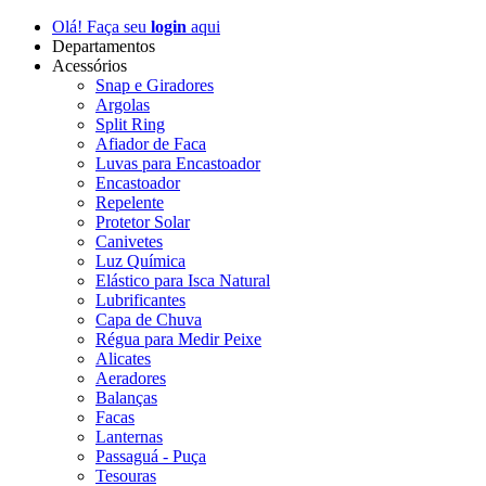
Olá! Faça seu
login
aqui
Departamentos
Acessórios
Snap e Giradores
Argolas
Split Ring
Afiador de Faca
Luvas para Encastoador
Encastoador
Repelente
Protetor Solar
Canivetes
Luz Química
Elástico para Isca Natural
Lubrificantes
Capa de Chuva
Régua para Medir Peixe
Alicates
Aeradores
Balanças
Facas
Lanternas
Passaguá - Puça
Tesouras