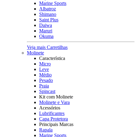
Marine Sports
Albatroz
Shimano
Saint Plus
Daiwa
Maruri
Okuma
Veja mais Carretilhas
Molinete
Característica
Micro
Leve
Médio
Pesado
Praia
Spincast
Kit com Molinete
Molinete e Vara
Acessórios
Lubrificantes
Capa Protetora
Principais Marcas
Rapala
Marine Sports