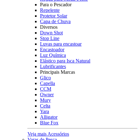
Para o Pescador
Repelente
Protetor Solar
Capa de Chuva
Diversos
Down Shot
Stop Line
Luvas para encastoar
Encastoador
Luz Química
Elástico para Isca Natural
Lubrificantes
Principais Marcas
Glico
Capella
CCM
Owner
Mury
Celta
Yara
Alligator
Blue Fox
Veja mais Acessórios
Varas de Pesca