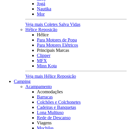
Jogá
Nautika
Mor
Veja mais Coletes Salva Vidas
Hélice Reposição
Hélice
Para Motores de Popa
Para Motores Elétricos
Principais Marcas
Clipper
MFX
Minn Kota
Veja mais Hélice Reposição
Camping
Acampamento
Acomodações
Barracas
Colchões e Colchonetes
Cadeiras e Banquetas
Lona Multiuso
Rede de Descanso
Viagens
Mochilas