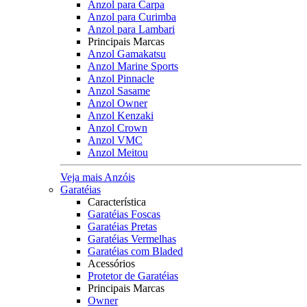
Anzol para Carpa
Anzol para Curimba
Anzol para Lambari
Principais Marcas
Anzol Gamakatsu
Anzol Marine Sports
Anzol Pinnacle
Anzol Sasame
Anzol Owner
Anzol Kenzaki
Anzol Crown
Anzol VMC
Anzol Meitou
Veja mais Anzóis
Garatéias
Característica
Garatéias Foscas
Garatéias Pretas
Garatéias Vermelhas
Garatéias com Bladed
Acessórios
Protetor de Garatéias
Principais Marcas
Owner