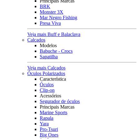
Principais Marcas
BRK
Monster 3X
Mar Negro Fishing
Presa Viva
Veja mais Buff e Balaclava
Calçados
Modelos
Babuche - Crocs
Sapatilha
Veja mais Calçados
Óculos Polarizados
Característica
Óculos
Clip-on
Acessórios
Segurador de óculos
Principais Marcas
Marine Sports
Rapala
Yara
Pro-Tsuri
Big Ones