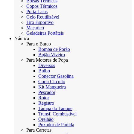
Bolsas Térmicas
Copos Térmicos
Porta Latas
Gelo Reutilizável
Tiro Esportivo
Maçarico
Geladeiras Portáteis
Náutica
Para o Barco
Bomba de Porão
Bujão Viveiro
Para Motores de Popa
Diversos
Bulbo
Conector Gasolina
Corta Circuito
Kit Mangueira
Pescador
Rotor
Registro
Tampa do Tanque
Transf. Combustível
Orelhão
Puxador de Partida
Para Carretas