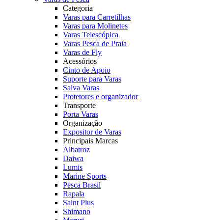
Categoria
Varas para Carretilhas
Varas para Molinetes
Varas Telescópica
Varas Pesca de Praia
Varas de Fly
Acessórios
Cinto de Apoio
Suporte para Varas
Salva Varas
Protetores e organizador
Transporte
Porta Varas
Organização
Expositor de Varas
Principais Marcas
Albatroz
Daiwa
Lumis
Marine Sports
Pesca Brasil
Rapala
Saint Plus
Shimano