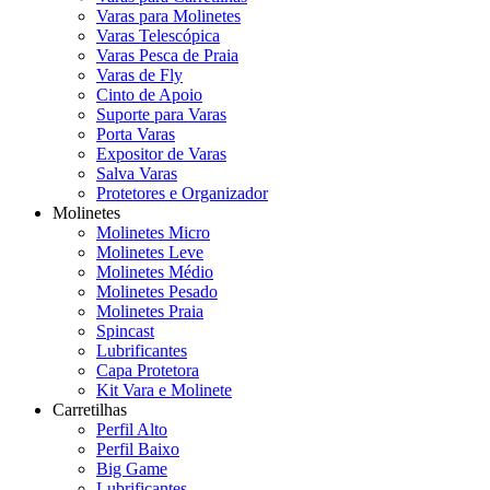
Varas para Molinetes
Varas Telescópica
Varas Pesca de Praia
Varas de Fly
Cinto de Apoio
Suporte para Varas
Porta Varas
Expositor de Varas
Salva Varas
Protetores e Organizador
Molinetes
Molinetes Micro
Molinetes Leve
Molinetes Médio
Molinetes Pesado
Molinetes Praia
Spincast
Lubrificantes
Capa Protetora
Kit Vara e Molinete
Carretilhas
Perfil Alto
Perfil Baixo
Big Game
Lubrificantes