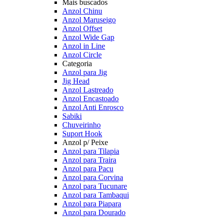
Mais buscados
Anzol Chinu
Anzol Maruseigo
Anzol Offset
Anzol Wide Gap
Anzol in Line
Anzol Circle
Categoria
Anzol para Jig
Jig Head
Anzol Lastreado
Anzol Encastoado
Anzol Anti Enrosco
Sabiki
Chuveirinho
Suport Hook
Anzol p/ Peixe
Anzol para Tilapia
Anzol para Traira
Anzol para Pacu
Anzol para Corvina
Anzol para Tucunare
Anzol para Tambaqui
Anzol para Piapara
Anzol para Dourado