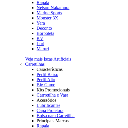
Rapala
Nelson Nakamura
Marine Sports
Monster 3X
Yara
Deconto
Borboleta
KV
Lori
Maruri
Veja mais Iscas Artificiais
Carretilhas
Características
Perfil Baixo
Perfil Alto
Big Game
Kits Promocionais
Carrretilha e Vara
Acessórios
Lubrificantes
Capa Protetora
Bolsa para Carretilha
Principais Marcas
Rapala