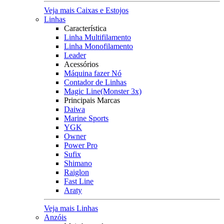
Veja mais Caixas e Estojos
Linhas
Característica
Linha Multifilamento
Linha Monofilamento
Leader
Acessórios
Máquina fazer Nó
Contador de Linhas
Magic Line(Monster 3x)
Principais Marcas
Daiwa
Marine Sports
YGK
Owner
Power Pro
Sufix
Shimano
Raiglon
Fast Line
Araty
Veja mais Linhas
Anzóis