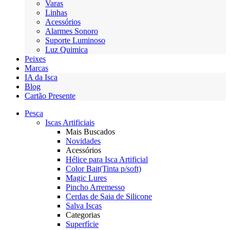
Varas
Linhas
Acessórios
Alarmes Sonoro
Suporte Luminoso
Luz Quimica
Peixes
Marcas
IA da Isca
Blog
Cartão Presente
Pesca
Iscas Artificiais
Mais Buscados
Novidades
Acessórios
Hélice para Isca Artificial
Color Bait(Tinta p/soft)
Magic Lures
Pincho Arremesso
Cerdas de Saia de Silicone
Salva Iscas
Categorias
Superfície