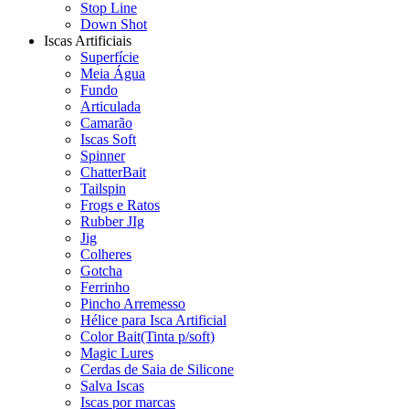
Stop Line
Down Shot
Iscas Artificiais
Superfície
Meia Água
Fundo
Articulada
Camarão
Iscas Soft
Spinner
ChatterBait
Tailspin
Frogs e Ratos
Rubber JIg
Jig
Colheres
Gotcha
Ferrinho
Pincho Arremesso
Hélice para Isca Artificial
Color Bait(Tinta p/soft)
Magic Lures
Cerdas de Saia de Silicone
Salva Iscas
Iscas por marcas