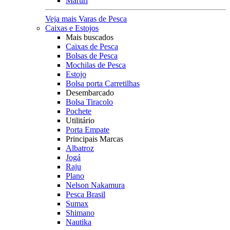
Maruri
Veja mais Varas de Pesca
Caixas e Estojos
Mais buscados
Caixas de Pesca
Bolsas de Pesca
Mochilas de Pesca
Estojo
Bolsa porta Carretilhas
Desembarcado
Bolsa Tiracolo
Pochete
Utilitário
Porta Empate
Principais Marcas
Albatroz
Jogá
Raju
Plano
Nelson Nakamura
Pesca Brasil
Sumax
Shimano
Nautika