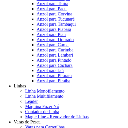
Anzol para Traíra
Anzol para Pacu
Anzol para Corvina
Anzol para Tucunaré
Anzol para Tambaqui
Anzol para Piapara
Anzol para Piau
Anzol para Dourado
Anzol para Carpa
Anzol para Curimba
Anzol para Lambari
Anzol para Pintado
Anzol para Cachara
Anzol para Jaú
Anzol para Pirarara
Anzol para Piraíba
Linhas
Linha Monofilamento
Linha Multifilamento
Leader
Máquina Fazer Nó
Contador de Linha
Magic Line - Renovador de Linhas
Varas de Pesca
Varas para Carretilhas