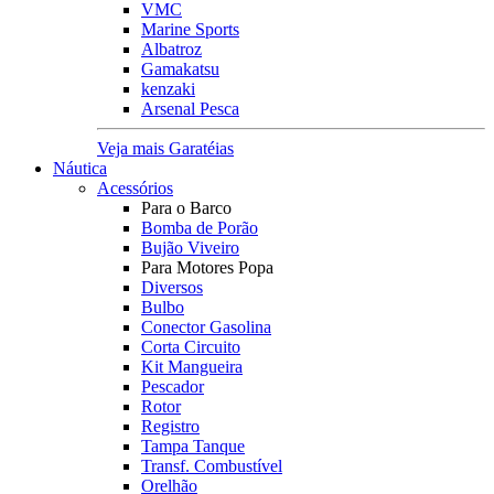
VMC
Marine Sports
Albatroz
Gamakatsu
kenzaki
Arsenal Pesca
Veja mais Garatéias
Náutica
Acessórios
Para o Barco
Bomba de Porão
Bujão Viveiro
Para Motores Popa
Diversos
Bulbo
Conector Gasolina
Corta Circuito
Kit Mangueira
Pescador
Rotor
Registro
Tampa Tanque
Transf. Combustível
Orelhão