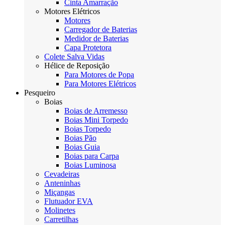
Cinta Amarração
Motores Elétricos
Motores
Carregador de Baterias
Medidor de Baterias
Capa Protetora
Colete Salva Vidas
Hélice de Reposição
Para Motores de Popa
Para Motores Elétricos
Pesqueiro
Boias
Boias de Arremesso
Boias Mini Torpedo
Boias Torpedo
Boias Pão
Boias Guia
Boias para Carpa
Boias Luminosa
Cevadeiras
Anteninhas
Miçangas
Flutuador EVA
Molinetes
Carretilhas