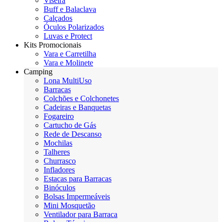
Viseira
Buff e Balaclava
Calçados
Óculos Polarizados
Luvas e Protect
Kits Promocionais
Vara e Carretilha
Vara e Molinete
Camping
Lona MultiUso
Barracas
Colchões e Colchonetes
Cadeiras e Banquetas
Fogareiro
Cartucho de Gás
Rede de Descanso
Mochilas
Talheres
Churrasco
Infladores
Estacas para Barracas
Binóculos
Bolsas Impermeáveis
Mini Mosquetão
Ventilador para Barraca