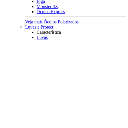
Jogá
Monster 3X
Óculos Express
Veja mais Óculos Polarizados
Luvas e Protect
Característica
Luvas
Protect
Principais Marcas
Owner
Fishing Co
Monster 3X
Albatroz
Mar Negro Fishing
Veja mais Luvas e Protect
Pesqueiro
Boias e Cevadeiras
Boias
Boias de Arremesso
Boias Mini Torpedo
Boias Torpedo
Boias Pão
Boias Guia