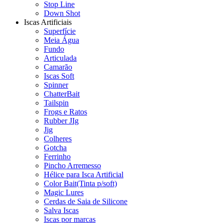
Stop Line
Down Shot
Iscas Artificiais
Superfície
Meia Água
Fundo
Articulada
Camarão
Iscas Soft
Spinner
ChatterBait
Tailspin
Frogs e Ratos
Rubber JIg
Jig
Colheres
Gotcha
Ferrinho
Pincho Arremesso
Hélice para Isca Artificial
Color Bait(Tinta p/soft)
Magic Lures
Cerdas de Saia de Silicone
Salva Iscas
Iscas por marcas