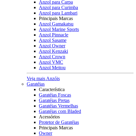
Anzol para Carpa
Anzol para Curimba
Anzol para Lambari
Principais Marcas
Anzol Gamakatsu
Anzol Marine Sports
Anzol Pinnacle
Anzol Sasame
Anzol Owner
Anzol Kenzaki
Anzol Crown
Anzol VMC
Anzol Meitou
Veja mais Anzóis
Garatéias
Característica
Garatéias Foscas
Garatéias Pretas
Garatéias Vermelhas
Garatéias com Bladed
Acessórios
Protetor de Garatéias
Principais Marcas
Owner