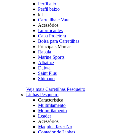
Perfil alto
Perfil baixo
kit
Carretilha e Vara
Acessórios
Lubrificantes
Capa Protetora
Bolsa para Carretilhas
Principais Marcas
Rapala
Marine Sports
Albatroz
Daiwa
Saint Plus
Shimano
Veja mais Carretilhas Pesqueiro
Linhas Pesqueiro
Característica
Multifilamento
Monofilamento
Leader
Acessórios
Máquina fazer Nó
Contador de Linhas