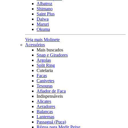
Albatroz
Shimano
Saint Plus
Daiwa
Maruri
Okuma
Veja mais Molinete
Acessórios
Mais buscados
Snap e Giradores
Argolas
Split Ring
Cutelaria
Facas
Canivetes
Tesouras
Afiador de Faca
Indispensáveis
Alicates
Aeradores
Balanças
Lanternas
Passaguá (Puça)
Régua para Medir Peixe