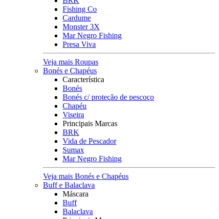
BRK
Fishing Co
Cardume
Monster 3X
Mar Negro Fishing
Presa Viva
Veja mais Roupas
Bonés e Chapéus
Característica
Bonés
Bonés c/ proteção de pescoço
Chapéu
Viseira
Principais Marcas
BRK
Vida de Pescador
Sumax
Mar Negro Fishing
Veja mais Bonés e Chapéus
Buff e Balaclava
Máscara
Buff
Balaclava