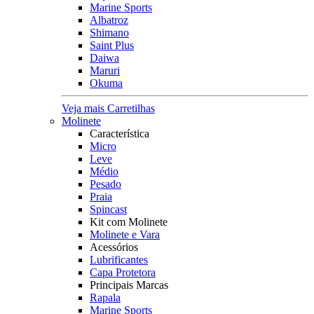
Marine Sports
Albatroz
Shimano
Saint Plus
Daiwa
Maruri
Okuma
Veja mais Carretilhas
Molinete
Característica
Micro
Leve
Médio
Pesado
Praia
Spincast
Kit com Molinete
Molinete e Vara
Acessórios
Lubrificantes
Capa Protetora
Principais Marcas
Rapala
Marine Sports