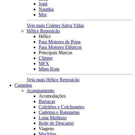
Jogá
Nautika
Mor
Veja mais Coletes Salva Vidas
Hélice Reposição
Hélice
Para Motores de Popa
Para Motores Elétricos
Principais Marcas
Clipper
MFX
Minn Kota
Veja mais Hélice Reposição
Camping
Acampamento
Acomodações
Barracas
Colchões e Colchonetes
Cadeiras e Banquetas
Lona Multiuso
Rede de Descanso
Viagens
Mochilas