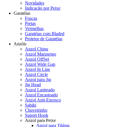
Novidades
Indicação por Peixe
Garatéias
Foscas
Pretas
Vermelhas
Garatéias com Bladed
Protetor de Garatéias
Anzóis
Anzol Chinu
Anzol Maruseigo
Anzol OffSet
Anzol Wide Gap
Anzol In Line
Anzol Circle
Anzol para Jig
Jig Head
Anzol Lastreado
Anzol Encastoado
Anzol Anti-Enrosco
Sabiki
Chuveirinho
Suport Hook
Anzol para Peixe
Anzol para Tilápia