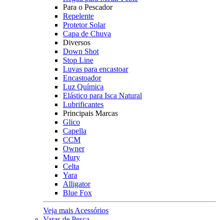
Para o Pescador
Repelente
Protetor Solar
Capa de Chuva
Diversos
Down Shot
Stop Line
Luvas para encastoar
Encastoador
Luz Química
Elástico para Isca Natural
Lubrificantes
Principais Marcas
Glico
Capella
CCM
Owner
Mury
Celta
Yara
Alligator
Blue Fox
Veja mais Acessórios
Varas de Pesca