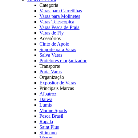
Categoria
Varas para Carretilhas
Varas para Molinetes
Varas Telescópica
Varas Pesca de Praia
Varas de Fly
Acessórios
Cinto de Apoio
Suporte para Varas
Salva Varas
Protetores e organizador
Transporte
Porta Varas
Organização
Expositor de Varas
Principais Marcas
Albatroz
Daiwa
Lumis
Marine Sports
Pesca Brasil
Rapala
Saint Plus
Shimano