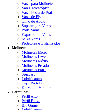
Varas para Molinetes
Varas Telescópica
Varas Pesca de Praia
Varas de Fly
Cinto de Apoio
Suporte para Varas
Porta Varas
Expositor de Varas
Salva Varas
Protetores e Organizador
Molinetes
Molinetes Micro
Molinetes Leve
Molinetes Médio
Molinetes Pesado
Molinetes Praia
Spincast
Lubrificantes
Capa Protetora
Kit Vara e Molinete
Carretilhas
Perfil Alto
Perfil Baixo
Big Game
Lubrificantes