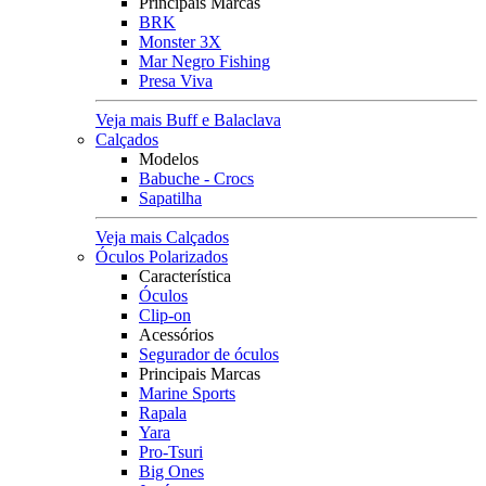
Principais Marcas
BRK
Monster 3X
Mar Negro Fishing
Presa Viva
Veja mais Buff e Balaclava
Calçados
Modelos
Babuche - Crocs
Sapatilha
Veja mais Calçados
Óculos Polarizados
Característica
Óculos
Clip-on
Acessórios
Segurador de óculos
Principais Marcas
Marine Sports
Rapala
Yara
Pro-Tsuri
Big Ones