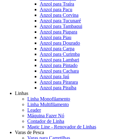
Anzol para Traíra
Anzol para Pacu
Anzol para Corvina
Anzol para Tucunaré
Anzol para Tambaqui
Anzol para Piapara
Anzol para Piau
Anzol para Dourado
Anzol para Carpa
Anzol para Curimba
Anzol para Lambari
Anzol para Pintado
Anzol para Cachara
Anzol para Jaú
Anzol para Pirarara
Anzol para Piraíba
Linhas
Linha Monofilamento
Linha Multifilamento
Leader
Máquina Fazer Nó
Contador de Linha
Magic Line - Renovador de Linhas
Varas de Pesca
Varas para Carretilhas