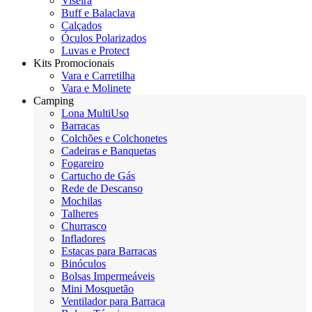
Viseira
Buff e Balaclava
Calçados
Óculos Polarizados
Luvas e Protect
Kits Promocionais
Vara e Carretilha
Vara e Molinete
Camping
Lona MultiUso
Barracas
Colchões e Colchonetes
Cadeiras e Banquetas
Fogareiro
Cartucho de Gás
Rede de Descanso
Mochilas
Talheres
Churrasco
Infladores
Estacas para Barracas
Binóculos
Bolsas Impermeáveis
Mini Mosquetão
Ventilador para Barraca