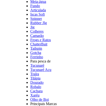
Meia-água
Fundo
Articulada
Iscas Soft
Spinner
Rubber JIg
Jig
Colheres
Camarão
Frogs e Ratos
ChatterBait
Tailspin
Gotcha
Ferrinho
Para pesca de
Tucunaré
Tucunaré Açu
Traíra
Tilápia
Dourado
Robalo
Cachara
Xaréu
Olho de Boi
Principais Marcas