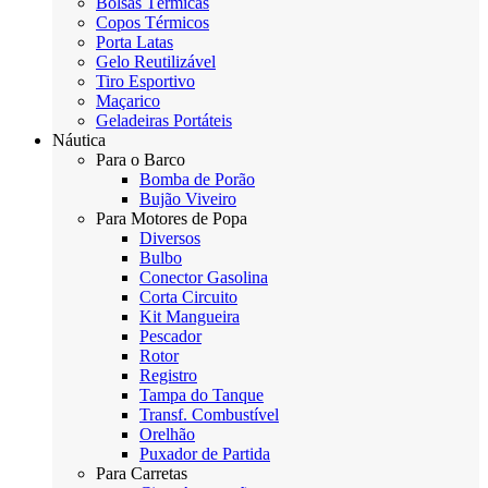
Bolsas Térmicas
Copos Térmicos
Porta Latas
Gelo Reutilizável
Tiro Esportivo
Maçarico
Geladeiras Portáteis
Náutica
Para o Barco
Bomba de Porão
Bujão Viveiro
Para Motores de Popa
Diversos
Bulbo
Conector Gasolina
Corta Circuito
Kit Mangueira
Pescador
Rotor
Registro
Tampa do Tanque
Transf. Combustível
Orelhão
Puxador de Partida
Para Carretas