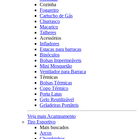
Cozinha
Fogareiro
Cartucho de Gás
Churrasco
Maçarico
Talheres
Acessórios
Infladores
Estacas para barracas
Binóculos
Bolsas Impermeáveis
Mini Mosquetão
Ventilador para Barraca
Térmicas
Bolsas Térmicas
Copo Térmico
Porta Latas
Gelo Reutilizável
Geladeiras Portáteis
Veja mais Acampamento
Tiro Esportivo
Mais buscados
Arcos
Chumbinhos