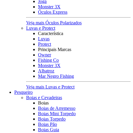
Jogá
Monster 3X
Óculos Express
Veja mais Óculos Polarizados
Luvas e Protect
Característica
Luvas
Protect
Principais Marcas
Owner
Fishing Co
Monster 3X
Albatroz
Mar Negro Fishing
Veja mais Luvas e Protect
Pesqueiro
Boias e Cevadeiras
Boias
Boias de Arremesso
Boias Mini Torpedo
Boias Torpedo
Boias Pão
Boias Guia