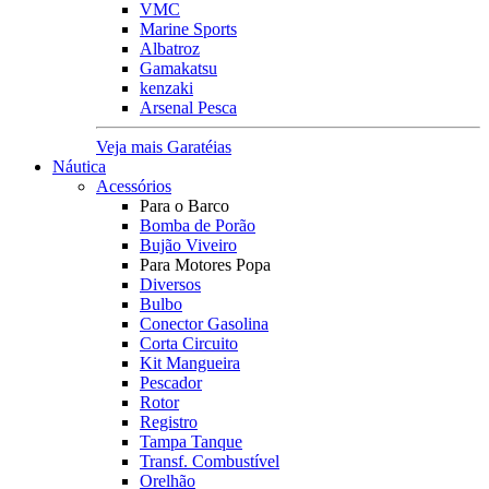
VMC
Marine Sports
Albatroz
Gamakatsu
kenzaki
Arsenal Pesca
Veja mais Garatéias
Náutica
Acessórios
Para o Barco
Bomba de Porão
Bujão Viveiro
Para Motores Popa
Diversos
Bulbo
Conector Gasolina
Corta Circuito
Kit Mangueira
Pescador
Rotor
Registro
Tampa Tanque
Transf. Combustível
Orelhão