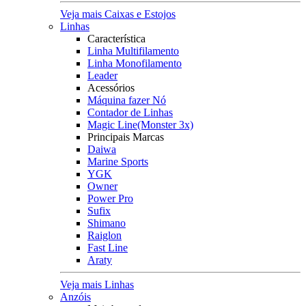
Veja mais Caixas e Estojos
Linhas
Característica
Linha Multifilamento
Linha Monofilamento
Leader
Acessórios
Máquina fazer Nó
Contador de Linhas
Magic Line(Monster 3x)
Principais Marcas
Daiwa
Marine Sports
YGK
Owner
Power Pro
Sufix
Shimano
Raiglon
Fast Line
Araty
Veja mais Linhas
Anzóis