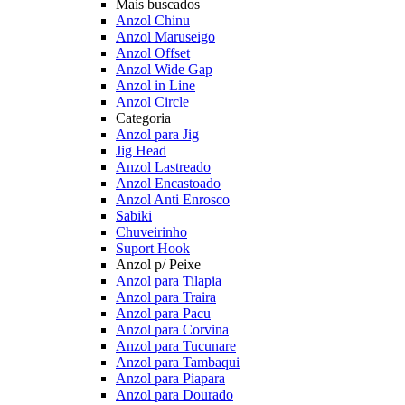
Mais buscados
Anzol Chinu
Anzol Maruseigo
Anzol Offset
Anzol Wide Gap
Anzol in Line
Anzol Circle
Categoria
Anzol para Jig
Jig Head
Anzol Lastreado
Anzol Encastoado
Anzol Anti Enrosco
Sabiki
Chuveirinho
Suport Hook
Anzol p/ Peixe
Anzol para Tilapia
Anzol para Traira
Anzol para Pacu
Anzol para Corvina
Anzol para Tucunare
Anzol para Tambaqui
Anzol para Piapara
Anzol para Dourado