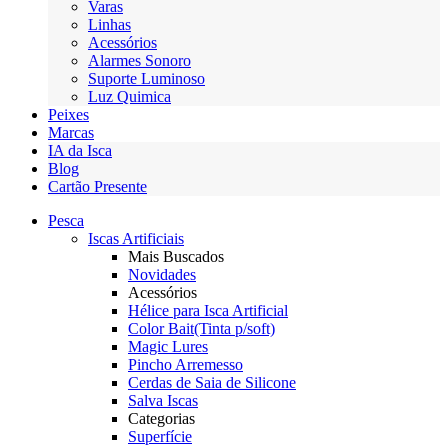
Varas
Linhas
Acessórios
Alarmes Sonoro
Suporte Luminoso
Luz Quimica
Peixes
Marcas
IA da Isca
Blog
Cartão Presente
Pesca
Iscas Artificiais
Mais Buscados
Novidades
Acessórios
Hélice para Isca Artificial
Color Bait(Tinta p/soft)
Magic Lures
Pincho Arremesso
Cerdas de Saia de Silicone
Salva Iscas
Categorias
Superfície