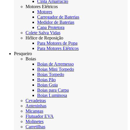
Cinta Amarração
Motores Elétricos
Motores
Carregador de Baterias
Medidor de Baterias
Capa Protetora
Colete Salva Vidas
Hélice de Reposição
Para Motores de Popa
Para Motores Elétricos
Pesqueiro
Boias
Boias de Arremesso
Boias Mini Torpedo
Boias Torpedo
Boias Pão
Boias Guia
Boias para Carpa
Boias Luminosa
Cevadeiras
Anteninhas
Miçangas
Flutuador EVA
Molinetes
Carretilhas