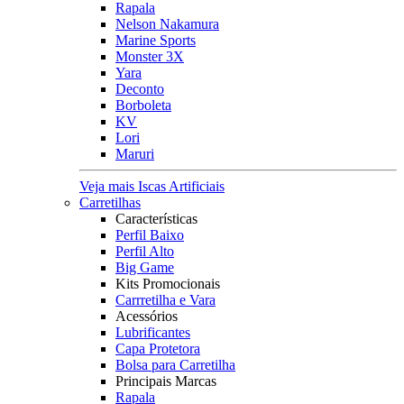
Rapala
Nelson Nakamura
Marine Sports
Monster 3X
Yara
Deconto
Borboleta
KV
Lori
Maruri
Veja mais Iscas Artificiais
Carretilhas
Características
Perfil Baixo
Perfil Alto
Big Game
Kits Promocionais
Carrretilha e Vara
Acessórios
Lubrificantes
Capa Protetora
Bolsa para Carretilha
Principais Marcas
Rapala