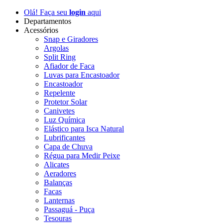
Olá! Faça seu
login
aqui
Departamentos
Acessórios
Snap e Giradores
Argolas
Split Ring
Afiador de Faca
Luvas para Encastoador
Encastoador
Repelente
Protetor Solar
Canivetes
Luz Química
Elástico para Isca Natural
Lubrificantes
Capa de Chuva
Régua para Medir Peixe
Alicates
Aeradores
Balanças
Facas
Lanternas
Passaguá - Puça
Tesouras