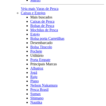
Maruri
Veja mais Varas de Pesca
Caixas e Estojos
Mais buscados
Caixas de Pesca
Bolsas de Pesca
Mochilas de Pesca
Estojo
Bolsa porta Carretilhas
Desembarcado
Bolsa Tiracolo
Pochete
Utilitário
Porta Empate
Principais Marcas
Albatroz
Jogá
Raju
Plano
Nelson Nakamura
Pesca Brasil
Sumax
Shimano
Nautika