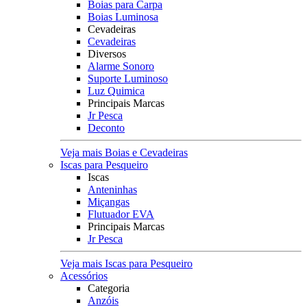
Boias para Carpa
Boias Luminosa
Cevadeiras
Cevadeiras
Diversos
Alarme Sonoro
Suporte Luminoso
Luz Quimica
Principais Marcas
Jr Pesca
Deconto
Veja mais Boias e Cevadeiras
Iscas para Pesqueiro
Iscas
Anteninhas
Miçangas
Flutuador EVA
Principais Marcas
Jr Pesca
Veja mais Iscas para Pesqueiro
Acessórios
Categoria
Anzóis