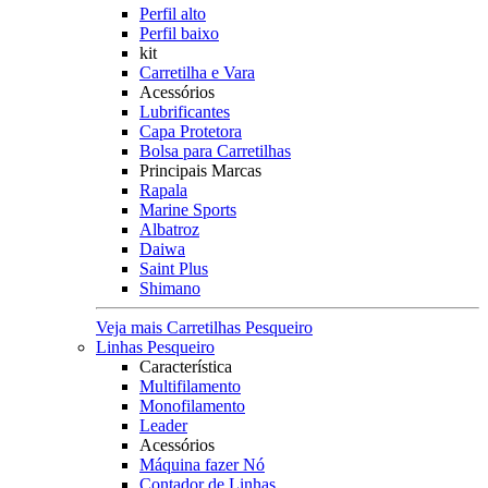
Perfil alto
Perfil baixo
kit
Carretilha e Vara
Acessórios
Lubrificantes
Capa Protetora
Bolsa para Carretilhas
Principais Marcas
Rapala
Marine Sports
Albatroz
Daiwa
Saint Plus
Shimano
Veja mais Carretilhas Pesqueiro
Linhas Pesqueiro
Característica
Multifilamento
Monofilamento
Leader
Acessórios
Máquina fazer Nó
Contador de Linhas