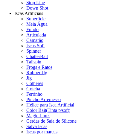
Stop Line
Down Shot
Iscas Artificiais
Superfície
Meia Água
Fundo
Articulada
Camarão
Iscas Soft
Spinner
ChatterBait
Tailspin
Frogs e Ratos
Rubber JIg
Jig
Colheres
Gotcha
Ferrinho
Pincho Arremesso
Hélice para Isca Artificial
Color Bait(Tinta p/soft)
Magic Lures
Cerdas de Saia de Silicone
Salva Iscas
Iscas por marcas