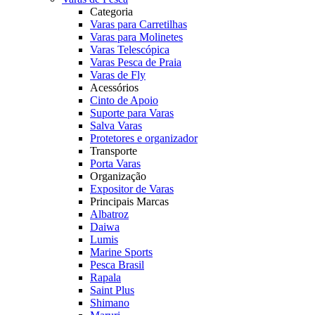
Categoria
Varas para Carretilhas
Varas para Molinetes
Varas Telescópica
Varas Pesca de Praia
Varas de Fly
Acessórios
Cinto de Apoio
Suporte para Varas
Salva Varas
Protetores e organizador
Transporte
Porta Varas
Organização
Expositor de Varas
Principais Marcas
Albatroz
Daiwa
Lumis
Marine Sports
Pesca Brasil
Rapala
Saint Plus
Shimano