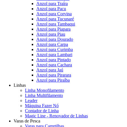
Anzol para Traíra
Anzol para Pacu
Anzol para Corvina
Anzol para Tucunaré
Anzol para Tambaqui
Anzol para Piapara
Anzol para Piau
Anzol para Dourado
Anzol para Carpa
Anzol para Curimba
Anzol para Lambari
Anzol para Pintado
Anzol para Cachara
Anzol para Jaú
Anzol para Pirarara
Anzol para Piraíba
Linhas
Linha Monofilamento
Linha Multifilamento
Leader
Máquina Fazer Nó
Contador de Linha
Magic Line - Renovador de Linhas
Varas de Pesca
Varas para Carretilhas