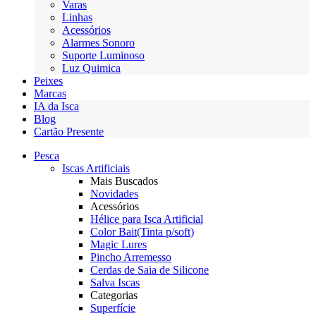
Varas
Linhas
Acessórios
Alarmes Sonoro
Suporte Luminoso
Luz Quimica
Peixes
Marcas
IA da Isca
Blog
Cartão Presente
Pesca
Iscas Artificiais
Mais Buscados
Novidades
Acessórios
Hélice para Isca Artificial
Color Bait(Tinta p/soft)
Magic Lures
Pincho Arremesso
Cerdas de Saia de Silicone
Salva Iscas
Categorias
Superfície