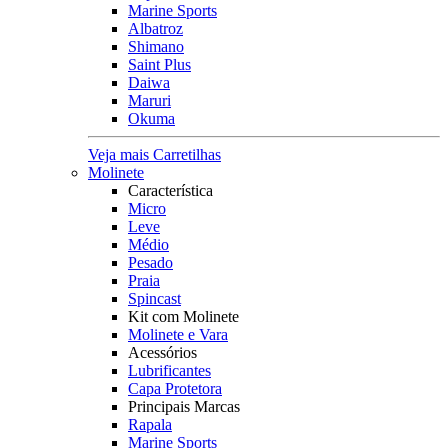
Marine Sports
Albatroz
Shimano
Saint Plus
Daiwa
Maruri
Okuma
Veja mais Carretilhas
Molinete
Característica
Micro
Leve
Médio
Pesado
Praia
Spincast
Kit com Molinete
Molinete e Vara
Acessórios
Lubrificantes
Capa Protetora
Principais Marcas
Rapala
Marine Sports