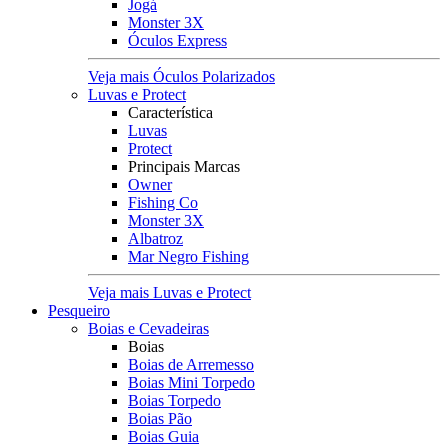
Jogá
Monster 3X
Óculos Express
Veja mais Óculos Polarizados
Luvas e Protect
Característica
Luvas
Protect
Principais Marcas
Owner
Fishing Co
Monster 3X
Albatroz
Mar Negro Fishing
Veja mais Luvas e Protect
Pesqueiro
Boias e Cevadeiras
Boias
Boias de Arremesso
Boias Mini Torpedo
Boias Torpedo
Boias Pão
Boias Guia