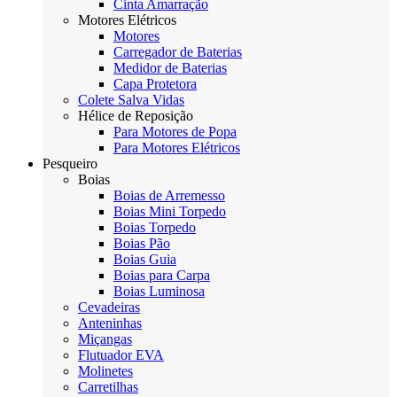
Cinta Amarração
Motores Elétricos
Motores
Carregador de Baterias
Medidor de Baterias
Capa Protetora
Colete Salva Vidas
Hélice de Reposição
Para Motores de Popa
Para Motores Elétricos
Pesqueiro
Boias
Boias de Arremesso
Boias Mini Torpedo
Boias Torpedo
Boias Pão
Boias Guia
Boias para Carpa
Boias Luminosa
Cevadeiras
Anteninhas
Miçangas
Flutuador EVA
Molinetes
Carretilhas