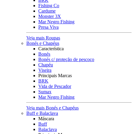
BRK
Fishing Co
Cardume
Monster 3X
Mar Negro Fishing
Presa Viva
Veja mais Roupas
Bonés e Chapéus
Característica
Bonés
Bonés c/ proteção de pescoço
Chapéu
Viseira
Principais Marcas
BRK
Vida de Pescador
Sumax
Mar Negro Fishing
Veja mais Bonés e Chapéus
Buff e Balaclava
Máscara
Buff
Balaclava