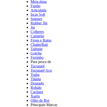
Meia-água
Fundo
Articulada
Iscas Soft
Spinner
Rubber JIg
Jig
Colheres
Camarão
Frogs e Ratos
ChatterBait
Tailspin
Gotcha
Ferrinho
Para pesca de
Tucunaré
Tucunaré Açu
Traíra
Tilápia
Dourado
Robalo
Cachara
Xaréu
Olho de Boi
Principais Marcas