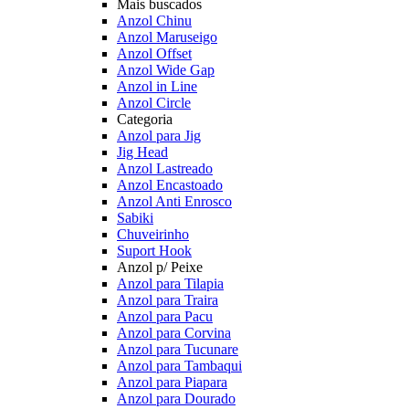
Mais buscados
Anzol Chinu
Anzol Maruseigo
Anzol Offset
Anzol Wide Gap
Anzol in Line
Anzol Circle
Categoria
Anzol para Jig
Jig Head
Anzol Lastreado
Anzol Encastoado
Anzol Anti Enrosco
Sabiki
Chuveirinho
Suport Hook
Anzol p/ Peixe
Anzol para Tilapia
Anzol para Traira
Anzol para Pacu
Anzol para Corvina
Anzol para Tucunare
Anzol para Tambaqui
Anzol para Piapara
Anzol para Dourado