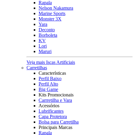
Rapala
Nelson Nakamura
Marine Sports
Monster 3X
Yara
Deconto
Borboleta
KV
Lori
Maruri
Veja mais Iscas Artificiais
Carretilhas
Características
Perfil Baixo
Perfil Alto
Big Game
Kits Promocionais
Carrretilha e Vara
Acessórios
Lubrificantes
Capa Protetora
Bolsa para Carretilha
Principais Marcas
Rapala