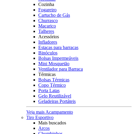
Cozinha
Fogareiro
Cartucho de Gás
Churrasco
Maçarico
Talheres
Acessórios
Infladores
Estacas para barracas
Binóculos
Bolsas Impermeáveis
Mini Mosquetão
Ventilador para Barraca
Térmicas
Bolsas Térmicas
Copo Térmico
Porta Latas
Gelo Reutilizável
Geladeiras Portáteis
Veja mais Acampamento
Tiro Esportivo
Mais buscados
Arcos
Chumbinhos