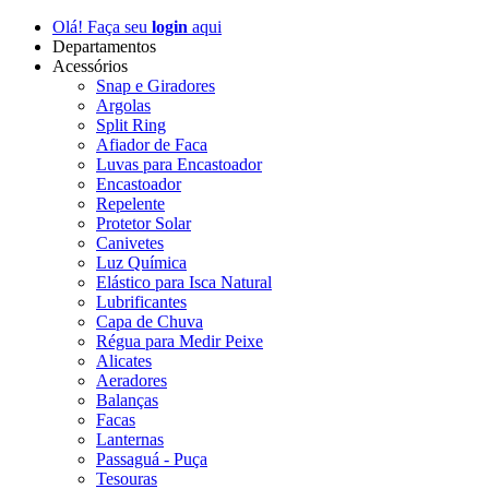
Olá! Faça seu
login
aqui
Departamentos
Acessórios
Snap e Giradores
Argolas
Split Ring
Afiador de Faca
Luvas para Encastoador
Encastoador
Repelente
Protetor Solar
Canivetes
Luz Química
Elástico para Isca Natural
Lubrificantes
Capa de Chuva
Régua para Medir Peixe
Alicates
Aeradores
Balanças
Facas
Lanternas
Passaguá - Puça
Tesouras