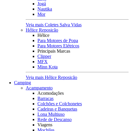
Jogá
Nautika
Mor
Veja mais Coletes Salva Vidas
Hélice Reposição
Hélice
Para Motores de Popa
Para Motores Elétricos
Principais Marcas
Clipper
MFX
Minn Kota
Veja mais Hélice Reposição
Camping
Acampamento
Acomodações
Barracas
Colchões e Colchonetes
Cadeiras e Banquetas
Lona Multiuso
Rede de Descanso
Viagens
Mochilas