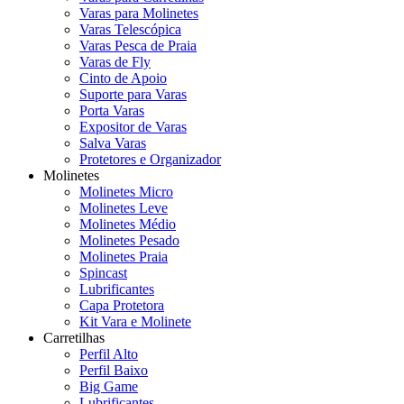
Varas para Molinetes
Varas Telescópica
Varas Pesca de Praia
Varas de Fly
Cinto de Apoio
Suporte para Varas
Porta Varas
Expositor de Varas
Salva Varas
Protetores e Organizador
Molinetes
Molinetes Micro
Molinetes Leve
Molinetes Médio
Molinetes Pesado
Molinetes Praia
Spincast
Lubrificantes
Capa Protetora
Kit Vara e Molinete
Carretilhas
Perfil Alto
Perfil Baixo
Big Game
Lubrificantes