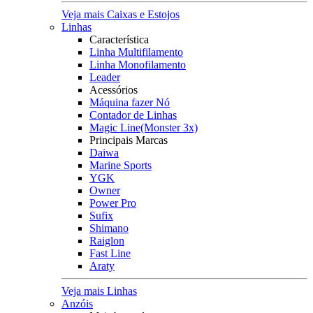
Veja mais Caixas e Estojos
Linhas
Característica
Linha Multifilamento
Linha Monofilamento
Leader
Acessórios
Máquina fazer Nó
Contador de Linhas
Magic Line(Monster 3x)
Principais Marcas
Daiwa
Marine Sports
YGK
Owner
Power Pro
Sufix
Shimano
Raiglon
Fast Line
Araty
Veja mais Linhas
Anzóis