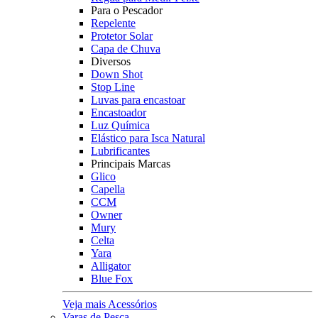
Para o Pescador
Repelente
Protetor Solar
Capa de Chuva
Diversos
Down Shot
Stop Line
Luvas para encastoar
Encastoador
Luz Química
Elástico para Isca Natural
Lubrificantes
Principais Marcas
Glico
Capella
CCM
Owner
Mury
Celta
Yara
Alligator
Blue Fox
Veja mais Acessórios
Varas de Pesca