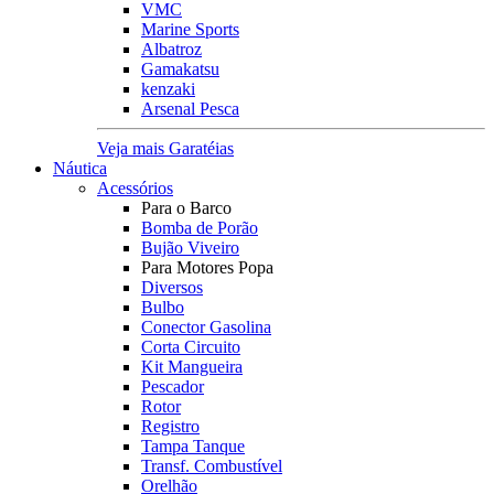
VMC
Marine Sports
Albatroz
Gamakatsu
kenzaki
Arsenal Pesca
Veja mais Garatéias
Náutica
Acessórios
Para o Barco
Bomba de Porão
Bujão Viveiro
Para Motores Popa
Diversos
Bulbo
Conector Gasolina
Corta Circuito
Kit Mangueira
Pescador
Rotor
Registro
Tampa Tanque
Transf. Combustível
Orelhão