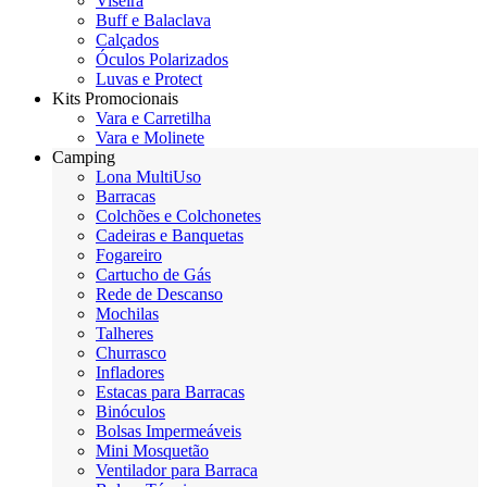
Viseira
Buff e Balaclava
Calçados
Óculos Polarizados
Luvas e Protect
Kits Promocionais
Vara e Carretilha
Vara e Molinete
Camping
Lona MultiUso
Barracas
Colchões e Colchonetes
Cadeiras e Banquetas
Fogareiro
Cartucho de Gás
Rede de Descanso
Mochilas
Talheres
Churrasco
Infladores
Estacas para Barracas
Binóculos
Bolsas Impermeáveis
Mini Mosquetão
Ventilador para Barraca