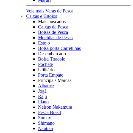
Maruri
Veja mais Varas de Pesca
Caixas e Estojos
Mais buscados
Caixas de Pesca
Bolsas de Pesca
Mochilas de Pesca
Estojo
Bolsa porta Carretilhas
Desembarcado
Bolsa Tiracolo
Pochete
Utilitário
Porta Empate
Principais Marcas
Albatroz
Jogá
Raju
Plano
Nelson Nakamura
Pesca Brasil
Sumax
Shimano
Nautika