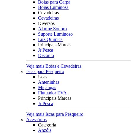
Boias para Carpa
Boias Luminosa
Cevadeiras
Cevadeiras
Diversos
Alarme Sonoro
Suporte Luminoso
Luz Quimica
Principais Marcas
Jr Pesca
Deconto
Veja mais Boias e Cevadeiras
Iscas para Pesqueiro
Iscas
Anteninhas
Miçangas
Flutuador EVA
Principais Marcas
Jr Pesca
Veja mais Iscas para Pesqueiro
Acessórios
Categoria
Anzóis