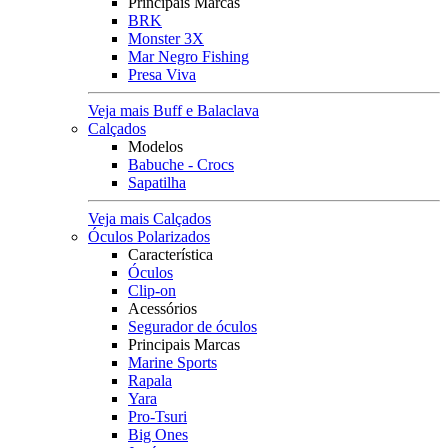
Principais Marcas
BRK
Monster 3X
Mar Negro Fishing
Presa Viva
Veja mais Buff e Balaclava
Calçados
Modelos
Babuche - Crocs
Sapatilha
Veja mais Calçados
Óculos Polarizados
Característica
Óculos
Clip-on
Acessórios
Segurador de óculos
Principais Marcas
Marine Sports
Rapala
Yara
Pro-Tsuri
Big Ones