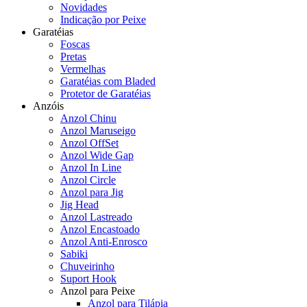
Novidades
Indicação por Peixe
Garatéias
Foscas
Pretas
Vermelhas
Garatéias com Bladed
Protetor de Garatéias
Anzóis
Anzol Chinu
Anzol Maruseigo
Anzol OffSet
Anzol Wide Gap
Anzol In Line
Anzol Circle
Anzol para Jig
Jig Head
Anzol Lastreado
Anzol Encastoado
Anzol Anti-Enrosco
Sabiki
Chuveirinho
Suport Hook
Anzol para Peixe
Anzol para Tilápia