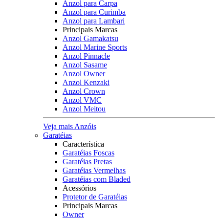
Anzol para Carpa
Anzol para Curimba
Anzol para Lambari
Principais Marcas
Anzol Gamakatsu
Anzol Marine Sports
Anzol Pinnacle
Anzol Sasame
Anzol Owner
Anzol Kenzaki
Anzol Crown
Anzol VMC
Anzol Meitou
Veja mais Anzóis
Garatéias
Característica
Garatéias Foscas
Garatéias Pretas
Garatéias Vermelhas
Garatéias com Bladed
Acessórios
Protetor de Garatéias
Principais Marcas
Owner