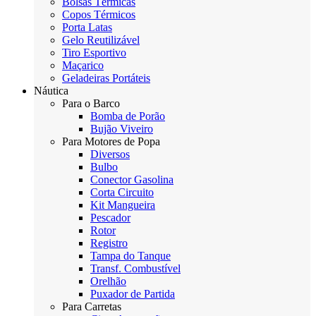
Bolsas Térmicas
Copos Térmicos
Porta Latas
Gelo Reutilizável
Tiro Esportivo
Maçarico
Geladeiras Portáteis
Náutica
Para o Barco
Bomba de Porão
Bujão Viveiro
Para Motores de Popa
Diversos
Bulbo
Conector Gasolina
Corta Circuito
Kit Mangueira
Pescador
Rotor
Registro
Tampa do Tanque
Transf. Combustível
Orelhão
Puxador de Partida
Para Carretas