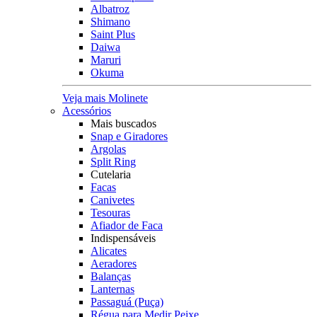
Albatroz
Shimano
Saint Plus
Daiwa
Maruri
Okuma
Veja mais Molinete
Acessórios
Mais buscados
Snap e Giradores
Argolas
Split Ring
Cutelaria
Facas
Canivetes
Tesouras
Afiador de Faca
Indispensáveis
Alicates
Aeradores
Balanças
Lanternas
Passaguá (Puça)
Régua para Medir Peixe