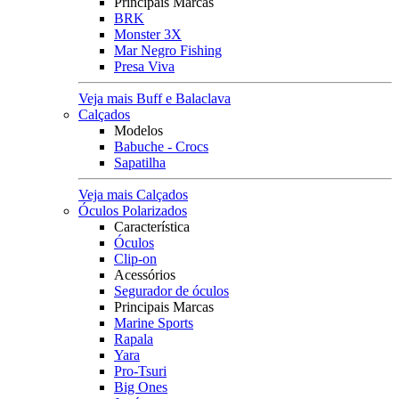
Principais Marcas
BRK
Monster 3X
Mar Negro Fishing
Presa Viva
Veja mais Buff e Balaclava
Calçados
Modelos
Babuche - Crocs
Sapatilha
Veja mais Calçados
Óculos Polarizados
Característica
Óculos
Clip-on
Acessórios
Segurador de óculos
Principais Marcas
Marine Sports
Rapala
Yara
Pro-Tsuri
Big Ones