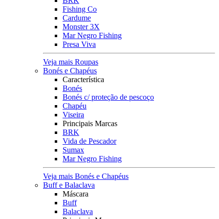
BRK
Fishing Co
Cardume
Monster 3X
Mar Negro Fishing
Presa Viva
Veja mais Roupas
Bonés e Chapéus
Característica
Bonés
Bonés c/ proteção de pescoço
Chapéu
Viseira
Principais Marcas
BRK
Vida de Pescador
Sumax
Mar Negro Fishing
Veja mais Bonés e Chapéus
Buff e Balaclava
Máscara
Buff
Balaclava