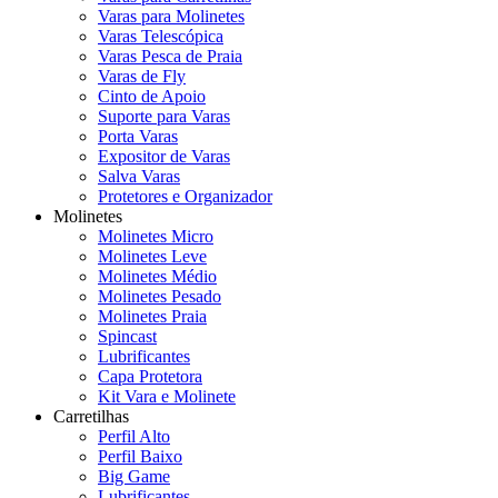
Varas para Molinetes
Varas Telescópica
Varas Pesca de Praia
Varas de Fly
Cinto de Apoio
Suporte para Varas
Porta Varas
Expositor de Varas
Salva Varas
Protetores e Organizador
Molinetes
Molinetes Micro
Molinetes Leve
Molinetes Médio
Molinetes Pesado
Molinetes Praia
Spincast
Lubrificantes
Capa Protetora
Kit Vara e Molinete
Carretilhas
Perfil Alto
Perfil Baixo
Big Game
Lubrificantes