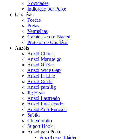
Novidades
Indicação por Peixe
Garatéias
Foscas
Pretas
Vermelhas
Garatéias com Bladed
Protetor de Garatéias
Anzóis
Anzol Chinu
Anzol Maruseigo
Anzol OffSet
Anzol Wide Gap
Anzol In Line
Anzol Circle
Anzol para Jig
Jig Head
Anzol Lastreado
Anzol Encastoado
Anzol Anti-Enrosco
Sabiki
Chuveirinho
Suport Hook
Anzol para Peixe
Anzol para Tilápia