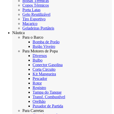
Bolsas Térmicas
Copos Térmicos
Porta Latas
Gelo Reutilizável
Tiro Esportivo
Maçarico
Geladeiras Portáteis
Náutica
Para o Barco
Bomba de Porão
Bujão Viveiro
Para Motores de Popa
Diversos
Bulbo
Conector Gasolina
Corta Circuito
Kit Mangueira
Pescador
Rotor
Registro
Tampa do Tanque
Transf. Combustível
Orelhão
Puxador de Partida
Para Carretas