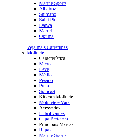
Marine Sports
Albatroz
Shimano
Saint Plus
Daiwa
Maruri
Okuma
Veja mais Carretilhas
Molinete
Característica
Micro
Leve
Médio
Pesado
Praia
Spincast
Kit com Molinete
Molinete e Vara
Acessórios
Lubrificantes
Capa Protetora
Principais Marcas
Rapala
Marine Sports