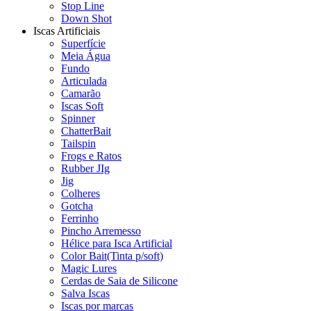
Stop Line
Down Shot
Iscas Artificiais
Superfície
Meia Água
Fundo
Articulada
Camarão
Iscas Soft
Spinner
ChatterBait
Tailspin
Frogs e Ratos
Rubber JIg
Jig
Colheres
Gotcha
Ferrinho
Pincho Arremesso
Hélice para Isca Artificial
Color Bait(Tinta p/soft)
Magic Lures
Cerdas de Saia de Silicone
Salva Iscas
Iscas por marcas