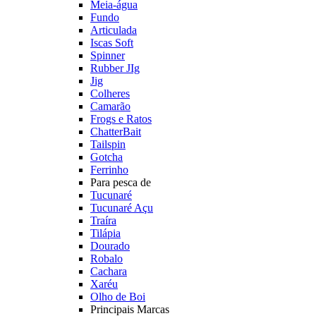
Meia-água
Fundo
Articulada
Iscas Soft
Spinner
Rubber JIg
Jig
Colheres
Camarão
Frogs e Ratos
ChatterBait
Tailspin
Gotcha
Ferrinho
Para pesca de
Tucunaré
Tucunaré Açu
Traíra
Tilápia
Dourado
Robalo
Cachara
Xaréu
Olho de Boi
Principais Marcas