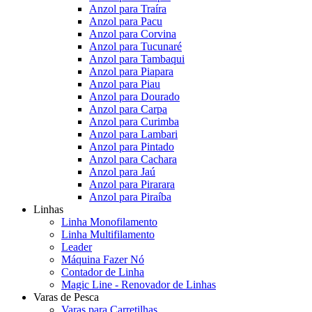
Anzol para Traíra
Anzol para Pacu
Anzol para Corvina
Anzol para Tucunaré
Anzol para Tambaqui
Anzol para Piapara
Anzol para Piau
Anzol para Dourado
Anzol para Carpa
Anzol para Curimba
Anzol para Lambari
Anzol para Pintado
Anzol para Cachara
Anzol para Jaú
Anzol para Pirarara
Anzol para Piraíba
Linhas
Linha Monofilamento
Linha Multifilamento
Leader
Máquina Fazer Nó
Contador de Linha
Magic Line - Renovador de Linhas
Varas de Pesca
Varas para Carretilhas