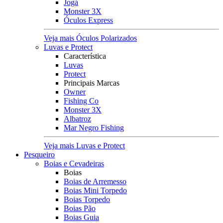
Jogá
Monster 3X
Óculos Express
Veja mais Óculos Polarizados
Luvas e Protect
Característica
Luvas
Protect
Principais Marcas
Owner
Fishing Co
Monster 3X
Albatroz
Mar Negro Fishing
Veja mais Luvas e Protect
Pesqueiro
Boias e Cevadeiras
Boias
Boias de Arremesso
Boias Mini Torpedo
Boias Torpedo
Boias Pão
Boias Guia