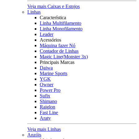
Veja mais Caixas e Estojos
Linhas
Característica
Linha Multifilamento
Linha Monofilamento
Leader
Acessórios
Máquina fazer Nó
Contador de Linhas
Magic Line(Monster 3x)
Principais Marcas
Daiwa
Marine Sports
YGK
Owner
Power Pro
Sufix
Shimano
Raiglon
Fast Line
Araty
Veja mais Linhas
Anzóis