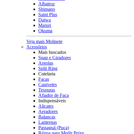
Albatroz
Shimano
Saint Plus
Daiwa
Maruri
Okuma
Veja mais Molinete
Acessórios
Mais buscados
Snap e Giradores
Argolas
Split Ring
Cutelaria
Facas
Canivetes
Tesouras
Afiador de Faca
Indispensáveis
Alicates
Aeradores
Balanças
Lanternas
Passaguá (Puça)
Régua para Medir Peixe