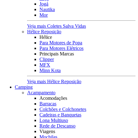
Jogá
Nautika
Mor
Veja mais Coletes Salva Vidas
Hélice Reposição
Hélice
Para Motores de Popa
Para Motores Elétricos
Principais Marcas
Clipper
MFX
Minn Kota
Veja mais Hélice Reposição
Camping
Acampamento
Acomodações
Barracas
Colchões e Colchonetes
Cadeiras e Banquetas
Lona Multiuso
Rede de Descanso
Viagens
Mochilas