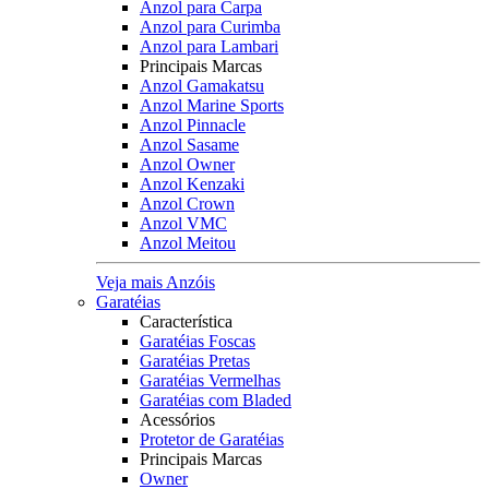
Anzol para Carpa
Anzol para Curimba
Anzol para Lambari
Principais Marcas
Anzol Gamakatsu
Anzol Marine Sports
Anzol Pinnacle
Anzol Sasame
Anzol Owner
Anzol Kenzaki
Anzol Crown
Anzol VMC
Anzol Meitou
Veja mais Anzóis
Garatéias
Característica
Garatéias Foscas
Garatéias Pretas
Garatéias Vermelhas
Garatéias com Bladed
Acessórios
Protetor de Garatéias
Principais Marcas
Owner