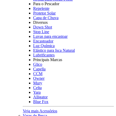
Para o Pescador
Repelente
Protetor Solar
Capa de Chuva
Diversos
Down Shot
Stop Line
Luvas para encastoar
Encastoador
Luz Química
Elástico para Isca Natural
Lubrificantes
Principais Marcas
Glico
Capella
CCM
Owner
Mury
Celta
Yara
Alligator
Blue Fox
Veja mais Acessórios
Varas de Pesca