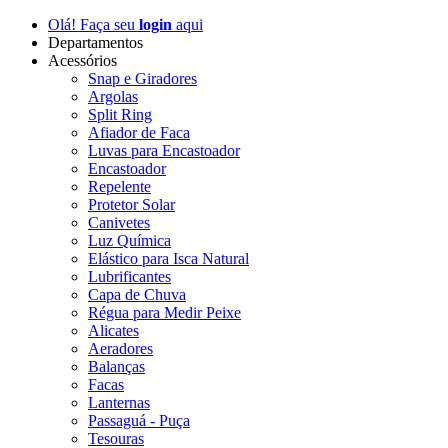
Olá! Faça seu
login
aqui
Departamentos
Acessórios
Snap e Giradores
Argolas
Split Ring
Afiador de Faca
Luvas para Encastoador
Encastoador
Repelente
Protetor Solar
Canivetes
Luz Química
Elástico para Isca Natural
Lubrificantes
Capa de Chuva
Régua para Medir Peixe
Alicates
Aeradores
Balanças
Facas
Lanternas
Passaguá - Puça
Tesouras