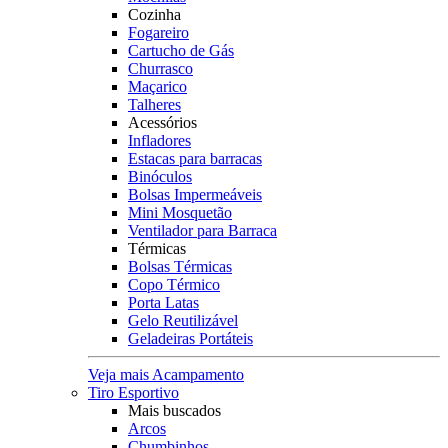
Cozinha
Fogareiro
Cartucho de Gás
Churrasco
Maçarico
Talheres
Acessórios
Infladores
Estacas para barracas
Binóculos
Bolsas Impermeáveis
Mini Mosquetão
Ventilador para Barraca
Térmicas
Bolsas Térmicas
Copo Térmico
Porta Latas
Gelo Reutilizável
Geladeiras Portáteis
Veja mais Acampamento
Tiro Esportivo
Mais buscados
Arcos
Chumbinhos