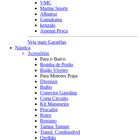
VMC
Marine Sports
Albatroz
Gamakatsu
kenzaki
Arsenal Pesca
Veja mais Garatéias
Náutica
Acessórios
Para o Barco
Bomba de Porão
Bujão Viveiro
Para Motores Popa
Diversos
Bulbo
Conector Gasolina
Corta Circuito
Kit Mangueira
Pescador
Rotor
Registro
Tampa Tanque
Transf. Combustível
Orelhão