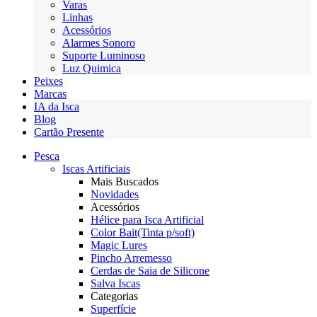
Varas
Linhas
Acessórios
Alarmes Sonoro
Suporte Luminoso
Luz Quimica
Peixes
Marcas
IA da Isca
Blog
Cartão Presente
Pesca
Iscas Artificiais
Mais Buscados
Novidades
Acessórios
Hélice para Isca Artificial
Color Bait(Tinta p/soft)
Magic Lures
Pincho Arremesso
Cerdas de Saia de Silicone
Salva Iscas
Categorias
Superfície