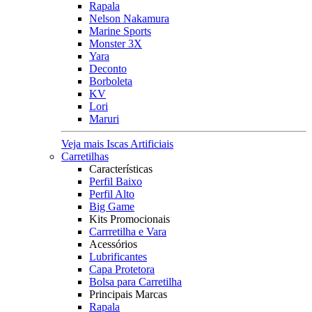
Rapala
Nelson Nakamura
Marine Sports
Monster 3X
Yara
Deconto
Borboleta
KV
Lori
Maruri
Veja mais Iscas Artificiais
Carretilhas
Características
Perfil Baixo
Perfil Alto
Big Game
Kits Promocionais
Carrretilha e Vara
Acessórios
Lubrificantes
Capa Protetora
Bolsa para Carretilha
Principais Marcas
Rapala