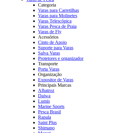
Categoria
Varas para Carretilhas
Varas para Molinetes
Varas Telescópica
Varas Pesca de Praia
Varas de Fly
Acessórios
Cinto de Apoio
Suporte para Varas
Salva Varas
Protetores e organizador
Transporte
Porta Varas
Organização
Expositor de Varas
Principais Marcas
Albatroz
Daiwa
Lumis
Marine Sports
Pesca Brasil
Rapala
Saint Plus
Shimano