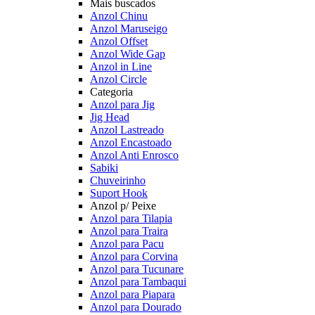
Mais buscados
Anzol Chinu
Anzol Maruseigo
Anzol Offset
Anzol Wide Gap
Anzol in Line
Anzol Circle
Categoria
Anzol para Jig
Jig Head
Anzol Lastreado
Anzol Encastoado
Anzol Anti Enrosco
Sabiki
Chuveirinho
Suport Hook
Anzol p/ Peixe
Anzol para Tilapia
Anzol para Traira
Anzol para Pacu
Anzol para Corvina
Anzol para Tucunare
Anzol para Tambaqui
Anzol para Piapara
Anzol para Dourado