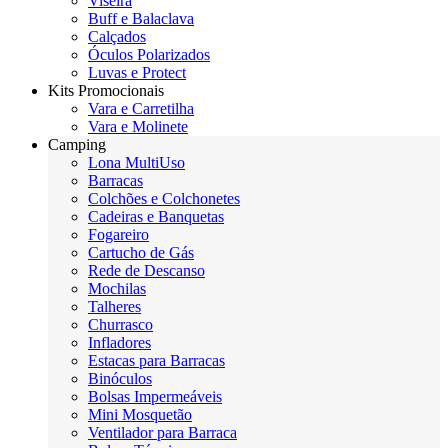
Viseira
Buff e Balaclava
Calçados
Óculos Polarizados
Luvas e Protect
Kits Promocionais
Vara e Carretilha
Vara e Molinete
Camping
Lona MultiUso
Barracas
Colchões e Colchonetes
Cadeiras e Banquetas
Fogareiro
Cartucho de Gás
Rede de Descanso
Mochilas
Talheres
Churrasco
Infladores
Estacas para Barracas
Binóculos
Bolsas Impermeáveis
Mini Mosquetão
Ventilador para Barraca