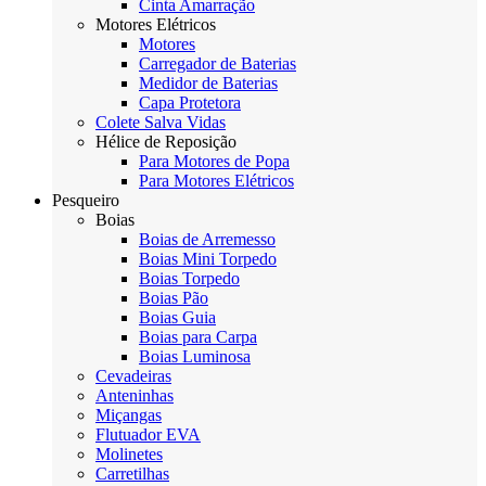
Cinta Amarração
Motores Elétricos
Motores
Carregador de Baterias
Medidor de Baterias
Capa Protetora
Colete Salva Vidas
Hélice de Reposição
Para Motores de Popa
Para Motores Elétricos
Pesqueiro
Boias
Boias de Arremesso
Boias Mini Torpedo
Boias Torpedo
Boias Pão
Boias Guia
Boias para Carpa
Boias Luminosa
Cevadeiras
Anteninhas
Miçangas
Flutuador EVA
Molinetes
Carretilhas