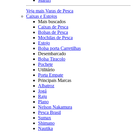
Maruri
Veja mais Varas de Pesca
Caixas e Estojos
Mais buscados
Caixas de Pesca
Bolsas de Pesca
Mochilas de Pesca
Estojo
Bolsa porta Carretilhas
Desembarcado
Bolsa Tiracolo
Pochete
Utilitário
Porta Empate
Principais Marcas
Albatroz
Jogá
Raju
Plano
Nelson Nakamura
Pesca Brasil
Sumax
Shimano
Nautika