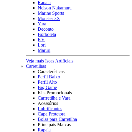
Rapala
Nelson Nakamura
Marine Sports
Monster 3X
Yara
Deconto
Borboleta
KV
Lori
Maruri
Veja mais Iscas Artificiais
Carretilhas
Características
Perfil Baixo
Perfil Alto
Big Game
Kits Promocionais
Carrretilha e Vara
Acessórios
Lubrificantes
Capa Protetora
Bolsa para Carretilha
Principais Marcas
Rapala