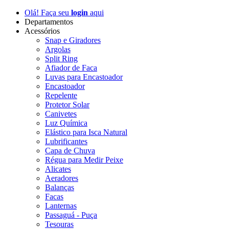
Olá! Faça seu
login
aqui
Departamentos
Acessórios
Snap e Giradores
Argolas
Split Ring
Afiador de Faca
Luvas para Encastoador
Encastoador
Repelente
Protetor Solar
Canivetes
Luz Química
Elástico para Isca Natural
Lubrificantes
Capa de Chuva
Régua para Medir Peixe
Alicates
Aeradores
Balanças
Facas
Lanternas
Passaguá - Puça
Tesouras