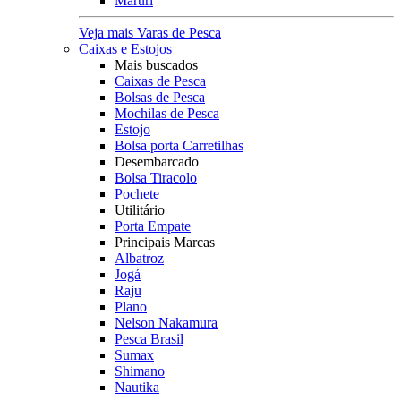
Maruri
Veja mais Varas de Pesca
Caixas e Estojos
Mais buscados
Caixas de Pesca
Bolsas de Pesca
Mochilas de Pesca
Estojo
Bolsa porta Carretilhas
Desembarcado
Bolsa Tiracolo
Pochete
Utilitário
Porta Empate
Principais Marcas
Albatroz
Jogá
Raju
Plano
Nelson Nakamura
Pesca Brasil
Sumax
Shimano
Nautika