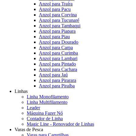
Anzol para Traíra
Anzol para Pacu
Anzol para Corvina
Anzol para Tucunaré
Anzol para Tambaqui
Anzol para Piapara
Anzol para Piau
Anzol para Dourado
Anzol para Carpa
Anzol para Curimba
Anzol para Lambari
Anzol para Pintado
Anzol para Cachara
Anzol para Jaú
Anzol para Pirarara
Anzol para Piraíba
Linhas
Linha Monofilamento
Linha Multifilamento
Leader
Máquina Fazer Nó
Contador de Linha
Magic Line - Renovador de Linhas
Varas de Pesca
Varas para Carretilhas