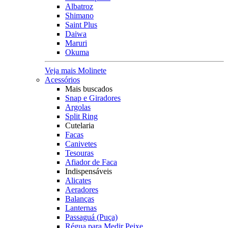
Albatroz
Shimano
Saint Plus
Daiwa
Maruri
Okuma
Veja mais Molinete
Acessórios
Mais buscados
Snap e Giradores
Argolas
Split Ring
Cutelaria
Facas
Canivetes
Tesouras
Afiador de Faca
Indispensáveis
Alicates
Aeradores
Balanças
Lanternas
Passaguá (Puça)
Régua para Medir Peixe