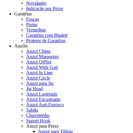
Novidades
Indicação por Peixe
Garatéias
Foscas
Pretas
Vermelhas
Garatéias com Bladed
Protetor de Garatéias
Anzóis
Anzol Chinu
Anzol Maruseigo
Anzol OffSet
Anzol Wide Gap
Anzol In Line
Anzol Circle
Anzol para Jig
Jig Head
Anzol Lastreado
Anzol Encastoado
Anzol Anti-Enrosco
Sabiki
Chuveirinho
Suport Hook
Anzol para Peixe
Anzol para Tilápia