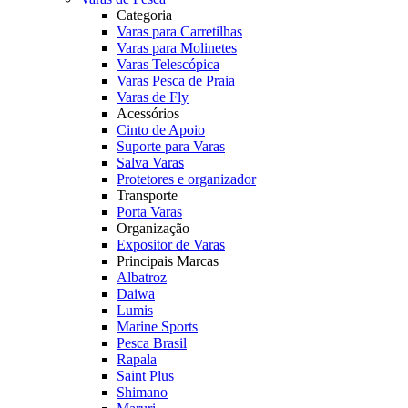
Categoria
Varas para Carretilhas
Varas para Molinetes
Varas Telescópica
Varas Pesca de Praia
Varas de Fly
Acessórios
Cinto de Apoio
Suporte para Varas
Salva Varas
Protetores e organizador
Transporte
Porta Varas
Organização
Expositor de Varas
Principais Marcas
Albatroz
Daiwa
Lumis
Marine Sports
Pesca Brasil
Rapala
Saint Plus
Shimano