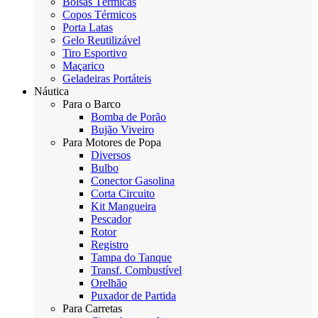
Bolsas Térmicas
Copos Térmicos
Porta Latas
Gelo Reutilizável
Tiro Esportivo
Maçarico
Geladeiras Portáteis
Náutica
Para o Barco
Bomba de Porão
Bujão Viveiro
Para Motores de Popa
Diversos
Bulbo
Conector Gasolina
Corta Circuito
Kit Mangueira
Pescador
Rotor
Registro
Tampa do Tanque
Transf. Combustível
Orelhão
Puxador de Partida
Para Carretas