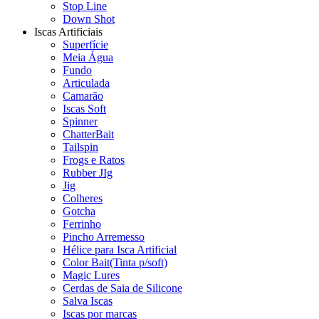
Stop Line
Down Shot
Iscas Artificiais
Superfície
Meia Água
Fundo
Articulada
Camarão
Iscas Soft
Spinner
ChatterBait
Tailspin
Frogs e Ratos
Rubber JIg
Jig
Colheres
Gotcha
Ferrinho
Pincho Arremesso
Hélice para Isca Artificial
Color Bait(Tinta p/soft)
Magic Lures
Cerdas de Saia de Silicone
Salva Iscas
Iscas por marcas