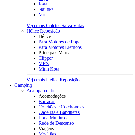
Jogá
Nautika
Mor
Veja mais Coletes Salva Vidas
Hélice Reposição
Hélice
Para Motores de Popa
Para Motores Elétricos
Principais Marcas
Clipper
MFX
Minn Kota
Veja mais Hélice Reposição
Camping
Acampamento
Acomodações
Barracas
Colchões e Colchonetes
Cadeiras e Banquetas
Lona Multiuso
Rede de Descanso
Viagens
Mochilas