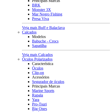
Principais Marcas
BRK
Monster 3X
Mar Negro Fishing
Presa Viva
Veja mais Buff e Balaclava
Calçados
Modelos
Babuche - Crocs
Sapatilha
Veja mais Calçados
Óculos Polarizados
Característica
Óculos
Clip-on
Acessórios
Segurador de óculos
Principais Marcas
Marine Sports
Rapala
Yara
Pro-Tsuri
Big Ones