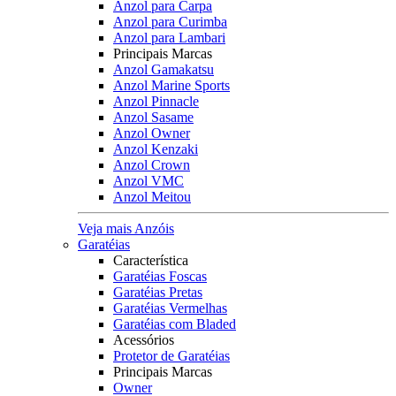
Anzol para Carpa
Anzol para Curimba
Anzol para Lambari
Principais Marcas
Anzol Gamakatsu
Anzol Marine Sports
Anzol Pinnacle
Anzol Sasame
Anzol Owner
Anzol Kenzaki
Anzol Crown
Anzol VMC
Anzol Meitou
Veja mais Anzóis
Garatéias
Característica
Garatéias Foscas
Garatéias Pretas
Garatéias Vermelhas
Garatéias com Bladed
Acessórios
Protetor de Garatéias
Principais Marcas
Owner