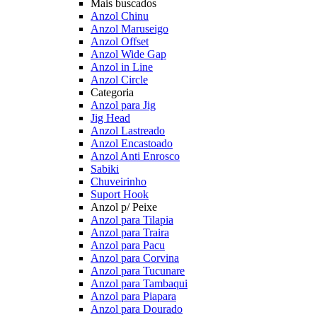
Mais buscados
Anzol Chinu
Anzol Maruseigo
Anzol Offset
Anzol Wide Gap
Anzol in Line
Anzol Circle
Categoria
Anzol para Jig
Jig Head
Anzol Lastreado
Anzol Encastoado
Anzol Anti Enrosco
Sabiki
Chuveirinho
Suport Hook
Anzol p/ Peixe
Anzol para Tilapia
Anzol para Traira
Anzol para Pacu
Anzol para Corvina
Anzol para Tucunare
Anzol para Tambaqui
Anzol para Piapara
Anzol para Dourado