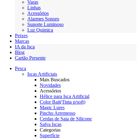
Varas
Linhas
Acessórios
Alarmes Sonoro
Suporte Luminoso
Luz Quimica
Peixes
Marcas
IA da Isca
Blog
Cartão Presente
Pesca
Iscas Artificiais
Mais Buscados
Novidades
Acessórios
Hélice para Isca Artificial
Color Bait(Tinta p/soft)
Magic Lures
Pincho Arremesso
Cerdas de Saia de Silicone
Salva Iscas
Categorias
Superfície