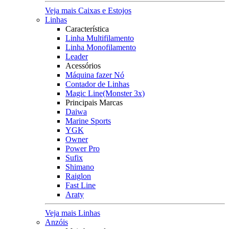
Veja mais Caixas e Estojos
Linhas
Característica
Linha Multifilamento
Linha Monofilamento
Leader
Acessórios
Máquina fazer Nó
Contador de Linhas
Magic Line(Monster 3x)
Principais Marcas
Daiwa
Marine Sports
YGK
Owner
Power Pro
Sufix
Shimano
Raiglon
Fast Line
Araty
Veja mais Linhas
Anzóis