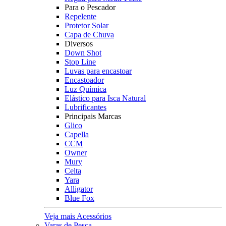
Para o Pescador
Repelente
Protetor Solar
Capa de Chuva
Diversos
Down Shot
Stop Line
Luvas para encastoar
Encastoador
Luz Química
Elástico para Isca Natural
Lubrificantes
Principais Marcas
Glico
Capella
CCM
Owner
Mury
Celta
Yara
Alligator
Blue Fox
Veja mais Acessórios
Varas de Pesca