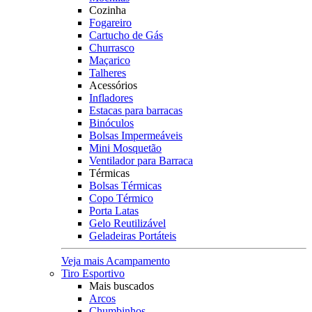
Cozinha
Fogareiro
Cartucho de Gás
Churrasco
Maçarico
Talheres
Acessórios
Infladores
Estacas para barracas
Binóculos
Bolsas Impermeáveis
Mini Mosquetão
Ventilador para Barraca
Térmicas
Bolsas Térmicas
Copo Térmico
Porta Latas
Gelo Reutilizável
Geladeiras Portáteis
Veja mais Acampamento
Tiro Esportivo
Mais buscados
Arcos
Chumbinhos