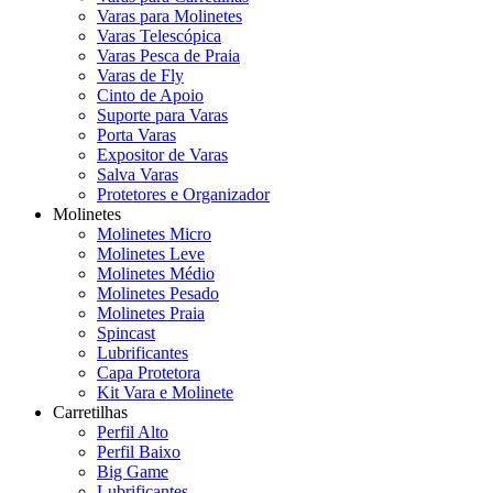
Varas para Molinetes
Varas Telescópica
Varas Pesca de Praia
Varas de Fly
Cinto de Apoio
Suporte para Varas
Porta Varas
Expositor de Varas
Salva Varas
Protetores e Organizador
Molinetes
Molinetes Micro
Molinetes Leve
Molinetes Médio
Molinetes Pesado
Molinetes Praia
Spincast
Lubrificantes
Capa Protetora
Kit Vara e Molinete
Carretilhas
Perfil Alto
Perfil Baixo
Big Game
Lubrificantes