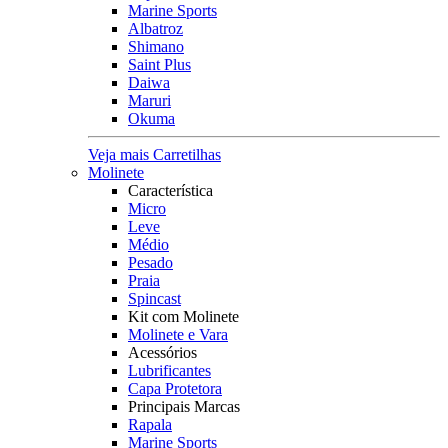
Marine Sports
Albatroz
Shimano
Saint Plus
Daiwa
Maruri
Okuma
Veja mais Carretilhas
Molinete
Característica
Micro
Leve
Médio
Pesado
Praia
Spincast
Kit com Molinete
Molinete e Vara
Acessórios
Lubrificantes
Capa Protetora
Principais Marcas
Rapala
Marine Sports