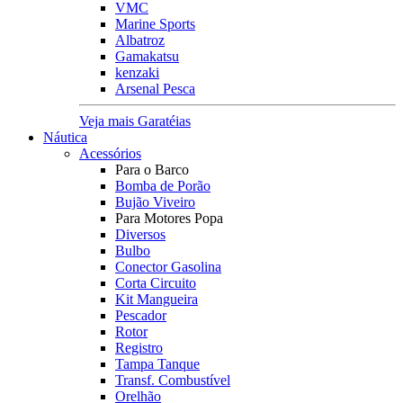
VMC
Marine Sports
Albatroz
Gamakatsu
kenzaki
Arsenal Pesca
Veja mais Garatéias
Náutica
Acessórios
Para o Barco
Bomba de Porão
Bujão Viveiro
Para Motores Popa
Diversos
Bulbo
Conector Gasolina
Corta Circuito
Kit Mangueira
Pescador
Rotor
Registro
Tampa Tanque
Transf. Combustível
Orelhão