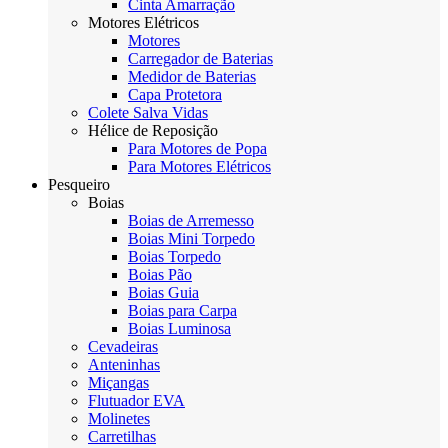
Cinta Amarração
Motores Elétricos
Motores
Carregador de Baterias
Medidor de Baterias
Capa Protetora
Colete Salva Vidas
Hélice de Reposição
Para Motores de Popa
Para Motores Elétricos
Pesqueiro
Boias
Boias de Arremesso
Boias Mini Torpedo
Boias Torpedo
Boias Pão
Boias Guia
Boias para Carpa
Boias Luminosa
Cevadeiras
Anteninhas
Miçangas
Flutuador EVA
Molinetes
Carretilhas