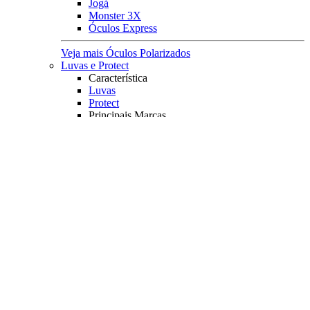
Jogá
Monster 3X
Óculos Express
Veja mais Óculos Polarizados
Luvas e Protect
Característica
Luvas
Protect
Principais Marcas
Owner
Fishing Co
Monster 3X
Albatroz
Mar Negro Fishing
Veja mais Luvas e Protect
Pesqueiro
Boias e Cevadeiras
Boias
Boias de Arremesso
Boias Mini Torpedo
Boias Torpedo
Boias Pão
Boias Guia