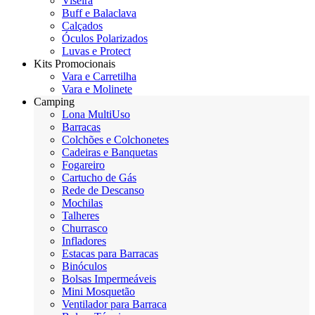
Viseira
Buff e Balaclava
Calçados
Óculos Polarizados
Luvas e Protect
Kits Promocionais
Vara e Carretilha
Vara e Molinete
Camping
Lona MultiUso
Barracas
Colchões e Colchonetes
Cadeiras e Banquetas
Fogareiro
Cartucho de Gás
Rede de Descanso
Mochilas
Talheres
Churrasco
Infladores
Estacas para Barracas
Binóculos
Bolsas Impermeáveis
Mini Mosquetão
Ventilador para Barraca