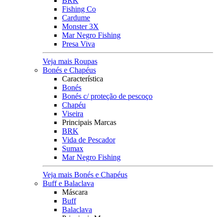
BRK
Fishing Co
Cardume
Monster 3X
Mar Negro Fishing
Presa Viva
Veja mais Roupas
Bonés e Chapéus
Característica
Bonés
Bonés c/ proteção de pescoço
Chapéu
Viseira
Principais Marcas
BRK
Vida de Pescador
Sumax
Mar Negro Fishing
Veja mais Bonés e Chapéus
Buff e Balaclava
Máscara
Buff
Balaclava