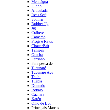
Meia-água
Fundo
Articulada
Iscas Soft
Spinner
Rubber JIg
Jig
Colheres
Camarão
Frogs e Ratos
ChatterBait
Tailspin
Gotcha
Ferrinho
Para pesca de
Tucunaré
Tucunaré Açu
Traíra
Tilápia
Dourado
Robalo
Cachara
Xaréu
Olho de Boi
Principais Marcas