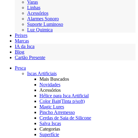
Varas
Linhas
Acessórios
Alarmes Sonoro
Suporte Luminoso
Luz Quimica
Peixes
Marcas
IA da Isca
Blog
Cartão Presente
Pesca
Iscas Artificiais
Mais Buscados
Novidades
Acessórios
Hélice para Isca Artificial
Color Bait(Tinta p/soft)
Magic Lures
Pincho Arremesso
Cerdas de Saia de Silicone
Salva Iscas
Categorias
Superfície