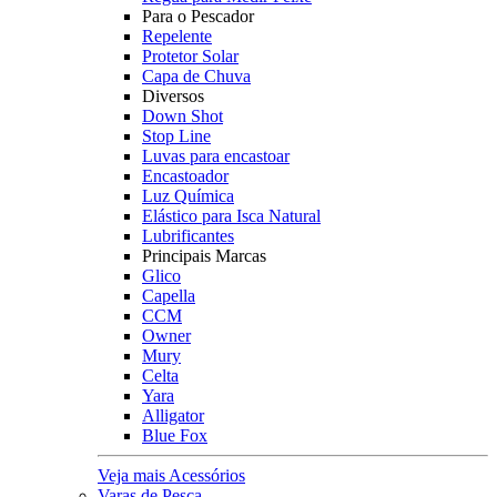
Para o Pescador
Repelente
Protetor Solar
Capa de Chuva
Diversos
Down Shot
Stop Line
Luvas para encastoar
Encastoador
Luz Química
Elástico para Isca Natural
Lubrificantes
Principais Marcas
Glico
Capella
CCM
Owner
Mury
Celta
Yara
Alligator
Blue Fox
Veja mais Acessórios
Varas de Pesca