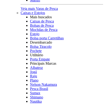
Maruri
Veja mais Varas de Pesca
Caixas e Estojos
Mais buscados
Caixas de Pesca
Bolsas de Pesca
Mochilas de Pesca
Estojo
Bolsa porta Carretilhas
Desembarcado
Bolsa Tiracolo
Pochete
Utilitário
Porta Empate
Principais Marcas
Albatroz
Jogá
Raju
Plano
Nelson Nakamura
Pesca Brasil
Sumax
Shimano
Nautika