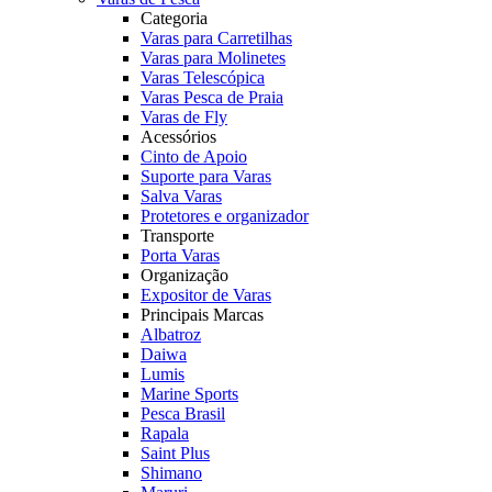
Categoria
Varas para Carretilhas
Varas para Molinetes
Varas Telescópica
Varas Pesca de Praia
Varas de Fly
Acessórios
Cinto de Apoio
Suporte para Varas
Salva Varas
Protetores e organizador
Transporte
Porta Varas
Organização
Expositor de Varas
Principais Marcas
Albatroz
Daiwa
Lumis
Marine Sports
Pesca Brasil
Rapala
Saint Plus
Shimano