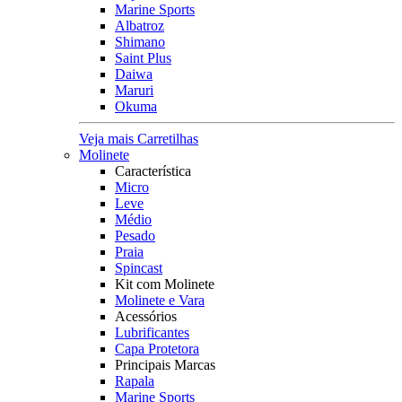
Marine Sports
Albatroz
Shimano
Saint Plus
Daiwa
Maruri
Okuma
Veja mais Carretilhas
Molinete
Característica
Micro
Leve
Médio
Pesado
Praia
Spincast
Kit com Molinete
Molinete e Vara
Acessórios
Lubrificantes
Capa Protetora
Principais Marcas
Rapala
Marine Sports