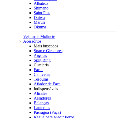
Albatroz
Shimano
Saint Plus
Daiwa
Maruri
Okuma
Veja mais Molinete
Acessórios
Mais buscados
Snap e Giradores
Argolas
Split Ring
Cutelaria
Facas
Canivetes
Tesouras
Afiador de Faca
Indispensáveis
Alicates
Aeradores
Balanças
Lanternas
Passaguá (Puça)
Régua para Medir Peixe