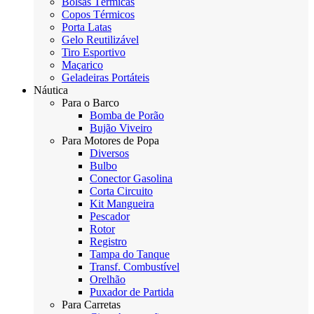
Bolsas Térmicas
Copos Térmicos
Porta Latas
Gelo Reutilizável
Tiro Esportivo
Maçarico
Geladeiras Portáteis
Náutica
Para o Barco
Bomba de Porão
Bujão Viveiro
Para Motores de Popa
Diversos
Bulbo
Conector Gasolina
Corta Circuito
Kit Mangueira
Pescador
Rotor
Registro
Tampa do Tanque
Transf. Combustível
Orelhão
Puxador de Partida
Para Carretas