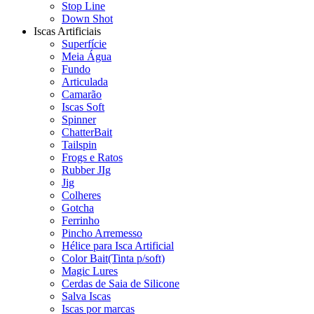
Stop Line
Down Shot
Iscas Artificiais
Superfície
Meia Água
Fundo
Articulada
Camarão
Iscas Soft
Spinner
ChatterBait
Tailspin
Frogs e Ratos
Rubber JIg
Jig
Colheres
Gotcha
Ferrinho
Pincho Arremesso
Hélice para Isca Artificial
Color Bait(Tinta p/soft)
Magic Lures
Cerdas de Saia de Silicone
Salva Iscas
Iscas por marcas