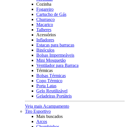
Cozinha
Fogareiro
Cartucho de Gás
Churrasco
Maçarico
Talheres
Acessórios
Infladores
Estacas para barracas
Binóculos
Bolsas Impermeáveis
Mini Mosquetão
Ventilador para Barraca
Térmicas
Bolsas Térmicas
Copo Térmico
Porta Latas
Gelo Reutilizável
Geladeiras Portáteis
Veja mais Acampamento
Tiro Esportivo
Mais buscados
Arcos
Chumbinhos