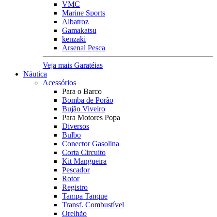
VMC
Marine Sports
Albatroz
Gamakatsu
kenzaki
Arsenal Pesca
Veja mais Garatéias
Náutica
Acessórios
Para o Barco
Bomba de Porão
Bujão Viveiro
Para Motores Popa
Diversos
Bulbo
Conector Gasolina
Corta Circuito
Kit Mangueira
Pescador
Rotor
Registro
Tampa Tanque
Transf. Combustível
Orelhão