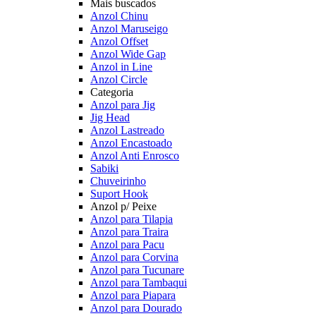
Mais buscados
Anzol Chinu
Anzol Maruseigo
Anzol Offset
Anzol Wide Gap
Anzol in Line
Anzol Circle
Categoria
Anzol para Jig
Jig Head
Anzol Lastreado
Anzol Encastoado
Anzol Anti Enrosco
Sabiki
Chuveirinho
Suport Hook
Anzol p/ Peixe
Anzol para Tilapia
Anzol para Traira
Anzol para Pacu
Anzol para Corvina
Anzol para Tucunare
Anzol para Tambaqui
Anzol para Piapara
Anzol para Dourado