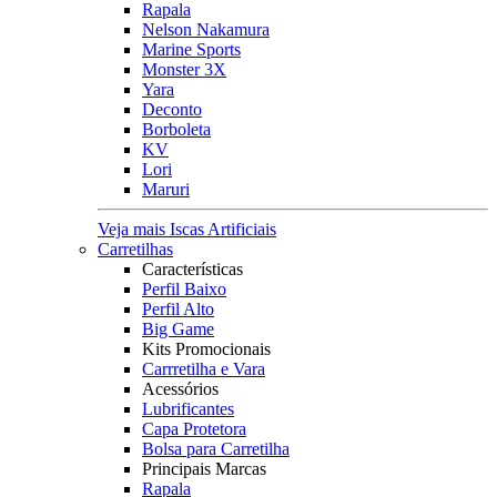
Rapala
Nelson Nakamura
Marine Sports
Monster 3X
Yara
Deconto
Borboleta
KV
Lori
Maruri
Veja mais Iscas Artificiais
Carretilhas
Características
Perfil Baixo
Perfil Alto
Big Game
Kits Promocionais
Carrretilha e Vara
Acessórios
Lubrificantes
Capa Protetora
Bolsa para Carretilha
Principais Marcas
Rapala