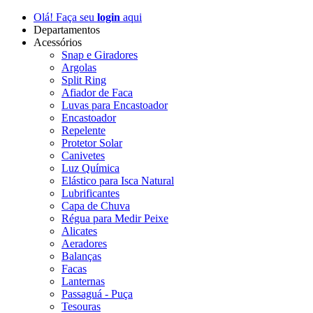
Olá! Faça seu
login
aqui
Departamentos
Acessórios
Snap e Giradores
Argolas
Split Ring
Afiador de Faca
Luvas para Encastoador
Encastoador
Repelente
Protetor Solar
Canivetes
Luz Química
Elástico para Isca Natural
Lubrificantes
Capa de Chuva
Régua para Medir Peixe
Alicates
Aeradores
Balanças
Facas
Lanternas
Passaguá - Puça
Tesouras