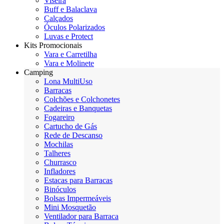
Viseira
Buff e Balaclava
Calçados
Óculos Polarizados
Luvas e Protect
Kits Promocionais
Vara e Carretilha
Vara e Molinete
Camping
Lona MultiUso
Barracas
Colchões e Colchonetes
Cadeiras e Banquetas
Fogareiro
Cartucho de Gás
Rede de Descanso
Mochilas
Talheres
Churrasco
Infladores
Estacas para Barracas
Binóculos
Bolsas Impermeáveis
Mini Mosquetão
Ventilador para Barraca