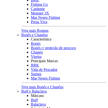
BRK
Fishing Co
Cardume
Monster 3X
Mar Negro Fishing
Presa Viva
Veja mais Roupas
Bonés e Chapéus
Característica
Bonés
Bonés c/ proteção de pescoço
Chapéu
Viseira
Principais Marcas
BRK
Vida de Pescador
Sumax
Mar Negro Fishing
Veja mais Bonés e Chapéus
Buff e Balaclava
Máscara
Buff
Balaclava