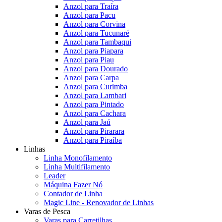
Anzol para Traíra
Anzol para Pacu
Anzol para Corvina
Anzol para Tucunaré
Anzol para Tambaqui
Anzol para Piapara
Anzol para Piau
Anzol para Dourado
Anzol para Carpa
Anzol para Curimba
Anzol para Lambari
Anzol para Pintado
Anzol para Cachara
Anzol para Jaú
Anzol para Pirarara
Anzol para Piraíba
Linhas
Linha Monofilamento
Linha Multifilamento
Leader
Máquina Fazer Nó
Contador de Linha
Magic Line - Renovador de Linhas
Varas de Pesca
Varas para Carretilhas