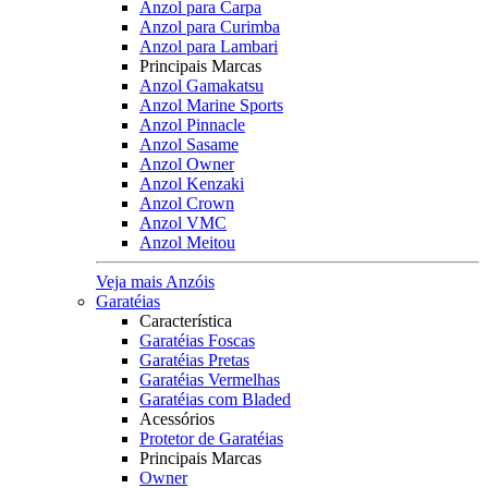
Anzol para Carpa
Anzol para Curimba
Anzol para Lambari
Principais Marcas
Anzol Gamakatsu
Anzol Marine Sports
Anzol Pinnacle
Anzol Sasame
Anzol Owner
Anzol Kenzaki
Anzol Crown
Anzol VMC
Anzol Meitou
Veja mais Anzóis
Garatéias
Característica
Garatéias Foscas
Garatéias Pretas
Garatéias Vermelhas
Garatéias com Bladed
Acessórios
Protetor de Garatéias
Principais Marcas
Owner