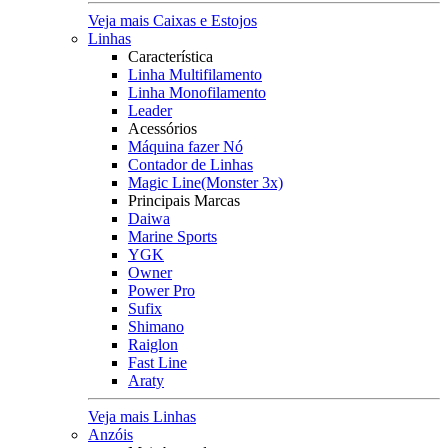
Veja mais Caixas e Estojos
Linhas
Característica
Linha Multifilamento
Linha Monofilamento
Leader
Acessórios
Máquina fazer Nó
Contador de Linhas
Magic Line(Monster 3x)
Principais Marcas
Daiwa
Marine Sports
YGK
Owner
Power Pro
Sufix
Shimano
Raiglon
Fast Line
Araty
Veja mais Linhas
Anzóis