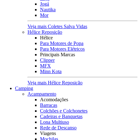
Jogá
Nautika
Mor
Veja mais Coletes Salva Vidas
Hélice Reposição
Hélice
Para Motores de Popa
Para Motores Elétricos
Principais Marcas
Clipper
MFX
Minn Kota
Veja mais Hélice Reposição
Camping
Acampamento
Acomodações
Barracas
Colchões e Colchonetes
Cadeiras e Banquetas
Lona Multiuso
Rede de Descanso
Viagens
Mochilas