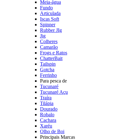
Meia-água
Fundo
Articulada
Iscas Soft
Spinner
Rubber JIg
Jig
Colheres
Camarão
Frogs e Ratos
ChatterBait
Tailspin
Gotcha
Ferrinho
Para pesca de
Tucunaré
Tucunaré Açu
Traíra
Tilápia
Dourado
Robalo
Cachara
Xaréu
Olho de Boi
Principais Marcas