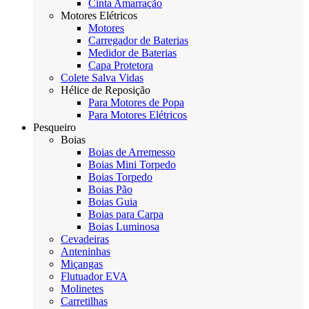
Cinta Amarração
Motores Elétricos
Motores
Carregador de Baterias
Medidor de Baterias
Capa Protetora
Colete Salva Vidas
Hélice de Reposição
Para Motores de Popa
Para Motores Elétricos
Pesqueiro
Boias
Boias de Arremesso
Boias Mini Torpedo
Boias Torpedo
Boias Pão
Boias Guia
Boias para Carpa
Boias Luminosa
Cevadeiras
Anteninhas
Miçangas
Flutuador EVA
Molinetes
Carretilhas