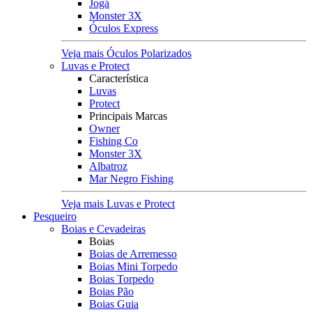
Jogá
Monster 3X
Óculos Express
Veja mais Óculos Polarizados
Luvas e Protect
Característica
Luvas
Protect
Principais Marcas
Owner
Fishing Co
Monster 3X
Albatroz
Mar Negro Fishing
Veja mais Luvas e Protect
Pesqueiro
Boias e Cevadeiras
Boias
Boias de Arremesso
Boias Mini Torpedo
Boias Torpedo
Boias Pão
Boias Guia