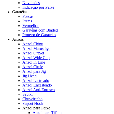
Novidades
Indicação por Peixe
Garatéias
Foscas
Pretas
Vermelhas
Garatéias com Bladed
Protetor de Garatéias
Anzóis
Anzol Chinu
Anzol Maruseigo
Anzol OffSet
Anzol Wide Gap
Anzol In Line
Anzol Circle
Anzol para Jig
Jig Head
Anzol Lastreado
Anzol Encastoado
Anzol Anti-Enrosco
Sabiki
Chuveirinho
Suport Hook
Anzol para Peixe
Anzol para Tilápia