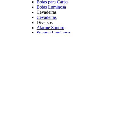
Boias para Carpa
Boias Luminosa
Cevadeiras
Cevadeiras
Diversos
Alarme Sonoro
Suporte Luminoso
Luz Quimica
Principais Marcas
Jr Pesca
Deconto
Veja mais Boias e Cevadeiras
Iscas para Pesqueiro
Iscas
Anteninhas
Miçangas
Flutuador EVA
Principais Marcas
Jr Pesca
Veja mais Iscas para Pesqueiro
Acessórios
Categoria
Anzóis