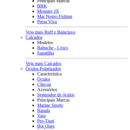
Principais Marcas
BRK
Monster 3X
Mar Negro Fishing
Presa Viva
Veja mais Buff e Balaclava
Calçados
Modelos
Babuche - Crocs
Sapatilha
Veja mais Calçados
Óculos Polarizados
Característica
Óculos
Clip-on
Acessórios
Segurador de óculos
Principais Marcas
Marine Sports
Rapala
Yara
Pro-Tsuri
Big Ones