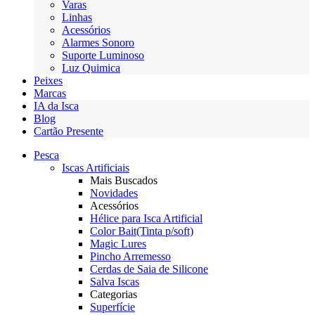
Varas
Linhas
Acessórios
Alarmes Sonoro
Suporte Luminoso
Luz Quimica
Peixes
Marcas
IA da Isca
Blog
Cartão Presente
Pesca
Iscas Artificiais
Mais Buscados
Novidades
Acessórios
Hélice para Isca Artificial
Color Bait(Tinta p/soft)
Magic Lures
Pincho Arremesso
Cerdas de Saia de Silicone
Salva Iscas
Categorias
Superfície