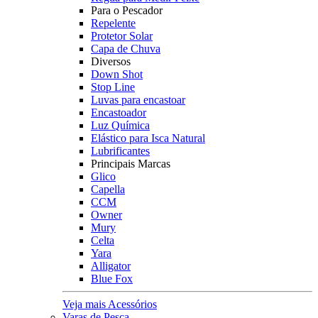
Para o Pescador
Repelente
Protetor Solar
Capa de Chuva
Diversos
Down Shot
Stop Line
Luvas para encastoar
Encastoador
Luz Química
Elástico para Isca Natural
Lubrificantes
Principais Marcas
Glico
Capella
CCM
Owner
Mury
Celta
Yara
Alligator
Blue Fox
Veja mais Acessórios
Varas de Pesca