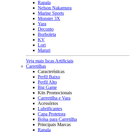
Rapala
Nelson Nakamura
Marine Sports
Monster 3X
Yara
Deconto
Borboleta
KV
Lori
Maruri
Veja mais Iscas Artificiais
Carretilhas
Características
Perfil Baixo
Perfil Alto
Big Game
Kits Promocionais
Carrretilha e Vara
Acessórios
Lubrificantes
Capa Protetora
Bolsa para Carretilha
Principais Marcas
Rapala