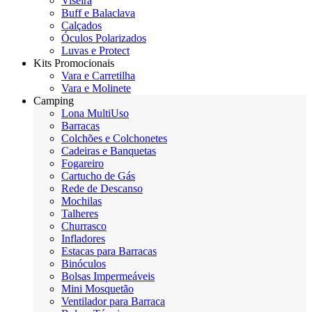
Viseira
Buff e Balaclava
Calçados
Óculos Polarizados
Luvas e Protect
Kits Promocionais
Vara e Carretilha
Vara e Molinete
Camping
Lona MultiUso
Barracas
Colchões e Colchonetes
Cadeiras e Banquetas
Fogareiro
Cartucho de Gás
Rede de Descanso
Mochilas
Talheres
Churrasco
Infladores
Estacas para Barracas
Binóculos
Bolsas Impermeáveis
Mini Mosquetão
Ventilador para Barraca