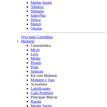
Marine Sports
Albatroz
Shimano
Saint Plus
Daiwa
Maruri
Okuma
Veja mais Carretilhas
Molinete
Característica
Micro
Leve
Médio
Pesado
Praia
Spincast
Kit com Molinete
Molinete e Vara
Acessórios
Lubrificantes
Capa Protetora
Principais Marcas
Rapala
Marine Sports