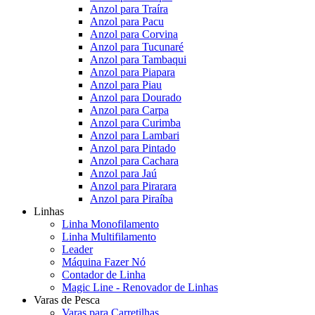
Anzol para Traíra
Anzol para Pacu
Anzol para Corvina
Anzol para Tucunaré
Anzol para Tambaqui
Anzol para Piapara
Anzol para Piau
Anzol para Dourado
Anzol para Carpa
Anzol para Curimba
Anzol para Lambari
Anzol para Pintado
Anzol para Cachara
Anzol para Jaú
Anzol para Pirarara
Anzol para Piraíba
Linhas
Linha Monofilamento
Linha Multifilamento
Leader
Máquina Fazer Nó
Contador de Linha
Magic Line - Renovador de Linhas
Varas de Pesca
Varas para Carretilhas