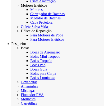
Cinta Amarração
Motores Elétricos
Motores
Carregador de Baterias
Medidor de Baterias
Capa Protetora
Colete Salva Vidas
Hélice de Reposição
Para Motores de Popa
Para Motores Elétricos
Pesqueiro
Boias
Boias de Arremesso
Boias Mini Torpedo
Boias Torpedo
Boias Pão
Boias Guia
Boias para Carpa
Boias Luminosa
Cevadeiras
Anteninhas
Miçangas
Flutuador EVA
Molinetes
Carretilhas