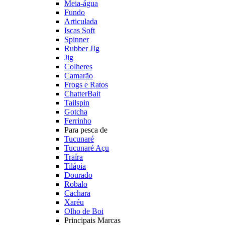
Meia-água
Fundo
Articulada
Iscas Soft
Spinner
Rubber JIg
Jig
Colheres
Camarão
Frogs e Ratos
ChatterBait
Tailspin
Gotcha
Ferrinho
Para pesca de
Tucunaré
Tucunaré Açu
Traíra
Tilápia
Dourado
Robalo
Cachara
Xaréu
Olho de Boi
Principais Marcas