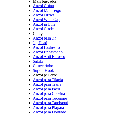
Mais buscados
Anzol Chinu
Anzol Maruseigo
Anzol Offset
Anzol Wide Gap
Anzol in Line
Anzol Circle
Categoria
Anzol para Jig
Jig Head
Anzol Lastreado
Anzol Encastoado
Anzol Anti Enrosco
Sabiki
Chuveirinho
Suport Hook
Anzol p/ Peixe
Anzol para Tilapia
Anzol para Traira
Anzol para Pacu
Anzol para Corvina
Anzol para Tucunare
Anzol para Tambaqui
Anzol para Piapara
Anzol para Dourado