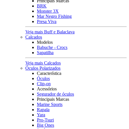
Principais Marcas
BRK
Monster 3X
Mar Negro Fishing
Presa Viva
Veja mais Buff e Balaclava
Calçados
Modelos
Babuche - Crocs
Sapatilha
Veja mais Calçados
Óculos Polarizados
Característica
Óculos
Clip-on
Acessórios
Segurador de óculos
Principais Marcas
Marine Sports
Rapala
Yara
Pro-Tsuri
Big Ones