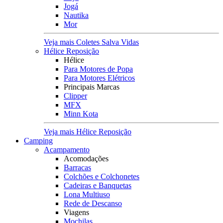
Jogá
Nautika
Mor
Veja mais Coletes Salva Vidas
Hélice Reposição
Hélice
Para Motores de Popa
Para Motores Elétricos
Principais Marcas
Clipper
MFX
Minn Kota
Veja mais Hélice Reposição
Camping
Acampamento
Acomodações
Barracas
Colchões e Colchonetes
Cadeiras e Banquetas
Lona Multiuso
Rede de Descanso
Viagens
Mochilas