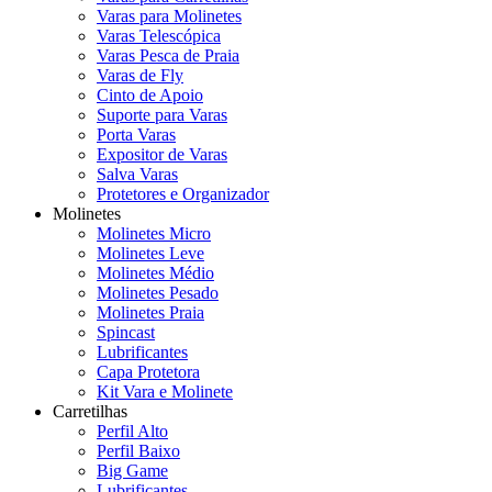
Varas para Molinetes
Varas Telescópica
Varas Pesca de Praia
Varas de Fly
Cinto de Apoio
Suporte para Varas
Porta Varas
Expositor de Varas
Salva Varas
Protetores e Organizador
Molinetes
Molinetes Micro
Molinetes Leve
Molinetes Médio
Molinetes Pesado
Molinetes Praia
Spincast
Lubrificantes
Capa Protetora
Kit Vara e Molinete
Carretilhas
Perfil Alto
Perfil Baixo
Big Game
Lubrificantes