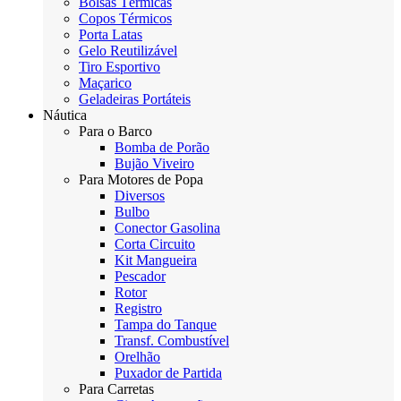
Bolsas Térmicas
Copos Térmicos
Porta Latas
Gelo Reutilizável
Tiro Esportivo
Maçarico
Geladeiras Portáteis
Náutica
Para o Barco
Bomba de Porão
Bujão Viveiro
Para Motores de Popa
Diversos
Bulbo
Conector Gasolina
Corta Circuito
Kit Mangueira
Pescador
Rotor
Registro
Tampa do Tanque
Transf. Combustível
Orelhão
Puxador de Partida
Para Carretas