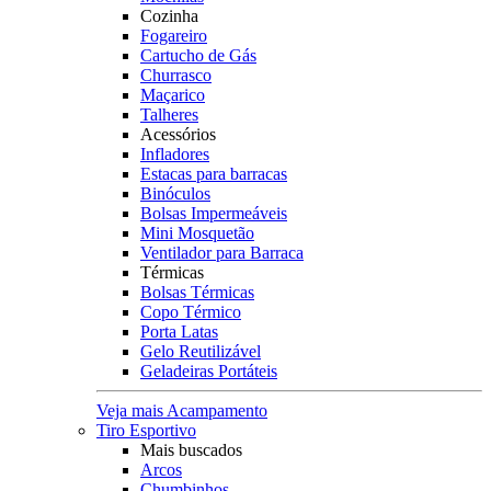
Cozinha
Fogareiro
Cartucho de Gás
Churrasco
Maçarico
Talheres
Acessórios
Infladores
Estacas para barracas
Binóculos
Bolsas Impermeáveis
Mini Mosquetão
Ventilador para Barraca
Térmicas
Bolsas Térmicas
Copo Térmico
Porta Latas
Gelo Reutilizável
Geladeiras Portáteis
Veja mais Acampamento
Tiro Esportivo
Mais buscados
Arcos
Chumbinhos