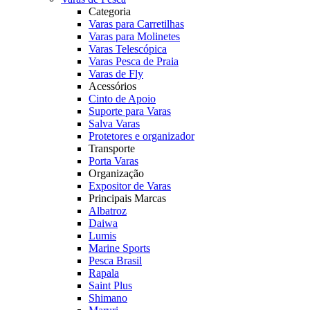
Categoria
Varas para Carretilhas
Varas para Molinetes
Varas Telescópica
Varas Pesca de Praia
Varas de Fly
Acessórios
Cinto de Apoio
Suporte para Varas
Salva Varas
Protetores e organizador
Transporte
Porta Varas
Organização
Expositor de Varas
Principais Marcas
Albatroz
Daiwa
Lumis
Marine Sports
Pesca Brasil
Rapala
Saint Plus
Shimano