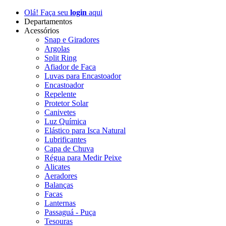
Olá! Faça seu
login
aqui
Departamentos
Acessórios
Snap e Giradores
Argolas
Split Ring
Afiador de Faca
Luvas para Encastoador
Encastoador
Repelente
Protetor Solar
Canivetes
Luz Química
Elástico para Isca Natural
Lubrificantes
Capa de Chuva
Régua para Medir Peixe
Alicates
Aeradores
Balanças
Facas
Lanternas
Passaguá - Puça
Tesouras