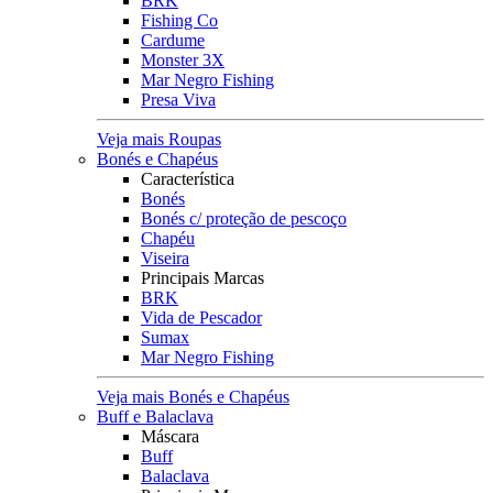
BRK
Fishing Co
Cardume
Monster 3X
Mar Negro Fishing
Presa Viva
Veja mais Roupas
Bonés e Chapéus
Característica
Bonés
Bonés c/ proteção de pescoço
Chapéu
Viseira
Principais Marcas
BRK
Vida de Pescador
Sumax
Mar Negro Fishing
Veja mais Bonés e Chapéus
Buff e Balaclava
Máscara
Buff
Balaclava