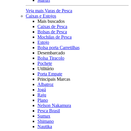
Maruri
Veja mais Varas de Pesca
Caixas e Estojos
Mais buscados
Caixas de Pesca
Bolsas de Pesca
Mochilas de Pesca
Estojo
Bolsa porta Carretilhas
Desembarcado
Bolsa Tiracolo
Pochete
Utilitário
Porta Empate
Principais Marcas
Albatroz
Jogá
Raju
Plano
Nelson Nakamura
Pesca Brasil
Sumax
Shimano
Nautika