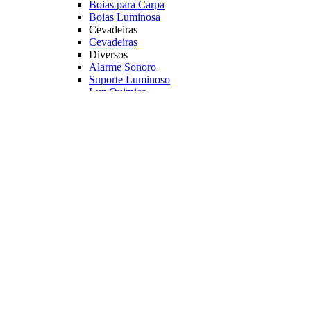
Boias para Carpa
Boias Luminosa
Cevadeiras
Cevadeiras
Diversos
Alarme Sonoro
Suporte Luminoso
Luz Quimica
Principais Marcas
Jr Pesca
Deconto
Veja mais Boias e Cevadeiras
Iscas para Pesqueiro
Iscas
Anteninhas
Miçangas
Flutuador EVA
Principais Marcas
Jr Pesca
Veja mais Iscas para Pesqueiro
Acessórios
Categoria
Anzóis