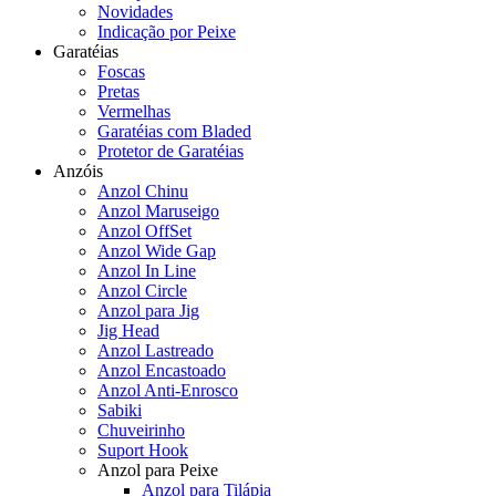
Novidades
Indicação por Peixe
Garatéias
Foscas
Pretas
Vermelhas
Garatéias com Bladed
Protetor de Garatéias
Anzóis
Anzol Chinu
Anzol Maruseigo
Anzol OffSet
Anzol Wide Gap
Anzol In Line
Anzol Circle
Anzol para Jig
Jig Head
Anzol Lastreado
Anzol Encastoado
Anzol Anti-Enrosco
Sabiki
Chuveirinho
Suport Hook
Anzol para Peixe
Anzol para Tilápia