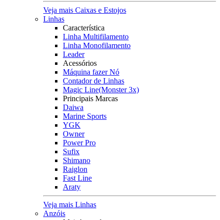
Veja mais Caixas e Estojos
Linhas
Característica
Linha Multifilamento
Linha Monofilamento
Leader
Acessórios
Máquina fazer Nó
Contador de Linhas
Magic Line(Monster 3x)
Principais Marcas
Daiwa
Marine Sports
YGK
Owner
Power Pro
Sufix
Shimano
Raiglon
Fast Line
Araty
Veja mais Linhas
Anzóis