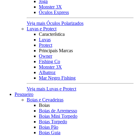
Jogá
Monster 3X
Óculos Express
Veja mais Óculos Polarizados
Luvas e Protect
Característica
Luvas
Protect
Principais Marcas
Owner
Fishing Co
Monster 3X
Albatroz
Mar Negro Fishing
Veja mais Luvas e Protect
Pesqueiro
Boias e Cevadeiras
Boias
Boias de Arremesso
Boias Mini Torpedo
Boias Torpedo
Boias Pão
Boias Guia