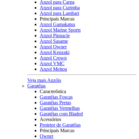
Anzol para Carpa
Anzol para Curimba
Anzol para Lambari
Principais Marcas
Anzol Gamakatsu
Anzol Marine Sports
Anzol Pinnacle
Anzol Sasame
Anzol Owner
Anzol Kenzaki
Anzol Crown
Anzol VMC
Anzol Meitou
Veja mais Anzóis
Garatéias
Característica
Garatéias Foscas
Garatéias Pretas
Garatéias Vermelhas
Garatéias com Bladed
Acessórios
Protetor de Garatéias
Principais Marcas
Owner