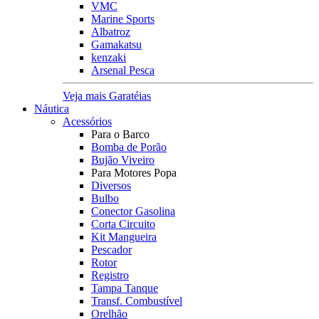
VMC
Marine Sports
Albatroz
Gamakatsu
kenzaki
Arsenal Pesca
Veja mais Garatéias
Náutica
Acessórios
Para o Barco
Bomba de Porão
Bujão Viveiro
Para Motores Popa
Diversos
Bulbo
Conector Gasolina
Corta Circuito
Kit Mangueira
Pescador
Rotor
Registro
Tampa Tanque
Transf. Combustível
Orelhão