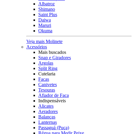
Albatroz
Shimano
Saint Plus
Daiwa
Maruri
Okuma
Veja mais Molinete
Acessórios
Mais buscados
Snap e Giradores
Argolas
Split Ring
Cutelaria
Facas
Canivetes
Tesouras
Afiador de Faca
Indispensáveis
Alicates
Aeradores
Balanças
Lanternas
Passaguá (Puça)
Régua para Medir Peixe