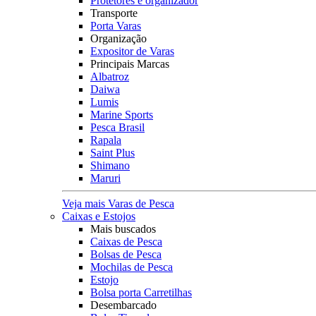
Protetores e organizador
Transporte
Porta Varas
Organização
Expositor de Varas
Principais Marcas
Albatroz
Daiwa
Lumis
Marine Sports
Pesca Brasil
Rapala
Saint Plus
Shimano
Maruri
Veja mais Varas de Pesca
Caixas e Estojos
Mais buscados
Caixas de Pesca
Bolsas de Pesca
Mochilas de Pesca
Estojo
Bolsa porta Carretilhas
Desembarcado