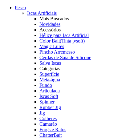
Pesca
Iscas Artificiais
Mais Buscados
Novidades
Acessórios
Hélice para Isca Artificial
Color Bait(Tinta p/soft)
Magic Lures
Pincho Arremesso
Cerdas de Saia de Silicone
Salva Iscas
Categorias
Superfície
Meia-água
Fundo
Articulada
Iscas Soft
Spinner
Rubber JIg
Jig
Colheres
Camarão
Frogs e Ratos
ChatterBait