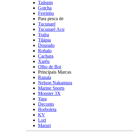
Tailspin
Gotcha
Ferrinho
Para pesca de
Tucunaré
Tucunaré Açu
Traíra
Tilápia
Dourado
Robalo
Cachara
Xaréu
Olho de Boi
Principais Marcas
Rapala
Nelson Nakamura
Marine Sports
Monster 3X
Yara
Deconto
Borboleta
KV
Lori
Maruri