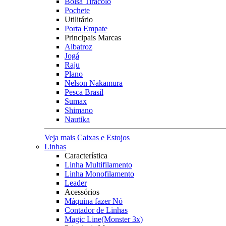
Bolsa Tiracolo
Pochete
Utilitário
Porta Empate
Principais Marcas
Albatroz
Jogá
Raju
Plano
Nelson Nakamura
Pesca Brasil
Sumax
Shimano
Nautika
Veja mais Caixas e Estojos
Linhas
Característica
Linha Multifilamento
Linha Monofilamento
Leader
Acessórios
Máquina fazer Nó
Contador de Linhas
Magic Line(Monster 3x)