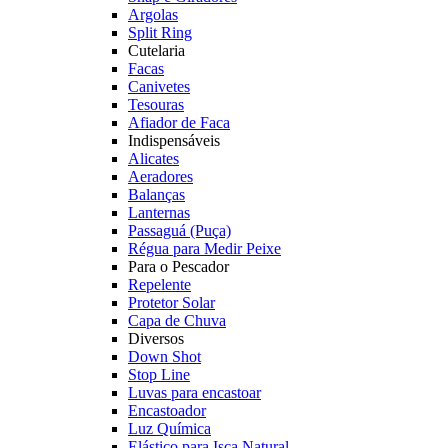
Argolas
Split Ring
Cutelaria
Facas
Canivetes
Tesouras
Afiador de Faca
Indispensáveis
Alicates
Aeradores
Balanças
Lanternas
Passaguá (Puça)
Régua para Medir Peixe
Para o Pescador
Repelente
Protetor Solar
Capa de Chuva
Diversos
Down Shot
Stop Line
Luvas para encastoar
Encastoador
Luz Química
Elástico para Isca Natural