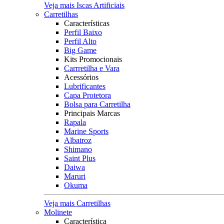
Veja mais Iscas Artificiais
Carretilhas
Características
Perfil Baixo
Perfil Alto
Big Game
Kits Promocionais
Carrretilha e Vara
Acessórios
Lubrificantes
Capa Protetora
Bolsa para Carretilha
Principais Marcas
Rapala
Marine Sports
Albatroz
Shimano
Saint Plus
Daiwa
Maruri
Okuma
Veja mais Carretilhas
Molinete
Característica