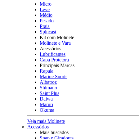
Micro
Leve
Médio
Pesado
Praia
Spincast
Kit com Molinete
Molinete e Vara
Acessórios
Lubrificantes
Capa Protetora
Principais Marcas
Rapala
Marine Sports
Albatroz
Shimano
Saint Plus
Daiwa
Maruri
Okuma
Veja mais Molinete
Acessórios
Mais buscados
Snap e Giradores