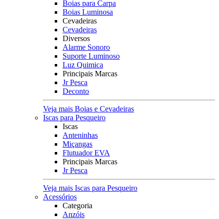
Boias para Carpa
Boias Luminosa
Cevadeiras
Cevadeiras
Diversos
Alarme Sonoro
Suporte Luminoso
Luz Quimica
Principais Marcas
Jr Pesca
Deconto
Veja mais Boias e Cevadeiras
Iscas para Pesqueiro
Iscas
Anteninhas
Miçangas
Flutuador EVA
Principais Marcas
Jr Pesca
Veja mais Iscas para Pesqueiro
Acessórios
Categoria
Anzóis