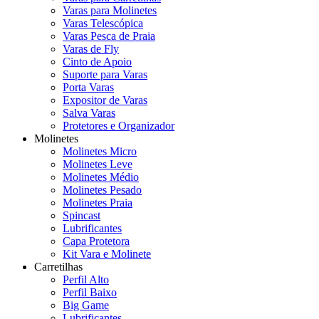
Varas para Molinetes
Varas Telescópica
Varas Pesca de Praia
Varas de Fly
Cinto de Apoio
Suporte para Varas
Porta Varas
Expositor de Varas
Salva Varas
Protetores e Organizador
Molinetes
Molinetes Micro
Molinetes Leve
Molinetes Médio
Molinetes Pesado
Molinetes Praia
Spincast
Lubrificantes
Capa Protetora
Kit Vara e Molinete
Carretilhas
Perfil Alto
Perfil Baixo
Big Game
Lubrificantes