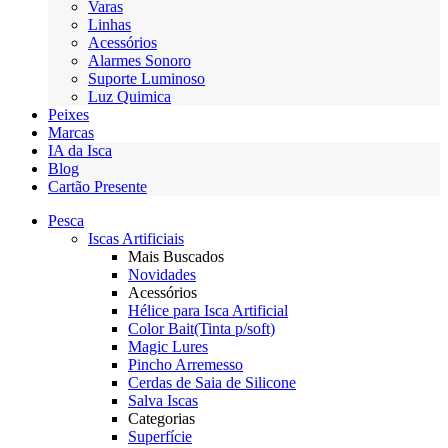
Varas
Linhas
Acessórios
Alarmes Sonoro
Suporte Luminoso
Luz Quimica
Peixes
Marcas
IA da Isca
Blog
Cartão Presente
Pesca
Iscas Artificiais
Mais Buscados
Novidades
Acessórios
Hélice para Isca Artificial
Color Bait(Tinta p/soft)
Magic Lures
Pincho Arremesso
Cerdas de Saia de Silicone
Salva Iscas
Categorias
Superfície