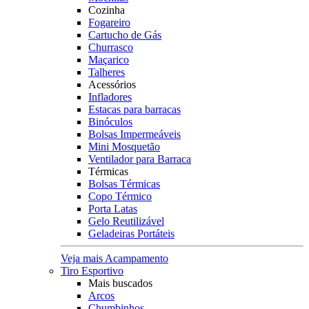
Cozinha
Fogareiro
Cartucho de Gás
Churrasco
Maçarico
Talheres
Acessórios
Infladores
Estacas para barracas
Binóculos
Bolsas Impermeáveis
Mini Mosquetão
Ventilador para Barraca
Térmicas
Bolsas Térmicas
Copo Térmico
Porta Latas
Gelo Reutilizável
Geladeiras Portáteis
Veja mais Acampamento
Tiro Esportivo
Mais buscados
Arcos
Chumbinhos