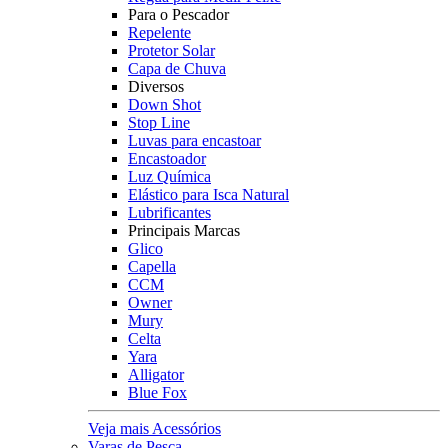
Para o Pescador
Repelente
Protetor Solar
Capa de Chuva
Diversos
Down Shot
Stop Line
Luvas para encastoar
Encastoador
Luz Química
Elástico para Isca Natural
Lubrificantes
Principais Marcas
Glico
Capella
CCM
Owner
Mury
Celta
Yara
Alligator
Blue Fox
Veja mais Acessórios
Varas de Pesca