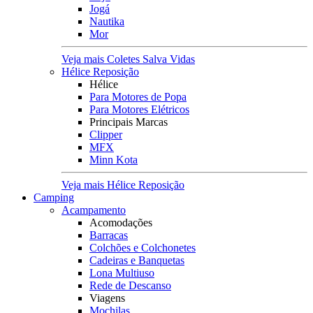
Jogá
Nautika
Mor
Veja mais Coletes Salva Vidas
Hélice Reposição
Hélice
Para Motores de Popa
Para Motores Elétricos
Principais Marcas
Clipper
MFX
Minn Kota
Veja mais Hélice Reposição
Camping
Acampamento
Acomodações
Barracas
Colchões e Colchonetes
Cadeiras e Banquetas
Lona Multiuso
Rede de Descanso
Viagens
Mochilas