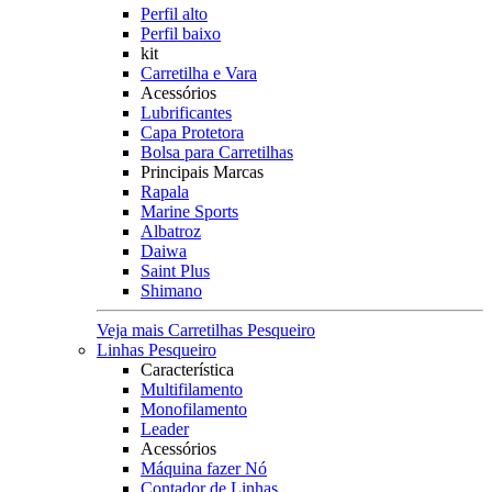
Perfil alto
Perfil baixo
kit
Carretilha e Vara
Acessórios
Lubrificantes
Capa Protetora
Bolsa para Carretilhas
Principais Marcas
Rapala
Marine Sports
Albatroz
Daiwa
Saint Plus
Shimano
Veja mais Carretilhas Pesqueiro
Linhas Pesqueiro
Característica
Multifilamento
Monofilamento
Leader
Acessórios
Máquina fazer Nó
Contador de Linhas