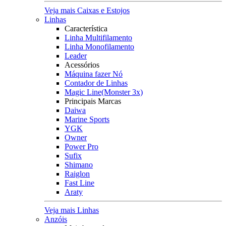
Veja mais Caixas e Estojos
Linhas
Característica
Linha Multifilamento
Linha Monofilamento
Leader
Acessórios
Máquina fazer Nó
Contador de Linhas
Magic Line(Monster 3x)
Principais Marcas
Daiwa
Marine Sports
YGK
Owner
Power Pro
Sufix
Shimano
Raiglon
Fast Line
Araty
Veja mais Linhas
Anzóis