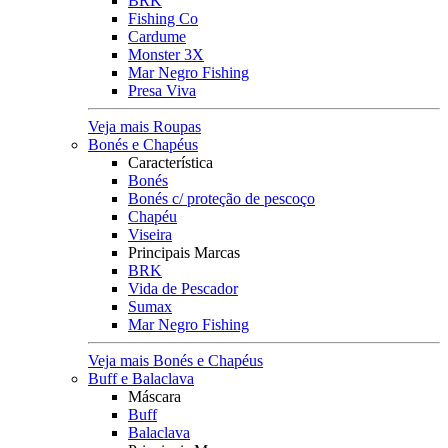
BRK
Fishing Co
Cardume
Monster 3X
Mar Negro Fishing
Presa Viva
Veja mais Roupas
Bonés e Chapéus
Característica
Bonés
Bonés c/ proteção de pescoço
Chapéu
Viseira
Principais Marcas
BRK
Vida de Pescador
Sumax
Mar Negro Fishing
Veja mais Bonés e Chapéus
Buff e Balaclava
Máscara
Buff
Balaclava