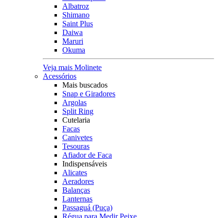
Albatroz
Shimano
Saint Plus
Daiwa
Maruri
Okuma
Veja mais Molinete
Acessórios
Mais buscados
Snap e Giradores
Argolas
Split Ring
Cutelaria
Facas
Canivetes
Tesouras
Afiador de Faca
Indispensáveis
Alicates
Aeradores
Balanças
Lanternas
Passaguá (Puça)
Régua para Medir Peixe