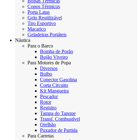
Bolsas Térmicas
Copos Térmicos
Porta Latas
Gelo Reutilizável
Tiro Esportivo
Maçarico
Geladeiras Portáteis
Náutica
Para o Barco
Bomba de Porão
Bujão Viveiro
Para Motores de Popa
Diversos
Bulbo
Conector Gasolina
Corta Circuito
Kit Mangueira
Pescador
Rotor
Registro
Tampa do Tanque
Transf. Combustível
Orelhão
Puxador de Partida
Para Carretas