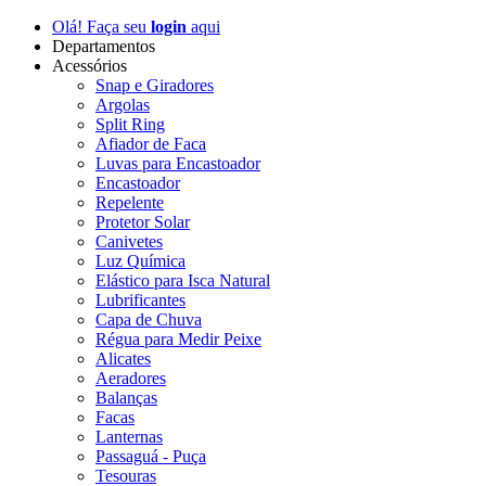
Olá! Faça seu
login
aqui
Departamentos
Acessórios
Snap e Giradores
Argolas
Split Ring
Afiador de Faca
Luvas para Encastoador
Encastoador
Repelente
Protetor Solar
Canivetes
Luz Química
Elástico para Isca Natural
Lubrificantes
Capa de Chuva
Régua para Medir Peixe
Alicates
Aeradores
Balanças
Facas
Lanternas
Passaguá - Puça
Tesouras