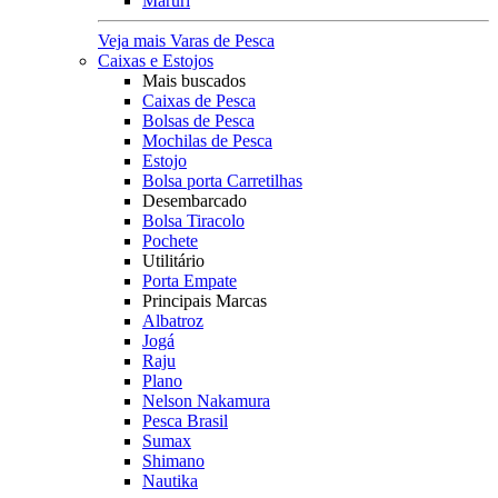
Maruri
Veja mais Varas de Pesca
Caixas e Estojos
Mais buscados
Caixas de Pesca
Bolsas de Pesca
Mochilas de Pesca
Estojo
Bolsa porta Carretilhas
Desembarcado
Bolsa Tiracolo
Pochete
Utilitário
Porta Empate
Principais Marcas
Albatroz
Jogá
Raju
Plano
Nelson Nakamura
Pesca Brasil
Sumax
Shimano
Nautika