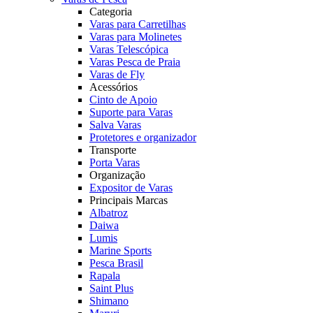
Categoria
Varas para Carretilhas
Varas para Molinetes
Varas Telescópica
Varas Pesca de Praia
Varas de Fly
Acessórios
Cinto de Apoio
Suporte para Varas
Salva Varas
Protetores e organizador
Transporte
Porta Varas
Organização
Expositor de Varas
Principais Marcas
Albatroz
Daiwa
Lumis
Marine Sports
Pesca Brasil
Rapala
Saint Plus
Shimano