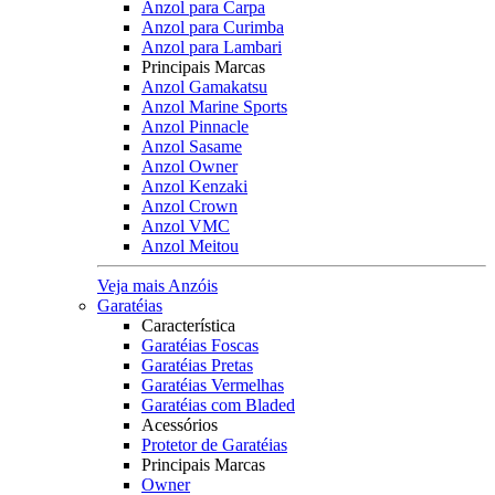
Anzol para Carpa
Anzol para Curimba
Anzol para Lambari
Principais Marcas
Anzol Gamakatsu
Anzol Marine Sports
Anzol Pinnacle
Anzol Sasame
Anzol Owner
Anzol Kenzaki
Anzol Crown
Anzol VMC
Anzol Meitou
Veja mais Anzóis
Garatéias
Característica
Garatéias Foscas
Garatéias Pretas
Garatéias Vermelhas
Garatéias com Bladed
Acessórios
Protetor de Garatéias
Principais Marcas
Owner