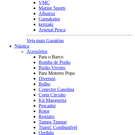
VMC
Marine Sports
Albatroz
Gamakatsu
kenzaki
Arsenal Pesca
Veja mais Garatéias
Náutica
Acessórios
Para o Barco
Bomba de Porão
Bujão Viveiro
Para Motores Popa
Diversos
Bulbo
Conector Gasolina
Corta Circuito
Kit Mangueira
Pescador
Rotor
Registro
Tampa Tanque
Transf. Combustível
Orelhão