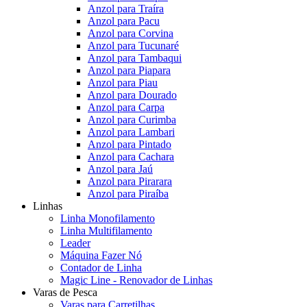
Anzol para Traíra
Anzol para Pacu
Anzol para Corvina
Anzol para Tucunaré
Anzol para Tambaqui
Anzol para Piapara
Anzol para Piau
Anzol para Dourado
Anzol para Carpa
Anzol para Curimba
Anzol para Lambari
Anzol para Pintado
Anzol para Cachara
Anzol para Jaú
Anzol para Pirarara
Anzol para Piraíba
Linhas
Linha Monofilamento
Linha Multifilamento
Leader
Máquina Fazer Nó
Contador de Linha
Magic Line - Renovador de Linhas
Varas de Pesca
Varas para Carretilhas