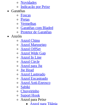
Novidades
Indicação por Peixe
Garatéias
Foscas
Pretas
Vermelhas
Garatéias com Bladed
Protetor de Garatéias
Anzóis
Anzol Chinu
Anzol Maruseigo
Anzol OffSet
Anzol Wide Gap
Anzol In Line
Anzol Circle
Anzol para Jig
Jig Head
Anzol Lastreado
Anzol Encastoado
Anzol Anti-Enrosco
Sabiki
Chuveirinho
Suport Hook
Anzol para Peixe
Anzol para Tilápia