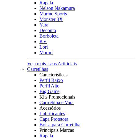
Rapala
Nelson Nakamura
Marine Sports
Monster 3X
Yara
Deconto
Borboleta
KV
Lori
Maruri
Veja mais Iscas Artificiais
Carretilhas
Características
Perfil Baixo
Perfil Alto
Big Game
Kits Promocionais
Carrretilha e Vara
Acessórios
Lubrificantes
Capa Protetora
Bolsa para Carretilha
Principais Marcas
Rapala