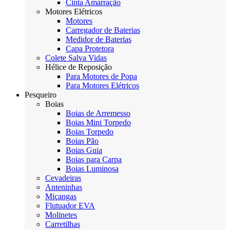
Cinta Amarração
Motores Elétricos
Motores
Carregador de Baterias
Medidor de Baterias
Capa Protetora
Colete Salva Vidas
Hélice de Reposição
Para Motores de Popa
Para Motores Elétricos
Pesqueiro
Boias
Boias de Arremesso
Boias Mini Torpedo
Boias Torpedo
Boias Pão
Boias Guia
Boias para Carpa
Boias Luminosa
Cevadeiras
Anteninhas
Miçangas
Flutuador EVA
Molinetes
Carretilhas