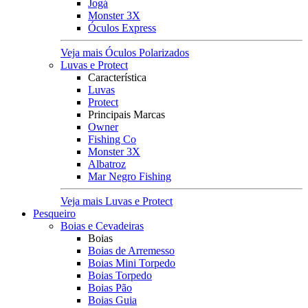
Jogá
Monster 3X
Óculos Express
Veja mais Óculos Polarizados
Luvas e Protect
Característica
Luvas
Protect
Principais Marcas
Owner
Fishing Co
Monster 3X
Albatroz
Mar Negro Fishing
Veja mais Luvas e Protect
Pesqueiro
Boias e Cevadeiras
Boias
Boias de Arremesso
Boias Mini Torpedo
Boias Torpedo
Boias Pão
Boias Guia