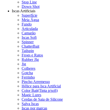
Stop Line
Down Shot
Iscas Artificiais
Superfície
Meia Água
Fundo
Articulada
Camarão
Iscas Soft
Spinner
ChatterBait
Tailspin
Frogs e Ratos
Rubber JIg
Jig
Colheres
Gotcha
Ferrinho
Pincho Arremesso
Hélice para Isca Artificial
Color Bait(Tinta p/soft)
Magic Lures
Cerdas de Saia de Silicone
Salva Iscas
Iscas por marcas