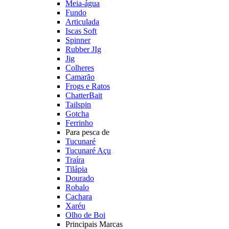
Meia-água
Fundo
Articulada
Iscas Soft
Spinner
Rubber JIg
Jig
Colheres
Camarão
Frogs e Ratos
ChatterBait
Tailspin
Gotcha
Ferrinho
Para pesca de
Tucunaré
Tucunaré Açu
Traíra
Tilápia
Dourado
Robalo
Cachara
Xaréu
Olho de Boi
Principais Marcas