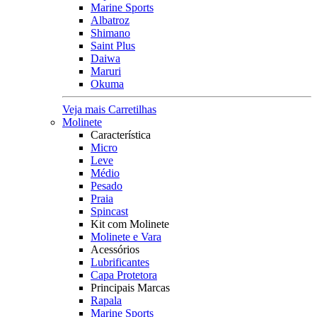
Marine Sports
Albatroz
Shimano
Saint Plus
Daiwa
Maruri
Okuma
Veja mais Carretilhas
Molinete
Característica
Micro
Leve
Médio
Pesado
Praia
Spincast
Kit com Molinete
Molinete e Vara
Acessórios
Lubrificantes
Capa Protetora
Principais Marcas
Rapala
Marine Sports