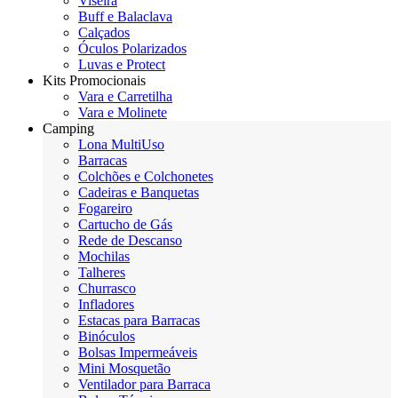
Viseira
Buff e Balaclava
Calçados
Óculos Polarizados
Luvas e Protect
Kits Promocionais
Vara e Carretilha
Vara e Molinete
Camping
Lona MultiUso
Barracas
Colchões e Colchonetes
Cadeiras e Banquetas
Fogareiro
Cartucho de Gás
Rede de Descanso
Mochilas
Talheres
Churrasco
Infladores
Estacas para Barracas
Binóculos
Bolsas Impermeáveis
Mini Mosquetão
Ventilador para Barraca