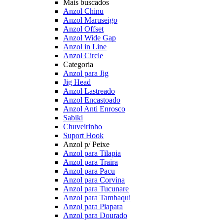
Mais buscados
Anzol Chinu
Anzol Maruseigo
Anzol Offset
Anzol Wide Gap
Anzol in Line
Anzol Circle
Categoria
Anzol para Jig
Jig Head
Anzol Lastreado
Anzol Encastoado
Anzol Anti Enrosco
Sabiki
Chuveirinho
Suport Hook
Anzol p/ Peixe
Anzol para Tilapia
Anzol para Traira
Anzol para Pacu
Anzol para Corvina
Anzol para Tucunare
Anzol para Tambaqui
Anzol para Piapara
Anzol para Dourado