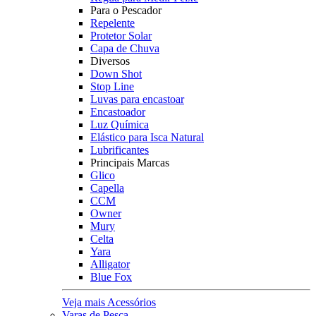
Para o Pescador
Repelente
Protetor Solar
Capa de Chuva
Diversos
Down Shot
Stop Line
Luvas para encastoar
Encastoador
Luz Química
Elástico para Isca Natural
Lubrificantes
Principais Marcas
Glico
Capella
CCM
Owner
Mury
Celta
Yara
Alligator
Blue Fox
Veja mais Acessórios
Varas de Pesca