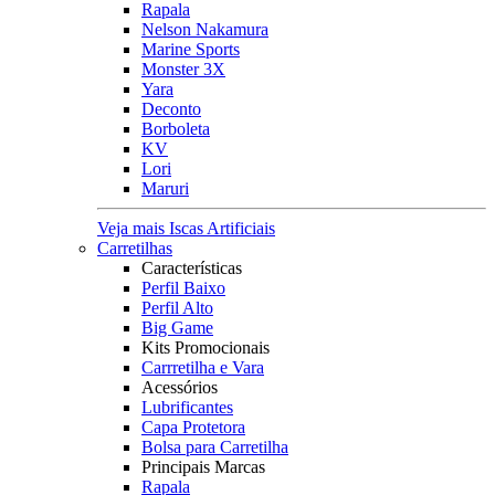
Rapala
Nelson Nakamura
Marine Sports
Monster 3X
Yara
Deconto
Borboleta
KV
Lori
Maruri
Veja mais Iscas Artificiais
Carretilhas
Características
Perfil Baixo
Perfil Alto
Big Game
Kits Promocionais
Carrretilha e Vara
Acessórios
Lubrificantes
Capa Protetora
Bolsa para Carretilha
Principais Marcas
Rapala