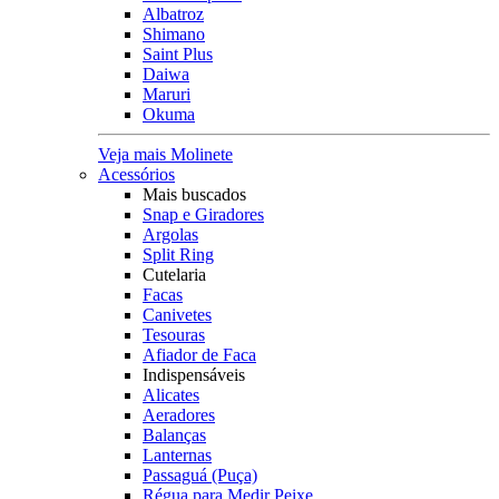
Albatroz
Shimano
Saint Plus
Daiwa
Maruri
Okuma
Veja mais Molinete
Acessórios
Mais buscados
Snap e Giradores
Argolas
Split Ring
Cutelaria
Facas
Canivetes
Tesouras
Afiador de Faca
Indispensáveis
Alicates
Aeradores
Balanças
Lanternas
Passaguá (Puça)
Régua para Medir Peixe