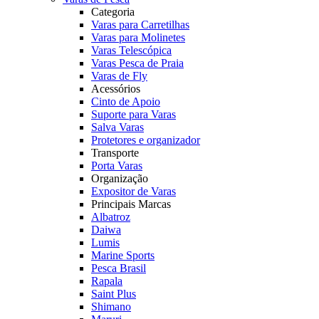
Categoria
Varas para Carretilhas
Varas para Molinetes
Varas Telescópica
Varas Pesca de Praia
Varas de Fly
Acessórios
Cinto de Apoio
Suporte para Varas
Salva Varas
Protetores e organizador
Transporte
Porta Varas
Organização
Expositor de Varas
Principais Marcas
Albatroz
Daiwa
Lumis
Marine Sports
Pesca Brasil
Rapala
Saint Plus
Shimano