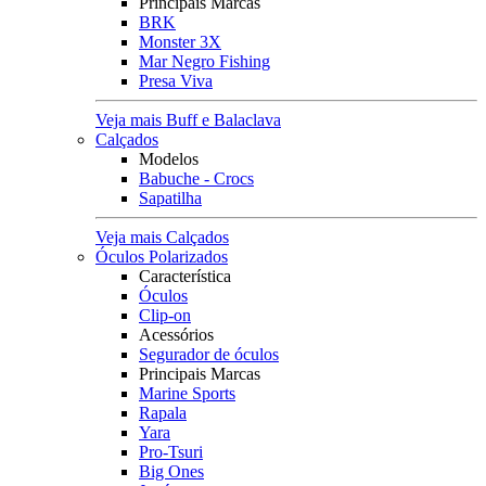
Principais Marcas
BRK
Monster 3X
Mar Negro Fishing
Presa Viva
Veja mais Buff e Balaclava
Calçados
Modelos
Babuche - Crocs
Sapatilha
Veja mais Calçados
Óculos Polarizados
Característica
Óculos
Clip-on
Acessórios
Segurador de óculos
Principais Marcas
Marine Sports
Rapala
Yara
Pro-Tsuri
Big Ones