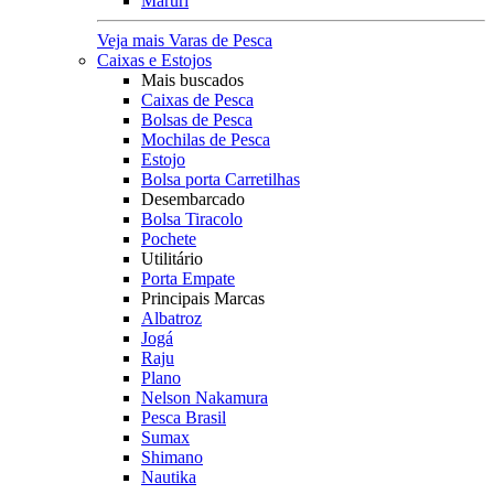
Maruri
Veja mais Varas de Pesca
Caixas e Estojos
Mais buscados
Caixas de Pesca
Bolsas de Pesca
Mochilas de Pesca
Estojo
Bolsa porta Carretilhas
Desembarcado
Bolsa Tiracolo
Pochete
Utilitário
Porta Empate
Principais Marcas
Albatroz
Jogá
Raju
Plano
Nelson Nakamura
Pesca Brasil
Sumax
Shimano
Nautika