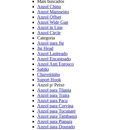
Mais buscados
Anzol Chinu
Anzol Maruseigo
Anzol Offset
Anzol Wide Gap
Anzol in Line
Anzol Circle
Categoria
Anzol para Jig
Jig Head
Anzol Lastreado
Anzol Encastoado
Anzol Anti Enrosco
Sabiki
Chuveirinho
Suport Hook
Anzol p/ Peixe
Anzol para Tilapia
Anzol para Traira
Anzol para Pacu
Anzol para Corvina
Anzol para Tucunare
Anzol para Tambaqui
Anzol para Piapara
Anzol para Dourado