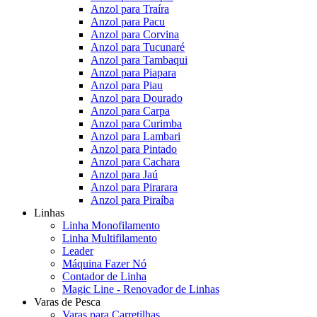
Anzol para Traíra
Anzol para Pacu
Anzol para Corvina
Anzol para Tucunaré
Anzol para Tambaqui
Anzol para Piapara
Anzol para Piau
Anzol para Dourado
Anzol para Carpa
Anzol para Curimba
Anzol para Lambari
Anzol para Pintado
Anzol para Cachara
Anzol para Jaú
Anzol para Pirarara
Anzol para Piraíba
Linhas
Linha Monofilamento
Linha Multifilamento
Leader
Máquina Fazer Nó
Contador de Linha
Magic Line - Renovador de Linhas
Varas de Pesca
Varas para Carretilhas