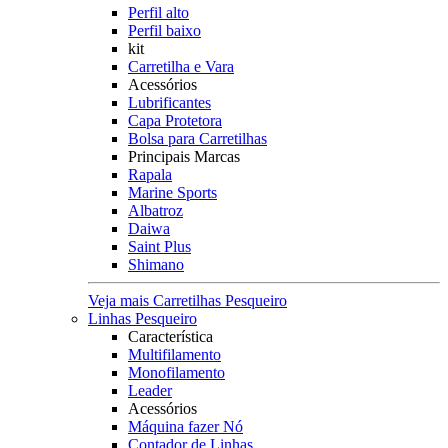
Perfil alto
Perfil baixo
kit
Carretilha e Vara
Acessórios
Lubrificantes
Capa Protetora
Bolsa para Carretilhas
Principais Marcas
Rapala
Marine Sports
Albatroz
Daiwa
Saint Plus
Shimano
Veja mais Carretilhas Pesqueiro
Linhas Pesqueiro
Característica
Multifilamento
Monofilamento
Leader
Acessórios
Máquina fazer Nó
Contador de Linhas