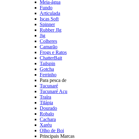
Meia-água
Fundo
Articulada
Iscas Soft
Spinner
Rubber JIg
Jig
Colheres
Camarão
Frogs e Ratos
ChatterBait
Tailspin
Gotcha
Ferrinho
Para pesca de
Tucunaré
Tucunaré Açu
Traíra
Tilápia
Dourado
Robalo
Cachara
Xaréu
Olho de Boi
Principais Marcas