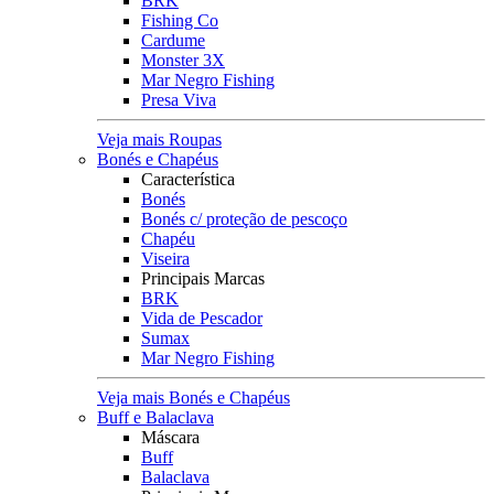
BRK
Fishing Co
Cardume
Monster 3X
Mar Negro Fishing
Presa Viva
Veja mais Roupas
Bonés e Chapéus
Característica
Bonés
Bonés c/ proteção de pescoço
Chapéu
Viseira
Principais Marcas
BRK
Vida de Pescador
Sumax
Mar Negro Fishing
Veja mais Bonés e Chapéus
Buff e Balaclava
Máscara
Buff
Balaclava