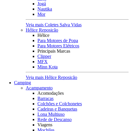
Jogá
Nautika
Mor
Veja mais Coletes Salva Vidas
Hélice Reposição
Hélice
Para Motores de Popa
Para Motores Elétricos
Principais Marcas
Clipper
MFX
Minn Kota
Veja mais Hélice Reposição
Camping
Acampamento
Acomodações
Barracas
Colchões e Colchonetes
Cadeiras e Banquetas
Lona Multiuso
Rede de Descanso
Viagens
Mochilas