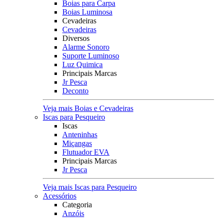
Boias para Carpa
Boias Luminosa
Cevadeiras
Cevadeiras
Diversos
Alarme Sonoro
Suporte Luminoso
Luz Quimica
Principais Marcas
Jr Pesca
Deconto
Veja mais Boias e Cevadeiras
Iscas para Pesqueiro
Iscas
Anteninhas
Miçangas
Flutuador EVA
Principais Marcas
Jr Pesca
Veja mais Iscas para Pesqueiro
Acessórios
Categoria
Anzóis