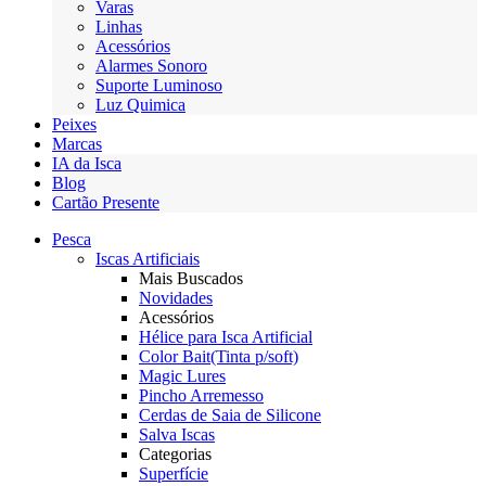
Varas
Linhas
Acessórios
Alarmes Sonoro
Suporte Luminoso
Luz Quimica
Peixes
Marcas
IA da Isca
Blog
Cartão Presente
Pesca
Iscas Artificiais
Mais Buscados
Novidades
Acessórios
Hélice para Isca Artificial
Color Bait(Tinta p/soft)
Magic Lures
Pincho Arremesso
Cerdas de Saia de Silicone
Salva Iscas
Categorias
Superfície