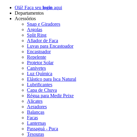
Olá! Faça seu
login
aqui
Departamentos
Acessórios
Snap e Giradores
Argolas
Split Ring
Afiador de Faca
Luvas para Encastoador
Encastoador
Repelente
Protetor Solar
Canivetes
Luz Química
Elástico para Isca Natural
Lubrificantes
Capa de Chuva
Régua para Medir Peixe
Alicates
Aeradores
Balanças
Facas
Lanternas
Passaguá - Puça
Tesouras