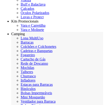
Viseira
Buff e Balaclava
Calçados
Óculos Polarizados
Luvas e Protect
Kits Promocionais
Vara e Carretilha
Vara e Molinete
Camping
Lona MultiUso
Barracas
Colchões e Colchonetes
Cadeiras e Banquetas
Fogareiro
Cartucho de Gás
Rede de Descanso
Mochilas
Talheres
Churrasco
Infladores
Estacas para Barracas
Binóculos
Bolsas Impermeáveis
Mini Mosquetão
Ventilador para Barraca