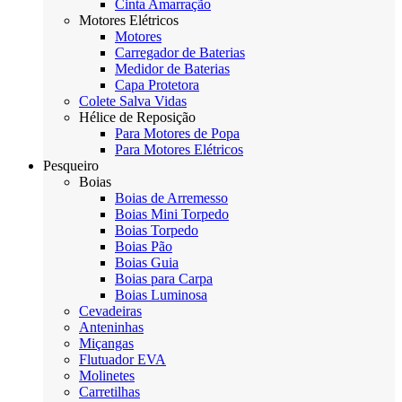
Cinta Amarração
Motores Elétricos
Motores
Carregador de Baterias
Medidor de Baterias
Capa Protetora
Colete Salva Vidas
Hélice de Reposição
Para Motores de Popa
Para Motores Elétricos
Pesqueiro
Boias
Boias de Arremesso
Boias Mini Torpedo
Boias Torpedo
Boias Pão
Boias Guia
Boias para Carpa
Boias Luminosa
Cevadeiras
Anteninhas
Miçangas
Flutuador EVA
Molinetes
Carretilhas