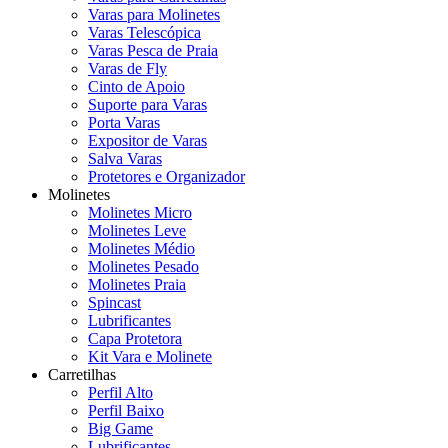
Varas para Molinetes
Varas Telescópica
Varas Pesca de Praia
Varas de Fly
Cinto de Apoio
Suporte para Varas
Porta Varas
Expositor de Varas
Salva Varas
Protetores e Organizador
Molinetes
Molinetes Micro
Molinetes Leve
Molinetes Médio
Molinetes Pesado
Molinetes Praia
Spincast
Lubrificantes
Capa Protetora
Kit Vara e Molinete
Carretilhas
Perfil Alto
Perfil Baixo
Big Game
Lubrificantes