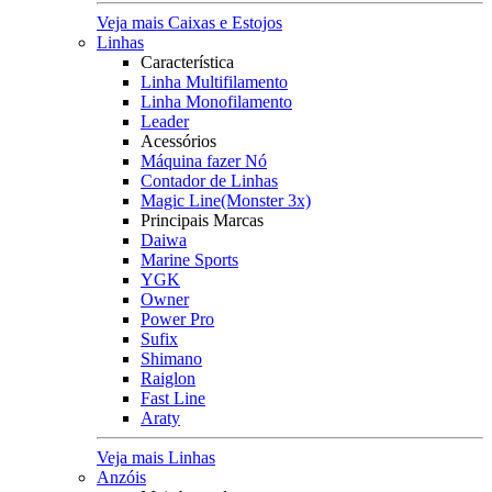
Veja mais Caixas e Estojos
Linhas
Característica
Linha Multifilamento
Linha Monofilamento
Leader
Acessórios
Máquina fazer Nó
Contador de Linhas
Magic Line(Monster 3x)
Principais Marcas
Daiwa
Marine Sports
YGK
Owner
Power Pro
Sufix
Shimano
Raiglon
Fast Line
Araty
Veja mais Linhas
Anzóis