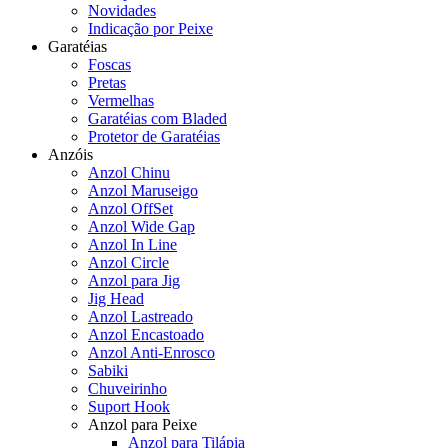
Novidades
Indicação por Peixe
Garatéias
Foscas
Pretas
Vermelhas
Garatéias com Bladed
Protetor de Garatéias
Anzóis
Anzol Chinu
Anzol Maruseigo
Anzol OffSet
Anzol Wide Gap
Anzol In Line
Anzol Circle
Anzol para Jig
Jig Head
Anzol Lastreado
Anzol Encastoado
Anzol Anti-Enrosco
Sabiki
Chuveirinho
Suport Hook
Anzol para Peixe
Anzol para Tilápia