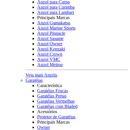
Anzol para Carpa
Anzol para Curimba
Anzol para Lambari
Principais Marcas
Anzol Gamakatsu
Anzol Marine Sports
Anzol Pinnacle
Anzol Sasame
Anzol Owner
Anzol Kenzaki
Anzol Crown
Anzol VMC
Anzol Meitou
Veja mais Anzóis
Garatéias
Característica
Garatéias Foscas
Garatéias Pretas
Garatéias Vermelhas
Garatéias com Bladed
Acessórios
Protetor de Garatéias
Principais Marcas
Owner