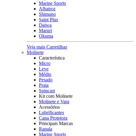
Marine Sports
Albatroz
Shimano
Saint Plus
Daiwa
Maruri
Okuma
Veja mais Carretilhas
Molinete
Característica
Micro
Leve
Médio
Pesado
Praia
Spincast
Kit com Molinete
Molinete e Vara
Acessórios
Lubrificantes
Capa Protetora
Principais Marcas
Rapala
Marine Sports