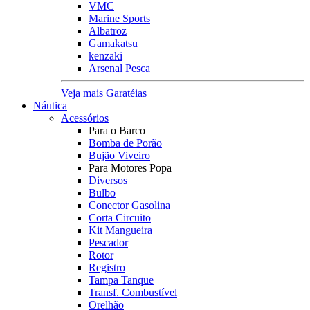
VMC
Marine Sports
Albatroz
Gamakatsu
kenzaki
Arsenal Pesca
Veja mais Garatéias
Náutica
Acessórios
Para o Barco
Bomba de Porão
Bujão Viveiro
Para Motores Popa
Diversos
Bulbo
Conector Gasolina
Corta Circuito
Kit Mangueira
Pescador
Rotor
Registro
Tampa Tanque
Transf. Combustível
Orelhão