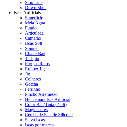
Stop Line
Down Shot
Iscas Artificiais
Superfície
Meia Água
Fundo
Articulada
Camarão
Iscas Soft
Spinner
ChatterBait
Tailspin
Frogs e Ratos
Rubber JIg
Jig
Colheres
Gotcha
Ferrinho
Pincho Arremesso
Hélice para Isca Artificial
Color Bait(Tinta p/soft)
Magic Lures
Cerdas de Saia de Silicone
Salva Iscas
Iscas por marcas