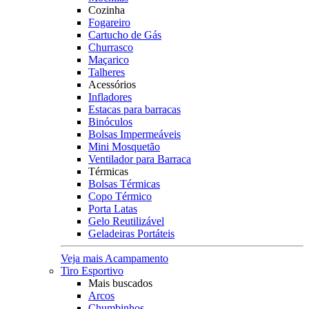
Cozinha
Fogareiro
Cartucho de Gás
Churrasco
Maçarico
Talheres
Acessórios
Infladores
Estacas para barracas
Binóculos
Bolsas Impermeáveis
Mini Mosquetão
Ventilador para Barraca
Térmicas
Bolsas Térmicas
Copo Térmico
Porta Latas
Gelo Reutilizável
Geladeiras Portáteis
Veja mais Acampamento
Tiro Esportivo
Mais buscados
Arcos
Chumbinhos