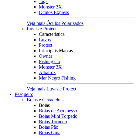
Jogá
Monster 3X
Óculos Express
Veja mais Óculos Polarizados
Luvas e Protect
Característica
Luvas
Protect
Principais Marcas
Owner
Fishing Co
Monster 3X
Albatroz
Mar Negro Fishing
Veja mais Luvas e Protect
Pesqueiro
Boias e Cevadeiras
Boias
Boias de Arremesso
Boias Mini Torpedo
Boias Torpedo
Boias Pão
Boias Guia