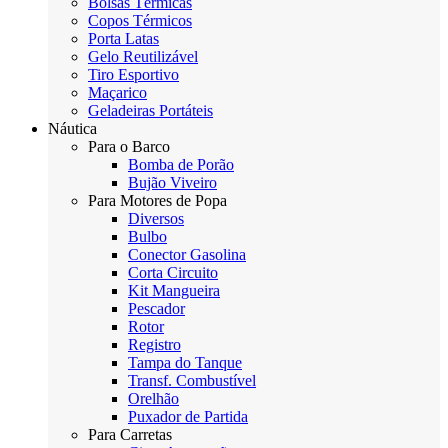
Bolsas Térmicas
Copos Térmicos
Porta Latas
Gelo Reutilizável
Tiro Esportivo
Maçarico
Geladeiras Portáteis
Náutica
Para o Barco
Bomba de Porão
Bujão Viveiro
Para Motores de Popa
Diversos
Bulbo
Conector Gasolina
Corta Circuito
Kit Mangueira
Pescador
Rotor
Registro
Tampa do Tanque
Transf. Combustível
Orelhão
Puxador de Partida
Para Carretas