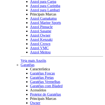
Anzol para Carpa
Anzol para Curimba
Anzol para Lambari
Principais Marcas
Anzol Gamakatsu
Anzol Marine Sports
Anzol Pinnacle
Anzol Sasame
Anzol Owner
Anzol Kenzaki
Anzol Crown
Anzol VMC
Anzol Meitou
Veja mais Anzóis
Garatéias
Característica
Garatéias Foscas
Garatéias Pretas
Garatéias Vermelhas
Garatéias com Bladed
Acessórios
Protetor de Garatéias
Principais Marcas
Owner