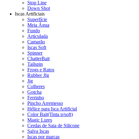
Stop Line
Down Shot
Iscas Artificiais
Superfície
Meia Água
Fundo
Articulada
Camarão
Iscas Soft
Spinner
ChatterBait
Tailspin
Frogs e Ratos
Rubber JIg
Jig
Colheres
Gotcha
Ferrinho
Pincho Arremesso
Hélice para Isca Artificial
Color Bait(Tinta p/soft)
Magic Lures
Cerdas de Saia de Silicone
Salva Iscas
Iscas por marcas