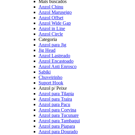
Mais buscados
Anzol Chinu
Anzol Maruseigo
Anzol Offset
Anzol Wide Gap
Anzol in Line
Anzol Circle
Categoria
Anzol para Jig
Jig Head
Anzol Lastreado
Anzol Encastoado
Anzol Anti Enrosco
Sabiki
Chuveirinho
Suport Hook
Anzol p/ Peixe
Anzol para Tilapia
Anzol para Traira
Anzol para Pacu
Anzol para Corvina
Anzol para Tucunare
Anzol para Tambaqui
Anzol para Piapara
Anzol para Dourado