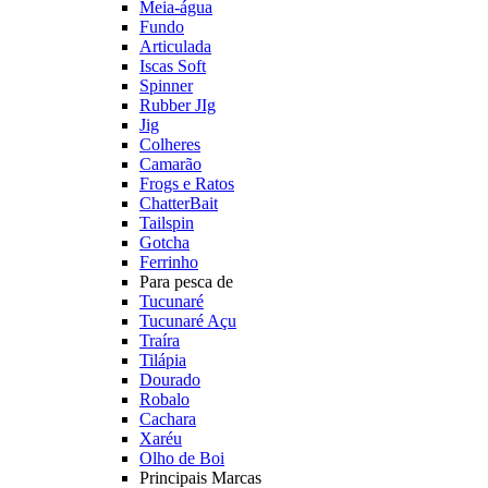
Meia-água
Fundo
Articulada
Iscas Soft
Spinner
Rubber JIg
Jig
Colheres
Camarão
Frogs e Ratos
ChatterBait
Tailspin
Gotcha
Ferrinho
Para pesca de
Tucunaré
Tucunaré Açu
Traíra
Tilápia
Dourado
Robalo
Cachara
Xaréu
Olho de Boi
Principais Marcas