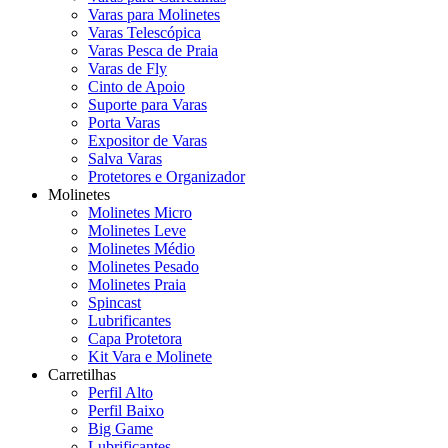
Varas para Molinetes
Varas Telescópica
Varas Pesca de Praia
Varas de Fly
Cinto de Apoio
Suporte para Varas
Porta Varas
Expositor de Varas
Salva Varas
Protetores e Organizador
Molinetes
Molinetes Micro
Molinetes Leve
Molinetes Médio
Molinetes Pesado
Molinetes Praia
Spincast
Lubrificantes
Capa Protetora
Kit Vara e Molinete
Carretilhas
Perfil Alto
Perfil Baixo
Big Game
Lubrificantes