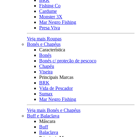
BRK
Fishing Co
Cardume
Monster 3X
Mar Negro Fishing
Presa Viva
Veja mais Roupas
Bonés e Chapéus
Característica
Bonés
Bonés c/ proteção de pescoço
Chapéu
Viseira
Principais Marcas
BRK
Vida de Pescador
Sumax
Mar Negro Fishing
Veja mais Bonés e Chapéus
Buff e Balaclava
Máscara
Buff
Balaclava