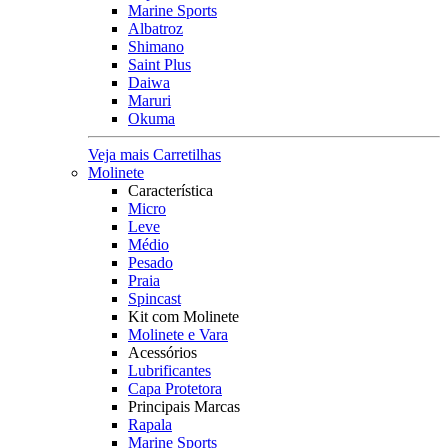
Marine Sports
Albatroz
Shimano
Saint Plus
Daiwa
Maruri
Okuma
Veja mais Carretilhas
Molinete
Característica
Micro
Leve
Médio
Pesado
Praia
Spincast
Kit com Molinete
Molinete e Vara
Acessórios
Lubrificantes
Capa Protetora
Principais Marcas
Rapala
Marine Sports