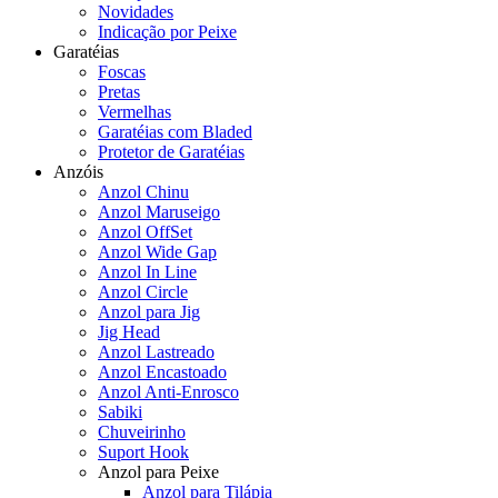
Novidades
Indicação por Peixe
Garatéias
Foscas
Pretas
Vermelhas
Garatéias com Bladed
Protetor de Garatéias
Anzóis
Anzol Chinu
Anzol Maruseigo
Anzol OffSet
Anzol Wide Gap
Anzol In Line
Anzol Circle
Anzol para Jig
Jig Head
Anzol Lastreado
Anzol Encastoado
Anzol Anti-Enrosco
Sabiki
Chuveirinho
Suport Hook
Anzol para Peixe
Anzol para Tilápia