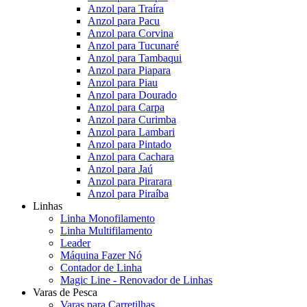
Anzol para Traíra
Anzol para Pacu
Anzol para Corvina
Anzol para Tucunaré
Anzol para Tambaqui
Anzol para Piapara
Anzol para Piau
Anzol para Dourado
Anzol para Carpa
Anzol para Curimba
Anzol para Lambari
Anzol para Pintado
Anzol para Cachara
Anzol para Jaú
Anzol para Pirarara
Anzol para Piraíba
Linhas
Linha Monofilamento
Linha Multifilamento
Leader
Máquina Fazer Nó
Contador de Linha
Magic Line - Renovador de Linhas
Varas de Pesca
Varas para Carretilhas