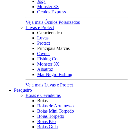
Jogá
Monster 3X
Óculos Express
Veja mais Óculos Polarizados
Luvas e Protect
Característica
Luvas
Protect
Principais Marcas
Owner
Fishing Co
Monster 3X
Albatroz
Mar Negro Fishing
Veja mais Luvas e Protect
Pesqueiro
Boias e Cevadeiras
Boias
Boias de Arremesso
Boias Mini Torpedo
Boias Torpedo
Boias Pão
Boias Guia