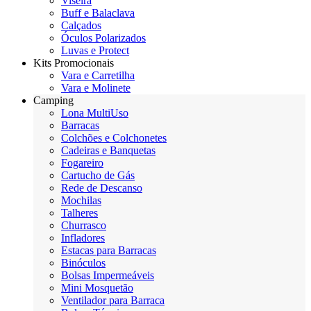
Viseira
Buff e Balaclava
Calçados
Óculos Polarizados
Luvas e Protect
Kits Promocionais
Vara e Carretilha
Vara e Molinete
Camping
Lona MultiUso
Barracas
Colchões e Colchonetes
Cadeiras e Banquetas
Fogareiro
Cartucho de Gás
Rede de Descanso
Mochilas
Talheres
Churrasco
Infladores
Estacas para Barracas
Binóculos
Bolsas Impermeáveis
Mini Mosquetão
Ventilador para Barraca