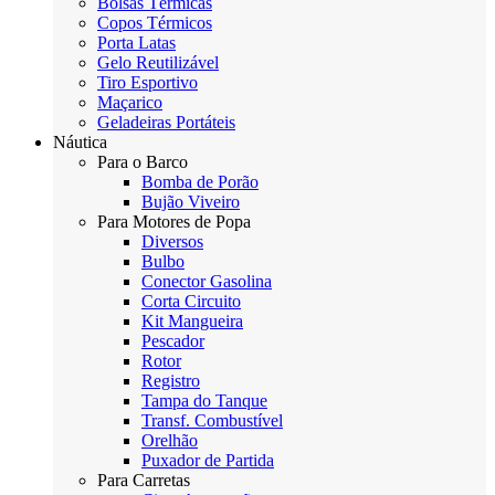
Bolsas Térmicas
Copos Térmicos
Porta Latas
Gelo Reutilizável
Tiro Esportivo
Maçarico
Geladeiras Portáteis
Náutica
Para o Barco
Bomba de Porão
Bujão Viveiro
Para Motores de Popa
Diversos
Bulbo
Conector Gasolina
Corta Circuito
Kit Mangueira
Pescador
Rotor
Registro
Tampa do Tanque
Transf. Combustível
Orelhão
Puxador de Partida
Para Carretas