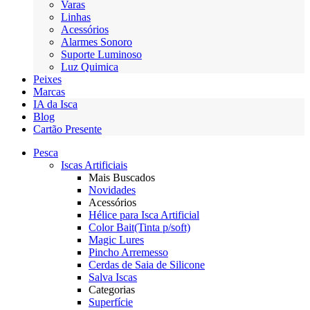
Varas
Linhas
Acessórios
Alarmes Sonoro
Suporte Luminoso
Luz Quimica
Peixes
Marcas
IA da Isca
Blog
Cartão Presente
Pesca
Iscas Artificiais
Mais Buscados
Novidades
Acessórios
Hélice para Isca Artificial
Color Bait(Tinta p/soft)
Magic Lures
Pincho Arremesso
Cerdas de Saia de Silicone
Salva Iscas
Categorias
Superfície