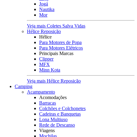
Jogá
Nautika
Mor
Veja mais Coletes Salva Vidas
Hélice Reposição
Hélice
Para Motores de Popa
Para Motores Elétricos
Principais Marcas
Clipper
MFX
Minn Kota
Veja mais Hélice Reposição
Camping
Acampamento
Acomodações
Barracas
Colchões e Colchonetes
Cadeiras e Banquetas
Lona Multiuso
Rede de Descanso
Viagens
Mochilas