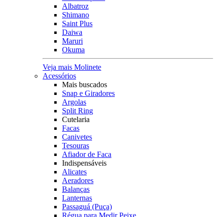
Albatroz
Shimano
Saint Plus
Daiwa
Maruri
Okuma
Veja mais Molinete
Acessórios
Mais buscados
Snap e Giradores
Argolas
Split Ring
Cutelaria
Facas
Canivetes
Tesouras
Afiador de Faca
Indispensáveis
Alicates
Aeradores
Balanças
Lanternas
Passaguá (Puça)
Régua para Medir Peixe