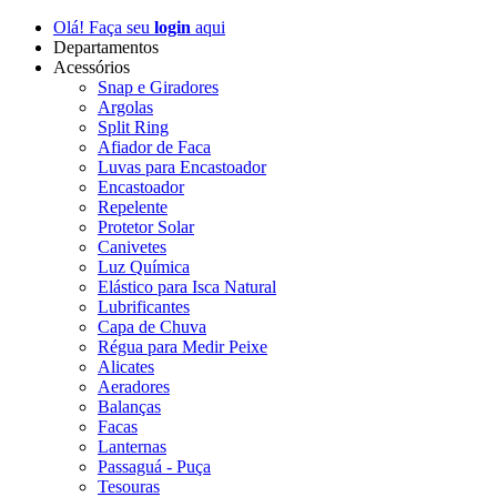
Olá! Faça seu
login
aqui
Departamentos
Acessórios
Snap e Giradores
Argolas
Split Ring
Afiador de Faca
Luvas para Encastoador
Encastoador
Repelente
Protetor Solar
Canivetes
Luz Química
Elástico para Isca Natural
Lubrificantes
Capa de Chuva
Régua para Medir Peixe
Alicates
Aeradores
Balanças
Facas
Lanternas
Passaguá - Puça
Tesouras