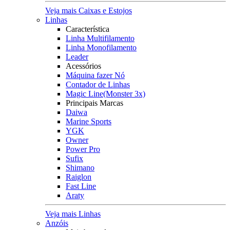
Veja mais Caixas e Estojos
Linhas
Característica
Linha Multifilamento
Linha Monofilamento
Leader
Acessórios
Máquina fazer Nó
Contador de Linhas
Magic Line(Monster 3x)
Principais Marcas
Daiwa
Marine Sports
YGK
Owner
Power Pro
Sufix
Shimano
Raiglon
Fast Line
Araty
Veja mais Linhas
Anzóis