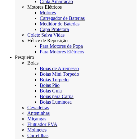
Cinta Amarração
Motores Elétricos
Motores
Carregador de Baterias
Medidor de Baterias
Capa Protetora
Colete Salva Vidas
Hélice de Reposição
Para Motores de Popa
Para Motores Elétricos
Pesqueiro
Boias
Boias de Arremesso
Boias Mini Torpedo
Boias Torpedo
Boias Pão
Boias Guia
Boias para Carpa
Boias Luminosa
Cevadeiras
Anteninhas
Miçangas
Flutuador EVA
Molinetes
Carretilhas