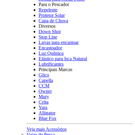
Para o Pescador
Repelente
Protetor Solar
Capa de Chuva
Diversos
Down Shot
Stop Line
Luvas para encastoar
Encastoador
Luz Química
Elástico para Isca Natural
Lubrificantes
Principais Marcas
Glico
Capella
CCM
Owner
Mury
Celta
Yara
Alligator
Blue Fox
Veja mais Acessórios
Varas de Pesca