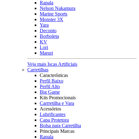
Rapala
Nelson Nakamura
Marine Sports
Monster 3X
Yara
Deconto
Borboleta
KV
Lori
Maruri
Veja mais Iscas Artificiais
Carretilhas
Características
Perfil Baixo
Perfil Alto
Big Game
Kits Promocionais
Carrretilha e Vara
Acessórios
Lubrificantes
Capa Protetora
Bolsa para Carretilha
Principais Marcas
Rapala