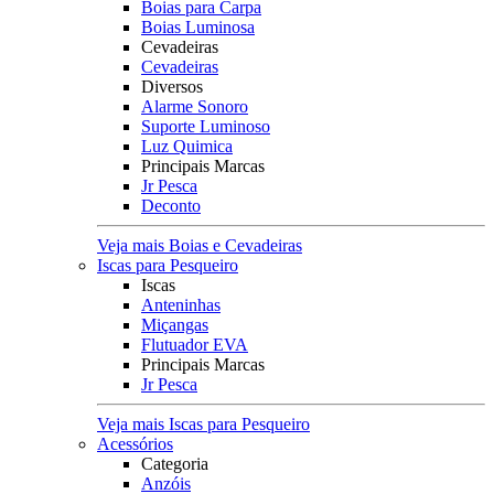
Boias para Carpa
Boias Luminosa
Cevadeiras
Cevadeiras
Diversos
Alarme Sonoro
Suporte Luminoso
Luz Quimica
Principais Marcas
Jr Pesca
Deconto
Veja mais Boias e Cevadeiras
Iscas para Pesqueiro
Iscas
Anteninhas
Miçangas
Flutuador EVA
Principais Marcas
Jr Pesca
Veja mais Iscas para Pesqueiro
Acessórios
Categoria
Anzóis