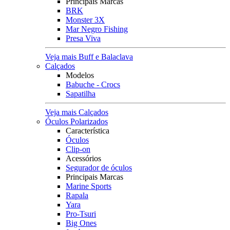
Principais Marcas
BRK
Monster 3X
Mar Negro Fishing
Presa Viva
Veja mais Buff e Balaclava
Calçados
Modelos
Babuche - Crocs
Sapatilha
Veja mais Calçados
Óculos Polarizados
Característica
Óculos
Clip-on
Acessórios
Segurador de óculos
Principais Marcas
Marine Sports
Rapala
Yara
Pro-Tsuri
Big Ones