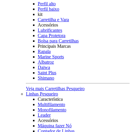
Perfil alto
Perfil baixo
kit
Carretilha e Vara
Acessórios
Lubrificantes
Capa Protetora
Bolsa para Carretilhas
Principais Marcas
Rapala
Marine Sports
Albatroz
Daiwa
Saint Plus
Shimano
Veja mais Carretilhas Pesqueiro
Linhas Pesqueiro
Característica
Multifilamento
Monofilamento
Leader
Acessórios
Máquina fazer Nó
Contador de Linhas