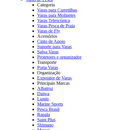
Categoria
Varas para Carretilhas
Varas para Molinetes
Varas Telescópica
Varas Pesca de Praia
Varas de Fly
Acessórios
Cinto de Apoio
Suporte para Varas
Salva Varas
Protetores e organizador
Transporte
Porta Varas
Organização
Expositor de Varas
Principais Marcas
Albatroz
Daiwa
Lumis
Marine Sports
Pesca Brasil
Rapala
Saint Plus
Shimano