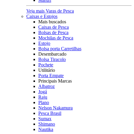
Maruri
Veja mais Varas de Pesca
Caixas e Estojos
Mais buscados
Caixas de Pesca
Bolsas de Pesca
Mochilas de Pesca
Estojo
Bolsa porta Carretilhas
Desembarcado
Bolsa Tiracolo
Pochete
Utilitário
Porta Empate
Principais Marcas
Albatroz
Jogá
Raju
Plano
Nelson Nakamura
Pesca Brasil
Sumax
Shimano
Nautika