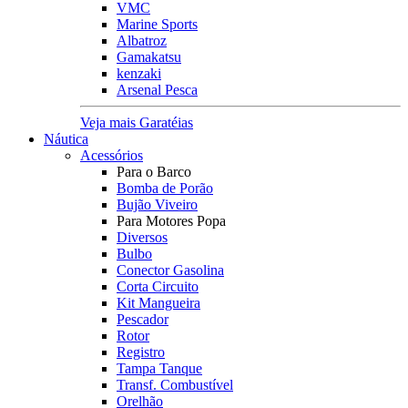
VMC
Marine Sports
Albatroz
Gamakatsu
kenzaki
Arsenal Pesca
Veja mais Garatéias
Náutica
Acessórios
Para o Barco
Bomba de Porão
Bujão Viveiro
Para Motores Popa
Diversos
Bulbo
Conector Gasolina
Corta Circuito
Kit Mangueira
Pescador
Rotor
Registro
Tampa Tanque
Transf. Combustível
Orelhão