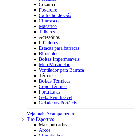
Cozinha
Fogareiro
Cartucho de Gás
Churrasco
Maçarico
Talheres
Acessórios
Infladores
Estacas para barracas
Binóculos
Bolsas Impermeáveis
Mini Mosquetão
Ventilador para Barraca
Térmicas
Bolsas Térmicas
Copo Térmico
Porta Latas
Gelo Reutilizável
Geladeiras Portáteis
Veja mais Acampamento
Tiro Esportivo
Mais buscados
Arcos
Chumbinhos