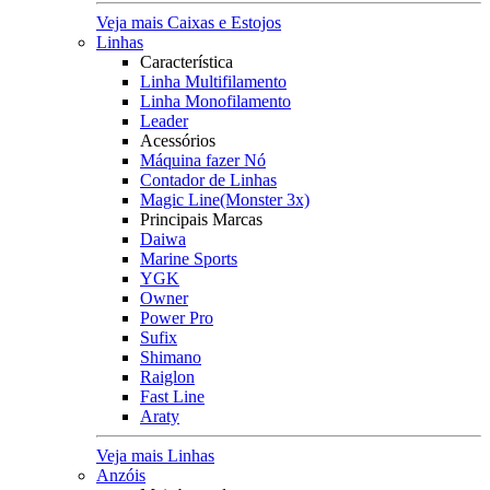
Veja mais Caixas e Estojos
Linhas
Característica
Linha Multifilamento
Linha Monofilamento
Leader
Acessórios
Máquina fazer Nó
Contador de Linhas
Magic Line(Monster 3x)
Principais Marcas
Daiwa
Marine Sports
YGK
Owner
Power Pro
Sufix
Shimano
Raiglon
Fast Line
Araty
Veja mais Linhas
Anzóis