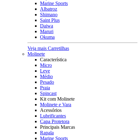
Marine Sports
Albatroz
Shimano
Saint Plus
Daiwa
Maruri
Okuma
Veja mais Carretilhas
Molinete
Característica
Micro
Leve
Médio
Pesado
Praia
Spincast
Kit com Molinete
Molinete e Vara
Acessórios
Lubrificantes
Capa Protetora
Principais Marcas
Rapala
Marine Sports