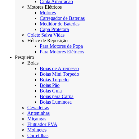
Cinta Amarração
Motores Elétricos
Motores
Carregador de Baterias
Medidor de Baterias
Capa Protetora
Colete Salva Vidas
Hélice de Reposição
Para Motores de Popa
Para Motores Elétricos
Pesqueiro
Boias
Boias de Arremesso
Boias Mini Torpedo
Boias Torpedo
Boias Pão
Boias Guia
Boias para Carpa
Boias Luminosa
Cevadeiras
Anteninhas
Miçangas
Flutuador EVA
Molinetes
Carretilhas