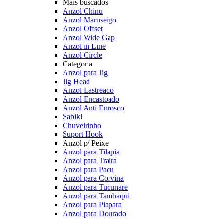
Mais buscados
Anzol Chinu
Anzol Maruseigo
Anzol Offset
Anzol Wide Gap
Anzol in Line
Anzol Circle
Categoria
Anzol para Jig
Jig Head
Anzol Lastreado
Anzol Encastoado
Anzol Anti Enrosco
Sabiki
Chuveirinho
Suport Hook
Anzol p/ Peixe
Anzol para Tilapia
Anzol para Traira
Anzol para Pacu
Anzol para Corvina
Anzol para Tucunare
Anzol para Tambaqui
Anzol para Piapara
Anzol para Dourado