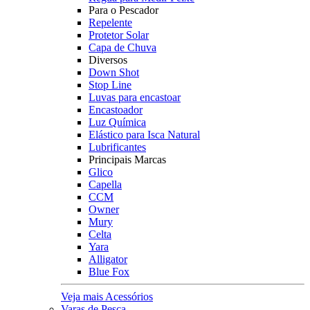
Para o Pescador
Repelente
Protetor Solar
Capa de Chuva
Diversos
Down Shot
Stop Line
Luvas para encastoar
Encastoador
Luz Química
Elástico para Isca Natural
Lubrificantes
Principais Marcas
Glico
Capella
CCM
Owner
Mury
Celta
Yara
Alligator
Blue Fox
Veja mais Acessórios
Varas de Pesca