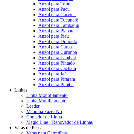
Anzol para Traíra
Anzol para Pacu
Anzol para Corvina
Anzol para Tucunaré
Anzol para Tambaqui
Anzol para Piapara
Anzol para Piau
Anzol para Dourado
Anzol para Carpa
Anzol para Curimba
Anzol para Lambari
Anzol para Pintado
Anzol para Cachara
Anzol para Jaú
Anzol para Pirarara
Anzol para Piraíba
Linhas
Linha Monofilamento
Linha Multifilamento
Leader
Máquina Fazer Nó
Contador de Linha
Magic Line - Renovador de Linhas
Varas de Pesca
Varas para Carretilhas