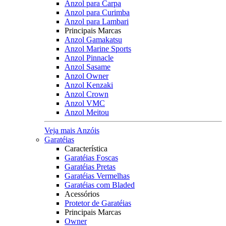
Anzol para Carpa
Anzol para Curimba
Anzol para Lambari
Principais Marcas
Anzol Gamakatsu
Anzol Marine Sports
Anzol Pinnacle
Anzol Sasame
Anzol Owner
Anzol Kenzaki
Anzol Crown
Anzol VMC
Anzol Meitou
Veja mais Anzóis
Garatéias
Característica
Garatéias Foscas
Garatéias Pretas
Garatéias Vermelhas
Garatéias com Bladed
Acessórios
Protetor de Garatéias
Principais Marcas
Owner