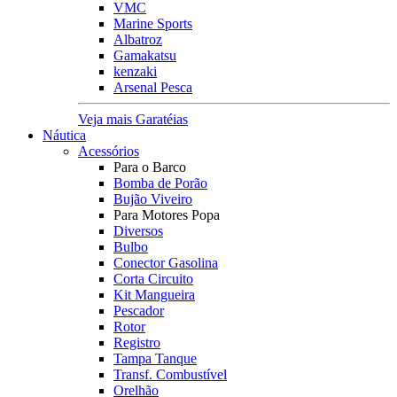
VMC
Marine Sports
Albatroz
Gamakatsu
kenzaki
Arsenal Pesca
Veja mais Garatéias
Náutica
Acessórios
Para o Barco
Bomba de Porão
Bujão Viveiro
Para Motores Popa
Diversos
Bulbo
Conector Gasolina
Corta Circuito
Kit Mangueira
Pescador
Rotor
Registro
Tampa Tanque
Transf. Combustível
Orelhão