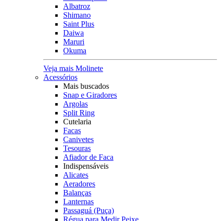
Albatroz
Shimano
Saint Plus
Daiwa
Maruri
Okuma
Veja mais Molinete
Acessórios
Mais buscados
Snap e Giradores
Argolas
Split Ring
Cutelaria
Facas
Canivetes
Tesouras
Afiador de Faca
Indispensáveis
Alicates
Aeradores
Balanças
Lanternas
Passaguá (Puça)
Régua para Medir Peixe