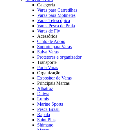
Categoria
Varas para Carretilhas
Varas para Molinetes
Varas Telescópica
Varas Pesca de Praia
Varas de Fly
Acessórios
Cinto de Apoio
Suporte para Varas
Salva Varas
Protetores e organizador
Transporte
Porta Varas
Organização
Expositor de Varas
Principais Marcas
Albatroz
Daiwa
Lumis
Marine Sports
Pesca Brasil
Rapala
Saint Plus
Shimano