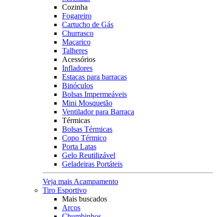
Cozinha
Fogareiro
Cartucho de Gás
Churrasco
Maçarico
Talheres
Acessórios
Infladores
Estacas para barracas
Binóculos
Bolsas Impermeáveis
Mini Mosquetão
Ventilador para Barraca
Térmicas
Bolsas Térmicas
Copo Térmico
Porta Latas
Gelo Reutilizável
Geladeiras Portáteis
Veja mais Acampamento
Tiro Esportivo
Mais buscados
Arcos
Chumbinhos