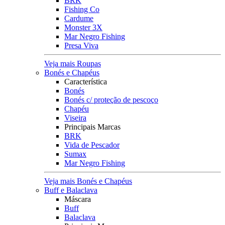
BRK
Fishing Co
Cardume
Monster 3X
Mar Negro Fishing
Presa Viva
Veja mais Roupas
Bonés e Chapéus
Característica
Bonés
Bonés c/ proteção de pescoço
Chapéu
Viseira
Principais Marcas
BRK
Vida de Pescador
Sumax
Mar Negro Fishing
Veja mais Bonés e Chapéus
Buff e Balaclava
Máscara
Buff
Balaclava