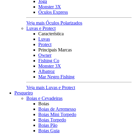
Jogá
Monster 3X
Óculos Express
Veja mais Óculos Polarizados
Luvas e Protect
Característica
Luvas
Protect
Principais Marcas
Owner
Fishing Co
Monster 3X
Albatroz
Mar Negro Fishing
Veja mais Luvas e Protect
Pesqueiro
Boias e Cevadeiras
Boias
Boias de Arremesso
Boias Mini Torpedo
Boias Torpedo
Boias Pão
Boias Guia