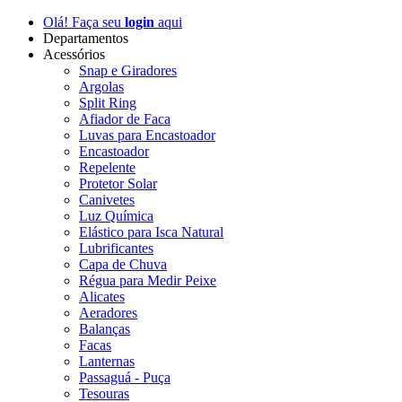
Olá! Faça seu
login
aqui
Departamentos
Acessórios
Snap e Giradores
Argolas
Split Ring
Afiador de Faca
Luvas para Encastoador
Encastoador
Repelente
Protetor Solar
Canivetes
Luz Química
Elástico para Isca Natural
Lubrificantes
Capa de Chuva
Régua para Medir Peixe
Alicates
Aeradores
Balanças
Facas
Lanternas
Passaguá - Puça
Tesouras