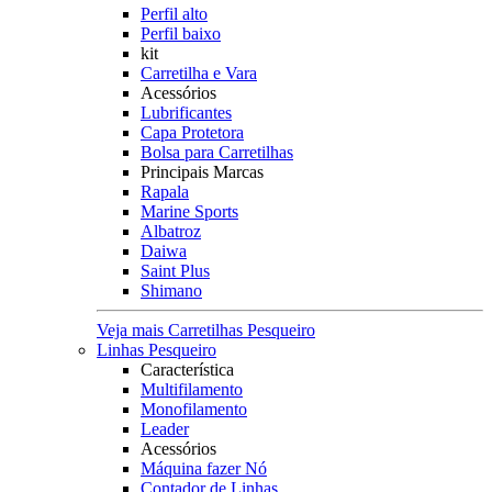
Perfil alto
Perfil baixo
kit
Carretilha e Vara
Acessórios
Lubrificantes
Capa Protetora
Bolsa para Carretilhas
Principais Marcas
Rapala
Marine Sports
Albatroz
Daiwa
Saint Plus
Shimano
Veja mais Carretilhas Pesqueiro
Linhas Pesqueiro
Característica
Multifilamento
Monofilamento
Leader
Acessórios
Máquina fazer Nó
Contador de Linhas