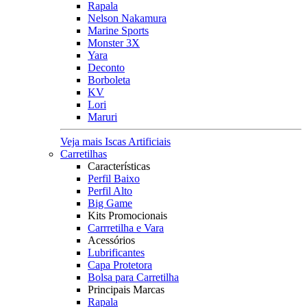
Rapala
Nelson Nakamura
Marine Sports
Monster 3X
Yara
Deconto
Borboleta
KV
Lori
Maruri
Veja mais Iscas Artificiais
Carretilhas
Características
Perfil Baixo
Perfil Alto
Big Game
Kits Promocionais
Carrretilha e Vara
Acessórios
Lubrificantes
Capa Protetora
Bolsa para Carretilha
Principais Marcas
Rapala