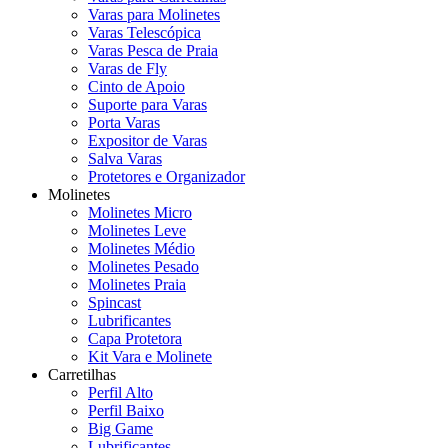
Varas para Molinetes
Varas Telescópica
Varas Pesca de Praia
Varas de Fly
Cinto de Apoio
Suporte para Varas
Porta Varas
Expositor de Varas
Salva Varas
Protetores e Organizador
Molinetes
Molinetes Micro
Molinetes Leve
Molinetes Médio
Molinetes Pesado
Molinetes Praia
Spincast
Lubrificantes
Capa Protetora
Kit Vara e Molinete
Carretilhas
Perfil Alto
Perfil Baixo
Big Game
Lubrificantes