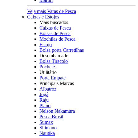
Maruri
Veja mais Varas de Pesca
Caixas e Estojos
Mais buscados
Caixas de Pesca
Bolsas de Pesca
Mochilas de Pesca
Estojo
Bolsa porta Carretilhas
Desembarcado
Bolsa Tiracolo
Pochete
Utilitário
Porta Empate
Principais Marcas
Albatroz
Jogá
Raju
Plano
Nelson Nakamura
Pesca Brasil
Sumax
Shimano
Nautika