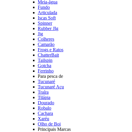
Meia-água
Fundo
Articulada
Iscas Soft
Spinner
Rubber JIg
Jig
Colheres
Camarão
Frogs e Ratos
ChatterBait
Tailspin
Gotcha
Ferrinho
Para pesca de
Tucunaré
Tucunaré Açu
Traíra
Tilápia
Dourado
Robalo
Cachara
Xaréu
Olho de Boi
Principais Marcas