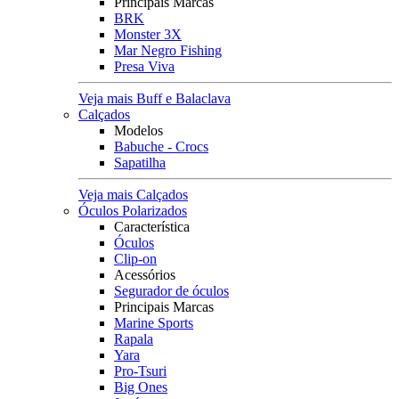
Principais Marcas
BRK
Monster 3X
Mar Negro Fishing
Presa Viva
Veja mais Buff e Balaclava
Calçados
Modelos
Babuche - Crocs
Sapatilha
Veja mais Calçados
Óculos Polarizados
Característica
Óculos
Clip-on
Acessórios
Segurador de óculos
Principais Marcas
Marine Sports
Rapala
Yara
Pro-Tsuri
Big Ones