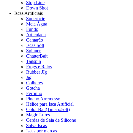
Stop Line
Down Shot
Iscas Artificiais
Superfície
Meia Água
Fundo
Articulada
Camarão
Iscas Soft
Spinner
ChatterBait
Tailspin
Frogs e Ratos
Rubber JIg
Jig
Colheres
Gotcha
Ferrinho
Pincho Arremesso
Hélice para Isca Artificial
Color Bait(Tinta p/soft)
Magic Lures
Cerdas de Saia de Silicone
Salva Iscas
Iscas por marcas