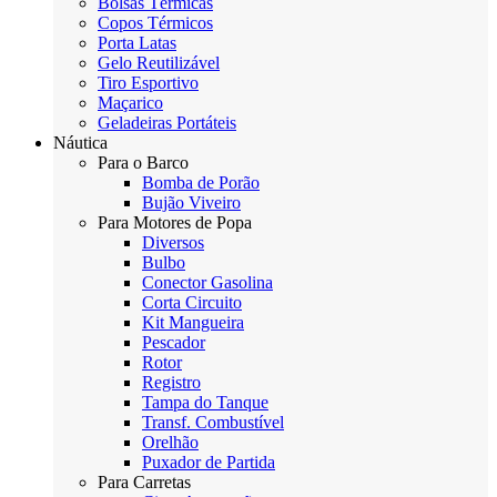
Bolsas Térmicas
Copos Térmicos
Porta Latas
Gelo Reutilizável
Tiro Esportivo
Maçarico
Geladeiras Portáteis
Náutica
Para o Barco
Bomba de Porão
Bujão Viveiro
Para Motores de Popa
Diversos
Bulbo
Conector Gasolina
Corta Circuito
Kit Mangueira
Pescador
Rotor
Registro
Tampa do Tanque
Transf. Combustível
Orelhão
Puxador de Partida
Para Carretas