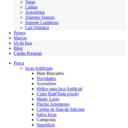
Varas
Linhas
Acessórios
Alarmes Sonoro
Suporte Luminoso
Luz Quimica
Peixes
Marcas
IA da Isca
Blog
Cartão Presente
Pesca
Iscas Artificiais
Mais Buscados
Novidades
Acessórios
Hélice para Isca Artificial
Color Bait(Tinta p/soft)
Magic Lures
Pincho Arremesso
Cerdas de Saia de Silicone
Salva Iscas
Categorias
Superfície