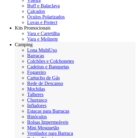
Viseira
Buff e Balaclava
Calçados
Óculos Polarizados
Luvas e Protect
Kits Promocionais
Vara e Carretilha
Vara e Molinete
Camping
Lona MultiUso
Barracas
Colchões e Colchonetes
Cadeiras e Banquetas
Fogareiro
Cartucho de Gás
Rede de Descanso
Mochilas
Talheres
Churrasco
Infladores
Estacas para Barracas
Binóculos
Bolsas Impermeáveis
Mini Mosquetão
Ventilador para Barraca