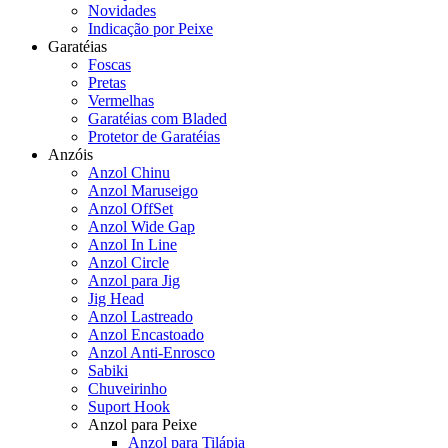
Novidades
Indicação por Peixe
Garatéias
Foscas
Pretas
Vermelhas
Garatéias com Bladed
Protetor de Garatéias
Anzóis
Anzol Chinu
Anzol Maruseigo
Anzol OffSet
Anzol Wide Gap
Anzol In Line
Anzol Circle
Anzol para Jig
Jig Head
Anzol Lastreado
Anzol Encastoado
Anzol Anti-Enrosco
Sabiki
Chuveirinho
Suport Hook
Anzol para Peixe
Anzol para Tilápia