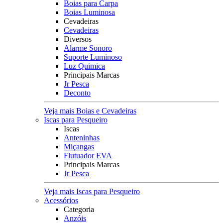
Boias para Carpa
Boias Luminosa
Cevadeiras
Cevadeiras
Diversos
Alarme Sonoro
Suporte Luminoso
Luz Quimica
Principais Marcas
Jr Pesca
Deconto
Veja mais Boias e Cevadeiras
Iscas para Pesqueiro
Iscas
Anteninhas
Miçangas
Flutuador EVA
Principais Marcas
Jr Pesca
Veja mais Iscas para Pesqueiro
Acessórios
Categoria
Anzóis