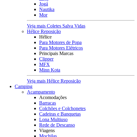
Jogá
Nautika
Mor
Veja mais Coletes Salva Vidas
Hélice Reposição
Hélice
Para Motores de Popa
Para Motores Elétricos
Principais Marcas
Clipper
MFX
Minn Kota
Veja mais Hélice Reposição
Camping
Acampamento
Acomodações
Barracas
Colchões e Colchonetes
Cadeiras e Banquetas
Lona Multiuso
Rede de Descanso
Viagens
Mochilas