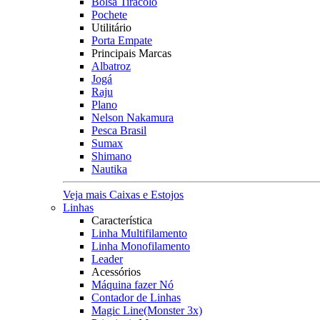
Bolsa Tiracolo
Pochete
Utilitário
Porta Empate
Principais Marcas
Albatroz
Jogá
Raju
Plano
Nelson Nakamura
Pesca Brasil
Sumax
Shimano
Nautika
Veja mais Caixas e Estojos
Linhas
Característica
Linha Multifilamento
Linha Monofilamento
Leader
Acessórios
Máquina fazer Nó
Contador de Linhas
Magic Line(Monster 3x)