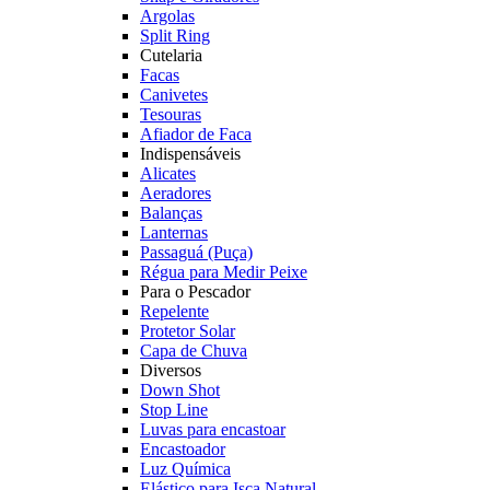
Argolas
Split Ring
Cutelaria
Facas
Canivetes
Tesouras
Afiador de Faca
Indispensáveis
Alicates
Aeradores
Balanças
Lanternas
Passaguá (Puça)
Régua para Medir Peixe
Para o Pescador
Repelente
Protetor Solar
Capa de Chuva
Diversos
Down Shot
Stop Line
Luvas para encastoar
Encastoador
Luz Química
Elástico para Isca Natural