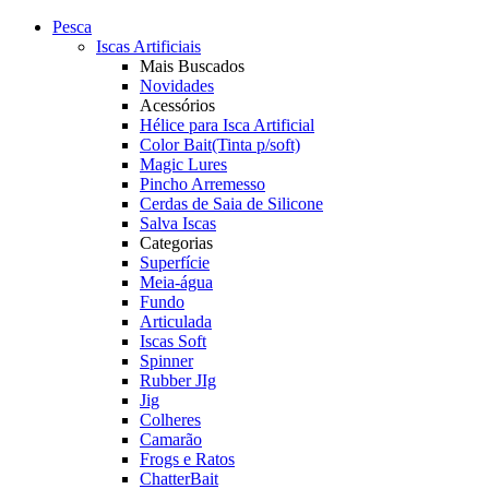
Pesca
Iscas Artificiais
Mais Buscados
Novidades
Acessórios
Hélice para Isca Artificial
Color Bait(Tinta p/soft)
Magic Lures
Pincho Arremesso
Cerdas de Saia de Silicone
Salva Iscas
Categorias
Superfície
Meia-água
Fundo
Articulada
Iscas Soft
Spinner
Rubber JIg
Jig
Colheres
Camarão
Frogs e Ratos
ChatterBait