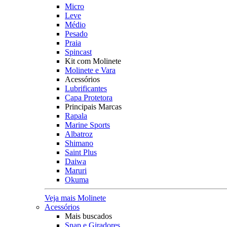
Micro
Leve
Médio
Pesado
Praia
Spincast
Kit com Molinete
Molinete e Vara
Acessórios
Lubrificantes
Capa Protetora
Principais Marcas
Rapala
Marine Sports
Albatroz
Shimano
Saint Plus
Daiwa
Maruri
Okuma
Veja mais Molinete
Acessórios
Mais buscados
Snap e Giradores