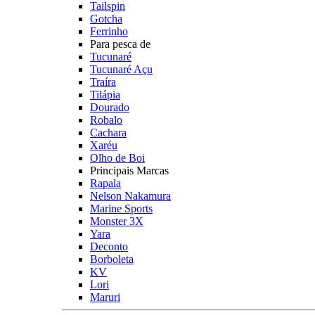
Tailspin
Gotcha
Ferrinho
Para pesca de
Tucunaré
Tucunaré Açu
Traíra
Tilápia
Dourado
Robalo
Cachara
Xaréu
Olho de Boi
Principais Marcas
Rapala
Nelson Nakamura
Marine Sports
Monster 3X
Yara
Deconto
Borboleta
KV
Lori
Maruri