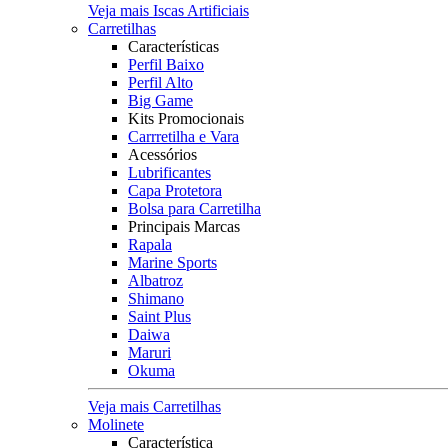
Veja mais Iscas Artificiais
Carretilhas
Características
Perfil Baixo
Perfil Alto
Big Game
Kits Promocionais
Carrretilha e Vara
Acessórios
Lubrificantes
Capa Protetora
Bolsa para Carretilha
Principais Marcas
Rapala
Marine Sports
Albatroz
Shimano
Saint Plus
Daiwa
Maruri
Okuma
Veja mais Carretilhas
Molinete
Característica