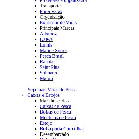
Protetores e organizador
Transporte
Porta Varas
Organização
Expositor de Varas
Principais Marcas
Albatroz
Daiwa
Lumis
Marine Sports
Pesca Brasil
Rapala
Saint Plus
Shimano
Maruri
Veja mais Varas de Pesca
Caixas e Estojos
Mais buscados
Caixas de Pesca
Bolsas de Pesca
Mochilas de Pesca
Estojo
Bolsa porta Carretilhas
Desembarcado