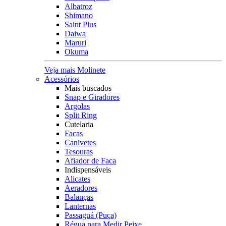
Albatroz
Shimano
Saint Plus
Daiwa
Maruri
Okuma
Veja mais Molinete
Acessórios
Mais buscados
Snap e Giradores
Argolas
Split Ring
Cutelaria
Facas
Canivetes
Tesouras
Afiador de Faca
Indispensáveis
Alicates
Aeradores
Balanças
Lanternas
Passaguá (Puça)
Régua para Medir Peixe