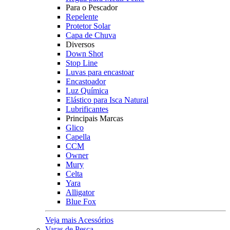
Para o Pescador
Repelente
Protetor Solar
Capa de Chuva
Diversos
Down Shot
Stop Line
Luvas para encastoar
Encastoador
Luz Química
Elástico para Isca Natural
Lubrificantes
Principais Marcas
Glico
Capella
CCM
Owner
Mury
Celta
Yara
Alligator
Blue Fox
Veja mais Acessórios
Varas de Pesca