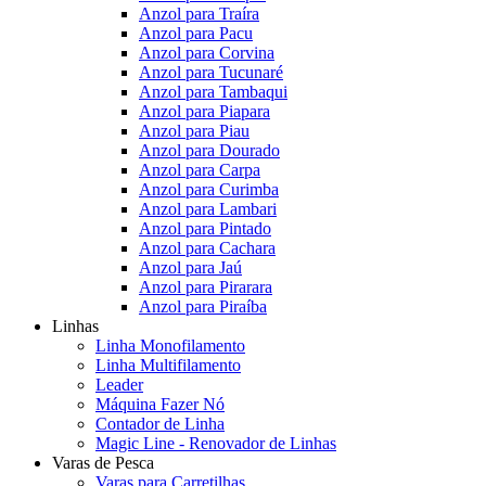
Anzol para Traíra
Anzol para Pacu
Anzol para Corvina
Anzol para Tucunaré
Anzol para Tambaqui
Anzol para Piapara
Anzol para Piau
Anzol para Dourado
Anzol para Carpa
Anzol para Curimba
Anzol para Lambari
Anzol para Pintado
Anzol para Cachara
Anzol para Jaú
Anzol para Pirarara
Anzol para Piraíba
Linhas
Linha Monofilamento
Linha Multifilamento
Leader
Máquina Fazer Nó
Contador de Linha
Magic Line - Renovador de Linhas
Varas de Pesca
Varas para Carretilhas