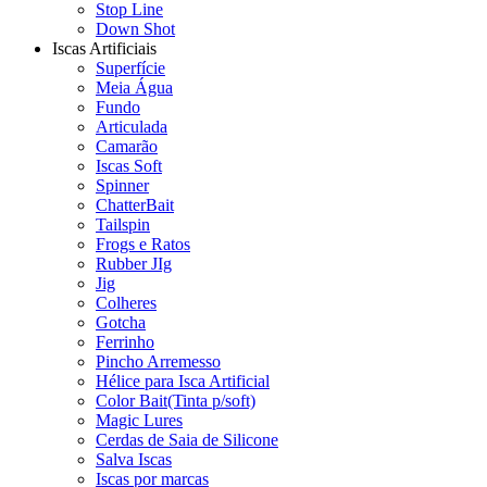
Stop Line
Down Shot
Iscas Artificiais
Superfície
Meia Água
Fundo
Articulada
Camarão
Iscas Soft
Spinner
ChatterBait
Tailspin
Frogs e Ratos
Rubber JIg
Jig
Colheres
Gotcha
Ferrinho
Pincho Arremesso
Hélice para Isca Artificial
Color Bait(Tinta p/soft)
Magic Lures
Cerdas de Saia de Silicone
Salva Iscas
Iscas por marcas