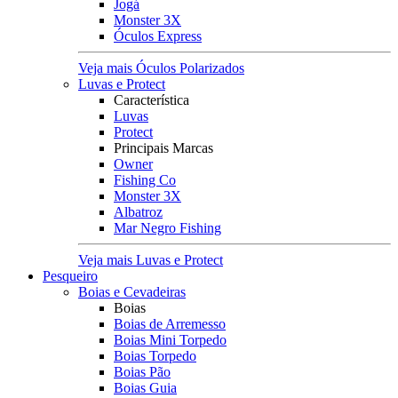
Jogá
Monster 3X
Óculos Express
Veja mais Óculos Polarizados
Luvas e Protect
Característica
Luvas
Protect
Principais Marcas
Owner
Fishing Co
Monster 3X
Albatroz
Mar Negro Fishing
Veja mais Luvas e Protect
Pesqueiro
Boias e Cevadeiras
Boias
Boias de Arremesso
Boias Mini Torpedo
Boias Torpedo
Boias Pão
Boias Guia