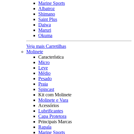
Marine Sports
Albatroz
Shimano
Saint Plus
Daiwa
Maruri
Okuma
Veja mais Carretilhas
Molinete
Característica
Micro
Leve
Médio
Pesado
Praia
Spincast
Kit com Molinete
Molinete e Vara
Acessórios
Lubrificantes
Capa Protetora
Principais Marcas
Rapala
Marine Sports