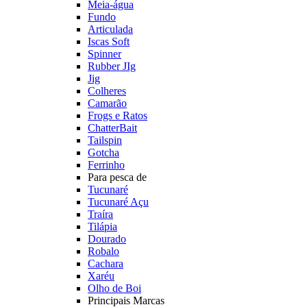
Meia-água
Fundo
Articulada
Iscas Soft
Spinner
Rubber JIg
Jig
Colheres
Camarão
Frogs e Ratos
ChatterBait
Tailspin
Gotcha
Ferrinho
Para pesca de
Tucunaré
Tucunaré Açu
Traíra
Tilápia
Dourado
Robalo
Cachara
Xaréu
Olho de Boi
Principais Marcas