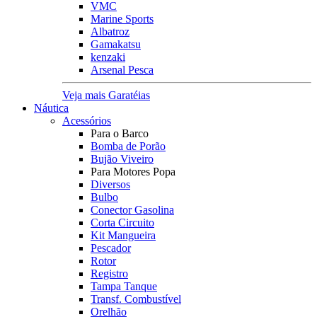
VMC
Marine Sports
Albatroz
Gamakatsu
kenzaki
Arsenal Pesca
Veja mais Garatéias
Náutica
Acessórios
Para o Barco
Bomba de Porão
Bujão Viveiro
Para Motores Popa
Diversos
Bulbo
Conector Gasolina
Corta Circuito
Kit Mangueira
Pescador
Rotor
Registro
Tampa Tanque
Transf. Combustível
Orelhão