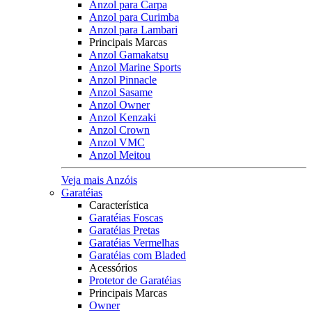
Anzol para Carpa
Anzol para Curimba
Anzol para Lambari
Principais Marcas
Anzol Gamakatsu
Anzol Marine Sports
Anzol Pinnacle
Anzol Sasame
Anzol Owner
Anzol Kenzaki
Anzol Crown
Anzol VMC
Anzol Meitou
Veja mais Anzóis
Garatéias
Característica
Garatéias Foscas
Garatéias Pretas
Garatéias Vermelhas
Garatéias com Bladed
Acessórios
Protetor de Garatéias
Principais Marcas
Owner