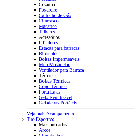
Cozinha
Fogareiro
Cartucho de Gás
Churrasco
Maçarico
Talheres
Acessórios
Infladores
Estacas para barracas
Binóculos
Bolsas Impermeáveis
Mini Mosquetão
Ventilador para Barraca
Térmicas
Bolsas Térmicas
Copo Térmico
Porta Latas
Gelo Reutilizável
Geladeiras Portáteis
Veja mais Acampamento
Tiro Esportivo
Mais buscados
Arcos
Chumbinhos