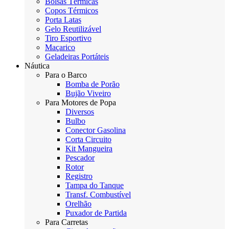
Bolsas Térmicas
Copos Térmicos
Porta Latas
Gelo Reutilizável
Tiro Esportivo
Maçarico
Geladeiras Portáteis
Náutica
Para o Barco
Bomba de Porão
Bujão Viveiro
Para Motores de Popa
Diversos
Bulbo
Conector Gasolina
Corta Circuito
Kit Mangueira
Pescador
Rotor
Registro
Tampa do Tanque
Transf. Combustível
Orelhão
Puxador de Partida
Para Carretas