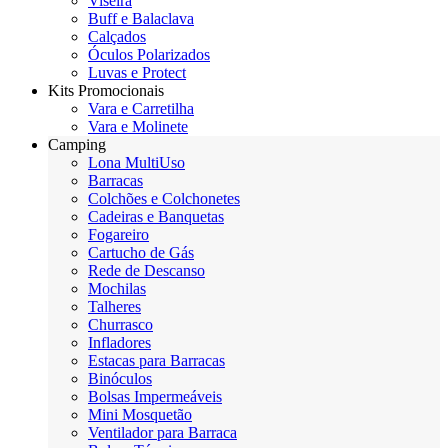
Viseira
Buff e Balaclava
Calçados
Óculos Polarizados
Luvas e Protect
Kits Promocionais
Vara e Carretilha
Vara e Molinete
Camping
Lona MultiUso
Barracas
Colchões e Colchonetes
Cadeiras e Banquetas
Fogareiro
Cartucho de Gás
Rede de Descanso
Mochilas
Talheres
Churrasco
Infladores
Estacas para Barracas
Binóculos
Bolsas Impermeáveis
Mini Mosquetão
Ventilador para Barraca