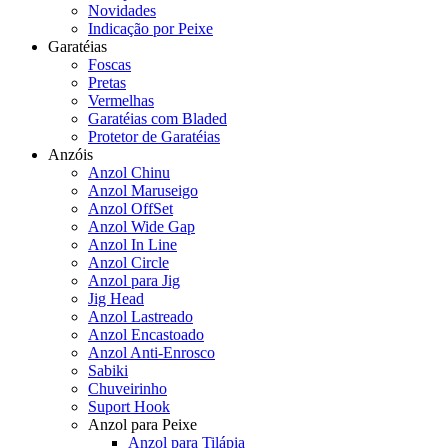
Novidades
Indicação por Peixe
Garatéias
Foscas
Pretas
Vermelhas
Garatéias com Bladed
Protetor de Garatéias
Anzóis
Anzol Chinu
Anzol Maruseigo
Anzol OffSet
Anzol Wide Gap
Anzol In Line
Anzol Circle
Anzol para Jig
Jig Head
Anzol Lastreado
Anzol Encastoado
Anzol Anti-Enrosco
Sabiki
Chuveirinho
Suport Hook
Anzol para Peixe
Anzol para Tilápia