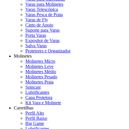
Varas para Molinetes
Varas Telescópica
Varas Pesca de Praia
Varas de Fly
Cinto de Apoio
Suporte para Varas
Porta Varas
Expositor de Varas
Salva Varas
Protetores e Organizador
Molinetes
Molinetes Micro
Molinetes Leve
Molinetes Médio
Molinetes Pesado
Molinetes Praia
Spincast
Lubrificantes
Capa Protetora
Kit Vara e Molinete
Carretilhas
Perfil Alto
Perfil Baixo
Big Game
Lubrificantes