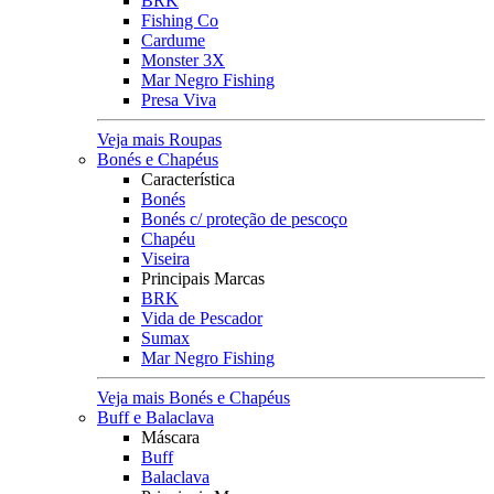
BRK
Fishing Co
Cardume
Monster 3X
Mar Negro Fishing
Presa Viva
Veja mais Roupas
Bonés e Chapéus
Característica
Bonés
Bonés c/ proteção de pescoço
Chapéu
Viseira
Principais Marcas
BRK
Vida de Pescador
Sumax
Mar Negro Fishing
Veja mais Bonés e Chapéus
Buff e Balaclava
Máscara
Buff
Balaclava