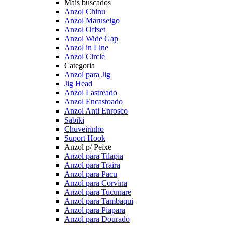
Mais buscados
Anzol Chinu
Anzol Maruseigo
Anzol Offset
Anzol Wide Gap
Anzol in Line
Anzol Circle
Categoria
Anzol para Jig
Jig Head
Anzol Lastreado
Anzol Encastoado
Anzol Anti Enrosco
Sabiki
Chuveirinho
Suport Hook
Anzol p/ Peixe
Anzol para Tilapia
Anzol para Traira
Anzol para Pacu
Anzol para Corvina
Anzol para Tucunare
Anzol para Tambaqui
Anzol para Piapara
Anzol para Dourado