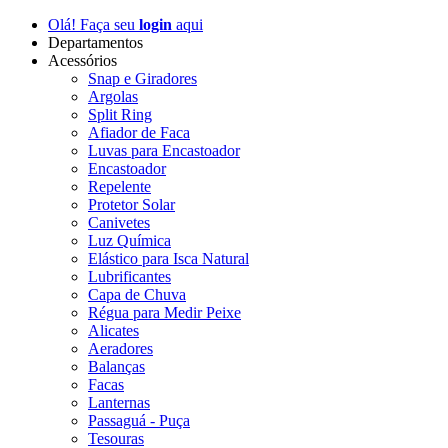
Olá! Faça seu
login
aqui
Departamentos
Acessórios
Snap e Giradores
Argolas
Split Ring
Afiador de Faca
Luvas para Encastoador
Encastoador
Repelente
Protetor Solar
Canivetes
Luz Química
Elástico para Isca Natural
Lubrificantes
Capa de Chuva
Régua para Medir Peixe
Alicates
Aeradores
Balanças
Facas
Lanternas
Passaguá - Puça
Tesouras