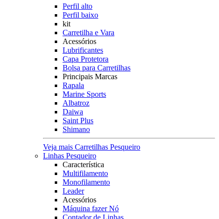
Perfil alto
Perfil baixo
kit
Carretilha e Vara
Acessórios
Lubrificantes
Capa Protetora
Bolsa para Carretilhas
Principais Marcas
Rapala
Marine Sports
Albatroz
Daiwa
Saint Plus
Shimano
Veja mais Carretilhas Pesqueiro
Linhas Pesqueiro
Característica
Multifilamento
Monofilamento
Leader
Acessórios
Máquina fazer Nó
Contador de Linhas