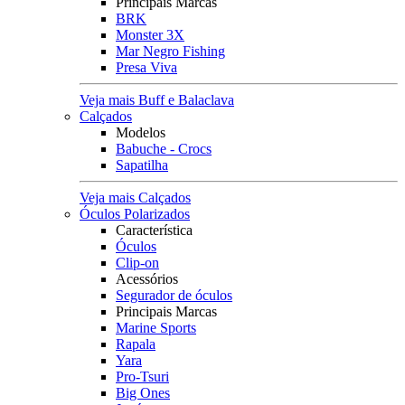
Principais Marcas
BRK
Monster 3X
Mar Negro Fishing
Presa Viva
Veja mais Buff e Balaclava
Calçados
Modelos
Babuche - Crocs
Sapatilha
Veja mais Calçados
Óculos Polarizados
Característica
Óculos
Clip-on
Acessórios
Segurador de óculos
Principais Marcas
Marine Sports
Rapala
Yara
Pro-Tsuri
Big Ones