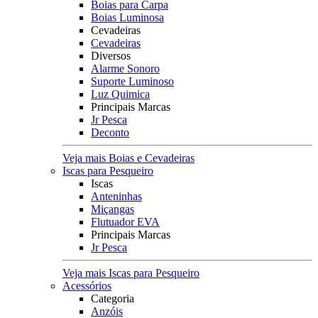
Boias para Carpa
Boias Luminosa
Cevadeiras
Cevadeiras
Diversos
Alarme Sonoro
Suporte Luminoso
Luz Quimica
Principais Marcas
Jr Pesca
Deconto
Veja mais Boias e Cevadeiras
Iscas para Pesqueiro
Iscas
Anteninhas
Miçangas
Flutuador EVA
Principais Marcas
Jr Pesca
Veja mais Iscas para Pesqueiro
Acessórios
Categoria
Anzóis