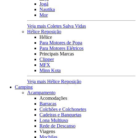
Jogá
Nautika
Mor
Veja mais Coletes Salva Vidas
Hélice Reposição
Hélice
Para Motores de Popa
Para Motores Elétricos
Principais Marcas
Clipper
MFX
Minn Kota
Veja mais Hélice Reposição
Camping
Acampamento
Acomodações
Barracas
Colchões e Colchonetes
Cadeiras e Banquetas
Lona Multiuso
Rede de Descanso
Viagens
Mochilas