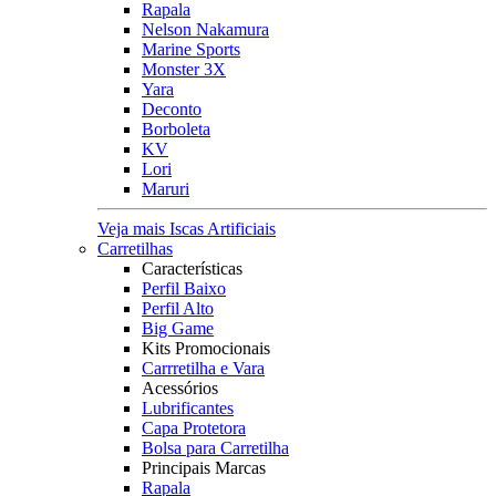
Rapala
Nelson Nakamura
Marine Sports
Monster 3X
Yara
Deconto
Borboleta
KV
Lori
Maruri
Veja mais Iscas Artificiais
Carretilhas
Características
Perfil Baixo
Perfil Alto
Big Game
Kits Promocionais
Carrretilha e Vara
Acessórios
Lubrificantes
Capa Protetora
Bolsa para Carretilha
Principais Marcas
Rapala