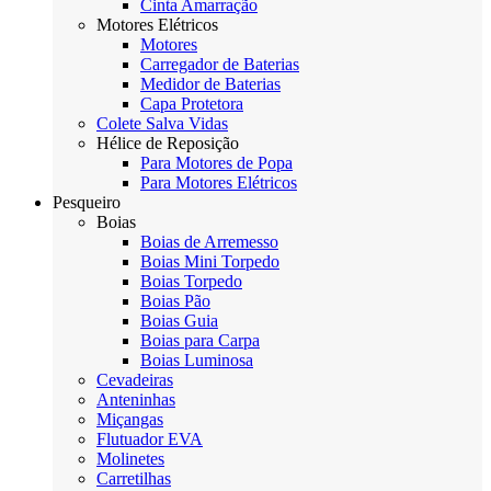
Cinta Amarração
Motores Elétricos
Motores
Carregador de Baterias
Medidor de Baterias
Capa Protetora
Colete Salva Vidas
Hélice de Reposição
Para Motores de Popa
Para Motores Elétricos
Pesqueiro
Boias
Boias de Arremesso
Boias Mini Torpedo
Boias Torpedo
Boias Pão
Boias Guia
Boias para Carpa
Boias Luminosa
Cevadeiras
Anteninhas
Miçangas
Flutuador EVA
Molinetes
Carretilhas