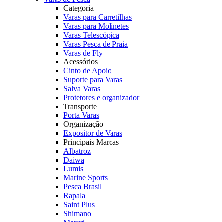
Categoria
Varas para Carretilhas
Varas para Molinetes
Varas Telescópica
Varas Pesca de Praia
Varas de Fly
Acessórios
Cinto de Apoio
Suporte para Varas
Salva Varas
Protetores e organizador
Transporte
Porta Varas
Organização
Expositor de Varas
Principais Marcas
Albatroz
Daiwa
Lumis
Marine Sports
Pesca Brasil
Rapala
Saint Plus
Shimano