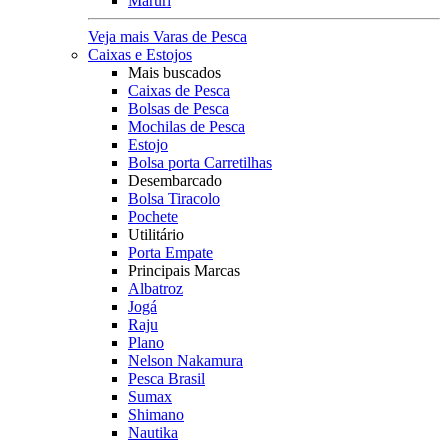
Maruri
Veja mais Varas de Pesca
Caixas e Estojos
Mais buscados
Caixas de Pesca
Bolsas de Pesca
Mochilas de Pesca
Estojo
Bolsa porta Carretilhas
Desembarcado
Bolsa Tiracolo
Pochete
Utilitário
Porta Empate
Principais Marcas
Albatroz
Jogá
Raju
Plano
Nelson Nakamura
Pesca Brasil
Sumax
Shimano
Nautika