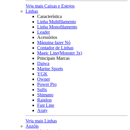
Veja mais Caixas e Estojos
Linhas
Característica
Linha Multifilamento
Linha Monofilamento
Leader
Acessórios
Máquina fazer Nó
Contador de Linhas
Magic Line(Monster 3x)
Principais Marcas
Daiwa
Marine Sports
YGK
Owner
Power Pro
Sufix
Shimano
Raiglon
Fast Line
Araty
Veja mais Linhas
Anzóis