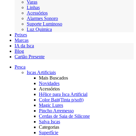
Varas
Linhas
Acessórios
Alarmes Sonoro
Suporte Luminoso
Luz Quimica
Peixes
Marcas
IA da Isca
Blog
Cartão Presente
Pesca
Iscas Artificiais
Mais Buscados
Novidades
Acessórios
Hélice para Isca Artificial
Color Bait(Tinta p/soft)
Magic Lures
Pincho Arremesso
Cerdas de Saia de Silicone
Salva Iscas
Categorias
Superfície