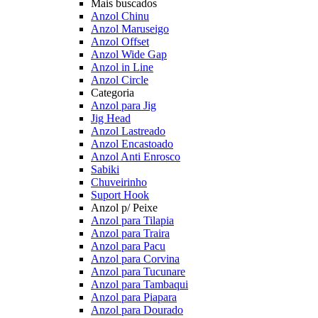
Mais buscados
Anzol Chinu
Anzol Maruseigo
Anzol Offset
Anzol Wide Gap
Anzol in Line
Anzol Circle
Categoria
Anzol para Jig
Jig Head
Anzol Lastreado
Anzol Encastoado
Anzol Anti Enrosco
Sabiki
Chuveirinho
Suport Hook
Anzol p/ Peixe
Anzol para Tilapia
Anzol para Traira
Anzol para Pacu
Anzol para Corvina
Anzol para Tucunare
Anzol para Tambaqui
Anzol para Piapara
Anzol para Dourado