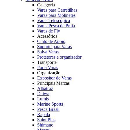
Categoria
Varas para Carretilhas
Varas para Molinetes
Varas Telescópica
Varas Pesca de Praia
Varas de Fly
Acessórios
Cinto de Apoio
Suporte para Varas
Salva Varas
Protetores e organizador
Transporte
Porta Varas
Organização
Expositor de Varas
Principais Marcas
Albatroz
Daiwa
Lumis
Marine Sports
Pesca Brasil
Rapala
Saint Plus
Shimano