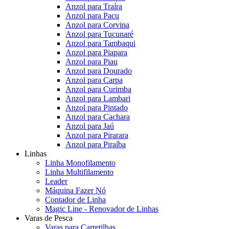
Anzol para Traíra
Anzol para Pacu
Anzol para Corvina
Anzol para Tucunaré
Anzol para Tambaqui
Anzol para Piapara
Anzol para Piau
Anzol para Dourado
Anzol para Carpa
Anzol para Curimba
Anzol para Lambari
Anzol para Pintado
Anzol para Cachara
Anzol para Jaú
Anzol para Pirarara
Anzol para Piraíba
Linhas
Linha Monofilamento
Linha Multifilamento
Leader
Máquina Fazer Nó
Contador de Linha
Magic Line - Renovador de Linhas
Varas de Pesca
Varas para Carretilhas