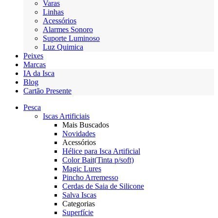
Varas
Linhas
Acessórios
Alarmes Sonoro
Suporte Luminoso
Luz Quimica
Peixes
Marcas
IA da Isca
Blog
Cartão Presente
Pesca
Iscas Artificiais
Mais Buscados
Novidades
Acessórios
Hélice para Isca Artificial
Color Bait(Tinta p/soft)
Magic Lures
Pincho Arremesso
Cerdas de Saia de Silicone
Salva Iscas
Categorias
Superfície