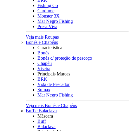
BRK
Fishing Co
Cardume
Monster 3X
Mar Negro Fishing
Presa Viva
Veja mais Roupas
Bonés e Chapéus
Característica
Bonés
Bonés c/ proteção de pescoço
Chapéu
Viseira
Principais Marcas
BRK
Vida de Pescador
Sumax
Mar Negro Fishing
Veja mais Bonés e Chapéus
Buff e Balaclava
Máscara
Buff
Balaclava