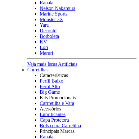
Rapala
Nelson Nakamura
Marine Sports
Monster 3X
Yara
Deconto
Borboleta
KV
Lori
Maruri
Veja mais Iscas Artificiais
Carretilhas
Características
Perfil Baixo
Perfil Alto
Big Game
Kits Promocionais
Carrretilha e Vara
Acessórios
Lubrificantes
Capa Protetora
Bolsa para Carretilha
Principais Marcas
Rapala