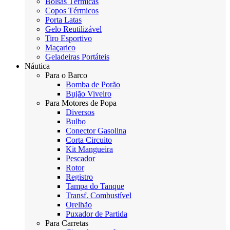
Bolsas Térmicas
Copos Térmicos
Porta Latas
Gelo Reutilizável
Tiro Esportivo
Maçarico
Geladeiras Portáteis
Náutica
Para o Barco
Bomba de Porão
Bujão Viveiro
Para Motores de Popa
Diversos
Bulbo
Conector Gasolina
Corta Circuito
Kit Mangueira
Pescador
Rotor
Registro
Tampa do Tanque
Transf. Combustível
Orelhão
Puxador de Partida
Para Carretas