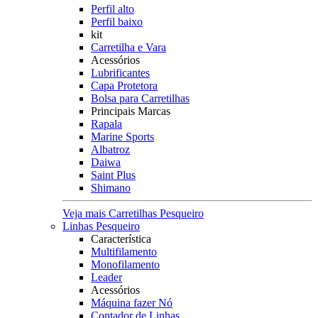
Perfil alto
Perfil baixo
kit
Carretilha e Vara
Acessórios
Lubrificantes
Capa Protetora
Bolsa para Carretilhas
Principais Marcas
Rapala
Marine Sports
Albatroz
Daiwa
Saint Plus
Shimano
Veja mais Carretilhas Pesqueiro
Linhas Pesqueiro
Característica
Multifilamento
Monofilamento
Leader
Acessórios
Máquina fazer Nó
Contador de Linhas