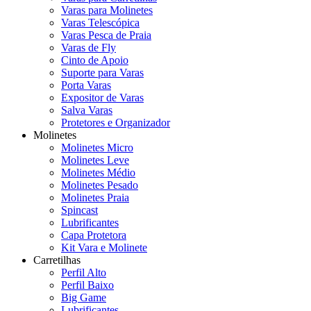
Varas para Molinetes
Varas Telescópica
Varas Pesca de Praia
Varas de Fly
Cinto de Apoio
Suporte para Varas
Porta Varas
Expositor de Varas
Salva Varas
Protetores e Organizador
Molinetes
Molinetes Micro
Molinetes Leve
Molinetes Médio
Molinetes Pesado
Molinetes Praia
Spincast
Lubrificantes
Capa Protetora
Kit Vara e Molinete
Carretilhas
Perfil Alto
Perfil Baixo
Big Game
Lubrificantes