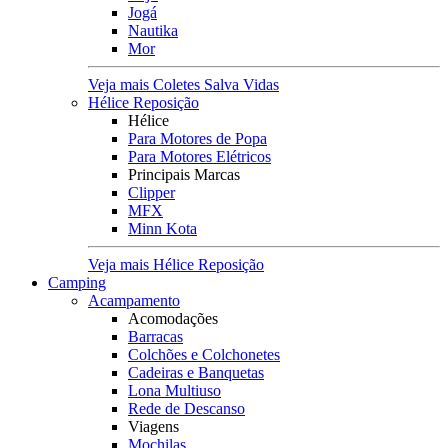
Jogá
Nautika
Mor
Veja mais Coletes Salva Vidas
Hélice Reposição
Hélice
Para Motores de Popa
Para Motores Elétricos
Principais Marcas
Clipper
MFX
Minn Kota
Veja mais Hélice Reposição
Camping
Acampamento
Acomodações
Barracas
Colchões e Colchonetes
Cadeiras e Banquetas
Lona Multiuso
Rede de Descanso
Viagens
Mochilas