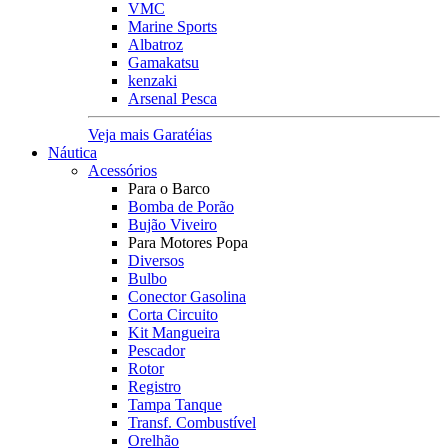
VMC
Marine Sports
Albatroz
Gamakatsu
kenzaki
Arsenal Pesca
Veja mais Garatéias
Náutica
Acessórios
Para o Barco
Bomba de Porão
Bujão Viveiro
Para Motores Popa
Diversos
Bulbo
Conector Gasolina
Corta Circuito
Kit Mangueira
Pescador
Rotor
Registro
Tampa Tanque
Transf. Combustível
Orelhão