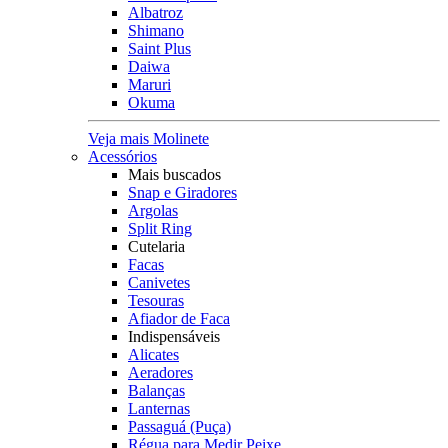
Albatroz
Shimano
Saint Plus
Daiwa
Maruri
Okuma
Veja mais Molinete
Acessórios
Mais buscados
Snap e Giradores
Argolas
Split Ring
Cutelaria
Facas
Canivetes
Tesouras
Afiador de Faca
Indispensáveis
Alicates
Aeradores
Balanças
Lanternas
Passaguá (Puça)
Régua para Medir Peixe