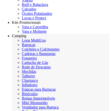
Viseira
Buff e Balaclava
Calçados
Óculos Polarizados
Luvas e Protect
Kits Promocionais
Vara e Carretilha
Vara e Molinete
Camping
Lona MultiUso
Barracas
Colchões e Colchonetes
Cadeiras e Banquetas
Fogareiro
Cartucho de Gás
Rede de Descanso
Mochilas
Talheres
Churrasco
Infladores
Estacas para Barracas
Binóculos
Bolsas Impermeáveis
Mini Mosquetão
Ventilador para Barraca