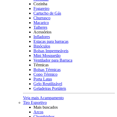
Cozinha
Fogareiro
Cartucho de Gás
Churrasco
Maçarico
Talheres
Acessórios
Infladores
Estacas para barracas
Binóculos
Bolsas Impermeáveis
Mini Mosquetão
Ventilador para Barraca
Térmicas
Bolsas Térmicas
Copo Térmico
Porta Latas
Gelo Reutilizável
Geladeiras Portáteis
Veja mais Acampamento
Tiro Esportivo
Mais buscados
Arcos
Chumbinhos