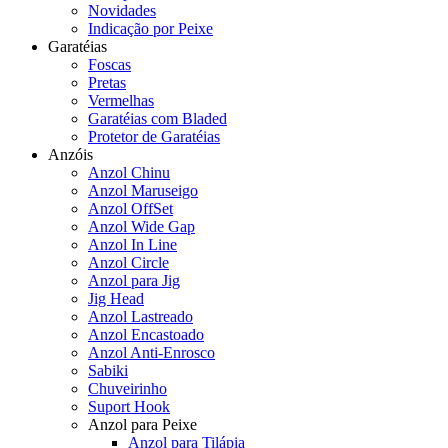
Novidades
Indicação por Peixe
Garatéias
Foscas
Pretas
Vermelhas
Garatéias com Bladed
Protetor de Garatéias
Anzóis
Anzol Chinu
Anzol Maruseigo
Anzol OffSet
Anzol Wide Gap
Anzol In Line
Anzol Circle
Anzol para Jig
Jig Head
Anzol Lastreado
Anzol Encastoado
Anzol Anti-Enrosco
Sabiki
Chuveirinho
Suport Hook
Anzol para Peixe
Anzol para Tilápia