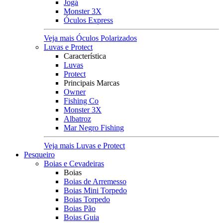
Jogá
Monster 3X
Óculos Express
Veja mais Óculos Polarizados
Luvas e Protect
Característica
Luvas
Protect
Principais Marcas
Owner
Fishing Co
Monster 3X
Albatroz
Mar Negro Fishing
Veja mais Luvas e Protect
Pesqueiro
Boias e Cevadeiras
Boias
Boias de Arremesso
Boias Mini Torpedo
Boias Torpedo
Boias Pão
Boias Guia