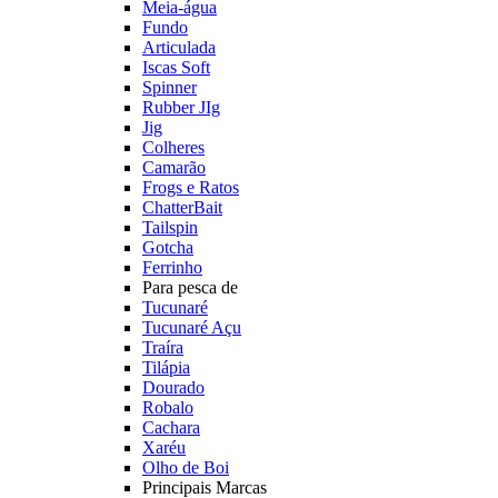
Meia-água
Fundo
Articulada
Iscas Soft
Spinner
Rubber JIg
Jig
Colheres
Camarão
Frogs e Ratos
ChatterBait
Tailspin
Gotcha
Ferrinho
Para pesca de
Tucunaré
Tucunaré Açu
Traíra
Tilápia
Dourado
Robalo
Cachara
Xaréu
Olho de Boi
Principais Marcas