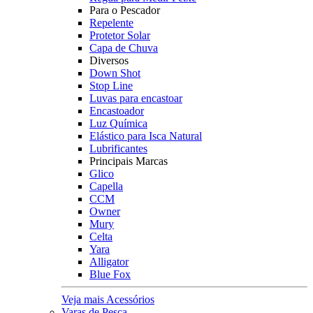
Para o Pescador
Repelente
Protetor Solar
Capa de Chuva
Diversos
Down Shot
Stop Line
Luvas para encastoar
Encastoador
Luz Química
Elástico para Isca Natural
Lubrificantes
Principais Marcas
Glico
Capella
CCM
Owner
Mury
Celta
Yara
Alligator
Blue Fox
Veja mais Acessórios
Varas de Pesca