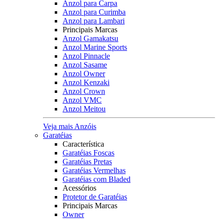
Anzol para Carpa
Anzol para Curimba
Anzol para Lambari
Principais Marcas
Anzol Gamakatsu
Anzol Marine Sports
Anzol Pinnacle
Anzol Sasame
Anzol Owner
Anzol Kenzaki
Anzol Crown
Anzol VMC
Anzol Meitou
Veja mais Anzóis
Garatéias
Característica
Garatéias Foscas
Garatéias Pretas
Garatéias Vermelhas
Garatéias com Bladed
Acessórios
Protetor de Garatéias
Principais Marcas
Owner