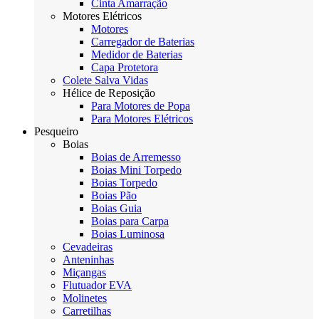
Cinta Amarração
Motores Elétricos
Motores
Carregador de Baterias
Medidor de Baterias
Capa Protetora
Colete Salva Vidas
Hélice de Reposição
Para Motores de Popa
Para Motores Elétricos
Pesqueiro
Boias
Boias de Arremesso
Boias Mini Torpedo
Boias Torpedo
Boias Pão
Boias Guia
Boias para Carpa
Boias Luminosa
Cevadeiras
Anteninhas
Miçangas
Flutuador EVA
Molinetes
Carretilhas