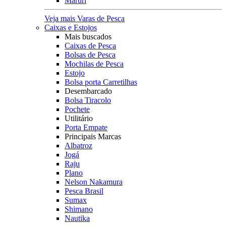
Maruri
Veja mais Varas de Pesca
Caixas e Estojos
Mais buscados
Caixas de Pesca
Bolsas de Pesca
Mochilas de Pesca
Estojo
Bolsa porta Carretilhas
Desembarcado
Bolsa Tiracolo
Pochete
Utilitário
Porta Empate
Principais Marcas
Albatroz
Jogá
Raju
Plano
Nelson Nakamura
Pesca Brasil
Sumax
Shimano
Nautika