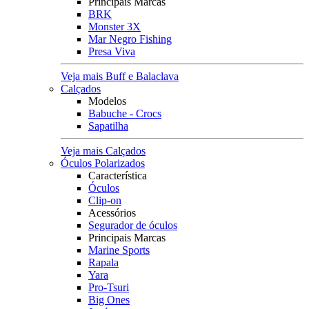
Principais Marcas
BRK
Monster 3X
Mar Negro Fishing
Presa Viva
Veja mais Buff e Balaclava
Calçados
Modelos
Babuche - Crocs
Sapatilha
Veja mais Calçados
Óculos Polarizados
Característica
Óculos
Clip-on
Acessórios
Segurador de óculos
Principais Marcas
Marine Sports
Rapala
Yara
Pro-Tsuri
Big Ones