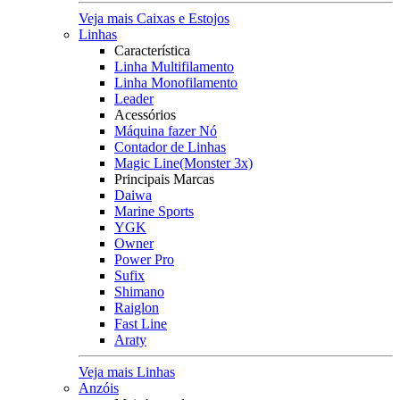
Veja mais Caixas e Estojos
Linhas
Característica
Linha Multifilamento
Linha Monofilamento
Leader
Acessórios
Máquina fazer Nó
Contador de Linhas
Magic Line(Monster 3x)
Principais Marcas
Daiwa
Marine Sports
YGK
Owner
Power Pro
Sufix
Shimano
Raiglon
Fast Line
Araty
Veja mais Linhas
Anzóis