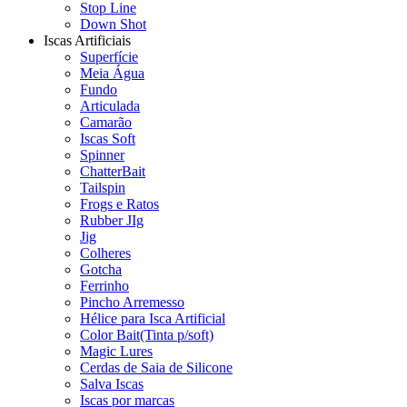
Stop Line
Down Shot
Iscas Artificiais
Superfície
Meia Água
Fundo
Articulada
Camarão
Iscas Soft
Spinner
ChatterBait
Tailspin
Frogs e Ratos
Rubber JIg
Jig
Colheres
Gotcha
Ferrinho
Pincho Arremesso
Hélice para Isca Artificial
Color Bait(Tinta p/soft)
Magic Lures
Cerdas de Saia de Silicone
Salva Iscas
Iscas por marcas