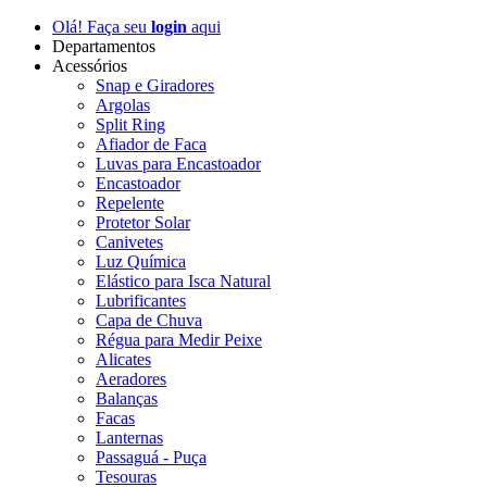
Olá! Faça seu
login
aqui
Departamentos
Acessórios
Snap e Giradores
Argolas
Split Ring
Afiador de Faca
Luvas para Encastoador
Encastoador
Repelente
Protetor Solar
Canivetes
Luz Química
Elástico para Isca Natural
Lubrificantes
Capa de Chuva
Régua para Medir Peixe
Alicates
Aeradores
Balanças
Facas
Lanternas
Passaguá - Puça
Tesouras