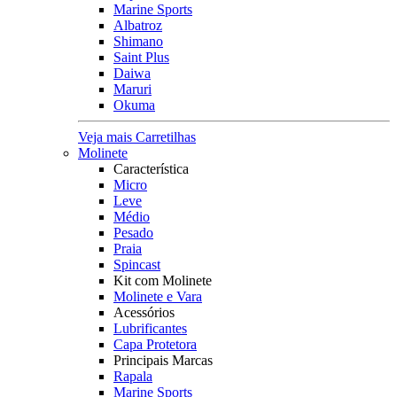
Marine Sports
Albatroz
Shimano
Saint Plus
Daiwa
Maruri
Okuma
Veja mais Carretilhas
Molinete
Característica
Micro
Leve
Médio
Pesado
Praia
Spincast
Kit com Molinete
Molinete e Vara
Acessórios
Lubrificantes
Capa Protetora
Principais Marcas
Rapala
Marine Sports