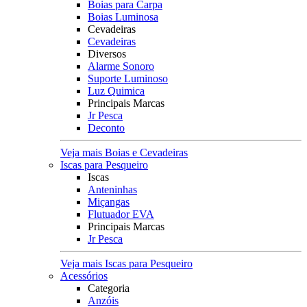
Boias para Carpa
Boias Luminosa
Cevadeiras
Cevadeiras
Diversos
Alarme Sonoro
Suporte Luminoso
Luz Quimica
Principais Marcas
Jr Pesca
Deconto
Veja mais Boias e Cevadeiras
Iscas para Pesqueiro
Iscas
Anteninhas
Miçangas
Flutuador EVA
Principais Marcas
Jr Pesca
Veja mais Iscas para Pesqueiro
Acessórios
Categoria
Anzóis