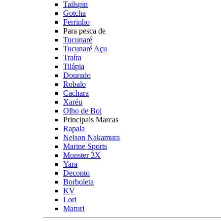
Tailspin
Gotcha
Ferrinho
Para pesca de
Tucunaré
Tucunaré Açu
Traíra
Tilápia
Dourado
Robalo
Cachara
Xaréu
Olho de Boi
Principais Marcas
Rapala
Nelson Nakamura
Marine Sports
Monster 3X
Yara
Deconto
Borboleta
KV
Lori
Maruri