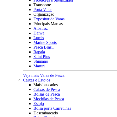
Protetores e organizador
Transporte
Porta Varas
Organização
Expositor de Varas
Principais Marcas
Albatroz
Daiwa
Lumis
Marine Sports
Pesca Brasil
Rapala
Saint Plus
Shimano
Maruri
Veja mais Varas de Pesca
Caixas e Estojos
Mais buscados
Caixas de Pesca
Bolsas de Pesca
Mochilas de Pesca
Estojo
Bolsa porta Carretilhas
Desembarcado