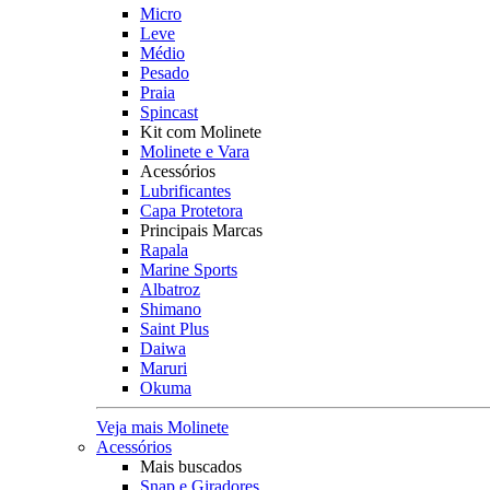
Micro
Leve
Médio
Pesado
Praia
Spincast
Kit com Molinete
Molinete e Vara
Acessórios
Lubrificantes
Capa Protetora
Principais Marcas
Rapala
Marine Sports
Albatroz
Shimano
Saint Plus
Daiwa
Maruri
Okuma
Veja mais Molinete
Acessórios
Mais buscados
Snap e Giradores