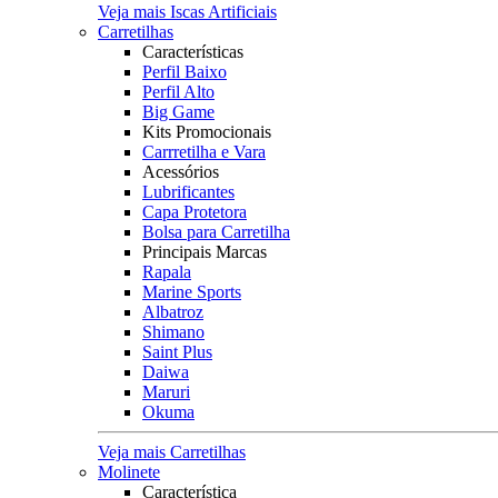
Veja mais Iscas Artificiais
Carretilhas
Características
Perfil Baixo
Perfil Alto
Big Game
Kits Promocionais
Carrretilha e Vara
Acessórios
Lubrificantes
Capa Protetora
Bolsa para Carretilha
Principais Marcas
Rapala
Marine Sports
Albatroz
Shimano
Saint Plus
Daiwa
Maruri
Okuma
Veja mais Carretilhas
Molinete
Característica