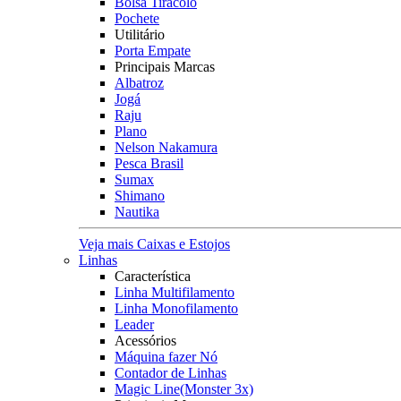
Bolsa Tiracolo
Pochete
Utilitário
Porta Empate
Principais Marcas
Albatroz
Jogá
Raju
Plano
Nelson Nakamura
Pesca Brasil
Sumax
Shimano
Nautika
Veja mais Caixas e Estojos
Linhas
Característica
Linha Multifilamento
Linha Monofilamento
Leader
Acessórios
Máquina fazer Nó
Contador de Linhas
Magic Line(Monster 3x)