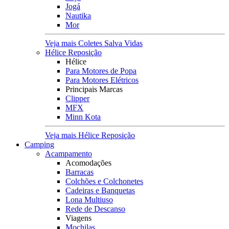
Jogá
Nautika
Mor
Veja mais Coletes Salva Vidas
Hélice Reposição
Hélice
Para Motores de Popa
Para Motores Elétricos
Principais Marcas
Clipper
MFX
Minn Kota
Veja mais Hélice Reposição
Camping
Acampamento
Acomodações
Barracas
Colchões e Colchonetes
Cadeiras e Banquetas
Lona Multiuso
Rede de Descanso
Viagens
Mochilas