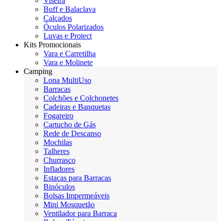
Viseira
Buff e Balaclava
Calçados
Óculos Polarizados
Luvas e Protect
Kits Promocionais
Vara e Carretilha
Vara e Molinete
Camping
Lona MultiUso
Barracas
Colchões e Colchonetes
Cadeiras e Banquetas
Fogareiro
Cartucho de Gás
Rede de Descanso
Mochilas
Talheres
Churrasco
Infladores
Estacas para Barracas
Binóculos
Bolsas Impermeáveis
Mini Mosquetão
Ventilador para Barraca