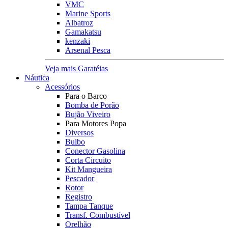
VMC
Marine Sports
Albatroz
Gamakatsu
kenzaki
Arsenal Pesca
Veja mais Garatéias
Náutica
Acessórios
Para o Barco
Bomba de Porão
Bujão Viveiro
Para Motores Popa
Diversos
Bulbo
Conector Gasolina
Corta Circuito
Kit Mangueira
Pescador
Rotor
Registro
Tampa Tanque
Transf. Combustível
Orelhão