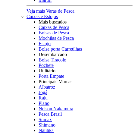
Maruri
Veja mais Varas de Pesca
Caixas e Estojos
Mais buscados
Caixas de Pesca
Bolsas de Pesca
Mochilas de Pesca
Estojo
Bolsa porta Carretilhas
Desembarcado
Bolsa Tiracolo
Pochete
Utilitário
Porta Empate
Principais Marcas
Albatroz
Jogá
Raju
Plano
Nelson Nakamura
Pesca Brasil
Sumax
Shimano
Nautika