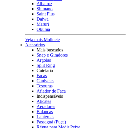
Albatroz
Shimano
Saint Plus
Daiwa
Maruri
Okuma
Veja mais Molinete
Acessórios
Mais buscados
Snap e Giradores
Argolas
Split Ring
Cutelaria
Facas
Canivetes
Tesouras
Afiador de Faca
Indispensáveis
Alicates
Aeradores
Balanças
Lanternas
Passaguá (Puça)
Régua para Medir Peixe