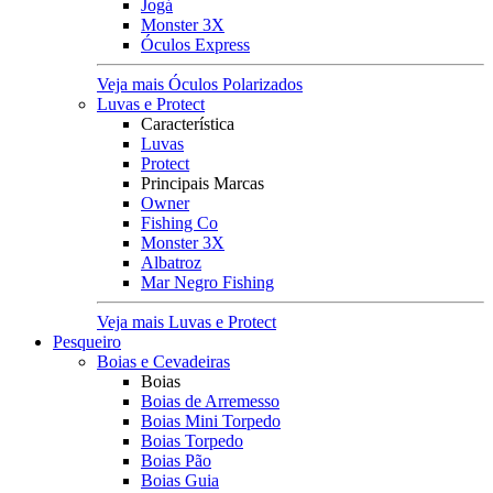
Jogá
Monster 3X
Óculos Express
Veja mais Óculos Polarizados
Luvas e Protect
Característica
Luvas
Protect
Principais Marcas
Owner
Fishing Co
Monster 3X
Albatroz
Mar Negro Fishing
Veja mais Luvas e Protect
Pesqueiro
Boias e Cevadeiras
Boias
Boias de Arremesso
Boias Mini Torpedo
Boias Torpedo
Boias Pão
Boias Guia