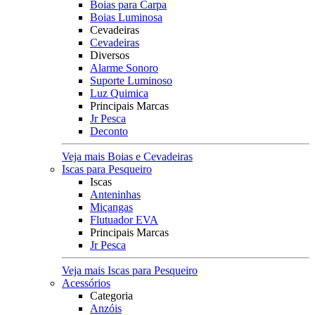
Boias para Carpa
Boias Luminosa
Cevadeiras
Cevadeiras
Diversos
Alarme Sonoro
Suporte Luminoso
Luz Quimica
Principais Marcas
Jr Pesca
Deconto
Veja mais Boias e Cevadeiras
Iscas para Pesqueiro
Iscas
Anteninhas
Miçangas
Flutuador EVA
Principais Marcas
Jr Pesca
Veja mais Iscas para Pesqueiro
Acessórios
Categoria
Anzóis