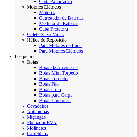
Cinta Amarração
Motores Elétricos
Motores
Carregador de Baterias
Medidor de Baterias
Capa Protetora
Colete Salva Vidas
Hélice de Reposição
Para Motores de Popa
Para Motores Elétricos
Pesqueiro
Boias
Boias de Arremesso
Boias Mini Torpedo
Boias Torpedo
Boias Pão
Boias Guia
Boias para Carpa
Boias Luminosa
Cevadeiras
Anteninhas
Miçangas
Flutuador EVA
Molinetes
Carretilhas