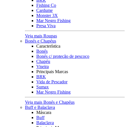
BRK
Fishing Co
Cardume
Monster 3X
Mar Negro Fishing
Presa Viva
Veja mais Roupas
Bonés e Chapéus
Característica
Bonés
Bonés c/ proteção de pescoço
Chapéu
Viseira
Principais Marcas
BRK
Vida de Pescador
Sumax
Mar Negro Fishing
Veja mais Bonés e Chapéus
Buff e Balaclava
Máscara
Buff
Balaclava