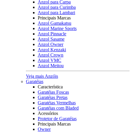
Anzol para Carpa
Anzol para Curimba
Anzol para Lambari
Principais Marcas
Anzol Gamakatsu
Anzol Marine Sports
Anzol Pinnacle
Anzol Sasame
Anzol Owner
Anzol Kenzaki
Anzol Crown
Anzol VMC
Anzol Meitou
Veja mais Anzóis
Garatéias
Característica
Garatéias Foscas
Garatéias Pretas
Garatéias Vermelhas
Garatéias com Bladed
Acessórios
Protetor de Garatéias
Principais Marcas
Owner