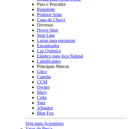
Para o Pescador
Repelente
Protetor Solar
Capa de Chuva
Diversos
Down Shot
Stop Line
Luvas para encastoar
Encastoador
Luz Química
Elástico para Isca Natural
Lubrificantes
Principais Marcas
Glico
Capella
CCM
Owner
Mury
Celta
Yara
Alligator
Blue Fox
Veja mais Acessórios
Varas de Pesca