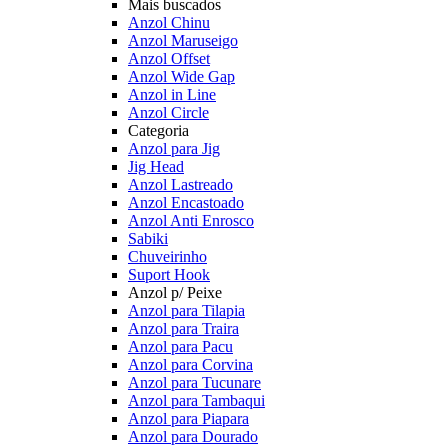
Mais buscados
Anzol Chinu
Anzol Maruseigo
Anzol Offset
Anzol Wide Gap
Anzol in Line
Anzol Circle
Categoria
Anzol para Jig
Jig Head
Anzol Lastreado
Anzol Encastoado
Anzol Anti Enrosco
Sabiki
Chuveirinho
Suport Hook
Anzol p/ Peixe
Anzol para Tilapia
Anzol para Traira
Anzol para Pacu
Anzol para Corvina
Anzol para Tucunare
Anzol para Tambaqui
Anzol para Piapara
Anzol para Dourado