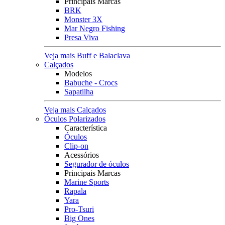
Principais Marcas
BRK
Monster 3X
Mar Negro Fishing
Presa Viva
Veja mais Buff e Balaclava
Calçados
Modelos
Babuche - Crocs
Sapatilha
Veja mais Calçados
Óculos Polarizados
Característica
Óculos
Clip-on
Acessórios
Segurador de óculos
Principais Marcas
Marine Sports
Rapala
Yara
Pro-Tsuri
Big Ones