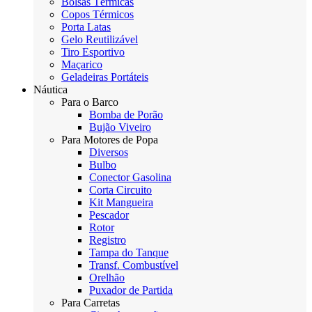
Bolsas Térmicas
Copos Térmicos
Porta Latas
Gelo Reutilizável
Tiro Esportivo
Maçarico
Geladeiras Portáteis
Náutica
Para o Barco
Bomba de Porão
Bujão Viveiro
Para Motores de Popa
Diversos
Bulbo
Conector Gasolina
Corta Circuito
Kit Mangueira
Pescador
Rotor
Registro
Tampa do Tanque
Transf. Combustível
Orelhão
Puxador de Partida
Para Carretas