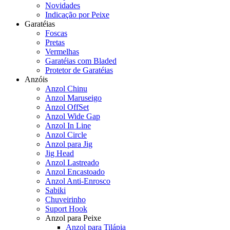
Novidades
Indicação por Peixe
Garatéias
Foscas
Pretas
Vermelhas
Garatéias com Bladed
Protetor de Garatéias
Anzóis
Anzol Chinu
Anzol Maruseigo
Anzol OffSet
Anzol Wide Gap
Anzol In Line
Anzol Circle
Anzol para Jig
Jig Head
Anzol Lastreado
Anzol Encastoado
Anzol Anti-Enrosco
Sabiki
Chuveirinho
Suport Hook
Anzol para Peixe
Anzol para Tilápia