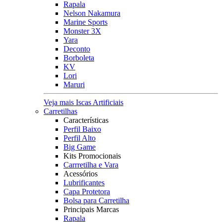
Rapala
Nelson Nakamura
Marine Sports
Monster 3X
Yara
Deconto
Borboleta
KV
Lori
Maruri
Veja mais Iscas Artificiais
Carretilhas
Características
Perfil Baixo
Perfil Alto
Big Game
Kits Promocionais
Carrretilha e Vara
Acessórios
Lubrificantes
Capa Protetora
Bolsa para Carretilha
Principais Marcas
Rapala