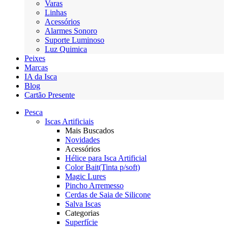
Varas
Linhas
Acessórios
Alarmes Sonoro
Suporte Luminoso
Luz Quimica
Peixes
Marcas
IA da Isca
Blog
Cartão Presente
Pesca
Iscas Artificiais
Mais Buscados
Novidades
Acessórios
Hélice para Isca Artificial
Color Bait(Tinta p/soft)
Magic Lures
Pincho Arremesso
Cerdas de Saia de Silicone
Salva Iscas
Categorias
Superfície