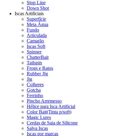
Stop Line
Down Shot
Iscas Artificiais
Superfície
Meia Água
Fundo
Articulada
Camarão
Iscas Soft
Spinner
ChatterBait
Tailspin
Frogs e Ratos
Rubber JIg
Jig
Colheres
Gotcha
Ferrinho
Pincho Arremesso
Hélice para Isca Artificial
Color Bait(Tinta p/soft)
Magic Lures
Cerdas de Saia de Silicone
Salva Iscas
Iscas por marcas