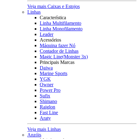
Veja mais Caixas e Estojos
Linhas
Característica
Linha Multifilamento
Linha Monofilamento
Leader
Acessórios
Máquina fazer Nó
Contador de Linhas
Magic Line(Monster 3x)
Principais Marcas
Daiwa
Marine Sports
YGK
Owner
Power Pro
Sufix
Shimano
Raiglon
Fast Line
Araty
Veja mais Linhas
Anzóis