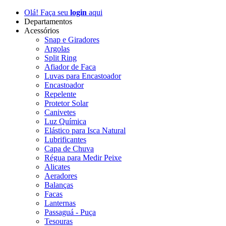
Olá! Faça seu
login
aqui
Departamentos
Acessórios
Snap e Giradores
Argolas
Split Ring
Afiador de Faca
Luvas para Encastoador
Encastoador
Repelente
Protetor Solar
Canivetes
Luz Química
Elástico para Isca Natural
Lubrificantes
Capa de Chuva
Régua para Medir Peixe
Alicates
Aeradores
Balanças
Facas
Lanternas
Passaguá - Puça
Tesouras