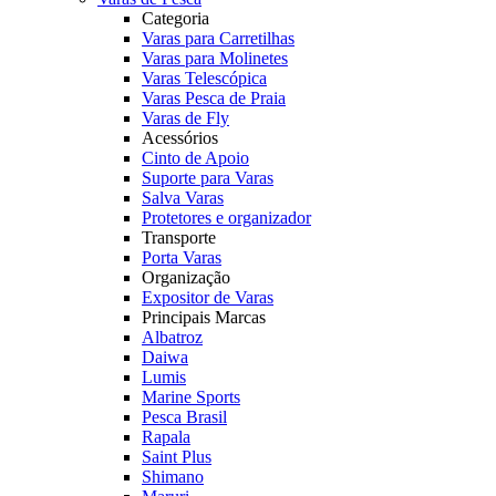
Categoria
Varas para Carretilhas
Varas para Molinetes
Varas Telescópica
Varas Pesca de Praia
Varas de Fly
Acessórios
Cinto de Apoio
Suporte para Varas
Salva Varas
Protetores e organizador
Transporte
Porta Varas
Organização
Expositor de Varas
Principais Marcas
Albatroz
Daiwa
Lumis
Marine Sports
Pesca Brasil
Rapala
Saint Plus
Shimano