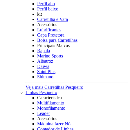
Perfil alto
Perfil baixo
kit
Carretilha e Vara
Acessórios
Lubrificantes
Capa Protetora
Bolsa para Carretilhas
Principais Marcas
Rapala
Marine Sports
Albatroz
Daiwa
Saint Plus
Shimano
Veja mais Carretilhas Pesqueiro
Linhas Pesqueiro
Característica
Multifilamento
Monofilamento
Leader
Acessórios
Máquina fazer Nó
Contador de Linhas