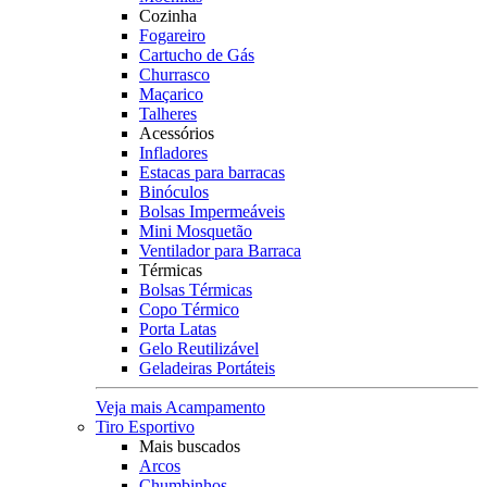
Cozinha
Fogareiro
Cartucho de Gás
Churrasco
Maçarico
Talheres
Acessórios
Infladores
Estacas para barracas
Binóculos
Bolsas Impermeáveis
Mini Mosquetão
Ventilador para Barraca
Térmicas
Bolsas Térmicas
Copo Térmico
Porta Latas
Gelo Reutilizável
Geladeiras Portáteis
Veja mais Acampamento
Tiro Esportivo
Mais buscados
Arcos
Chumbinhos