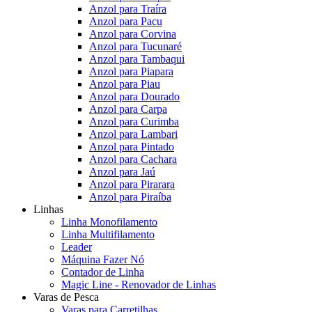
Anzol para Traíra
Anzol para Pacu
Anzol para Corvina
Anzol para Tucunaré
Anzol para Tambaqui
Anzol para Piapara
Anzol para Piau
Anzol para Dourado
Anzol para Carpa
Anzol para Curimba
Anzol para Lambari
Anzol para Pintado
Anzol para Cachara
Anzol para Jaú
Anzol para Pirarara
Anzol para Piraíba
Linhas
Linha Monofilamento
Linha Multifilamento
Leader
Máquina Fazer Nó
Contador de Linha
Magic Line - Renovador de Linhas
Varas de Pesca
Varas para Carretilhas