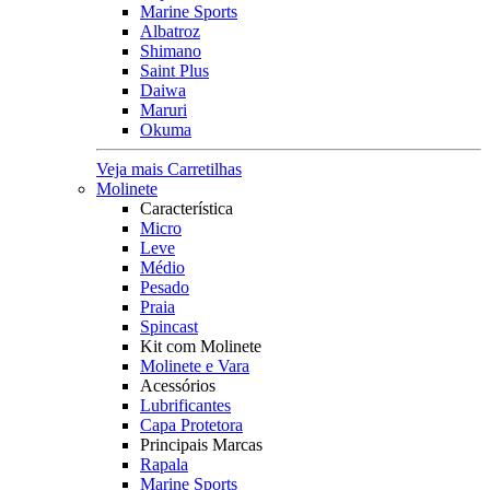
Marine Sports
Albatroz
Shimano
Saint Plus
Daiwa
Maruri
Okuma
Veja mais Carretilhas
Molinete
Característica
Micro
Leve
Médio
Pesado
Praia
Spincast
Kit com Molinete
Molinete e Vara
Acessórios
Lubrificantes
Capa Protetora
Principais Marcas
Rapala
Marine Sports