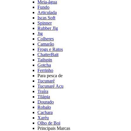
Meia-água
Fundo
Articulada
Iscas Soft
Spinner
Rubber JIg
Jig
Colheres
Camarão
Frogs e Ratos
ChatterBait
Tailspin
Gotcha
Ferrinho
Para pesca de
Tucunaré
Tucunaré Açu
Traíra
Tilápia
Dourado
Robalo
Cachara
Xaréu
Olho de Boi
Principais Marcas