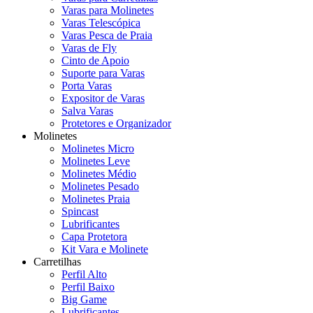
Varas para Molinetes
Varas Telescópica
Varas Pesca de Praia
Varas de Fly
Cinto de Apoio
Suporte para Varas
Porta Varas
Expositor de Varas
Salva Varas
Protetores e Organizador
Molinetes
Molinetes Micro
Molinetes Leve
Molinetes Médio
Molinetes Pesado
Molinetes Praia
Spincast
Lubrificantes
Capa Protetora
Kit Vara e Molinete
Carretilhas
Perfil Alto
Perfil Baixo
Big Game
Lubrificantes