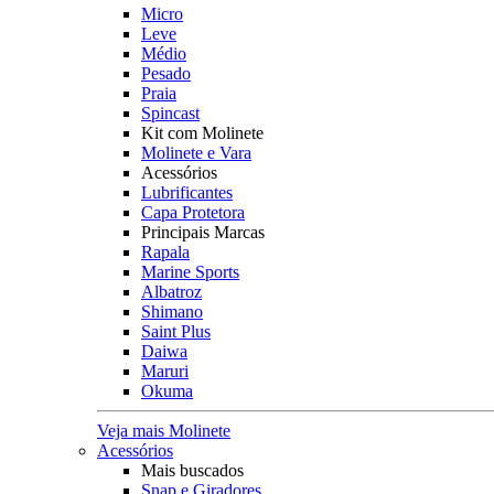
Micro
Leve
Médio
Pesado
Praia
Spincast
Kit com Molinete
Molinete e Vara
Acessórios
Lubrificantes
Capa Protetora
Principais Marcas
Rapala
Marine Sports
Albatroz
Shimano
Saint Plus
Daiwa
Maruri
Okuma
Veja mais Molinete
Acessórios
Mais buscados
Snap e Giradores