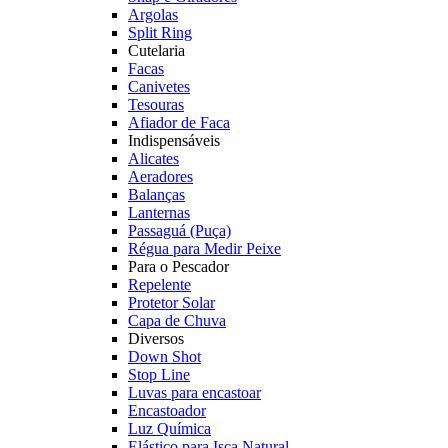
Argolas
Split Ring
Cutelaria
Facas
Canivetes
Tesouras
Afiador de Faca
Indispensáveis
Alicates
Aeradores
Balanças
Lanternas
Passaguá (Puça)
Régua para Medir Peixe
Para o Pescador
Repelente
Protetor Solar
Capa de Chuva
Diversos
Down Shot
Stop Line
Luvas para encastoar
Encastoador
Luz Química
Elástico para Isca Natural