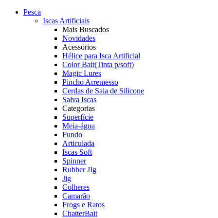
Pesca
Iscas Artificiais
Mais Buscados
Novidades
Acessórios
Hélice para Isca Artificial
Color Bait(Tinta p/soft)
Magic Lures
Pincho Arremesso
Cerdas de Saia de Silicone
Salva Iscas
Categorias
Superfície
Meia-água
Fundo
Articulada
Iscas Soft
Spinner
Rubber JIg
Jig
Colheres
Camarão
Frogs e Ratos
ChatterBait