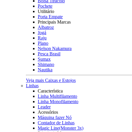
Bolsa Tiracolo
Pochete
Utilitário
Porta Empate
Principais Marcas
Albatroz
Jogá
Raju
Plano
Nelson Nakamura
Pesca Brasil
Sumax
Shimano
Nautika
Veja mais Caixas e Estojos
Linhas
Característica
Linha Multifilamento
Linha Monofilamento
Leader
Acessórios
Máquina fazer Nó
Contador de Linhas
Magic Line(Monster 3x)