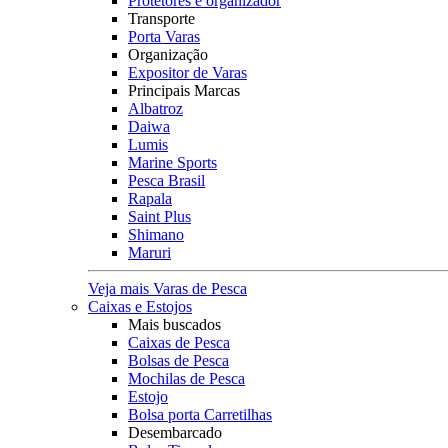
Protetores e organizador
Transporte
Porta Varas
Organização
Expositor de Varas
Principais Marcas
Albatroz
Daiwa
Lumis
Marine Sports
Pesca Brasil
Rapala
Saint Plus
Shimano
Maruri
Veja mais Varas de Pesca
Caixas e Estojos
Mais buscados
Caixas de Pesca
Bolsas de Pesca
Mochilas de Pesca
Estojo
Bolsa porta Carretilhas
Desembarcado