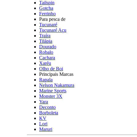
Tailspin
Gotcha
Ferrinho
Para pesca de
Tucunaré
Tucunaré Açu
Traíra
Tilápia
Dourado
Robalo
Cachara
Xaréu
Olho de Boi
Principais Marcas
Rapala
Nelson Nakamura
Marine Sports
Monster 3X
Yara
Deconto
Borboleta
KV
Lori
Maruri