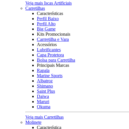
Veja mais Iscas Artificiais
Carretilhas
Características
Perfil Baixo
Perfil Alto
Big Game
Kits Promocionais
Carrretilha e Vara
Acessórios
Lubrificantes
Capa Protetora
Bolsa para Carretilha
Principais Marcas
Rapala
Marine Sports
Albatroz
Shimano
Saint Plus
Daiwa
Maruri
Okuma
Veja mais Carretilhas
Molinete
Característica