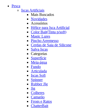
Pesca
Iscas Artificiais
Mais Buscados
Novidades
Acessórios
Hélice para Isca Artificial
Color Bait(Tinta p/soft)
Magic Lures
Pincho Arremesso
Cerdas de Saia de Silicone
Salva Iscas
Categorias
Superfície
Meia-água
Fundo
Articulada
Iscas Soft
Spinner
Rubber JIg
Jig
Colheres
Camarão
Frogs e Ratos
ChatterBait