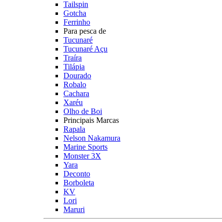
Tailspin
Gotcha
Ferrinho
Para pesca de
Tucunaré
Tucunaré Açu
Traíra
Tilápia
Dourado
Robalo
Cachara
Xaréu
Olho de Boi
Principais Marcas
Rapala
Nelson Nakamura
Marine Sports
Monster 3X
Yara
Deconto
Borboleta
KV
Lori
Maruri