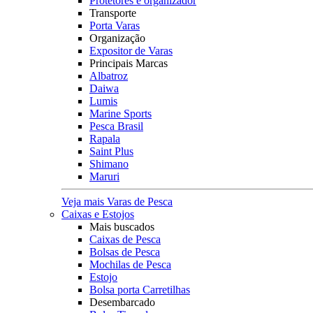
Protetores e organizador
Transporte
Porta Varas
Organização
Expositor de Varas
Principais Marcas
Albatroz
Daiwa
Lumis
Marine Sports
Pesca Brasil
Rapala
Saint Plus
Shimano
Maruri
Veja mais Varas de Pesca
Caixas e Estojos
Mais buscados
Caixas de Pesca
Bolsas de Pesca
Mochilas de Pesca
Estojo
Bolsa porta Carretilhas
Desembarcado