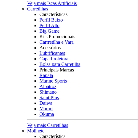
Veja mais Iscas Artificiais
Carretilhas
Características
Perfil Baixo
Perfil Alto
Big Game
Kits Promocionais
Carrretilha e Vara
Acessórios
Lubrificantes
Capa Protetora
Bolsa para Carretilha
Principais Marcas
Rapala
Marine Sports
Albatroz
Shimano
Saint Plus
Daiwa
Maruri
Okuma
Veja mais Carretilhas
Molinete
Característica