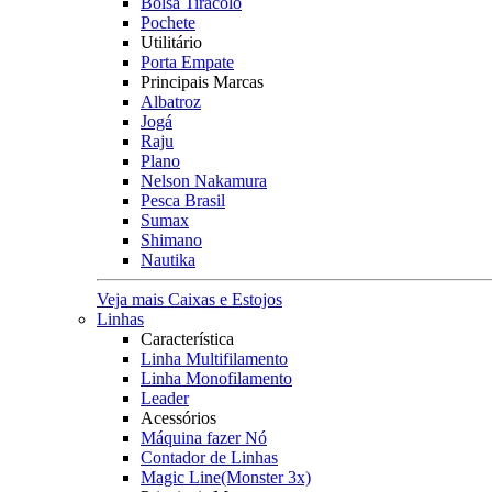
Bolsa Tiracolo
Pochete
Utilitário
Porta Empate
Principais Marcas
Albatroz
Jogá
Raju
Plano
Nelson Nakamura
Pesca Brasil
Sumax
Shimano
Nautika
Veja mais Caixas e Estojos
Linhas
Característica
Linha Multifilamento
Linha Monofilamento
Leader
Acessórios
Máquina fazer Nó
Contador de Linhas
Magic Line(Monster 3x)