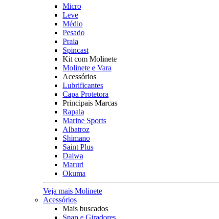
Micro
Leve
Médio
Pesado
Praia
Spincast
Kit com Molinete
Molinete e Vara
Acessórios
Lubrificantes
Capa Protetora
Principais Marcas
Rapala
Marine Sports
Albatroz
Shimano
Saint Plus
Daiwa
Maruri
Okuma
Veja mais Molinete
Acessórios
Mais buscados
Snap e Giradores