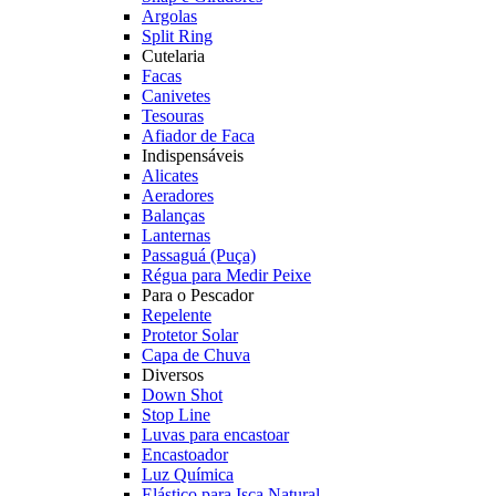
Argolas
Split Ring
Cutelaria
Facas
Canivetes
Tesouras
Afiador de Faca
Indispensáveis
Alicates
Aeradores
Balanças
Lanternas
Passaguá (Puça)
Régua para Medir Peixe
Para o Pescador
Repelente
Protetor Solar
Capa de Chuva
Diversos
Down Shot
Stop Line
Luvas para encastoar
Encastoador
Luz Química
Elástico para Isca Natural