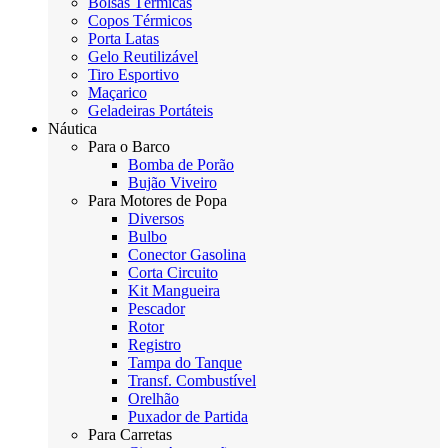
Bolsas Térmicas
Copos Térmicos
Porta Latas
Gelo Reutilizável
Tiro Esportivo
Maçarico
Geladeiras Portáteis
Náutica
Para o Barco
Bomba de Porão
Bujão Viveiro
Para Motores de Popa
Diversos
Bulbo
Conector Gasolina
Corta Circuito
Kit Mangueira
Pescador
Rotor
Registro
Tampa do Tanque
Transf. Combustível
Orelhão
Puxador de Partida
Para Carretas