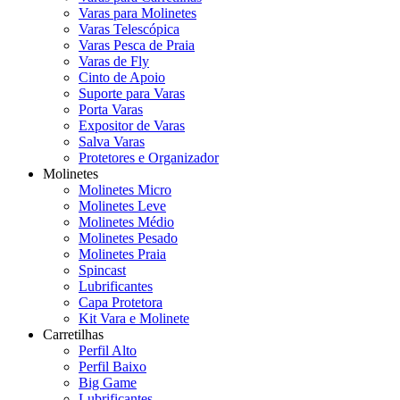
Varas para Molinetes
Varas Telescópica
Varas Pesca de Praia
Varas de Fly
Cinto de Apoio
Suporte para Varas
Porta Varas
Expositor de Varas
Salva Varas
Protetores e Organizador
Molinetes
Molinetes Micro
Molinetes Leve
Molinetes Médio
Molinetes Pesado
Molinetes Praia
Spincast
Lubrificantes
Capa Protetora
Kit Vara e Molinete
Carretilhas
Perfil Alto
Perfil Baixo
Big Game
Lubrificantes