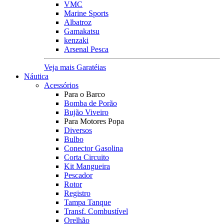
VMC
Marine Sports
Albatroz
Gamakatsu
kenzaki
Arsenal Pesca
Veja mais Garatéias
Náutica
Acessórios
Para o Barco
Bomba de Porão
Bujão Viveiro
Para Motores Popa
Diversos
Bulbo
Conector Gasolina
Corta Circuito
Kit Mangueira
Pescador
Rotor
Registro
Tampa Tanque
Transf. Combustível
Orelhão