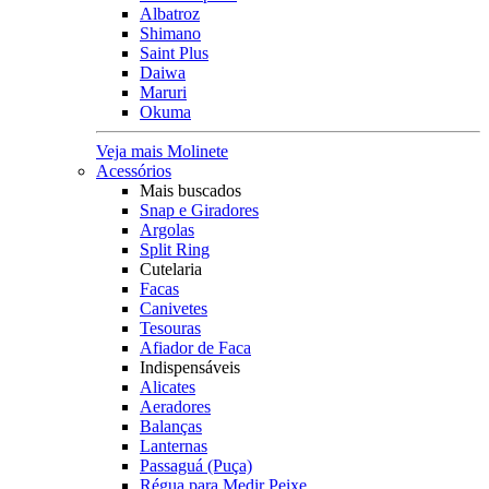
Albatroz
Shimano
Saint Plus
Daiwa
Maruri
Okuma
Veja mais Molinete
Acessórios
Mais buscados
Snap e Giradores
Argolas
Split Ring
Cutelaria
Facas
Canivetes
Tesouras
Afiador de Faca
Indispensáveis
Alicates
Aeradores
Balanças
Lanternas
Passaguá (Puça)
Régua para Medir Peixe