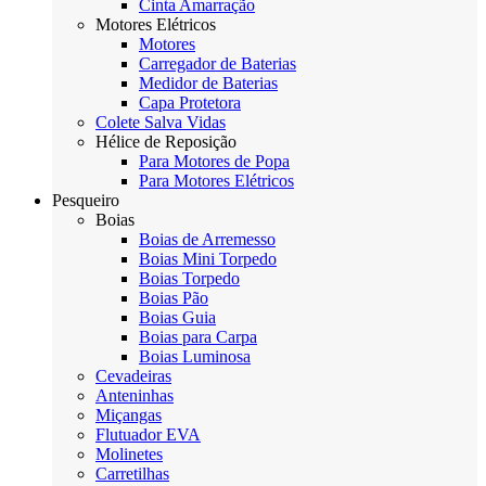
Cinta Amarração
Motores Elétricos
Motores
Carregador de Baterias
Medidor de Baterias
Capa Protetora
Colete Salva Vidas
Hélice de Reposição
Para Motores de Popa
Para Motores Elétricos
Pesqueiro
Boias
Boias de Arremesso
Boias Mini Torpedo
Boias Torpedo
Boias Pão
Boias Guia
Boias para Carpa
Boias Luminosa
Cevadeiras
Anteninhas
Miçangas
Flutuador EVA
Molinetes
Carretilhas