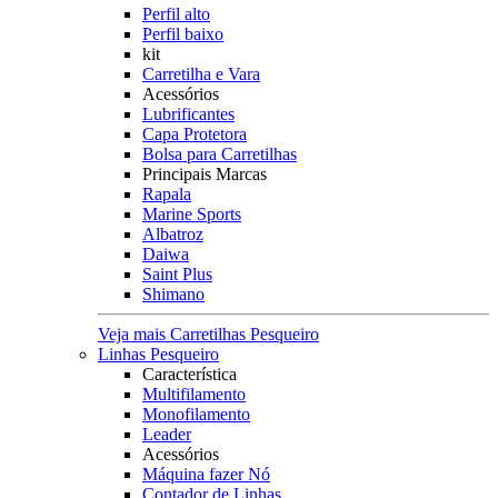
Perfil alto
Perfil baixo
kit
Carretilha e Vara
Acessórios
Lubrificantes
Capa Protetora
Bolsa para Carretilhas
Principais Marcas
Rapala
Marine Sports
Albatroz
Daiwa
Saint Plus
Shimano
Veja mais Carretilhas Pesqueiro
Linhas Pesqueiro
Característica
Multifilamento
Monofilamento
Leader
Acessórios
Máquina fazer Nó
Contador de Linhas