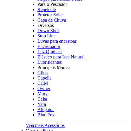
Para o Pescador
Repelente
Protetor Solar
Capa de Chuva
Diversos
Down Shot
Stop Line
Luvas para encastoar
Encastoador
Luz Química
Elástico para Isca Natural
Lubrificantes
Principais Marcas
Glico
Capella
CCM
Owner
Mury
Celta
Yara
Alligator
Blue Fox
Veja mais Acessórios
Varas de Pesca