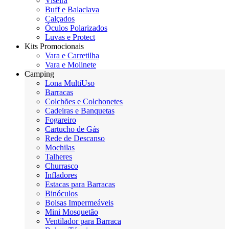
Viseira
Buff e Balaclava
Calçados
Óculos Polarizados
Luvas e Protect
Kits Promocionais
Vara e Carretilha
Vara e Molinete
Camping
Lona MultiUso
Barracas
Colchões e Colchonetes
Cadeiras e Banquetas
Fogareiro
Cartucho de Gás
Rede de Descanso
Mochilas
Talheres
Churrasco
Infladores
Estacas para Barracas
Binóculos
Bolsas Impermeáveis
Mini Mosquetão
Ventilador para Barraca