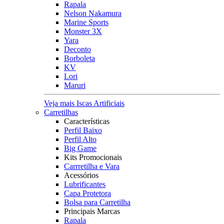
Rapala
Nelson Nakamura
Marine Sports
Monster 3X
Yara
Deconto
Borboleta
KV
Lori
Maruri
Veja mais Iscas Artificiais
Carretilhas
Características
Perfil Baixo
Perfil Alto
Big Game
Kits Promocionais
Carrretilha e Vara
Acessórios
Lubrificantes
Capa Protetora
Bolsa para Carretilha
Principais Marcas
Rapala