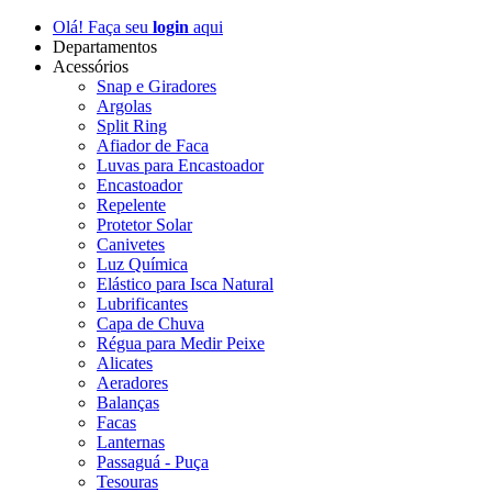
Olá! Faça seu
login
aqui
Departamentos
Acessórios
Snap e Giradores
Argolas
Split Ring
Afiador de Faca
Luvas para Encastoador
Encastoador
Repelente
Protetor Solar
Canivetes
Luz Química
Elástico para Isca Natural
Lubrificantes
Capa de Chuva
Régua para Medir Peixe
Alicates
Aeradores
Balanças
Facas
Lanternas
Passaguá - Puça
Tesouras