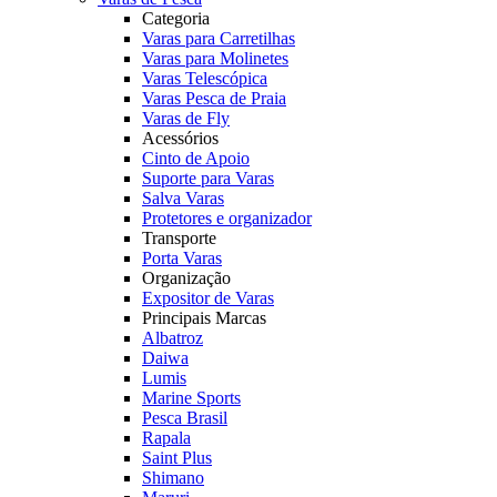
Categoria
Varas para Carretilhas
Varas para Molinetes
Varas Telescópica
Varas Pesca de Praia
Varas de Fly
Acessórios
Cinto de Apoio
Suporte para Varas
Salva Varas
Protetores e organizador
Transporte
Porta Varas
Organização
Expositor de Varas
Principais Marcas
Albatroz
Daiwa
Lumis
Marine Sports
Pesca Brasil
Rapala
Saint Plus
Shimano