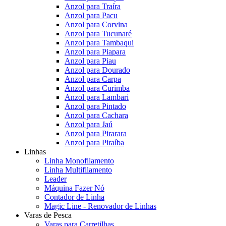
Anzol para Traíra
Anzol para Pacu
Anzol para Corvina
Anzol para Tucunaré
Anzol para Tambaqui
Anzol para Piapara
Anzol para Piau
Anzol para Dourado
Anzol para Carpa
Anzol para Curimba
Anzol para Lambari
Anzol para Pintado
Anzol para Cachara
Anzol para Jaú
Anzol para Pirarara
Anzol para Piraíba
Linhas
Linha Monofilamento
Linha Multifilamento
Leader
Máquina Fazer Nó
Contador de Linha
Magic Line - Renovador de Linhas
Varas de Pesca
Varas para Carretilhas