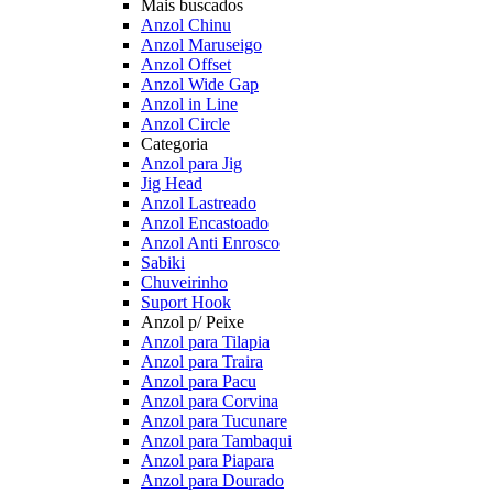
Mais buscados
Anzol Chinu
Anzol Maruseigo
Anzol Offset
Anzol Wide Gap
Anzol in Line
Anzol Circle
Categoria
Anzol para Jig
Jig Head
Anzol Lastreado
Anzol Encastoado
Anzol Anti Enrosco
Sabiki
Chuveirinho
Suport Hook
Anzol p/ Peixe
Anzol para Tilapia
Anzol para Traira
Anzol para Pacu
Anzol para Corvina
Anzol para Tucunare
Anzol para Tambaqui
Anzol para Piapara
Anzol para Dourado