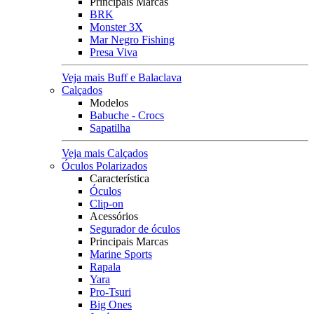
Principais Marcas
BRK
Monster 3X
Mar Negro Fishing
Presa Viva
Veja mais Buff e Balaclava
Calçados
Modelos
Babuche - Crocs
Sapatilha
Veja mais Calçados
Óculos Polarizados
Característica
Óculos
Clip-on
Acessórios
Segurador de óculos
Principais Marcas
Marine Sports
Rapala
Yara
Pro-Tsuri
Big Ones