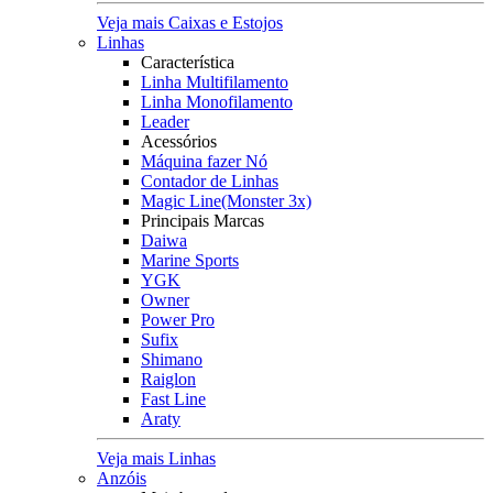
Veja mais Caixas e Estojos
Linhas
Característica
Linha Multifilamento
Linha Monofilamento
Leader
Acessórios
Máquina fazer Nó
Contador de Linhas
Magic Line(Monster 3x)
Principais Marcas
Daiwa
Marine Sports
YGK
Owner
Power Pro
Sufix
Shimano
Raiglon
Fast Line
Araty
Veja mais Linhas
Anzóis