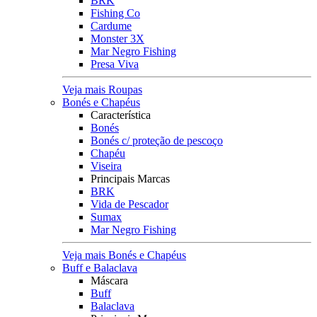
BRK
Fishing Co
Cardume
Monster 3X
Mar Negro Fishing
Presa Viva
Veja mais Roupas
Bonés e Chapéus
Característica
Bonés
Bonés c/ proteção de pescoço
Chapéu
Viseira
Principais Marcas
BRK
Vida de Pescador
Sumax
Mar Negro Fishing
Veja mais Bonés e Chapéus
Buff e Balaclava
Máscara
Buff
Balaclava