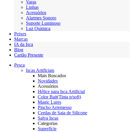
Varas
Linhas
Acessórios
Alarmes Sonoro
Suporte Luminoso
Luz Quimica
Peixes
Marcas
IA da Isca
Blog
Cartão Presente
Pesca
Iscas Artificiais
Mais Buscados
Novidades
Acessórios
Hélice para Isca Artificial
Color Bait(Tinta p/soft)
Magic Lures
Pincho Arremesso
Cerdas de Saia de Silicone
Salva Iscas
Categorias
Superfície