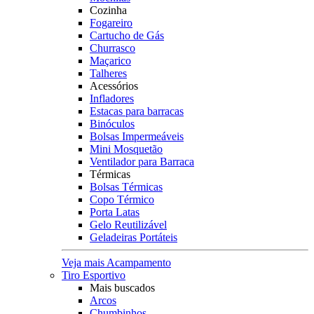
Cozinha
Fogareiro
Cartucho de Gás
Churrasco
Maçarico
Talheres
Acessórios
Infladores
Estacas para barracas
Binóculos
Bolsas Impermeáveis
Mini Mosquetão
Ventilador para Barraca
Térmicas
Bolsas Térmicas
Copo Térmico
Porta Latas
Gelo Reutilizável
Geladeiras Portáteis
Veja mais Acampamento
Tiro Esportivo
Mais buscados
Arcos
Chumbinhos