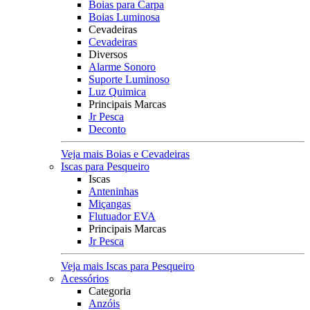
Boias para Carpa
Boias Luminosa
Cevadeiras
Cevadeiras
Diversos
Alarme Sonoro
Suporte Luminoso
Luz Quimica
Principais Marcas
Jr Pesca
Deconto
Veja mais Boias e Cevadeiras
Iscas para Pesqueiro
Iscas
Anteninhas
Miçangas
Flutuador EVA
Principais Marcas
Jr Pesca
Veja mais Iscas para Pesqueiro
Acessórios
Categoria
Anzóis