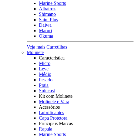
Marine Sports
Albatroz
Shimano
Saint Plus
Daiwa
Maruri
Okuma
Veja mais Carretilhas
Molinete
Característica
Micro
Leve
Médio
Pesado
Praia
Spincast
Kit com Molinete
Molinete e Vara
Acessórios
Lubrificantes
Capa Protetora
Principais Marcas
Rapala
Marine Sports