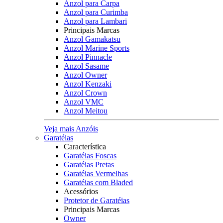
Anzol para Carpa
Anzol para Curimba
Anzol para Lambari
Principais Marcas
Anzol Gamakatsu
Anzol Marine Sports
Anzol Pinnacle
Anzol Sasame
Anzol Owner
Anzol Kenzaki
Anzol Crown
Anzol VMC
Anzol Meitou
Veja mais Anzóis
Garatéias
Característica
Garatéias Foscas
Garatéias Pretas
Garatéias Vermelhas
Garatéias com Bladed
Acessórios
Protetor de Garatéias
Principais Marcas
Owner