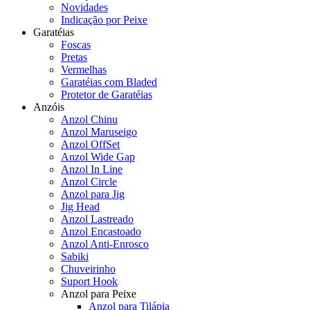
Novidades
Indicação por Peixe
Garatéias
Foscas
Pretas
Vermelhas
Garatéias com Bladed
Protetor de Garatéias
Anzóis
Anzol Chinu
Anzol Maruseigo
Anzol OffSet
Anzol Wide Gap
Anzol In Line
Anzol Circle
Anzol para Jig
Jig Head
Anzol Lastreado
Anzol Encastoado
Anzol Anti-Enrosco
Sabiki
Chuveirinho
Suport Hook
Anzol para Peixe
Anzol para Tilápia