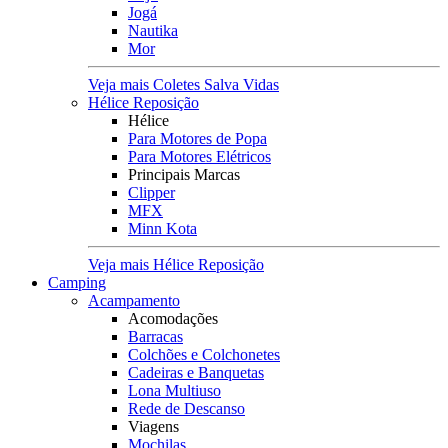
Jogá
Nautika
Mor
Veja mais Coletes Salva Vidas
Hélice Reposição
Hélice
Para Motores de Popa
Para Motores Elétricos
Principais Marcas
Clipper
MFX
Minn Kota
Veja mais Hélice Reposição
Camping
Acampamento
Acomodações
Barracas
Colchões e Colchonetes
Cadeiras e Banquetas
Lona Multiuso
Rede de Descanso
Viagens
Mochilas