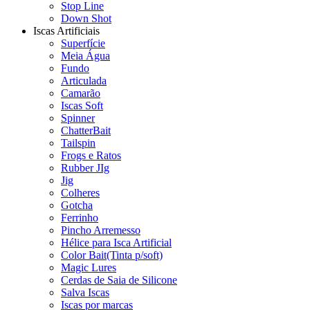
Stop Line
Down Shot
Iscas Artificiais
Superfície
Meia Água
Fundo
Articulada
Camarão
Iscas Soft
Spinner
ChatterBait
Tailspin
Frogs e Ratos
Rubber JIg
Jig
Colheres
Gotcha
Ferrinho
Pincho Arremesso
Hélice para Isca Artificial
Color Bait(Tinta p/soft)
Magic Lures
Cerdas de Saia de Silicone
Salva Iscas
Iscas por marcas