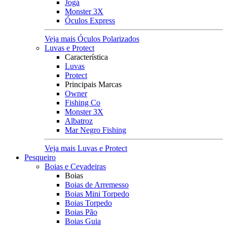
Jogá
Monster 3X
Óculos Express
Veja mais Óculos Polarizados
Luvas e Protect
Característica
Luvas
Protect
Principais Marcas
Owner
Fishing Co
Monster 3X
Albatroz
Mar Negro Fishing
Veja mais Luvas e Protect
Pesqueiro
Boias e Cevadeiras
Boias
Boias de Arremesso
Boias Mini Torpedo
Boias Torpedo
Boias Pão
Boias Guia