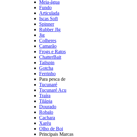
Meia-água
Fundo
Articulada
Iscas Soft
Spinner
Rubber JIg
Jig
Colheres
Camarão
Frogs e Ratos
ChatterBait
Tailspin
Gotcha
Ferrinho
Para pesca de
Tucunaré
Tucunaré Açu
Traíra
Tilápia
Dourado
Robalo
Cachara
Xaréu
Olho de Boi
Principais Marcas