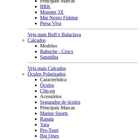
Principais Marcas
BRK
Monster 3X
Mar Negro Fishing
Presa Viva
Veja mais Buff e Balaclava
Calçados
Modelos
Babuche - Crocs
Sapatilha
Veja mais Calçados
Óculos Polarizados
Característica
Óculos
Clip-on
Acessórios
Segurador de óculos
Principais Marcas
Marine Sports
Rapala
Yara
Pro-Tsuri
Big Ones