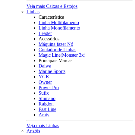
Veja mais Caixas e Estojos
Linhas
Característica
Linha Multifilamento
Linha Monofilamento
Leader
Acessórios
Máquina fazer Nó
Contador de Linhas
Magic Line(Monster 3x)
Principais Marcas
Daiwa
Marine Sports
YGK
Owner
Power Pro
Sufix
Shimano
Raiglon
Fast Line
Araty
Veja mais Linhas
Anzóis