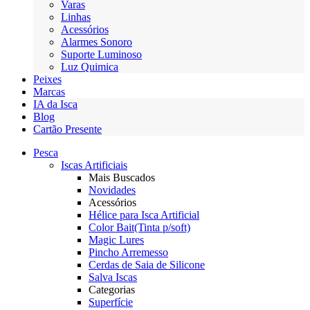
Varas
Linhas
Acessórios
Alarmes Sonoro
Suporte Luminoso
Luz Quimica
Peixes
Marcas
IA da Isca
Blog
Cartão Presente
Pesca
Iscas Artificiais
Mais Buscados
Novidades
Acessórios
Hélice para Isca Artificial
Color Bait(Tinta p/soft)
Magic Lures
Pincho Arremesso
Cerdas de Saia de Silicone
Salva Iscas
Categorias
Superfície