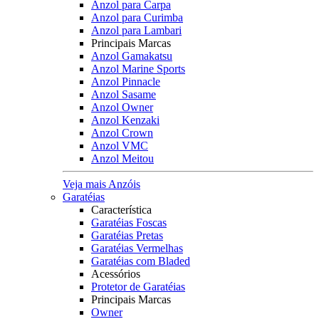
Anzol para Carpa
Anzol para Curimba
Anzol para Lambari
Principais Marcas
Anzol Gamakatsu
Anzol Marine Sports
Anzol Pinnacle
Anzol Sasame
Anzol Owner
Anzol Kenzaki
Anzol Crown
Anzol VMC
Anzol Meitou
Veja mais Anzóis
Garatéias
Característica
Garatéias Foscas
Garatéias Pretas
Garatéias Vermelhas
Garatéias com Bladed
Acessórios
Protetor de Garatéias
Principais Marcas
Owner