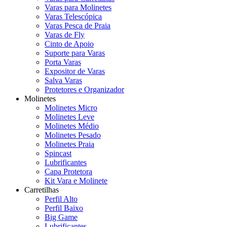
Varas para Molinetes
Varas Telescópica
Varas Pesca de Praia
Varas de Fly
Cinto de Apoio
Suporte para Varas
Porta Varas
Expositor de Varas
Salva Varas
Protetores e Organizador
Molinetes
Molinetes Micro
Molinetes Leve
Molinetes Médio
Molinetes Pesado
Molinetes Praia
Spincast
Lubrificantes
Capa Protetora
Kit Vara e Molinete
Carretilhas
Perfil Alto
Perfil Baixo
Big Game
Lubrificantes