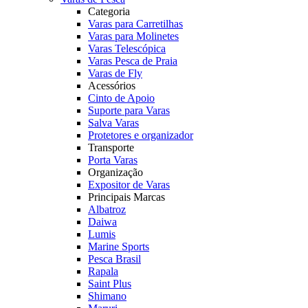
Categoria
Varas para Carretilhas
Varas para Molinetes
Varas Telescópica
Varas Pesca de Praia
Varas de Fly
Acessórios
Cinto de Apoio
Suporte para Varas
Salva Varas
Protetores e organizador
Transporte
Porta Varas
Organização
Expositor de Varas
Principais Marcas
Albatroz
Daiwa
Lumis
Marine Sports
Pesca Brasil
Rapala
Saint Plus
Shimano