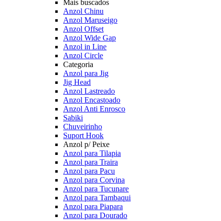
Mais buscados
Anzol Chinu
Anzol Maruseigo
Anzol Offset
Anzol Wide Gap
Anzol in Line
Anzol Circle
Categoria
Anzol para Jig
Jig Head
Anzol Lastreado
Anzol Encastoado
Anzol Anti Enrosco
Sabiki
Chuveirinho
Suport Hook
Anzol p/ Peixe
Anzol para Tilapia
Anzol para Traira
Anzol para Pacu
Anzol para Corvina
Anzol para Tucunare
Anzol para Tambaqui
Anzol para Piapara
Anzol para Dourado