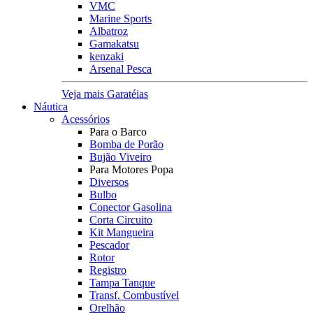
VMC
Marine Sports
Albatroz
Gamakatsu
kenzaki
Arsenal Pesca
Veja mais Garatéias
Náutica
Acessórios
Para o Barco
Bomba de Porão
Bujão Viveiro
Para Motores Popa
Diversos
Bulbo
Conector Gasolina
Corta Circuito
Kit Mangueira
Pescador
Rotor
Registro
Tampa Tanque
Transf. Combustível
Orelhão