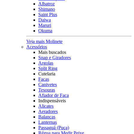
Albatroz
Shimano
Saint Plus
Daiwa
Maruri
Okuma
Veja mais Molinete
Acessórios
Mais buscados
Snap e Giradores
Argolas
Split Ring
Cutelaria
Facas
Canivetes
Tesouras
Afiador de Faca
Indispensáveis
Alicates
Aeradores
Balanças
Lanternas
Passaguá (Puça)
Régua para Medir Peixe