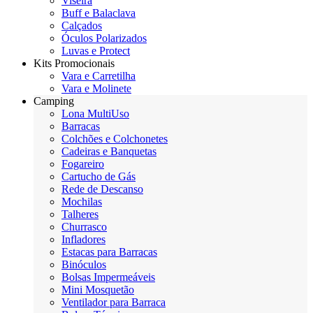
Viseira
Buff e Balaclava
Calçados
Óculos Polarizados
Luvas e Protect
Kits Promocionais
Vara e Carretilha
Vara e Molinete
Camping
Lona MultiUso
Barracas
Colchões e Colchonetes
Cadeiras e Banquetas
Fogareiro
Cartucho de Gás
Rede de Descanso
Mochilas
Talheres
Churrasco
Infladores
Estacas para Barracas
Binóculos
Bolsas Impermeáveis
Mini Mosquetão
Ventilador para Barraca