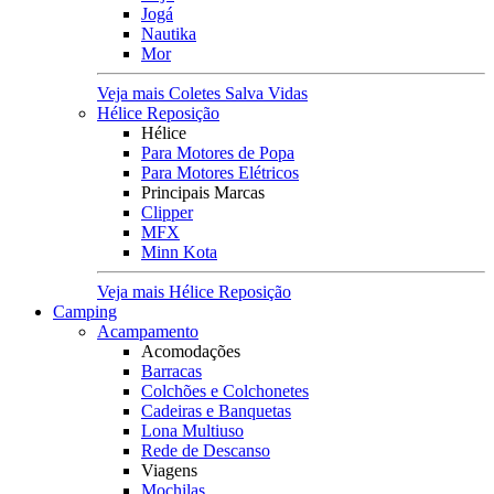
Jogá
Nautika
Mor
Veja mais Coletes Salva Vidas
Hélice Reposição
Hélice
Para Motores de Popa
Para Motores Elétricos
Principais Marcas
Clipper
MFX
Minn Kota
Veja mais Hélice Reposição
Camping
Acampamento
Acomodações
Barracas
Colchões e Colchonetes
Cadeiras e Banquetas
Lona Multiuso
Rede de Descanso
Viagens
Mochilas