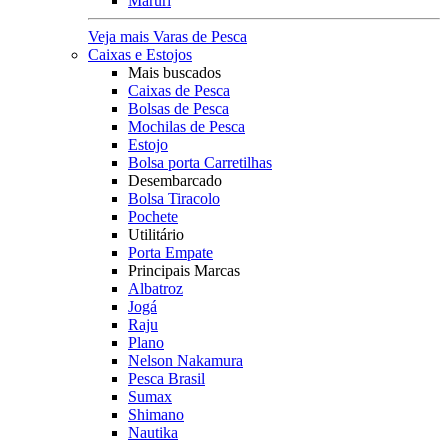
Maruri
Veja mais Varas de Pesca
Caixas e Estojos
Mais buscados
Caixas de Pesca
Bolsas de Pesca
Mochilas de Pesca
Estojo
Bolsa porta Carretilhas
Desembarcado
Bolsa Tiracolo
Pochete
Utilitário
Porta Empate
Principais Marcas
Albatroz
Jogá
Raju
Plano
Nelson Nakamura
Pesca Brasil
Sumax
Shimano
Nautika