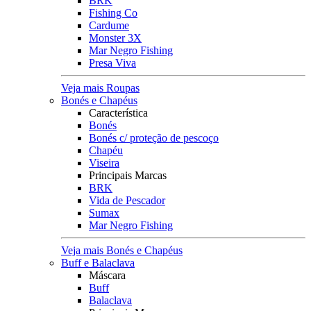
BRK
Fishing Co
Cardume
Monster 3X
Mar Negro Fishing
Presa Viva
Veja mais Roupas
Bonés e Chapéus
Característica
Bonés
Bonés c/ proteção de pescoço
Chapéu
Viseira
Principais Marcas
BRK
Vida de Pescador
Sumax
Mar Negro Fishing
Veja mais Bonés e Chapéus
Buff e Balaclava
Máscara
Buff
Balaclava