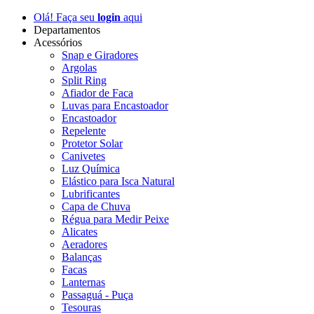
Olá! Faça seu
login
aqui
Departamentos
Acessórios
Snap e Giradores
Argolas
Split Ring
Afiador de Faca
Luvas para Encastoador
Encastoador
Repelente
Protetor Solar
Canivetes
Luz Química
Elástico para Isca Natural
Lubrificantes
Capa de Chuva
Régua para Medir Peixe
Alicates
Aeradores
Balanças
Facas
Lanternas
Passaguá - Puça
Tesouras