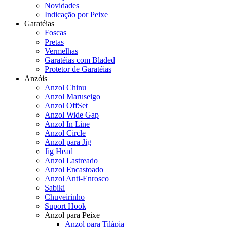
Novidades
Indicação por Peixe
Garatéias
Foscas
Pretas
Vermelhas
Garatéias com Bladed
Protetor de Garatéias
Anzóis
Anzol Chinu
Anzol Maruseigo
Anzol OffSet
Anzol Wide Gap
Anzol In Line
Anzol Circle
Anzol para Jig
Jig Head
Anzol Lastreado
Anzol Encastoado
Anzol Anti-Enrosco
Sabiki
Chuveirinho
Suport Hook
Anzol para Peixe
Anzol para Tilápia