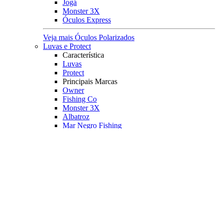
Jogá
Monster 3X
Óculos Express
Veja mais Óculos Polarizados
Luvas e Protect
Característica
Luvas
Protect
Principais Marcas
Owner
Fishing Co
Monster 3X
Albatroz
Mar Negro Fishing
Veja mais Luvas e Protect
Pesqueiro
Boias e Cevadeiras
Boias
Boias de Arremesso
Boias Mini Torpedo
Boias Torpedo
Boias Pão
Boias Guia