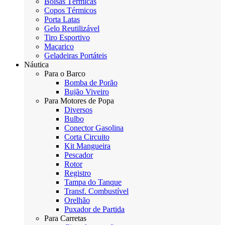
Bolsas Térmicas
Copos Térmicos
Porta Latas
Gelo Reutilizável
Tiro Esportivo
Maçarico
Geladeiras Portáteis
Náutica
Para o Barco
Bomba de Porão
Bujão Viveiro
Para Motores de Popa
Diversos
Bulbo
Conector Gasolina
Corta Circuito
Kit Mangueira
Pescador
Rotor
Registro
Tampa do Tanque
Transf. Combustível
Orelhão
Puxador de Partida
Para Carretas