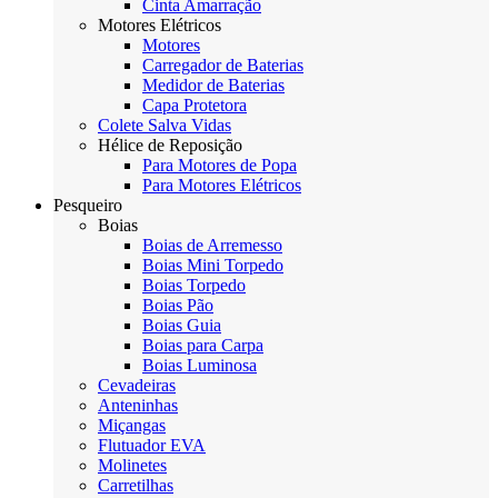
Cinta Amarração
Motores Elétricos
Motores
Carregador de Baterias
Medidor de Baterias
Capa Protetora
Colete Salva Vidas
Hélice de Reposição
Para Motores de Popa
Para Motores Elétricos
Pesqueiro
Boias
Boias de Arremesso
Boias Mini Torpedo
Boias Torpedo
Boias Pão
Boias Guia
Boias para Carpa
Boias Luminosa
Cevadeiras
Anteninhas
Miçangas
Flutuador EVA
Molinetes
Carretilhas