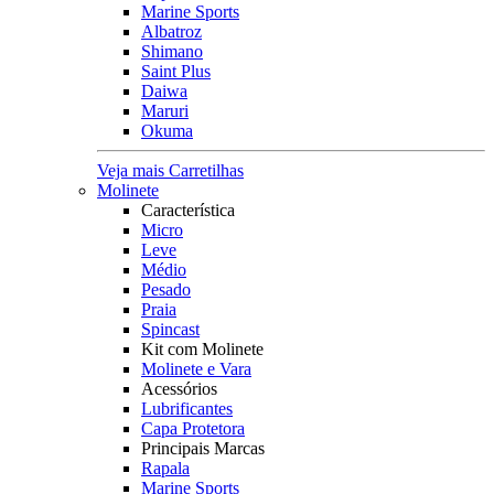
Marine Sports
Albatroz
Shimano
Saint Plus
Daiwa
Maruri
Okuma
Veja mais Carretilhas
Molinete
Característica
Micro
Leve
Médio
Pesado
Praia
Spincast
Kit com Molinete
Molinete e Vara
Acessórios
Lubrificantes
Capa Protetora
Principais Marcas
Rapala
Marine Sports