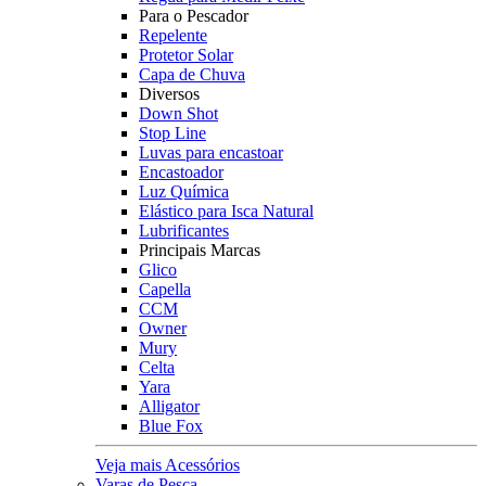
Para o Pescador
Repelente
Protetor Solar
Capa de Chuva
Diversos
Down Shot
Stop Line
Luvas para encastoar
Encastoador
Luz Química
Elástico para Isca Natural
Lubrificantes
Principais Marcas
Glico
Capella
CCM
Owner
Mury
Celta
Yara
Alligator
Blue Fox
Veja mais Acessórios
Varas de Pesca