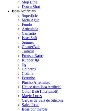
Stop Line
Down Shot
Iscas Artificiais
Superfície
Meia Água
Fundo
Articulada
Camarão
Iscas Soft
Spinner
ChatterBait
Tailspin
Frogs e Ratos
Rubber JIg
Jig
Colheres
Gotcha
Ferrinho
Pincho Arremesso
Hélice para Isca Artificial
Color Bait(Tinta p/soft)
Magic Lures
Cerdas de Saia de Silicone
Salva Iscas
Iscas por marcas