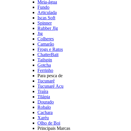
Meia-água
Fundo
Articulada
Iscas Soft
Spinner
Rubber JIg
Jig
Colheres
Camarão
Frogs e Ratos
ChatterBait
Tailspin
Gotcha
Ferrinho
Para pesca de
Tucunaré
Tucunaré Açu
Traíra
Tilápia
Dourado
Robalo
Cachara
Xaréu
Olho de Boi
Principais Marcas