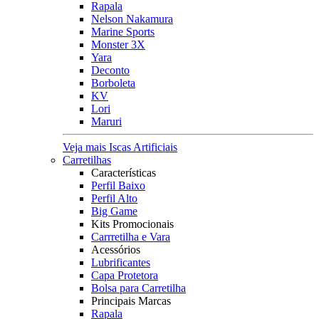
Rapala
Nelson Nakamura
Marine Sports
Monster 3X
Yara
Deconto
Borboleta
KV
Lori
Maruri
Veja mais Iscas Artificiais
Carretilhas
Características
Perfil Baixo
Perfil Alto
Big Game
Kits Promocionais
Carrretilha e Vara
Acessórios
Lubrificantes
Capa Protetora
Bolsa para Carretilha
Principais Marcas
Rapala