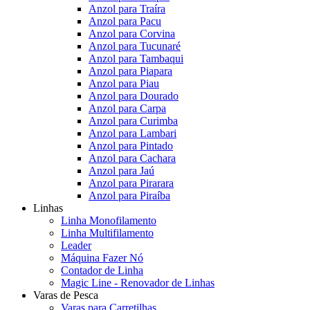
Anzol para Traíra
Anzol para Pacu
Anzol para Corvina
Anzol para Tucunaré
Anzol para Tambaqui
Anzol para Piapara
Anzol para Piau
Anzol para Dourado
Anzol para Carpa
Anzol para Curimba
Anzol para Lambari
Anzol para Pintado
Anzol para Cachara
Anzol para Jaú
Anzol para Pirarara
Anzol para Piraíba
Linhas
Linha Monofilamento
Linha Multifilamento
Leader
Máquina Fazer Nó
Contador de Linha
Magic Line - Renovador de Linhas
Varas de Pesca
Varas para Carretilhas