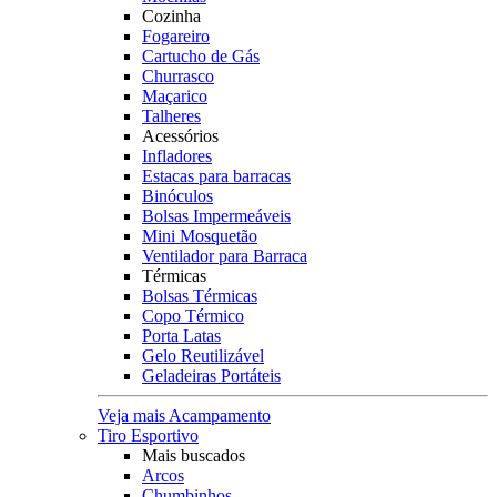
Cozinha
Fogareiro
Cartucho de Gás
Churrasco
Maçarico
Talheres
Acessórios
Infladores
Estacas para barracas
Binóculos
Bolsas Impermeáveis
Mini Mosquetão
Ventilador para Barraca
Térmicas
Bolsas Térmicas
Copo Térmico
Porta Latas
Gelo Reutilizável
Geladeiras Portáteis
Veja mais Acampamento
Tiro Esportivo
Mais buscados
Arcos
Chumbinhos