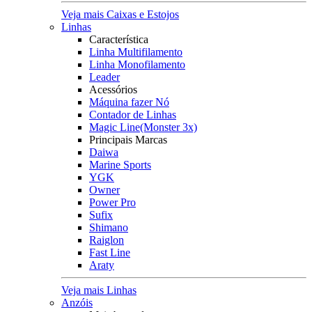
Veja mais Caixas e Estojos
Linhas
Característica
Linha Multifilamento
Linha Monofilamento
Leader
Acessórios
Máquina fazer Nó
Contador de Linhas
Magic Line(Monster 3x)
Principais Marcas
Daiwa
Marine Sports
YGK
Owner
Power Pro
Sufix
Shimano
Raiglon
Fast Line
Araty
Veja mais Linhas
Anzóis