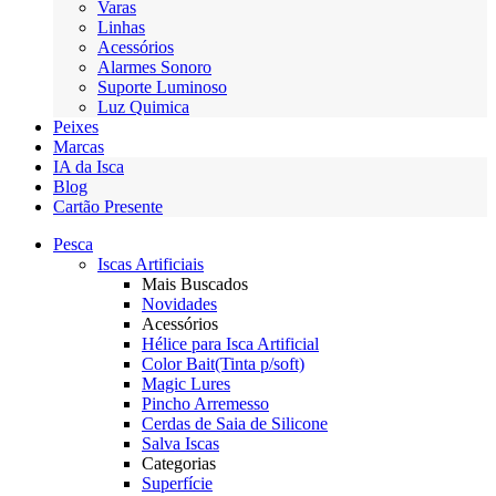
Varas
Linhas
Acessórios
Alarmes Sonoro
Suporte Luminoso
Luz Quimica
Peixes
Marcas
IA da Isca
Blog
Cartão Presente
Pesca
Iscas Artificiais
Mais Buscados
Novidades
Acessórios
Hélice para Isca Artificial
Color Bait(Tinta p/soft)
Magic Lures
Pincho Arremesso
Cerdas de Saia de Silicone
Salva Iscas
Categorias
Superfície