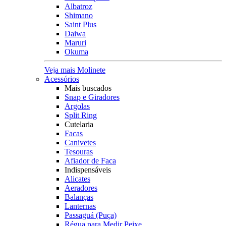
Albatroz
Shimano
Saint Plus
Daiwa
Maruri
Okuma
Veja mais Molinete
Acessórios
Mais buscados
Snap e Giradores
Argolas
Split Ring
Cutelaria
Facas
Canivetes
Tesouras
Afiador de Faca
Indispensáveis
Alicates
Aeradores
Balanças
Lanternas
Passaguá (Puça)
Régua para Medir Peixe