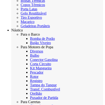
Bolsas Térmicas
Copos Térmicos
Porta Latas
Gelo Reutilizável
Tiro Esportivo
Maçarico
Geladeiras Portáteis
Náutica
Para o Barco
Bomba de Porão
Bujão Viveiro
Para Motores de Popa
Diversos
Bulbo
Conector Gasolina
Corta Circuito
Kit Mangueira
Pescador
Rotor
Registro
Tampa do Tanque
Transf. Combustível
Orelhão
Puxador de Partida
Para Carretas