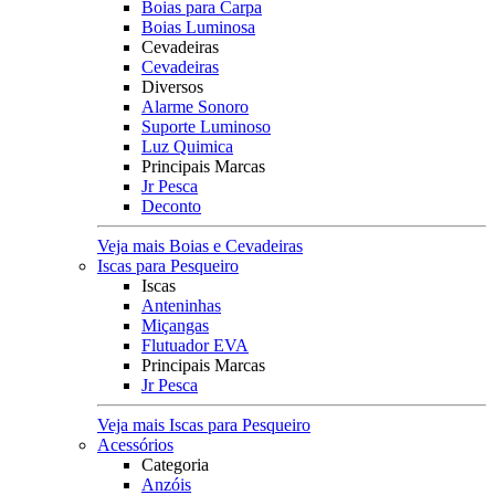
Boias para Carpa
Boias Luminosa
Cevadeiras
Cevadeiras
Diversos
Alarme Sonoro
Suporte Luminoso
Luz Quimica
Principais Marcas
Jr Pesca
Deconto
Veja mais Boias e Cevadeiras
Iscas para Pesqueiro
Iscas
Anteninhas
Miçangas
Flutuador EVA
Principais Marcas
Jr Pesca
Veja mais Iscas para Pesqueiro
Acessórios
Categoria
Anzóis