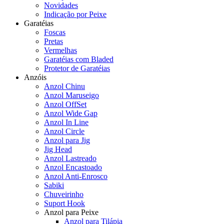
Novidades
Indicação por Peixe
Garatéias
Foscas
Pretas
Vermelhas
Garatéias com Bladed
Protetor de Garatéias
Anzóis
Anzol Chinu
Anzol Maruseigo
Anzol OffSet
Anzol Wide Gap
Anzol In Line
Anzol Circle
Anzol para Jig
Jig Head
Anzol Lastreado
Anzol Encastoado
Anzol Anti-Enrosco
Sabiki
Chuveirinho
Suport Hook
Anzol para Peixe
Anzol para Tilápia