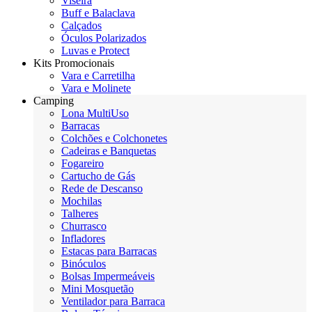
Viseira
Buff e Balaclava
Calçados
Óculos Polarizados
Luvas e Protect
Kits Promocionais
Vara e Carretilha
Vara e Molinete
Camping
Lona MultiUso
Barracas
Colchões e Colchonetes
Cadeiras e Banquetas
Fogareiro
Cartucho de Gás
Rede de Descanso
Mochilas
Talheres
Churrasco
Infladores
Estacas para Barracas
Binóculos
Bolsas Impermeáveis
Mini Mosquetão
Ventilador para Barraca