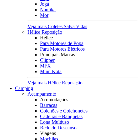
Jogá
Nautika
Mor
Veja mais Coletes Salva Vidas
Hélice Reposição
Hélice
Para Motores de Popa
Para Motores Elétricos
Principais Marcas
Clipper
MFX
Minn Kota
Veja mais Hélice Reposição
Camping
Acampamento
Acomodações
Barracas
Colchões e Colchonetes
Cadeiras e Banquetas
Lona Multiuso
Rede de Descanso
Viagens
Mochilas