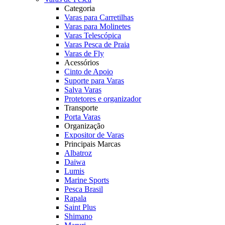
Categoria
Varas para Carretilhas
Varas para Molinetes
Varas Telescópica
Varas Pesca de Praia
Varas de Fly
Acessórios
Cinto de Apoio
Suporte para Varas
Salva Varas
Protetores e organizador
Transporte
Porta Varas
Organização
Expositor de Varas
Principais Marcas
Albatroz
Daiwa
Lumis
Marine Sports
Pesca Brasil
Rapala
Saint Plus
Shimano