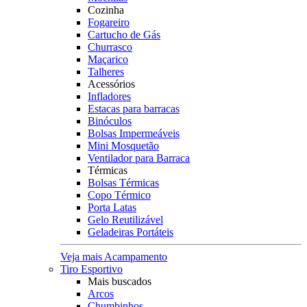
Cozinha
Fogareiro
Cartucho de Gás
Churrasco
Maçarico
Talheres
Acessórios
Infladores
Estacas para barracas
Binóculos
Bolsas Impermeáveis
Mini Mosquetão
Ventilador para Barraca
Térmicas
Bolsas Térmicas
Copo Térmico
Porta Latas
Gelo Reutilizável
Geladeiras Portáteis
Veja mais Acampamento
Tiro Esportivo
Mais buscados
Arcos
Chumbinhos