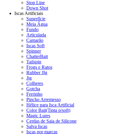
Stop Line
Down Shot
Iscas Artificiais
Superfície
Meia Água
Fundo
Articulada
Camarão
Iscas Soft
Spinner
ChatterBait
Tailspin
Frogs e Ratos
Rubber JIg
Jig
Colheres
Gotcha
Ferrinho
Pincho Arremesso
Hélice para Isca Artificial
Color Bait(Tinta p/soft)
Magic Lures
Cerdas de Saia de Silicone
Salva Iscas
Iscas por marcas