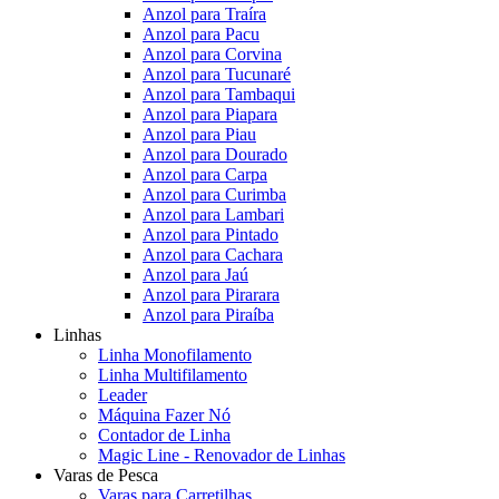
Anzol para Traíra
Anzol para Pacu
Anzol para Corvina
Anzol para Tucunaré
Anzol para Tambaqui
Anzol para Piapara
Anzol para Piau
Anzol para Dourado
Anzol para Carpa
Anzol para Curimba
Anzol para Lambari
Anzol para Pintado
Anzol para Cachara
Anzol para Jaú
Anzol para Pirarara
Anzol para Piraíba
Linhas
Linha Monofilamento
Linha Multifilamento
Leader
Máquina Fazer Nó
Contador de Linha
Magic Line - Renovador de Linhas
Varas de Pesca
Varas para Carretilhas