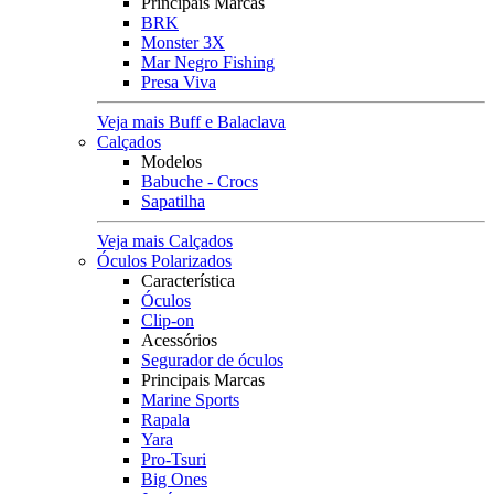
Principais Marcas
BRK
Monster 3X
Mar Negro Fishing
Presa Viva
Veja mais Buff e Balaclava
Calçados
Modelos
Babuche - Crocs
Sapatilha
Veja mais Calçados
Óculos Polarizados
Característica
Óculos
Clip-on
Acessórios
Segurador de óculos
Principais Marcas
Marine Sports
Rapala
Yara
Pro-Tsuri
Big Ones