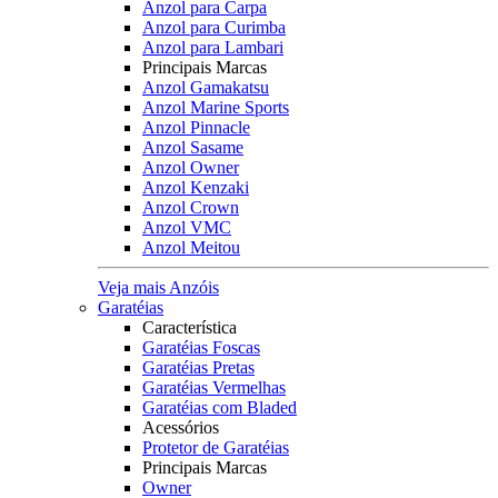
Anzol para Carpa
Anzol para Curimba
Anzol para Lambari
Principais Marcas
Anzol Gamakatsu
Anzol Marine Sports
Anzol Pinnacle
Anzol Sasame
Anzol Owner
Anzol Kenzaki
Anzol Crown
Anzol VMC
Anzol Meitou
Veja mais Anzóis
Garatéias
Característica
Garatéias Foscas
Garatéias Pretas
Garatéias Vermelhas
Garatéias com Bladed
Acessórios
Protetor de Garatéias
Principais Marcas
Owner