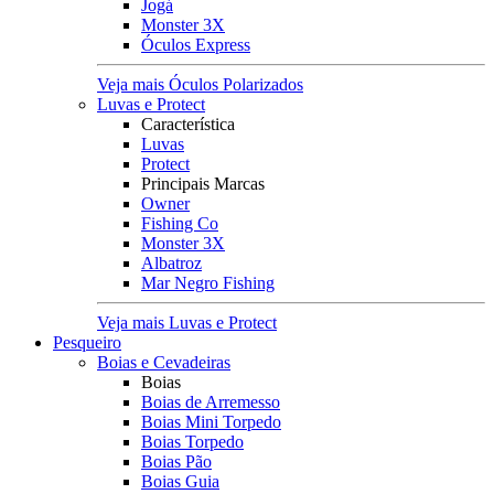
Jogá
Monster 3X
Óculos Express
Veja mais Óculos Polarizados
Luvas e Protect
Característica
Luvas
Protect
Principais Marcas
Owner
Fishing Co
Monster 3X
Albatroz
Mar Negro Fishing
Veja mais Luvas e Protect
Pesqueiro
Boias e Cevadeiras
Boias
Boias de Arremesso
Boias Mini Torpedo
Boias Torpedo
Boias Pão
Boias Guia