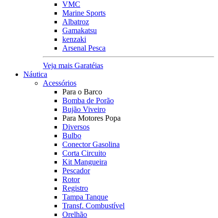
VMC
Marine Sports
Albatroz
Gamakatsu
kenzaki
Arsenal Pesca
Veja mais Garatéias
Náutica
Acessórios
Para o Barco
Bomba de Porão
Bujão Viveiro
Para Motores Popa
Diversos
Bulbo
Conector Gasolina
Corta Circuito
Kit Mangueira
Pescador
Rotor
Registro
Tampa Tanque
Transf. Combustível
Orelhão