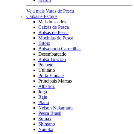
Maruri
Veja mais Varas de Pesca
Caixas e Estojos
Mais buscados
Caixas de Pesca
Bolsas de Pesca
Mochilas de Pesca
Estojo
Bolsa porta Carretilhas
Desembarcado
Bolsa Tiracolo
Pochete
Utilitário
Porta Empate
Principais Marcas
Albatroz
Jogá
Raju
Plano
Nelson Nakamura
Pesca Brasil
Sumax
Shimano
Nautika