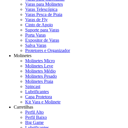
Varas para Molinetes
Varas Telescópica
Varas Pesca de Praia
Varas de Fly
Cinto de Apoio
Suporte para Varas
Porta Varas
Expositor de Varas
Salva Varas
Protetores e Organizador
Molinetes
Molinetes Micro
Molinetes Leve
Molinetes Médio
Molinetes Pesado
Molinetes Praia
Spincast
Lubrificantes
Capa Protetora
Kit Vara e Molinete
Carretilhas
Perfil Alto
Perfil Baixo
Big Game
Lubrificantes