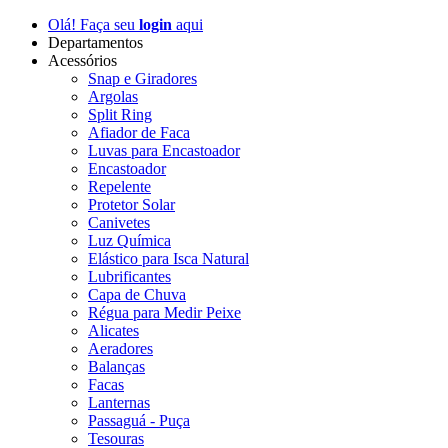
Olá! Faça seu
login
aqui
Departamentos
Acessórios
Snap e Giradores
Argolas
Split Ring
Afiador de Faca
Luvas para Encastoador
Encastoador
Repelente
Protetor Solar
Canivetes
Luz Química
Elástico para Isca Natural
Lubrificantes
Capa de Chuva
Régua para Medir Peixe
Alicates
Aeradores
Balanças
Facas
Lanternas
Passaguá - Puça
Tesouras