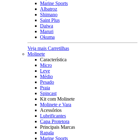
Marine Sports
Albatroz
Shimano
Saint Plus
Daiwa
Maruri
Okuma
Veja mais Carretilhas
Molinete
Característica
Micro
Leve
Médio
Pesado
Praia
Spincast
Kit com Molinete
Molinete e Vara
Acessórios
Lubrificantes
Capa Protetora
Principais Marcas
Rapala
Marine Sports