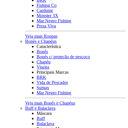
BRK
Fishing Co
Cardume
Monster 3X
Mar Negro Fishing
Presa Viva
Veja mais Roupas
Bonés e Chapéus
Característica
Bonés
Bonés c/ proteção de pescoço
Chapéu
Viseira
Principais Marcas
BRK
Vida de Pescador
Sumax
Mar Negro Fishing
Veja mais Bonés e Chapéus
Buff e Balaclava
Máscara
Buff
Balaclava