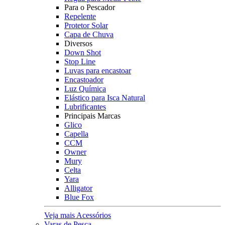
Para o Pescador
Repelente
Protetor Solar
Capa de Chuva
Diversos
Down Shot
Stop Line
Luvas para encastoar
Encastoador
Luz Química
Elástico para Isca Natural
Lubrificantes
Principais Marcas
Glico
Capella
CCM
Owner
Mury
Celta
Yara
Alligator
Blue Fox
Veja mais Acessórios
Varas de Pesca