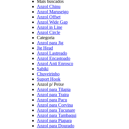
Mais buscados
Anzol Chinu
Anzol Maruseigo
Anzol Offset
Anzol Wide Gap
Anzol in Line
Anzol Circle
Categoria
Anzol para Jig
Jig Head
Anzol Lastreado
Anzol Encastoado
Anzol Anti Enrosco
Sabiki
Chuveirinho
Suport Hook
Anzol p/ Peixe
Anzol para Tilapia
Anzol para Traira
Anzol para Pacu
Anzol para Corvina
Anzol para Tucunare
Anzol para Tambaqui
Anzol para Piapara
Anzol para Dourado