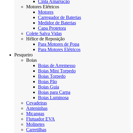
Cinta Amarração
Motores Elétricos
Motores
Carregador de Baterias
Medidor de Baterias
Capa Protetora
Colete Salva Vidas
Hélice de Reposição
Para Motores de Popa
Para Motores Elétricos
Pesqueiro
Boias
Boias de Arremesso
Boias Mini Torpedo
Boias Torpedo
Boias Pão
Boias Guia
Boias para Carpa
Boias Luminosa
Cevadeiras
Anteninhas
Miçangas
Flutuador EVA
Molinetes
Carretilhas