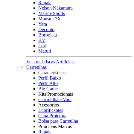
Rapala
Nelson Nakamura
Marine Sports
Monster 3X
Yara
Deconto
Borboleta
KV
Lori
Maruri
Veja mais Iscas Artificiais
Carretilhas
Características
Perfil Baixo
Perfil Alto
Big Game
Kits Promocionais
Carrretilha e Vara
Acessórios
Lubrificantes
Capa Protetora
Bolsa para Carretilha
Principais Marcas
Rapala