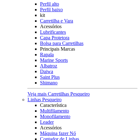
Perfil alto
Perfil baixo
kit
Carretilha e Vara
Acessórios
Lubrificantes
Capa Protetora
Bolsa para Carretilhas
Principais Marcas
Rapala
Marine Sports
Albatroz
Daiwa
Saint Plus
Shimano
Veja mais Carretilhas Pesqueiro
Linhas Pesqueiro
Característica
Multifilamento
Monofilamento
Leader
Acessórios
Máquina fazer Nó
Contador de Linhas