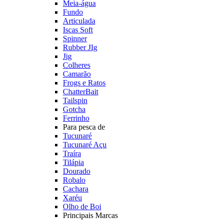
Meia-água
Fundo
Articulada
Iscas Soft
Spinner
Rubber JIg
Jig
Colheres
Camarão
Frogs e Ratos
ChatterBait
Tailspin
Gotcha
Ferrinho
Para pesca de
Tucunaré
Tucunaré Açu
Traíra
Tilápia
Dourado
Robalo
Cachara
Xaréu
Olho de Boi
Principais Marcas