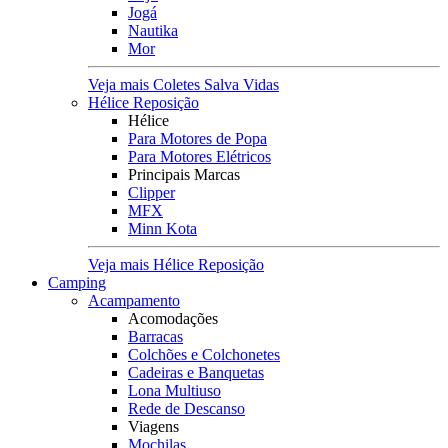
Jogá
Nautika
Mor
Veja mais Coletes Salva Vidas
Hélice Reposição
Hélice
Para Motores de Popa
Para Motores Elétricos
Principais Marcas
Clipper
MFX
Minn Kota
Veja mais Hélice Reposição
Camping
Acampamento
Acomodações
Barracas
Colchões e Colchonetes
Cadeiras e Banquetas
Lona Multiuso
Rede de Descanso
Viagens
Mochilas