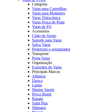
Categoria
Varas para Carretilhas
Varas para Molinetes
Varas Telescópica
Varas Pesca de Praia
Varas de Fly
Acessórios
Cinto de Apoio
Suporte para Varas
Salva Varas
Protetores e organizador
Transporte
Porta Varas
Organização
Expositor de Varas
Principais Marcas
Albatroz
Daiwa
Lumis
Marine Sports
Pesca Brasil
Rapala
Saint Plus
Shimano