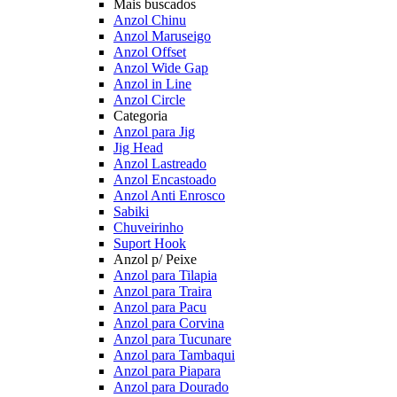
Mais buscados
Anzol Chinu
Anzol Maruseigo
Anzol Offset
Anzol Wide Gap
Anzol in Line
Anzol Circle
Categoria
Anzol para Jig
Jig Head
Anzol Lastreado
Anzol Encastoado
Anzol Anti Enrosco
Sabiki
Chuveirinho
Suport Hook
Anzol p/ Peixe
Anzol para Tilapia
Anzol para Traira
Anzol para Pacu
Anzol para Corvina
Anzol para Tucunare
Anzol para Tambaqui
Anzol para Piapara
Anzol para Dourado