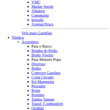
VMC
Marine Sports
Albatroz
Gamakatsu
kenzaki
Arsenal Pesca
Veja mais Garatéias
Náutica
Acessórios
Para o Barco
Bomba de Porão
Bujão Viveiro
Para Motores Popa
Diversos
Bulbo
Conector Gasolina
Corta Circuito
Kit Mangueira
Pescador
Rotor
Registro
Tampa Tanque
Transf. Combustível
Orelhão