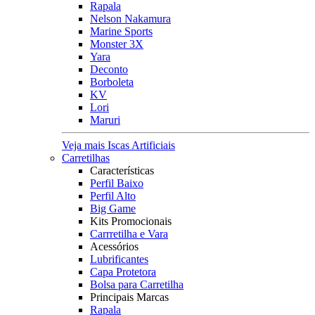
Rapala
Nelson Nakamura
Marine Sports
Monster 3X
Yara
Deconto
Borboleta
KV
Lori
Maruri
Veja mais Iscas Artificiais
Carretilhas
Características
Perfil Baixo
Perfil Alto
Big Game
Kits Promocionais
Carrretilha e Vara
Acessórios
Lubrificantes
Capa Protetora
Bolsa para Carretilha
Principais Marcas
Rapala