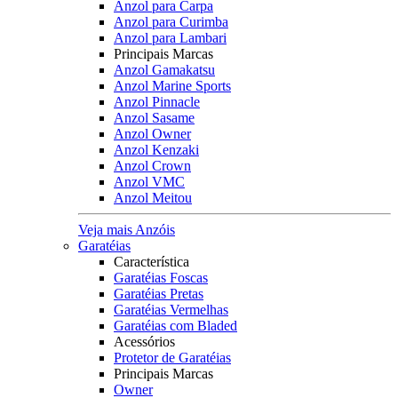
Anzol para Carpa
Anzol para Curimba
Anzol para Lambari
Principais Marcas
Anzol Gamakatsu
Anzol Marine Sports
Anzol Pinnacle
Anzol Sasame
Anzol Owner
Anzol Kenzaki
Anzol Crown
Anzol VMC
Anzol Meitou
Veja mais Anzóis
Garatéias
Característica
Garatéias Foscas
Garatéias Pretas
Garatéias Vermelhas
Garatéias com Bladed
Acessórios
Protetor de Garatéias
Principais Marcas
Owner