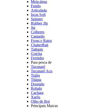
Meia-água
Fundo
Articulada
Iscas Soft
Spinner
Rubber JIg
Jig
Colheres
Camarão
Frogs e Ratos
ChatterBait
Tailspin
Gotcha
Ferrinho
Para pesca de
Tucunaré
Tucunaré Açu
Traíra
Tilápia
Dourado
Robalo
Cachara
Xaréu
Olho de Boi
Principais Marcas