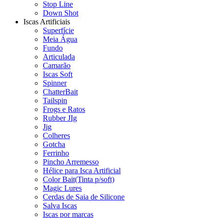
Stop Line
Down Shot
Iscas Artificiais
Superfície
Meia Água
Fundo
Articulada
Camarão
Iscas Soft
Spinner
ChatterBait
Tailspin
Frogs e Ratos
Rubber JIg
Jig
Colheres
Gotcha
Ferrinho
Pincho Arremesso
Hélice para Isca Artificial
Color Bait(Tinta p/soft)
Magic Lures
Cerdas de Saia de Silicone
Salva Iscas
Iscas por marcas