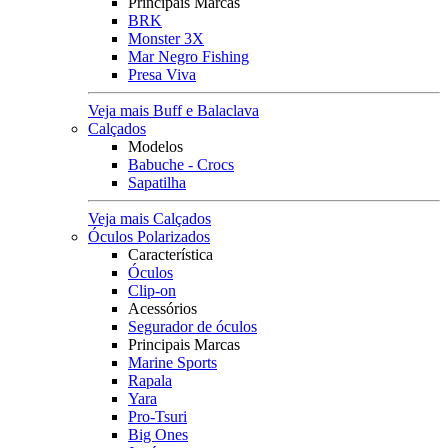
Principais Marcas
BRK
Monster 3X
Mar Negro Fishing
Presa Viva
Veja mais Buff e Balaclava
Calçados
Modelos
Babuche - Crocs
Sapatilha
Veja mais Calçados
Óculos Polarizados
Característica
Óculos
Clip-on
Acessórios
Segurador de óculos
Principais Marcas
Marine Sports
Rapala
Yara
Pro-Tsuri
Big Ones