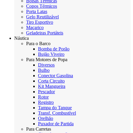
Bolsas Térmicas
Copos Térmicos
Porta Latas
Gelo Reutilizável
Tiro Esportivo
Maçarico
Geladeiras Portáteis
Náutica
Para o Barco
Bomba de Porão
Bujão Viveiro
Para Motores de Popa
Diversos
Bulbo
Conector Gasolina
Corta Circuito
Kit Mangueira
Pescador
Rotor
Registro
Tampa do Tanque
Transf. Combustível
Orelhão
Puxador de Partida
Para Carretas