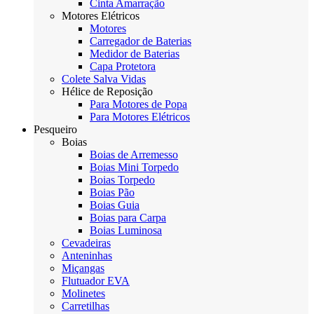
Cinta Amarração
Motores Elétricos
Motores
Carregador de Baterias
Medidor de Baterias
Capa Protetora
Colete Salva Vidas
Hélice de Reposição
Para Motores de Popa
Para Motores Elétricos
Pesqueiro
Boias
Boias de Arremesso
Boias Mini Torpedo
Boias Torpedo
Boias Pão
Boias Guia
Boias para Carpa
Boias Luminosa
Cevadeiras
Anteninhas
Miçangas
Flutuador EVA
Molinetes
Carretilhas