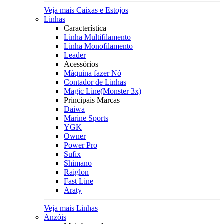
Veja mais Caixas e Estojos
Linhas
Característica
Linha Multifilamento
Linha Monofilamento
Leader
Acessórios
Máquina fazer Nó
Contador de Linhas
Magic Line(Monster 3x)
Principais Marcas
Daiwa
Marine Sports
YGK
Owner
Power Pro
Sufix
Shimano
Raiglon
Fast Line
Araty
Veja mais Linhas
Anzóis