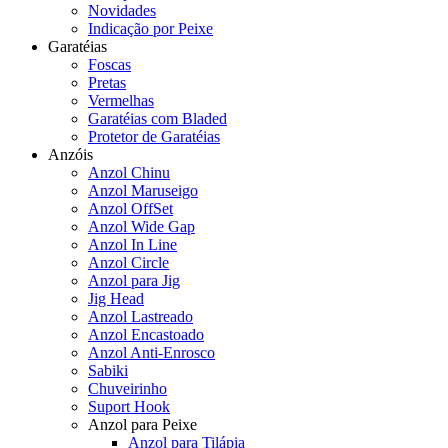
Novidades
Indicação por Peixe
Garatéias
Foscas
Pretas
Vermelhas
Garatéias com Bladed
Protetor de Garatéias
Anzóis
Anzol Chinu
Anzol Maruseigo
Anzol OffSet
Anzol Wide Gap
Anzol In Line
Anzol Circle
Anzol para Jig
Jig Head
Anzol Lastreado
Anzol Encastoado
Anzol Anti-Enrosco
Sabiki
Chuveirinho
Suport Hook
Anzol para Peixe
Anzol para Tilápia