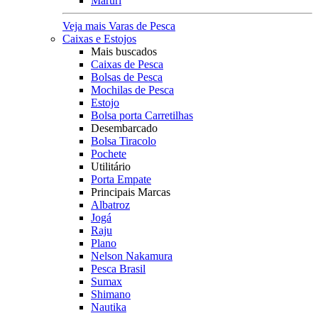
Maruri
Veja mais Varas de Pesca
Caixas e Estojos
Mais buscados
Caixas de Pesca
Bolsas de Pesca
Mochilas de Pesca
Estojo
Bolsa porta Carretilhas
Desembarcado
Bolsa Tiracolo
Pochete
Utilitário
Porta Empate
Principais Marcas
Albatroz
Jogá
Raju
Plano
Nelson Nakamura
Pesca Brasil
Sumax
Shimano
Nautika