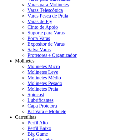
Varas para Molinetes
Varas Telescópica
Varas Pesca de Praia
Varas de Fly
Cinto de Apoio
Suporte para Varas
Porta Varas
Expositor de Varas
Salva Varas
Protetores e Organizador
Molinetes
Molinetes Micro
Molinetes Leve
Molinetes Médio
Molinetes Pesado
Molinetes Praia
Spincast
Lubrificantes
Capa Protetora
Kit Vara e Molinete
Carretilhas
Perfil Alto
Perfil Baixo
Big Game
Lubrificantes