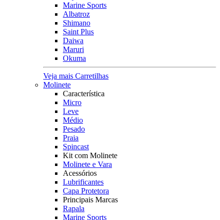
Marine Sports
Albatroz
Shimano
Saint Plus
Daiwa
Maruri
Okuma
Veja mais Carretilhas
Molinete
Característica
Micro
Leve
Médio
Pesado
Praia
Spincast
Kit com Molinete
Molinete e Vara
Acessórios
Lubrificantes
Capa Protetora
Principais Marcas
Rapala
Marine Sports