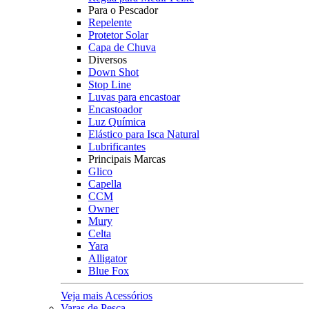
Para o Pescador
Repelente
Protetor Solar
Capa de Chuva
Diversos
Down Shot
Stop Line
Luvas para encastoar
Encastoador
Luz Química
Elástico para Isca Natural
Lubrificantes
Principais Marcas
Glico
Capella
CCM
Owner
Mury
Celta
Yara
Alligator
Blue Fox
Veja mais Acessórios
Varas de Pesca