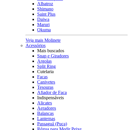
Albatroz
Shimano
Saint Plus
Daiwa
Maruri
Okuma
Veja mais Molinete
Acessórios
Mais buscados
Snap e Giradores
Argolas
Split Ring
Cutelaria
Facas
Canivetes
Tesouras
Afiador de Faca
Indispensáveis
Alicates
Aeradores
Balanças
Lanternas
Passaguá (Puça)
Régua para Medir Peixe