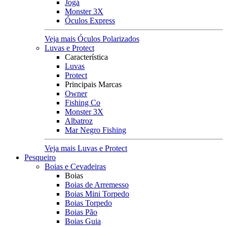
Jogá
Monster 3X
Óculos Express
Veja mais Óculos Polarizados
Luvas e Protect
Característica
Luvas
Protect
Principais Marcas
Owner
Fishing Co
Monster 3X
Albatroz
Mar Negro Fishing
Veja mais Luvas e Protect
Pesqueiro
Boias e Cevadeiras
Boias
Boias de Arremesso
Boias Mini Torpedo
Boias Torpedo
Boias Pão
Boias Guia