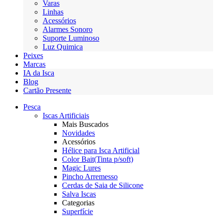
Varas
Linhas
Acessórios
Alarmes Sonoro
Suporte Luminoso
Luz Quimica
Peixes
Marcas
IA da Isca
Blog
Cartão Presente
Pesca
Iscas Artificiais
Mais Buscados
Novidades
Acessórios
Hélice para Isca Artificial
Color Bait(Tinta p/soft)
Magic Lures
Pincho Arremesso
Cerdas de Saia de Silicone
Salva Iscas
Categorias
Superfície