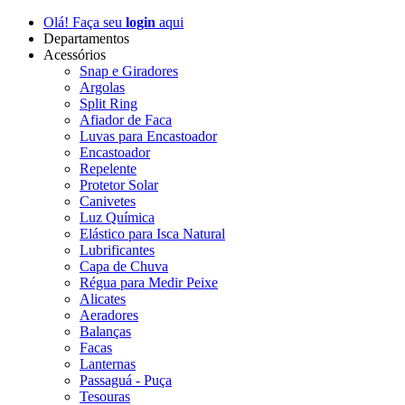
Olá! Faça seu
login
aqui
Departamentos
Acessórios
Snap e Giradores
Argolas
Split Ring
Afiador de Faca
Luvas para Encastoador
Encastoador
Repelente
Protetor Solar
Canivetes
Luz Química
Elástico para Isca Natural
Lubrificantes
Capa de Chuva
Régua para Medir Peixe
Alicates
Aeradores
Balanças
Facas
Lanternas
Passaguá - Puça
Tesouras