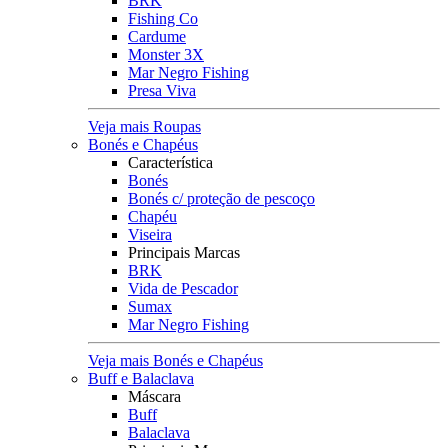
BRK
Fishing Co
Cardume
Monster 3X
Mar Negro Fishing
Presa Viva
Veja mais Roupas
Bonés e Chapéus
Característica
Bonés
Bonés c/ proteção de pescoço
Chapéu
Viseira
Principais Marcas
BRK
Vida de Pescador
Sumax
Mar Negro Fishing
Veja mais Bonés e Chapéus
Buff e Balaclava
Máscara
Buff
Balaclava