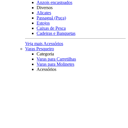
Anzois encastoados
Diversos
Alicates
Passaguá (Puça)
Estojos
Caixas de Pesca
Cadeiras e Banquetas
Veja mais Acessórios
Varas Pesqueiro
Categoria
Varas para Carretilhas
Varas para Molinetes
Acessórios
Suporte para Varas
Transporte
Tubo porta Varas
Organização
Expositores
Principais Marcas
Albatroz
Daiwa
Lumis
Marine Sports
Pesca Brasil