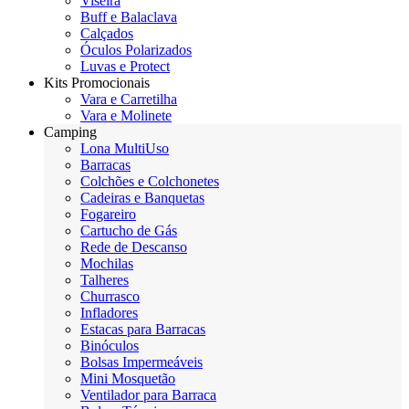
Viseira
Buff e Balaclava
Calçados
Óculos Polarizados
Luvas e Protect
Kits Promocionais
Vara e Carretilha
Vara e Molinete
Camping
Lona MultiUso
Barracas
Colchões e Colchonetes
Cadeiras e Banquetas
Fogareiro
Cartucho de Gás
Rede de Descanso
Mochilas
Talheres
Churrasco
Infladores
Estacas para Barracas
Binóculos
Bolsas Impermeáveis
Mini Mosquetão
Ventilador para Barraca