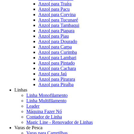
Anzol para Traíra
Anzol para Pacu
Anzol para Corvina
Anzol para Tucunaré
Anzol para Tambaqui
Anzol para Piapara
Anzol para Piau
Anzol para Dourado
Anzol para Carpa
Anzol para Curimba
Anzol para Lambari
Anzol para Pintado
Anzol para Cachara
Anzol para Jaú
Anzol para Pirarara
Anzol para Piraíba
Linhas
Linha Monofilamento
Linha Multifilamento
Leader
Máquina Fazer Nó
Contador de Linha
Magic Line - Renovador de Linhas
Varas de Pesca
Varas para Carretilhas