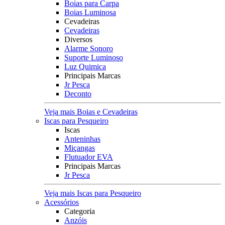
Boias para Carpa
Boias Luminosa
Cevadeiras
Cevadeiras
Diversos
Alarme Sonoro
Suporte Luminoso
Luz Quimica
Principais Marcas
Jr Pesca
Deconto
Veja mais Boias e Cevadeiras
Iscas para Pesqueiro
Iscas
Anteninhas
Miçangas
Flutuador EVA
Principais Marcas
Jr Pesca
Veja mais Iscas para Pesqueiro
Acessórios
Categoria
Anzóis