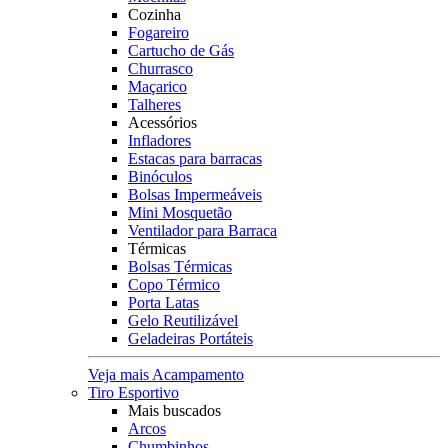
Cozinha
Fogareiro
Cartucho de Gás
Churrasco
Maçarico
Talheres
Acessórios
Infladores
Estacas para barracas
Binóculos
Bolsas Impermeáveis
Mini Mosquetão
Ventilador para Barraca
Térmicas
Bolsas Térmicas
Copo Térmico
Porta Latas
Gelo Reutilizável
Geladeiras Portáteis
Veja mais Acampamento
Tiro Esportivo
Mais buscados
Arcos
Chumbinhos