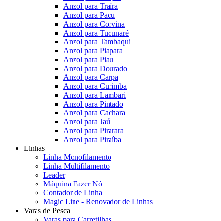
Anzol para Traíra
Anzol para Pacu
Anzol para Corvina
Anzol para Tucunaré
Anzol para Tambaqui
Anzol para Piapara
Anzol para Piau
Anzol para Dourado
Anzol para Carpa
Anzol para Curimba
Anzol para Lambari
Anzol para Pintado
Anzol para Cachara
Anzol para Jaú
Anzol para Pirarara
Anzol para Piraíba
Linhas
Linha Monofilamento
Linha Multifilamento
Leader
Máquina Fazer Nó
Contador de Linha
Magic Line - Renovador de Linhas
Varas de Pesca
Varas para Carretilhas