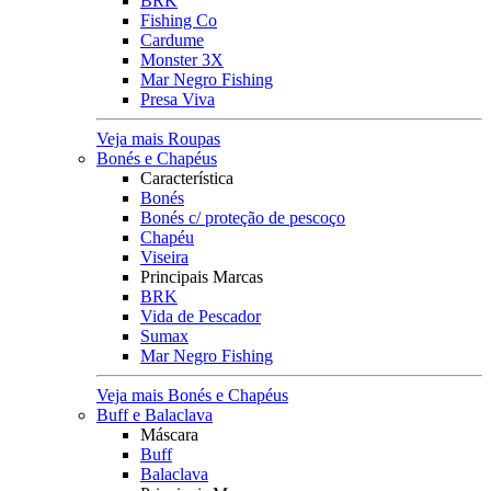
BRK
Fishing Co
Cardume
Monster 3X
Mar Negro Fishing
Presa Viva
Veja mais Roupas
Bonés e Chapéus
Característica
Bonés
Bonés c/ proteção de pescoço
Chapéu
Viseira
Principais Marcas
BRK
Vida de Pescador
Sumax
Mar Negro Fishing
Veja mais Bonés e Chapéus
Buff e Balaclava
Máscara
Buff
Balaclava