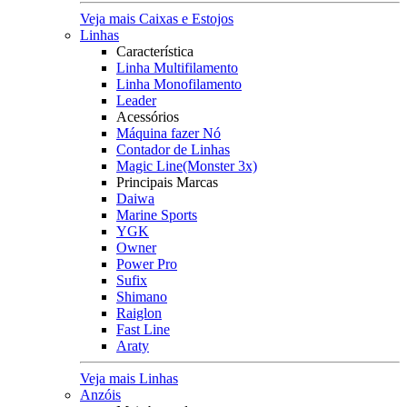
Veja mais Caixas e Estojos
Linhas
Característica
Linha Multifilamento
Linha Monofilamento
Leader
Acessórios
Máquina fazer Nó
Contador de Linhas
Magic Line(Monster 3x)
Principais Marcas
Daiwa
Marine Sports
YGK
Owner
Power Pro
Sufix
Shimano
Raiglon
Fast Line
Araty
Veja mais Linhas
Anzóis