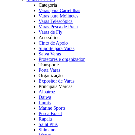
Categoria
Varas para Carretilhas
Varas para Molinetes
Varas Telescópica
Varas Pesca de Praia
Varas de Fly
Acessórios
Cinto de Apoio
Suporte para Varas
Salva Varas
Protetores e organizador
Transporte
Porta Varas
Organização
Expositor de Varas
Principais Marcas
Albatroz
Daiwa
Lumis
Marine Sports
Pesca Brasil
Rapala
Saint Plus
Shimano