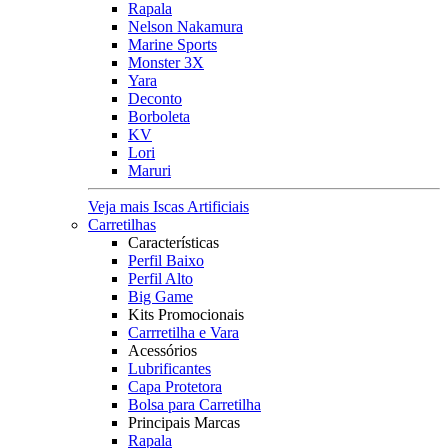
Rapala
Nelson Nakamura
Marine Sports
Monster 3X
Yara
Deconto
Borboleta
KV
Lori
Maruri
Veja mais Iscas Artificiais
Carretilhas
Características
Perfil Baixo
Perfil Alto
Big Game
Kits Promocionais
Carrretilha e Vara
Acessórios
Lubrificantes
Capa Protetora
Bolsa para Carretilha
Principais Marcas
Rapala