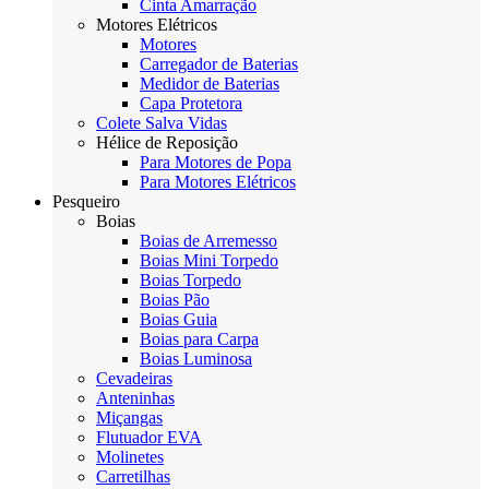
Cinta Amarração
Motores Elétricos
Motores
Carregador de Baterias
Medidor de Baterias
Capa Protetora
Colete Salva Vidas
Hélice de Reposição
Para Motores de Popa
Para Motores Elétricos
Pesqueiro
Boias
Boias de Arremesso
Boias Mini Torpedo
Boias Torpedo
Boias Pão
Boias Guia
Boias para Carpa
Boias Luminosa
Cevadeiras
Anteninhas
Miçangas
Flutuador EVA
Molinetes
Carretilhas