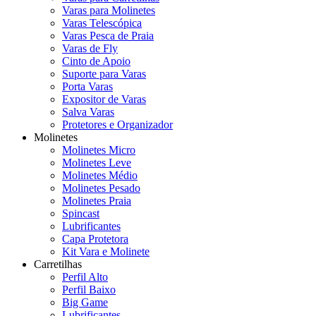
Varas para Molinetes
Varas Telescópica
Varas Pesca de Praia
Varas de Fly
Cinto de Apoio
Suporte para Varas
Porta Varas
Expositor de Varas
Salva Varas
Protetores e Organizador
Molinetes
Molinetes Micro
Molinetes Leve
Molinetes Médio
Molinetes Pesado
Molinetes Praia
Spincast
Lubrificantes
Capa Protetora
Kit Vara e Molinete
Carretilhas
Perfil Alto
Perfil Baixo
Big Game
Lubrificantes