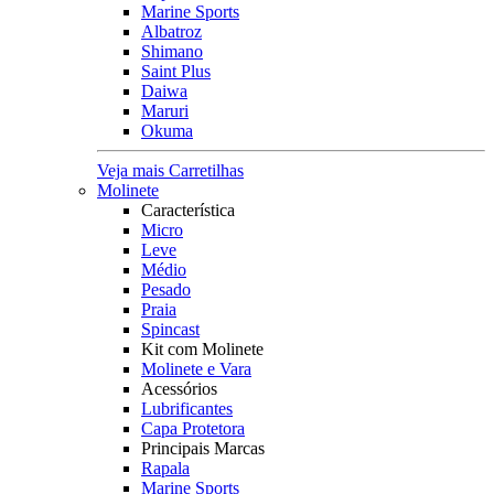
Marine Sports
Albatroz
Shimano
Saint Plus
Daiwa
Maruri
Okuma
Veja mais Carretilhas
Molinete
Característica
Micro
Leve
Médio
Pesado
Praia
Spincast
Kit com Molinete
Molinete e Vara
Acessórios
Lubrificantes
Capa Protetora
Principais Marcas
Rapala
Marine Sports