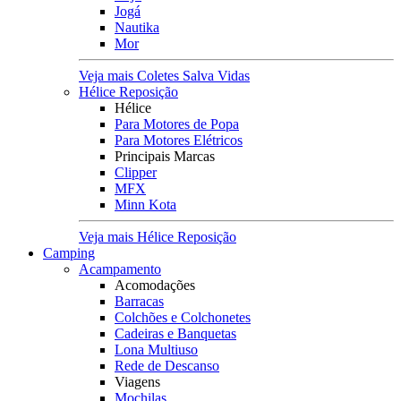
Jogá
Nautika
Mor
Veja mais Coletes Salva Vidas
Hélice Reposição
Hélice
Para Motores de Popa
Para Motores Elétricos
Principais Marcas
Clipper
MFX
Minn Kota
Veja mais Hélice Reposição
Camping
Acampamento
Acomodações
Barracas
Colchões e Colchonetes
Cadeiras e Banquetas
Lona Multiuso
Rede de Descanso
Viagens
Mochilas