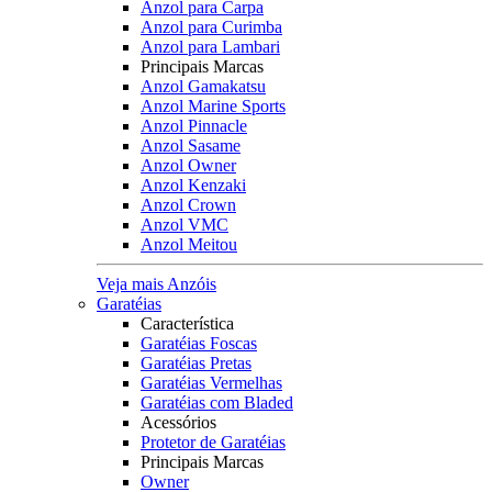
Anzol para Carpa
Anzol para Curimba
Anzol para Lambari
Principais Marcas
Anzol Gamakatsu
Anzol Marine Sports
Anzol Pinnacle
Anzol Sasame
Anzol Owner
Anzol Kenzaki
Anzol Crown
Anzol VMC
Anzol Meitou
Veja mais Anzóis
Garatéias
Característica
Garatéias Foscas
Garatéias Pretas
Garatéias Vermelhas
Garatéias com Bladed
Acessórios
Protetor de Garatéias
Principais Marcas
Owner