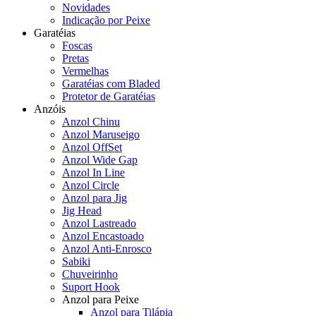
Novidades
Indicação por Peixe
Garatéias
Foscas
Pretas
Vermelhas
Garatéias com Bladed
Protetor de Garatéias
Anzóis
Anzol Chinu
Anzol Maruseigo
Anzol OffSet
Anzol Wide Gap
Anzol In Line
Anzol Circle
Anzol para Jig
Jig Head
Anzol Lastreado
Anzol Encastoado
Anzol Anti-Enrosco
Sabiki
Chuveirinho
Suport Hook
Anzol para Peixe
Anzol para Tilápia