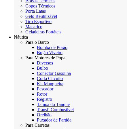
Bolsas Térmicas
Copos Térmicos
Porta Latas
Gelo Reutilizável
Tiro Esportivo
Maçarico
Geladeiras Portáteis
Náutica
Para o Barco
Bomba de Porão
Bujão Viveiro
Para Motores de Popa
Diversos
Bulbo
Conector Gasolina
Corta Circuito
Kit Mangueira
Pescador
Rotor
Registro
Tampa do Tanque
Transf. Combustível
Orelhão
Puxador de Partida
Para Carretas