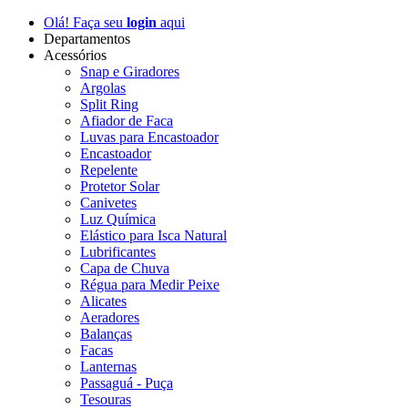
Olá! Faça seu
login
aqui
Departamentos
Acessórios
Snap e Giradores
Argolas
Split Ring
Afiador de Faca
Luvas para Encastoador
Encastoador
Repelente
Protetor Solar
Canivetes
Luz Química
Elástico para Isca Natural
Lubrificantes
Capa de Chuva
Régua para Medir Peixe
Alicates
Aeradores
Balanças
Facas
Lanternas
Passaguá - Puça
Tesouras