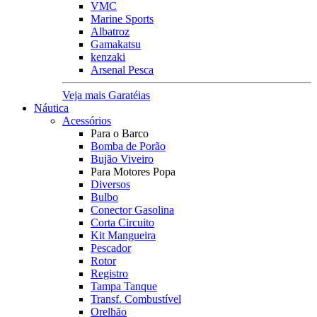
VMC
Marine Sports
Albatroz
Gamakatsu
kenzaki
Arsenal Pesca
Veja mais Garatéias
Náutica
Acessórios
Para o Barco
Bomba de Porão
Bujão Viveiro
Para Motores Popa
Diversos
Bulbo
Conector Gasolina
Corta Circuito
Kit Mangueira
Pescador
Rotor
Registro
Tampa Tanque
Transf. Combustível
Orelhão