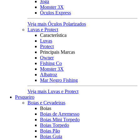
Jogá
Monster 3X
Óculos Express
Veja mais Óculos Polarizados
Luvas e Protect
Característica
Luvas
Protect
Principais Marcas
Owner
Fishing Co
Monster 3X
Albatroz
Mar Negro Fishing
Veja mais Luvas e Protect
Pesqueiro
Boias e Cevadeiras
Boias
Boias de Arremesso
Boias Mini Torpedo
Boias Torpedo
Boias Pão
Boias Guia