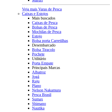
Maruri
Veja mais Varas de Pesca
Caixas e Estojos
Mais buscados
Caixas de Pesca
Bolsas de Pesca
Mochilas de Pesca
Estojo
Bolsa porta Carretilhas
Desembarcado
Bolsa Tiracolo
Pochete
Utilitário
Porta Empate
Principais Marcas
Albatroz
Jogá
Raju
Plano
Nelson Nakamura
Pesca Brasil
Sumax
Shimano
Nautika