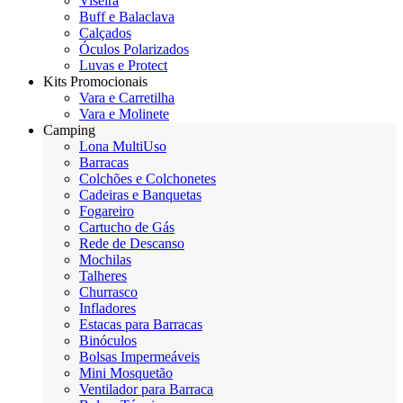
Viseira
Buff e Balaclava
Calçados
Óculos Polarizados
Luvas e Protect
Kits Promocionais
Vara e Carretilha
Vara e Molinete
Camping
Lona MultiUso
Barracas
Colchões e Colchonetes
Cadeiras e Banquetas
Fogareiro
Cartucho de Gás
Rede de Descanso
Mochilas
Talheres
Churrasco
Infladores
Estacas para Barracas
Binóculos
Bolsas Impermeáveis
Mini Mosquetão
Ventilador para Barraca