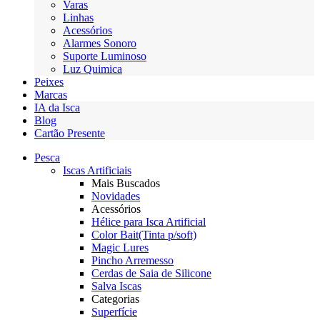
Varas
Linhas
Acessórios
Alarmes Sonoro
Suporte Luminoso
Luz Quimica
Peixes
Marcas
IA da Isca
Blog
Cartão Presente
Pesca
Iscas Artificiais
Mais Buscados
Novidades
Acessórios
Hélice para Isca Artificial
Color Bait(Tinta p/soft)
Magic Lures
Pincho Arremesso
Cerdas de Saia de Silicone
Salva Iscas
Categorias
Superfície