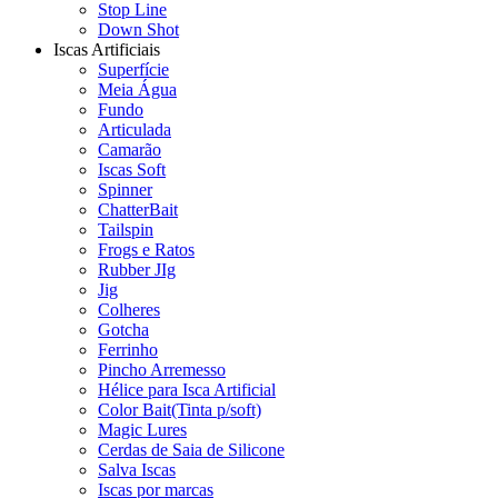
Stop Line
Down Shot
Iscas Artificiais
Superfície
Meia Água
Fundo
Articulada
Camarão
Iscas Soft
Spinner
ChatterBait
Tailspin
Frogs e Ratos
Rubber JIg
Jig
Colheres
Gotcha
Ferrinho
Pincho Arremesso
Hélice para Isca Artificial
Color Bait(Tinta p/soft)
Magic Lures
Cerdas de Saia de Silicone
Salva Iscas
Iscas por marcas