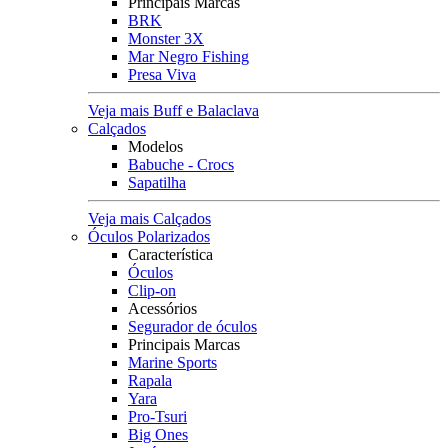
Principais Marcas
BRK
Monster 3X
Mar Negro Fishing
Presa Viva
Veja mais Buff e Balaclava
Calçados
Modelos
Babuche - Crocs
Sapatilha
Veja mais Calçados
Óculos Polarizados
Característica
Óculos
Clip-on
Acessórios
Segurador de óculos
Principais Marcas
Marine Sports
Rapala
Yara
Pro-Tsuri
Big Ones