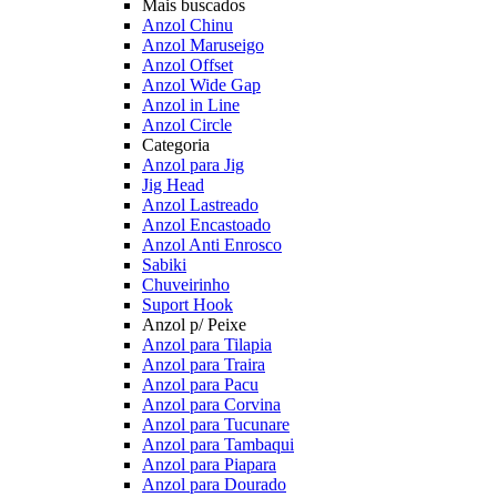
Mais buscados
Anzol Chinu
Anzol Maruseigo
Anzol Offset
Anzol Wide Gap
Anzol in Line
Anzol Circle
Categoria
Anzol para Jig
Jig Head
Anzol Lastreado
Anzol Encastoado
Anzol Anti Enrosco
Sabiki
Chuveirinho
Suport Hook
Anzol p/ Peixe
Anzol para Tilapia
Anzol para Traira
Anzol para Pacu
Anzol para Corvina
Anzol para Tucunare
Anzol para Tambaqui
Anzol para Piapara
Anzol para Dourado