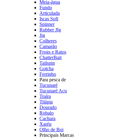
Meia-água
Fundo
Articulada
Iscas Soft
Spinner
Rubber JIg
Jig
Colheres
Camarão
Frogs e Ratos
ChatterBait
Tailspin
Gotcha
Ferrinho
Para pesca de
Tucunaré
Tucunaré Açu
Traíra
Tilápia
Dourado
Robalo
Cachara
Xaréu
Olho de Boi
Principais Marcas