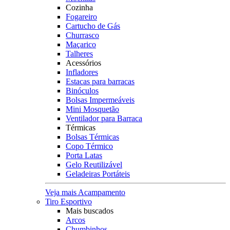
Cozinha
Fogareiro
Cartucho de Gás
Churrasco
Maçarico
Talheres
Acessórios
Infladores
Estacas para barracas
Binóculos
Bolsas Impermeáveis
Mini Mosquetão
Ventilador para Barraca
Térmicas
Bolsas Térmicas
Copo Térmico
Porta Latas
Gelo Reutilizável
Geladeiras Portáteis
Veja mais Acampamento
Tiro Esportivo
Mais buscados
Arcos
Chumbinhos