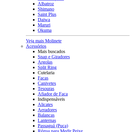
Albatroz
Shimano
Saint Plus
Daiwa
Maruri
Okuma
Veja mais Molinete
Acessórios
Mais buscados
Snap e Giradores
Argolas
Split Ring
Cutelaria
Facas
Canivetes
Tesouras
Afiador de Faca
Indispensáveis
Alicates
Aeradores
Balanças
Lanternas
Passaguá (Puça)
Régua para Medir Peixe