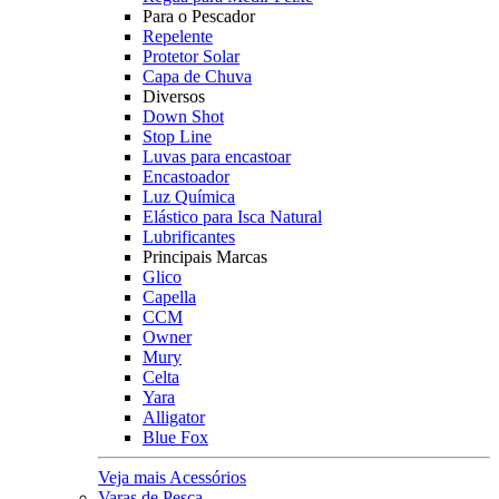
Para o Pescador
Repelente
Protetor Solar
Capa de Chuva
Diversos
Down Shot
Stop Line
Luvas para encastoar
Encastoador
Luz Química
Elástico para Isca Natural
Lubrificantes
Principais Marcas
Glico
Capella
CCM
Owner
Mury
Celta
Yara
Alligator
Blue Fox
Veja mais Acessórios
Varas de Pesca