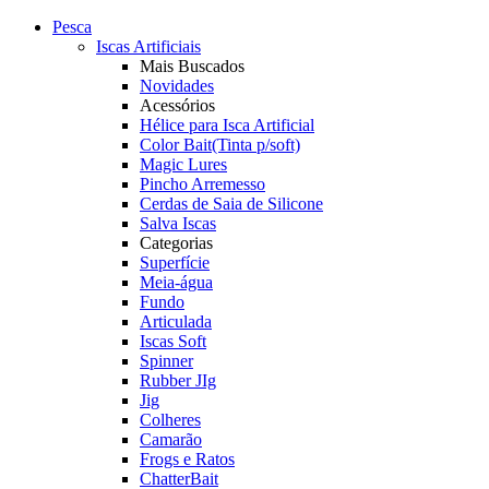
Pesca
Iscas Artificiais
Mais Buscados
Novidades
Acessórios
Hélice para Isca Artificial
Color Bait(Tinta p/soft)
Magic Lures
Pincho Arremesso
Cerdas de Saia de Silicone
Salva Iscas
Categorias
Superfície
Meia-água
Fundo
Articulada
Iscas Soft
Spinner
Rubber JIg
Jig
Colheres
Camarão
Frogs e Ratos
ChatterBait