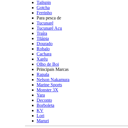
Tailspin
Gotcha
Ferrinho
Para pesca de
Tucunaré
Tucunaré Açu
Traíra
Tilápia
Dourado
Robalo
Cachara
Xaréu
Olho de Boi
Principais Marcas
Rapala
Nelson Nakamura
Marine Sports
Monster 3X
Yara
Deconto
Borboleta
KV
Lori
Maruri