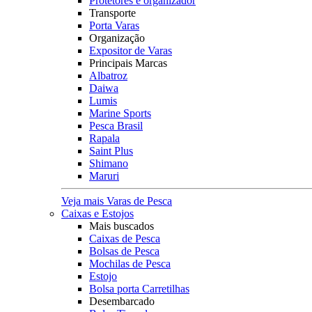
Protetores e organizador
Transporte
Porta Varas
Organização
Expositor de Varas
Principais Marcas
Albatroz
Daiwa
Lumis
Marine Sports
Pesca Brasil
Rapala
Saint Plus
Shimano
Maruri
Veja mais Varas de Pesca
Caixas e Estojos
Mais buscados
Caixas de Pesca
Bolsas de Pesca
Mochilas de Pesca
Estojo
Bolsa porta Carretilhas
Desembarcado