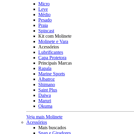
Micro
Leve
Médio
Pesado
Praia
Spincast
Kit com Molinete
Molinete e Vara
Acessórios
Lubrificantes
Capa Protetora
Principais Marcas
Rapala
Marine Sports
Albatroz
Shimano
Saint Plus
Daiwa
Maruri
Okuma
Veja mais Molinete
Acessórios
Mais buscados
Snap e Giradores