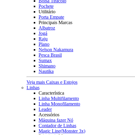
Bolsa Tiracolo
Pochete
Utilitário
Porta Empate
Principais Marcas
Albatroz
Jogá
Raju
Plano
Nelson Nakamura
Pesca Brasil
Sumax
Shimano
Nautika
Veja mais Caixas e Estojos
Linhas
Característica
Linha Multifilamento
Linha Monofilamento
Leader
Acessórios
Máquina fazer Nó
Contador de Linhas
Magic Line(Monster 3x)