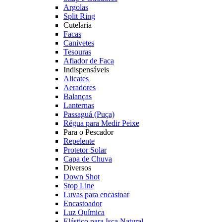
Argolas
Split Ring
Cutelaria
Facas
Canivetes
Tesouras
Afiador de Faca
Indispensáveis
Alicates
Aeradores
Balanças
Lanternas
Passaguá (Puça)
Régua para Medir Peixe
Para o Pescador
Repelente
Protetor Solar
Capa de Chuva
Diversos
Down Shot
Stop Line
Luvas para encastoar
Encastoador
Luz Química
Elástico para Isca Natural