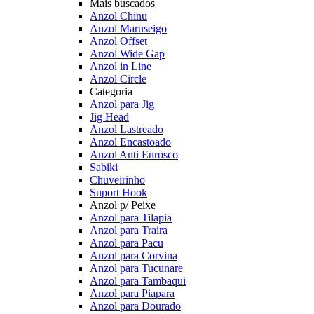
Mais buscados
Anzol Chinu
Anzol Maruseigo
Anzol Offset
Anzol Wide Gap
Anzol in Line
Anzol Circle
Categoria
Anzol para Jig
Jig Head
Anzol Lastreado
Anzol Encastoado
Anzol Anti Enrosco
Sabiki
Chuveirinho
Suport Hook
Anzol p/ Peixe
Anzol para Tilapia
Anzol para Traira
Anzol para Pacu
Anzol para Corvina
Anzol para Tucunare
Anzol para Tambaqui
Anzol para Piapara
Anzol para Dourado