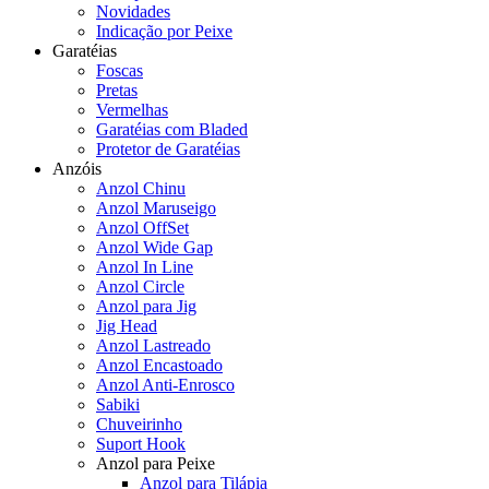
Novidades
Indicação por Peixe
Garatéias
Foscas
Pretas
Vermelhas
Garatéias com Bladed
Protetor de Garatéias
Anzóis
Anzol Chinu
Anzol Maruseigo
Anzol OffSet
Anzol Wide Gap
Anzol In Line
Anzol Circle
Anzol para Jig
Jig Head
Anzol Lastreado
Anzol Encastoado
Anzol Anti-Enrosco
Sabiki
Chuveirinho
Suport Hook
Anzol para Peixe
Anzol para Tilápia