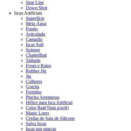
Stop Line
Down Shot
Iscas Artificiais
Superfície
Meia Água
Fundo
Articulada
Camarão
Iscas Soft
Spinner
ChatterBait
Tailspin
Frogs e Ratos
Rubber JIg
Jig
Colheres
Gotcha
Ferrinho
Pincho Arremesso
Hélice para Isca Artificial
Color Bait(Tinta p/soft)
Magic Lures
Cerdas de Saia de Silicone
Salva Iscas
Iscas por marcas