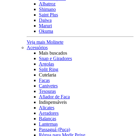
Albatroz
Shimano
Saint Plus
Daiwa
Maruri
Okuma
Veja mais Molinete
Acessórios
Mais buscados
Snap e Giradores
Argolas
Split Ring
Cutelaria
Facas
Canivetes
Tesouras
Afiador de Faca
Indispensáveis
Alicates
Aeradores
Balanças
Lanternas
Passaguá (Puça)
Régua para Medir Peixe