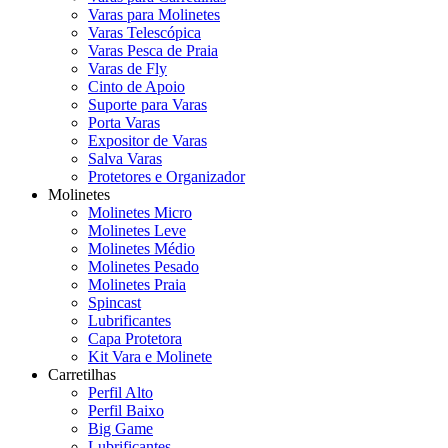
Varas para Molinetes
Varas Telescópica
Varas Pesca de Praia
Varas de Fly
Cinto de Apoio
Suporte para Varas
Porta Varas
Expositor de Varas
Salva Varas
Protetores e Organizador
Molinetes
Molinetes Micro
Molinetes Leve
Molinetes Médio
Molinetes Pesado
Molinetes Praia
Spincast
Lubrificantes
Capa Protetora
Kit Vara e Molinete
Carretilhas
Perfil Alto
Perfil Baixo
Big Game
Lubrificantes