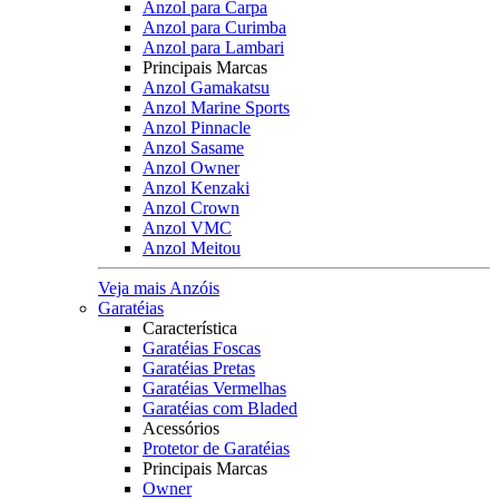
Anzol para Carpa
Anzol para Curimba
Anzol para Lambari
Principais Marcas
Anzol Gamakatsu
Anzol Marine Sports
Anzol Pinnacle
Anzol Sasame
Anzol Owner
Anzol Kenzaki
Anzol Crown
Anzol VMC
Anzol Meitou
Veja mais Anzóis
Garatéias
Característica
Garatéias Foscas
Garatéias Pretas
Garatéias Vermelhas
Garatéias com Bladed
Acessórios
Protetor de Garatéias
Principais Marcas
Owner