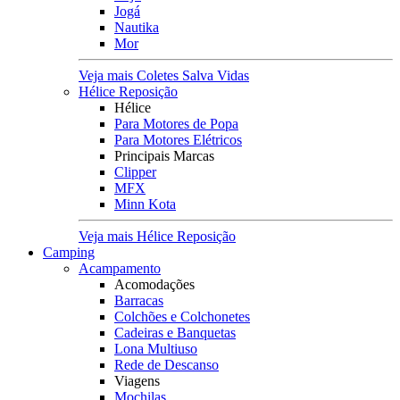
Jogá
Nautika
Mor
Veja mais Coletes Salva Vidas
Hélice Reposição
Hélice
Para Motores de Popa
Para Motores Elétricos
Principais Marcas
Clipper
MFX
Minn Kota
Veja mais Hélice Reposição
Camping
Acampamento
Acomodações
Barracas
Colchões e Colchonetes
Cadeiras e Banquetas
Lona Multiuso
Rede de Descanso
Viagens
Mochilas