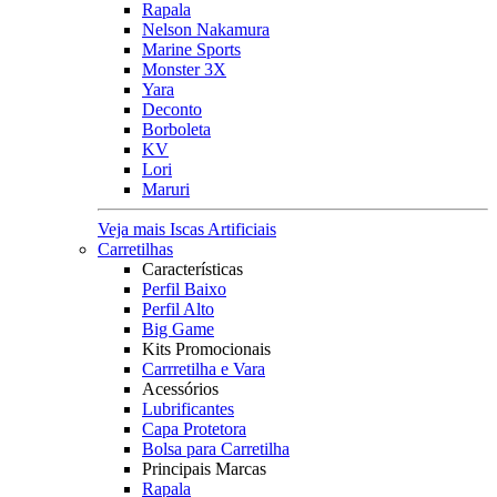
Rapala
Nelson Nakamura
Marine Sports
Monster 3X
Yara
Deconto
Borboleta
KV
Lori
Maruri
Veja mais Iscas Artificiais
Carretilhas
Características
Perfil Baixo
Perfil Alto
Big Game
Kits Promocionais
Carrretilha e Vara
Acessórios
Lubrificantes
Capa Protetora
Bolsa para Carretilha
Principais Marcas
Rapala