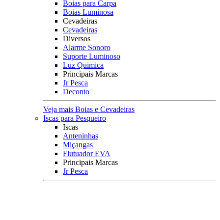
Boias para Carpa
Boias Luminosa
Cevadeiras
Cevadeiras
Diversos
Alarme Sonoro
Suporte Luminoso
Luz Quimica
Principais Marcas
Jr Pesca
Deconto
Veja mais Boias e Cevadeiras
Iscas para Pesqueiro
Iscas
Anteninhas
Miçangas
Flutuador EVA
Principais Marcas
Jr Pesca
Veja mais Iscas para Pesqueiro
Acessórios
Categoria
Anzóis