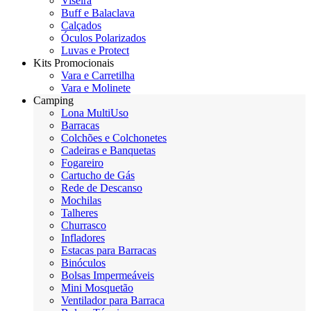
Viseira
Buff e Balaclava
Calçados
Óculos Polarizados
Luvas e Protect
Kits Promocionais
Vara e Carretilha
Vara e Molinete
Camping
Lona MultiUso
Barracas
Colchões e Colchonetes
Cadeiras e Banquetas
Fogareiro
Cartucho de Gás
Rede de Descanso
Mochilas
Talheres
Churrasco
Infladores
Estacas para Barracas
Binóculos
Bolsas Impermeáveis
Mini Mosquetão
Ventilador para Barraca