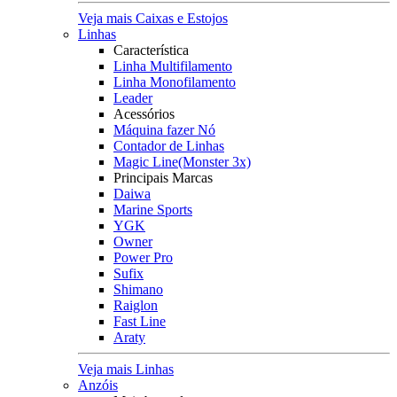
Veja mais Caixas e Estojos
Linhas
Característica
Linha Multifilamento
Linha Monofilamento
Leader
Acessórios
Máquina fazer Nó
Contador de Linhas
Magic Line(Monster 3x)
Principais Marcas
Daiwa
Marine Sports
YGK
Owner
Power Pro
Sufix
Shimano
Raiglon
Fast Line
Araty
Veja mais Linhas
Anzóis