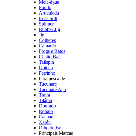
Meia-água
Fundo
Articulada
Iscas Soft
Spinner
Rubber JIg
Jig
Colheres
Camarão
Frogs e Ratos
ChatterBait
Tailspin
Gotcha
Ferrinho
Para pesca de
Tucunaré
Tucunaré Açu
Traíra
Tilápia
Dourado
Robalo
Cachara
Xaréu
Olho de Boi
Principais Marcas