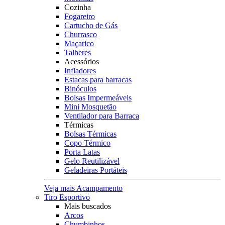
Cozinha
Fogareiro
Cartucho de Gás
Churrasco
Maçarico
Talheres
Acessórios
Infladores
Estacas para barracas
Binóculos
Bolsas Impermeáveis
Mini Mosquetão
Ventilador para Barraca
Térmicas
Bolsas Térmicas
Copo Térmico
Porta Latas
Gelo Reutilizável
Geladeiras Portáteis
Veja mais Acampamento
Tiro Esportivo
Mais buscados
Arcos
Chumbinhos