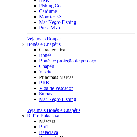
BRK
Fishing Co
Cardume
Monster 3X
Mar Negro Fishing
Presa Viva
Veja mais Roupas
Bonés e Chapéus
Característica
Bonés
Bonés c/ proteção de pescoço
Chapéu
Viseira
Principais Marcas
BRK
Vida de Pescador
Sumax
Mar Negro Fishing
Veja mais Bonés e Chapéus
Buff e Balaclava
Máscara
Buff
Balaclava