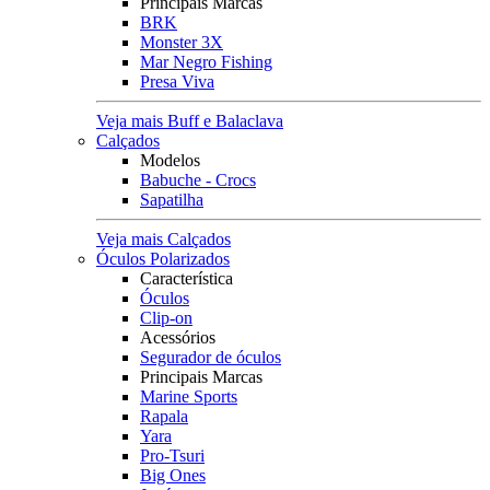
Principais Marcas
BRK
Monster 3X
Mar Negro Fishing
Presa Viva
Veja mais Buff e Balaclava
Calçados
Modelos
Babuche - Crocs
Sapatilha
Veja mais Calçados
Óculos Polarizados
Característica
Óculos
Clip-on
Acessórios
Segurador de óculos
Principais Marcas
Marine Sports
Rapala
Yara
Pro-Tsuri
Big Ones