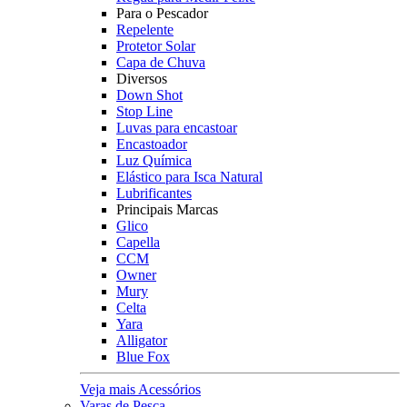
Para o Pescador
Repelente
Protetor Solar
Capa de Chuva
Diversos
Down Shot
Stop Line
Luvas para encastoar
Encastoador
Luz Química
Elástico para Isca Natural
Lubrificantes
Principais Marcas
Glico
Capella
CCM
Owner
Mury
Celta
Yara
Alligator
Blue Fox
Veja mais Acessórios
Varas de Pesca