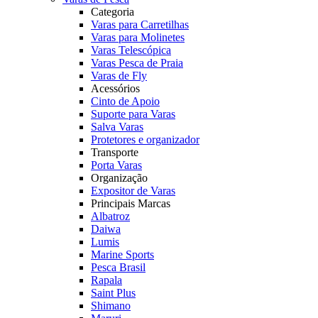
Categoria
Varas para Carretilhas
Varas para Molinetes
Varas Telescópica
Varas Pesca de Praia
Varas de Fly
Acessórios
Cinto de Apoio
Suporte para Varas
Salva Varas
Protetores e organizador
Transporte
Porta Varas
Organização
Expositor de Varas
Principais Marcas
Albatroz
Daiwa
Lumis
Marine Sports
Pesca Brasil
Rapala
Saint Plus
Shimano