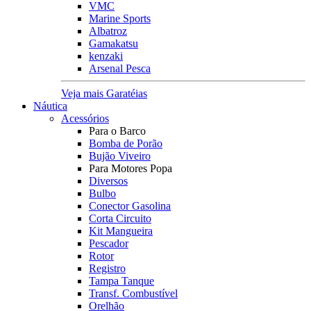
VMC
Marine Sports
Albatroz
Gamakatsu
kenzaki
Arsenal Pesca
Veja mais Garatéias
Náutica
Acessórios
Para o Barco
Bomba de Porão
Bujão Viveiro
Para Motores Popa
Diversos
Bulbo
Conector Gasolina
Corta Circuito
Kit Mangueira
Pescador
Rotor
Registro
Tampa Tanque
Transf. Combustível
Orelhão