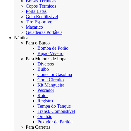
Bolsas Térmicas
Copos Térmicos
Porta Latas
Gelo Reutilizável
Tiro Esportivo
Maçarico
Geladeiras Portáteis
Náutica
Para o Barco
Bomba de Porão
Bujão Viveiro
Para Motores de Popa
Diversos
Bulbo
Conector Gasolina
Corta Circuito
Kit Mangueira
Pescador
Rotor
Registro
Tampa do Tanque
Transf. Combustível
Orelhão
Puxador de Partida
Para Carretas