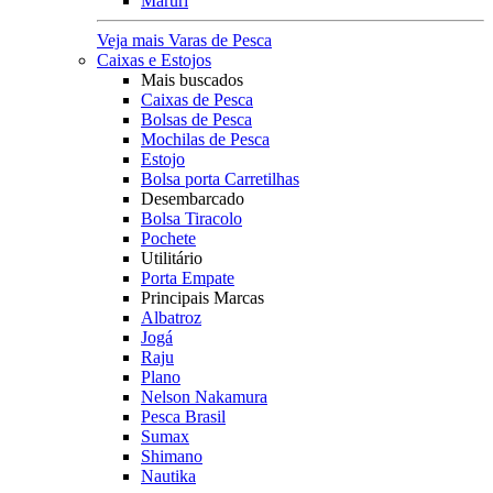
Maruri
Veja mais Varas de Pesca
Caixas e Estojos
Mais buscados
Caixas de Pesca
Bolsas de Pesca
Mochilas de Pesca
Estojo
Bolsa porta Carretilhas
Desembarcado
Bolsa Tiracolo
Pochete
Utilitário
Porta Empate
Principais Marcas
Albatroz
Jogá
Raju
Plano
Nelson Nakamura
Pesca Brasil
Sumax
Shimano
Nautika