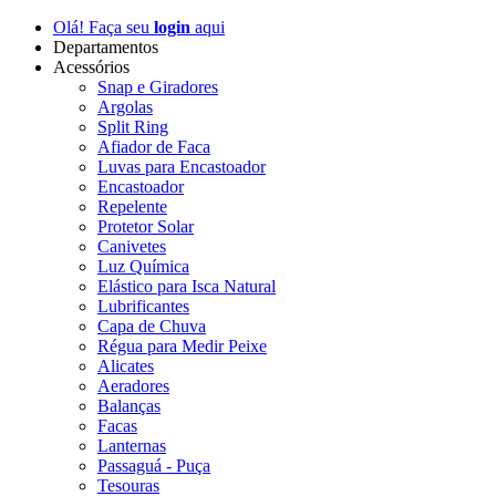
Olá! Faça seu
login
aqui
Departamentos
Acessórios
Snap e Giradores
Argolas
Split Ring
Afiador de Faca
Luvas para Encastoador
Encastoador
Repelente
Protetor Solar
Canivetes
Luz Química
Elástico para Isca Natural
Lubrificantes
Capa de Chuva
Régua para Medir Peixe
Alicates
Aeradores
Balanças
Facas
Lanternas
Passaguá - Puça
Tesouras