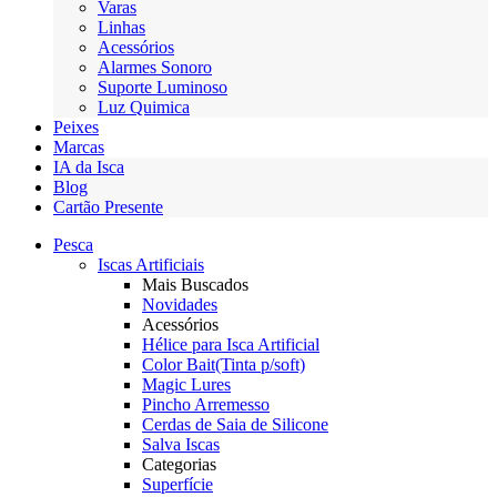
Varas
Linhas
Acessórios
Alarmes Sonoro
Suporte Luminoso
Luz Quimica
Peixes
Marcas
IA da Isca
Blog
Cartão Presente
Pesca
Iscas Artificiais
Mais Buscados
Novidades
Acessórios
Hélice para Isca Artificial
Color Bait(Tinta p/soft)
Magic Lures
Pincho Arremesso
Cerdas de Saia de Silicone
Salva Iscas
Categorias
Superfície