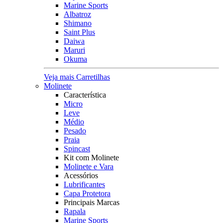
Marine Sports
Albatroz
Shimano
Saint Plus
Daiwa
Maruri
Okuma
Veja mais Carretilhas
Molinete
Característica
Micro
Leve
Médio
Pesado
Praia
Spincast
Kit com Molinete
Molinete e Vara
Acessórios
Lubrificantes
Capa Protetora
Principais Marcas
Rapala
Marine Sports