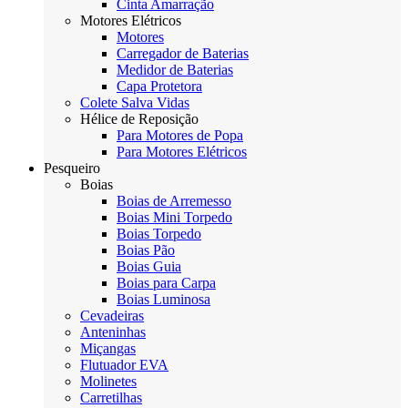
Cinta Amarração
Motores Elétricos
Motores
Carregador de Baterias
Medidor de Baterias
Capa Protetora
Colete Salva Vidas
Hélice de Reposição
Para Motores de Popa
Para Motores Elétricos
Pesqueiro
Boias
Boias de Arremesso
Boias Mini Torpedo
Boias Torpedo
Boias Pão
Boias Guia
Boias para Carpa
Boias Luminosa
Cevadeiras
Anteninhas
Miçangas
Flutuador EVA
Molinetes
Carretilhas