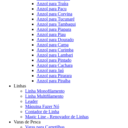
Anzol para Traíra
Anzol para Pacu
Anzol para Corvina
Anzol para Tucunaré
Anzol para Tambaqui
Anzol para Piapara
Anzol para Piau
Anzol para Dourado
Anzol para Carpa
Anzol para Curimba
Anzol para Lambari
Anzol para Pintado
Anzol para Cachara
Anzol para Jaú
Anzol para Pirarara
Anzol para Piraíba
Linhas
Linha Monofilamento
Linha Multifilamento
Leader
Máquina Fazer Nó
Contador de Linha
Magic Line - Renovador de Linhas
Varas de Pesca
Varas para Carretilhas