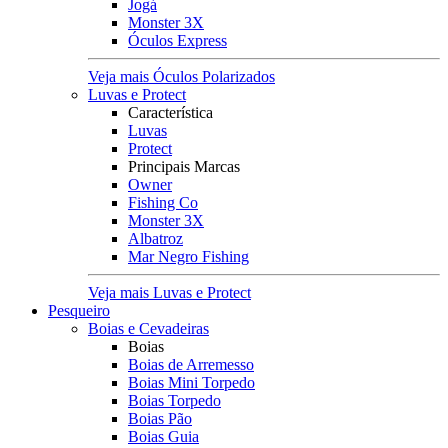
Jogá
Monster 3X
Óculos Express
Veja mais Óculos Polarizados
Luvas e Protect
Característica
Luvas
Protect
Principais Marcas
Owner
Fishing Co
Monster 3X
Albatroz
Mar Negro Fishing
Veja mais Luvas e Protect
Pesqueiro
Boias e Cevadeiras
Boias
Boias de Arremesso
Boias Mini Torpedo
Boias Torpedo
Boias Pão
Boias Guia