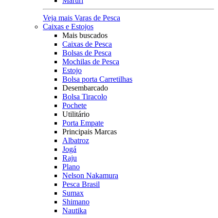
Maruri
Veja mais Varas de Pesca
Caixas e Estojos
Mais buscados
Caixas de Pesca
Bolsas de Pesca
Mochilas de Pesca
Estojo
Bolsa porta Carretilhas
Desembarcado
Bolsa Tiracolo
Pochete
Utilitário
Porta Empate
Principais Marcas
Albatroz
Jogá
Raju
Plano
Nelson Nakamura
Pesca Brasil
Sumax
Shimano
Nautika