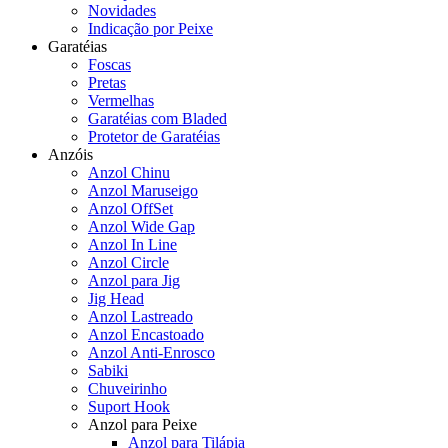
Novidades
Indicação por Peixe
Garatéias
Foscas
Pretas
Vermelhas
Garatéias com Bladed
Protetor de Garatéias
Anzóis
Anzol Chinu
Anzol Maruseigo
Anzol OffSet
Anzol Wide Gap
Anzol In Line
Anzol Circle
Anzol para Jig
Jig Head
Anzol Lastreado
Anzol Encastoado
Anzol Anti-Enrosco
Sabiki
Chuveirinho
Suport Hook
Anzol para Peixe
Anzol para Tilápia