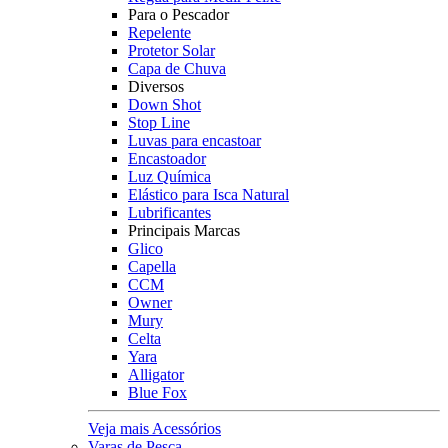
Para o Pescador
Repelente
Protetor Solar
Capa de Chuva
Diversos
Down Shot
Stop Line
Luvas para encastoar
Encastoador
Luz Química
Elástico para Isca Natural
Lubrificantes
Principais Marcas
Glico
Capella
CCM
Owner
Mury
Celta
Yara
Alligator
Blue Fox
Veja mais Acessórios
Varas de Pesca