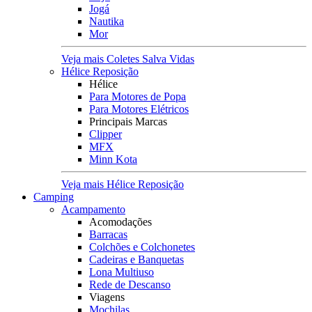
Jogá
Nautika
Mor
Veja mais Coletes Salva Vidas
Hélice Reposição
Hélice
Para Motores de Popa
Para Motores Elétricos
Principais Marcas
Clipper
MFX
Minn Kota
Veja mais Hélice Reposição
Camping
Acampamento
Acomodações
Barracas
Colchões e Colchonetes
Cadeiras e Banquetas
Lona Multiuso
Rede de Descanso
Viagens
Mochilas