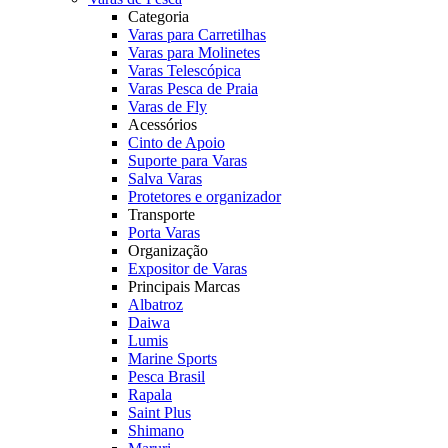
Categoria
Varas para Carretilhas
Varas para Molinetes
Varas Telescópica
Varas Pesca de Praia
Varas de Fly
Acessórios
Cinto de Apoio
Suporte para Varas
Salva Varas
Protetores e organizador
Transporte
Porta Varas
Organização
Expositor de Varas
Principais Marcas
Albatroz
Daiwa
Lumis
Marine Sports
Pesca Brasil
Rapala
Saint Plus
Shimano