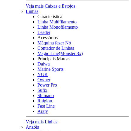
Veja mais Caixas e Estojos
Linhas
Característica
Linha Multifilamento
Linha Monofilamento
Leader
Acessórios
Máquina fazer Nó
Contador de Linhas
Magic Line(Monster 3x)
Principais Marcas
Daiwa
Marine Sports
YGK
Owner
Power Pro
Sufix
Shimano
Raiglon
Fast Line
Araty
Veja mais Linhas
Anzóis