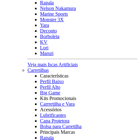
Rapala
Nelson Nakamura
Marine Sports
Monster 3X
Yara
Deconto
Borboleta
KV
Lori
Maruri
Veja mais Iscas Artificiais
Carretilhas
Características
Perfil Baixo
Perfil Alto
Big Game
Kits Promocionais
Carrretilha e Vara
Acessórios
Lubrificantes
Capa Protetora
Bolsa para Carretilha
Principais Marcas
Rapala