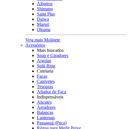
Albatroz
Shimano
Saint Plus
Daiwa
Maruri
Okuma
Veja mais Molinete
Acessórios
Mais buscados
Snap e Giradores
Argolas
Split Ring
Cutelaria
Facas
Canivetes
Tesouras
Afiador de Faca
Indispensáveis
Alicates
Aeradores
Balanças
Lanternas
Passaguá (Puça)
Régua para Medir Peixe