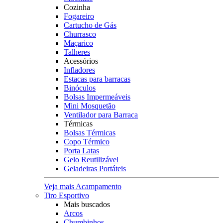
Cozinha
Fogareiro
Cartucho de Gás
Churrasco
Maçarico
Talheres
Acessórios
Infladores
Estacas para barracas
Binóculos
Bolsas Impermeáveis
Mini Mosquetão
Ventilador para Barraca
Térmicas
Bolsas Térmicas
Copo Térmico
Porta Latas
Gelo Reutilizável
Geladeiras Portáteis
Veja mais Acampamento
Tiro Esportivo
Mais buscados
Arcos
Chumbinhos