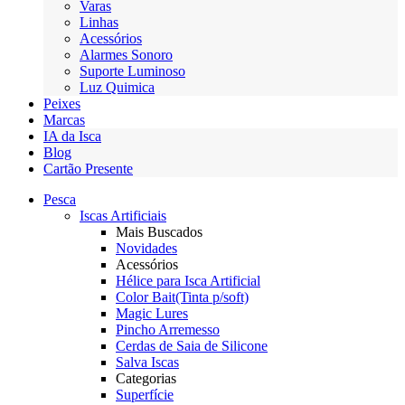
Varas
Linhas
Acessórios
Alarmes Sonoro
Suporte Luminoso
Luz Quimica
Peixes
Marcas
IA da Isca
Blog
Cartão Presente
Pesca
Iscas Artificiais
Mais Buscados
Novidades
Acessórios
Hélice para Isca Artificial
Color Bait(Tinta p/soft)
Magic Lures
Pincho Arremesso
Cerdas de Saia de Silicone
Salva Iscas
Categorias
Superfície