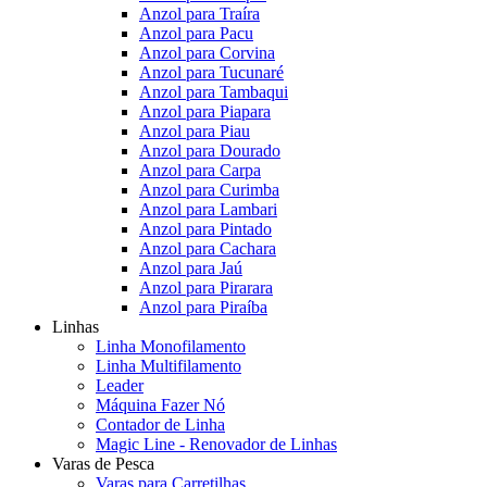
Anzol para Traíra
Anzol para Pacu
Anzol para Corvina
Anzol para Tucunaré
Anzol para Tambaqui
Anzol para Piapara
Anzol para Piau
Anzol para Dourado
Anzol para Carpa
Anzol para Curimba
Anzol para Lambari
Anzol para Pintado
Anzol para Cachara
Anzol para Jaú
Anzol para Pirarara
Anzol para Piraíba
Linhas
Linha Monofilamento
Linha Multifilamento
Leader
Máquina Fazer Nó
Contador de Linha
Magic Line - Renovador de Linhas
Varas de Pesca
Varas para Carretilhas