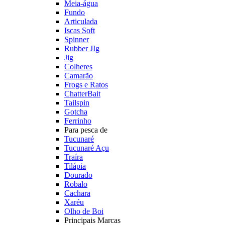
Meia-água
Fundo
Articulada
Iscas Soft
Spinner
Rubber JIg
Jig
Colheres
Camarão
Frogs e Ratos
ChatterBait
Tailspin
Gotcha
Ferrinho
Para pesca de
Tucunaré
Tucunaré Açu
Traíra
Tilápia
Dourado
Robalo
Cachara
Xaréu
Olho de Boi
Principais Marcas