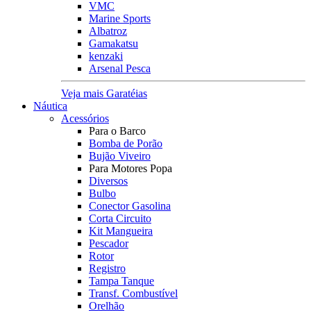
VMC
Marine Sports
Albatroz
Gamakatsu
kenzaki
Arsenal Pesca
Veja mais Garatéias
Náutica
Acessórios
Para o Barco
Bomba de Porão
Bujão Viveiro
Para Motores Popa
Diversos
Bulbo
Conector Gasolina
Corta Circuito
Kit Mangueira
Pescador
Rotor
Registro
Tampa Tanque
Transf. Combustível
Orelhão