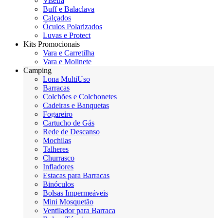
Viseira
Buff e Balaclava
Calçados
Óculos Polarizados
Luvas e Protect
Kits Promocionais
Vara e Carretilha
Vara e Molinete
Camping
Lona MultiUso
Barracas
Colchões e Colchonetes
Cadeiras e Banquetas
Fogareiro
Cartucho de Gás
Rede de Descanso
Mochilas
Talheres
Churrasco
Infladores
Estacas para Barracas
Binóculos
Bolsas Impermeáveis
Mini Mosquetão
Ventilador para Barraca