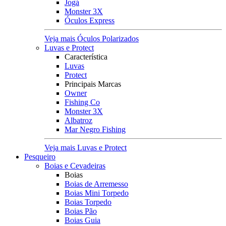
Jogá
Monster 3X
Óculos Express
Veja mais Óculos Polarizados
Luvas e Protect
Característica
Luvas
Protect
Principais Marcas
Owner
Fishing Co
Monster 3X
Albatroz
Mar Negro Fishing
Veja mais Luvas e Protect
Pesqueiro
Boias e Cevadeiras
Boias
Boias de Arremesso
Boias Mini Torpedo
Boias Torpedo
Boias Pão
Boias Guia