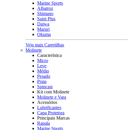
Marine Sports
Albatroz
Shimano
Saint Plus
Daiwa
Maruri
Okuma
Veja mais Carretilhas
Molinete
Característica
Micro
Leve
Médio
Pesado
Praia
Spincast
Kit com Molinete
Molinete e Vara
Acessórios
Lubrificantes
Capa Protetora
Principais Marcas
Rapala
Marine Sports