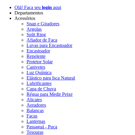
Olá! Faça seu
login
aqui
Departamentos
Acessórios
Snap e Giradores
Argolas
Split Ring
Afiador de Faca
Luvas para Encastoador
Encastoador
Repelente
Protetor Solar
Canivetes
Luz Química
Elástico para Isca Natural
Lubrificantes
Capa de Chuva
Régua para Medir Peixe
Alicates
Aeradores
Balanças
Facas
Lanternas
Passaguá - Puça
Tesouras