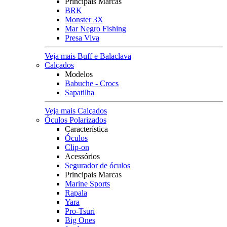
Principais Marcas
BRK
Monster 3X
Mar Negro Fishing
Presa Viva
Veja mais Buff e Balaclava
Calçados
Modelos
Babuche - Crocs
Sapatilha
Veja mais Calçados
Óculos Polarizados
Característica
Óculos
Clip-on
Acessórios
Segurador de óculos
Principais Marcas
Marine Sports
Rapala
Yara
Pro-Tsuri
Big Ones