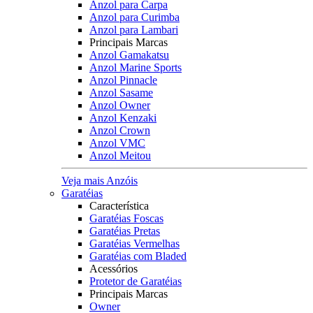
Anzol para Carpa
Anzol para Curimba
Anzol para Lambari
Principais Marcas
Anzol Gamakatsu
Anzol Marine Sports
Anzol Pinnacle
Anzol Sasame
Anzol Owner
Anzol Kenzaki
Anzol Crown
Anzol VMC
Anzol Meitou
Veja mais Anzóis
Garatéias
Característica
Garatéias Foscas
Garatéias Pretas
Garatéias Vermelhas
Garatéias com Bladed
Acessórios
Protetor de Garatéias
Principais Marcas
Owner