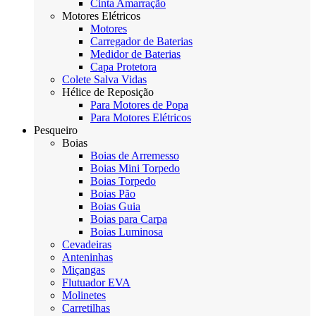
Cinta Amarração
Motores Elétricos
Motores
Carregador de Baterias
Medidor de Baterias
Capa Protetora
Colete Salva Vidas
Hélice de Reposição
Para Motores de Popa
Para Motores Elétricos
Pesqueiro
Boias
Boias de Arremesso
Boias Mini Torpedo
Boias Torpedo
Boias Pão
Boias Guia
Boias para Carpa
Boias Luminosa
Cevadeiras
Anteninhas
Miçangas
Flutuador EVA
Molinetes
Carretilhas