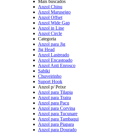
Mais buscados
Anzol Chinu
Anzol Maruseigo
Anzol Offset
Anzol Wide Gap
Anzol in Line
Anzol Circle
Categoria
Anzol para Jig
Jig Head
Anzol Lastreado
Anzol Encastoado
Anzol Anti Enrosco
Sabiki
Chuveirinho
Suport Hook
Anzol p/ Peixe
Anzol para Tilapia
Anzol para Traira
Anzol para Pacu
Anzol para Corvina
Anzol para Tucunare
Anzol para Tambaqui
Anzol para Piapara
Anzol para Dourado