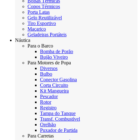
Bolsas Térmicas
Copos Térmicos
Porta Latas
Gelo Reutilizável
Tiro Esportivo
Maçarico
Geladeiras Portáteis
Náutica
Para o Barco
Bomba de Porão
Bujão Viveiro
Para Motores de Popa
Diversos
Bulbo
Conector Gasolina
Corta Circuito
Kit Mangueira
Pescador
Rotor
Registro
Tampa do Tanque
Transf. Combustível
Orelhão
Puxador de Partida
Para Carretas