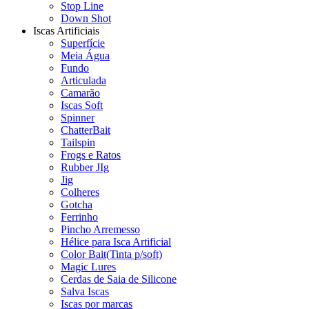
Stop Line
Down Shot
Iscas Artificiais
Superfície
Meia Água
Fundo
Articulada
Camarão
Iscas Soft
Spinner
ChatterBait
Tailspin
Frogs e Ratos
Rubber JIg
Jig
Colheres
Gotcha
Ferrinho
Pincho Arremesso
Hélice para Isca Artificial
Color Bait(Tinta p/soft)
Magic Lures
Cerdas de Saia de Silicone
Salva Iscas
Iscas por marcas