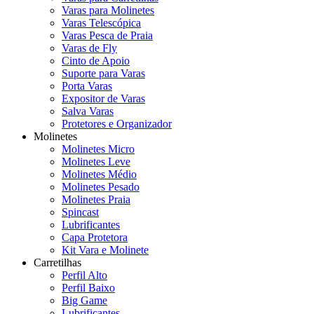
Varas para Molinetes
Varas Telescópica
Varas Pesca de Praia
Varas de Fly
Cinto de Apoio
Suporte para Varas
Porta Varas
Expositor de Varas
Salva Varas
Protetores e Organizador
Molinetes
Molinetes Micro
Molinetes Leve
Molinetes Médio
Molinetes Pesado
Molinetes Praia
Spincast
Lubrificantes
Capa Protetora
Kit Vara e Molinete
Carretilhas
Perfil Alto
Perfil Baixo
Big Game
Lubrificantes