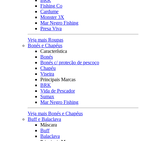
BRK
Fishing Co
Cardume
Monster 3X
Mar Negro Fishing
Presa Viva
Veja mais Roupas
Bonés e Chapéus
Característica
Bonés
Bonés c/ proteção de pescoço
Chapéu
Viseira
Principais Marcas
BRK
Vida de Pescador
Sumax
Mar Negro Fishing
Veja mais Bonés e Chapéus
Buff e Balaclava
Máscara
Buff
Balaclava